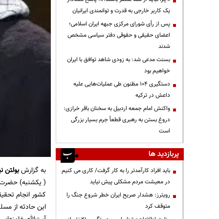
یک کاربر خارجی به قدرت و توانمندی ایرانیان
پس از رأی شورای مرکزی جبهه ایران اسلامی؛
اعضای حقیقی و حقوقی دفتر سیاسی مشخص
شدند
بسنت مدعی شد: به زودی شاهد توافق با ایران
خواهیم بود
دستگیری ۱۰۴ مظنون طی عملیات‌هایی علیه
داعش در ترکیه
واکنش امام جمعه اردبیل به سخنان باقر خرازی:
دروغ بستن به رهبری قطعاً جرم بسیار بزرگی
است
پربازدید ها
به گزارش
بولتن نی
باید افراد کارآمدتر را به کار گرفت/ کاری می کنیم
( یکشنبه) حضرت آ
در معیشت مردم مشکلی پیش نیاید
کشور انجام تحقیق
رویترز: هشدار صریح ایران خطر شروع جنگ را
این حادثه از مسلم
متوقف کرد