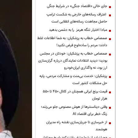
جای خالی «اقتصاد جنگی» در شرایط جنگی
اعتراف رسانه‌های خارجی به شکست ترامپ
حاصل مجاهدت رسانه‌های انقلابی است
مبادا اختیار تنگه هرمز را به دشمن بدهید
صمصامی خطاب به پزشکیان: به شما اطلاعات غلط
دادند؛ مردم را ساده‌لوح فرض نکنید!
صمصامی خطاب به پزشکیان: خودتان در مجلس
بودید؛ دیدید انتقادات نمایندگان درباره گران‌سازی
ارز بود، نه واگذاری ایران‌خودرو
پزشکیان: خدمت بی‌منت و مشارکت مردمی، پایه
حل مشکلات کشور است
قیمت‌ برنج ایرانی همچنان در کانال ۴۵۰ تا ۵۵۰
هزار تومان
وقتی دیتاسنترها از هوش مصنوعی جلو می‌زنند؛
زنگ خطر برای اقتصاد AI
از خبرسازی تا جریان‌سازی نقشه راه مدیران
هوشمند
«چرا نباید از شما متنفر باشند؟»؛ پاسخ معنادار