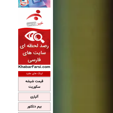
لینک های مفید
قیمت شیشه
سکوریت
آلپاری
بیم دتکتور