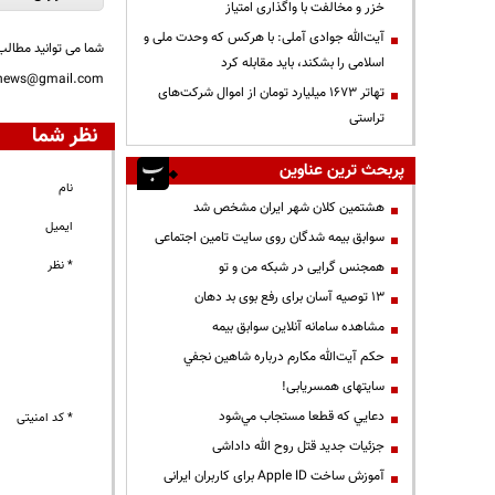
خزر و مخالفت با واگذاری امتیاز
آیت‌الله جوادی آملی: با هرکس که وحدت ملی و
شما می توانید مطالب 
اسلامی را بشکند، باید مقابله کرد
nnews@gmail.com
تهاتر ۱۶۷۳ میلیارد تومان از اموال شرکت‌های
تراستی
نظر شما
پربحث ترین عناوین
نام
هشتمین کلان شهر ایران مشخص شد
ایمیل
سوابق بیمه شدگان روی سایت تامین اجتماعی
* نظر
همجنس گرایی در شبکه من و تو
13 توصیه آسان برای رفع بوی بد دهان
مشاهده سامانه آنلاين سوابق بیمه
حكم آيت‌الله مكارم درباره شاهين نجفي
سایتهای همسریابی!
دعايي كه قطعا مستجاب مي‌شود
* کد امنیتی
جزئیات جدید قتل روح الله داداشی
آموزش ساخت Apple ID برای کاربران ایرانی