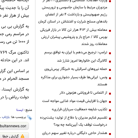
آیت‌الله خامنه‌ا
وزارت اطلاعات: شناسایی و دستگیری ۲۱ نفر از
آن را با جدیت پی
مزدوران مرتبط با سازمان جاسوسی و تروریستی
رژیم صهیونیستی و بازداشت ۴ نفر از اعضای
بیش از هزار نفر 
باندهای مسلح شرارت و اغتشاش در استان کرمان
به گزارش بی بی س
معامله بیش از ۴۱۳ هزار تن کالا در بازار فیزیکی
در مراسم رمی جم
بورس کالا / حراج باز و پتروشیمی پیشران ارزش
از 1000 تن می رسد.
معاملات روز شدند
ترامپ: ترجیح می‌دهم با ایران به توافق برسم
اند. در این حادثه 934 نفر نیز مجروح شده اند.
کالابرگ این خانوارها امروز شارژ شد
حمله نیروهای اسرائیلی به خبرنگار پرس‌تی‌وی
بر اساس این گزار
ونس: ایرانی‌ها طرف بسیار دشواری برای مذاکره
مسجد الحرام در مکه م
هستند
به گزارش ایسنا،‌
از التماس تا فروپاشی هژمونی دلار
دولت ریاض را در 
جهان با افزایش قیمت مواد غذایی مواجه است
تکذیب شایعه «معافیت سربازان فراری»
منبع:
ایسنا
برچسب ها:
بازتاب
،
تقسیم غنایم مدیران یا دفاع از تولید؛ پشت‌پرده
درخواست توقف یک آیین‌نامه چه بود؟
هشدار حاجی دلیگانی درباره تغییر سهم دریای
گزارش خطا