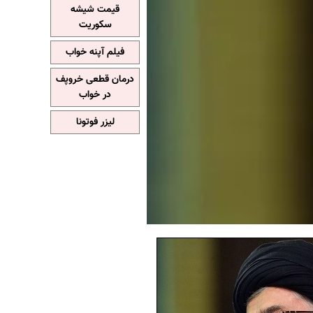
قیمت شیشه
سکوریت
فیلم آپنه خواب
درمان قطعی خروپف
در خواب
لیزر فوتونا