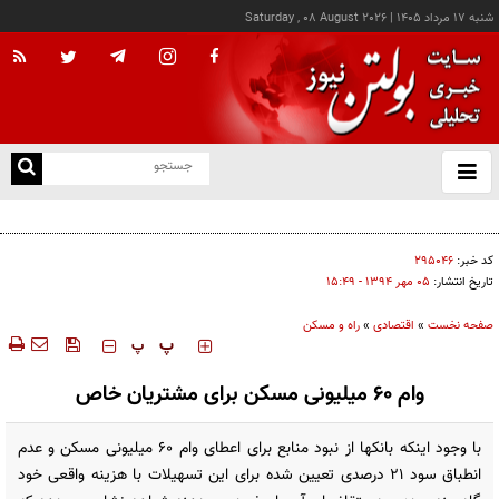
شنبه ۱۷ مرداد ۱۴۰۵
|
Saturday , 08 August 2026
از
و
ته
کالابرگ این خانوارها امروز شارژ شد
ن
نو
کد خبر:
۲۹۵۰۴۶
تاریخ انتشار:
۰۵ مهر ۱۳۹۴ - ۱۵:۴۹
صفحه نخست
»
اقتصادی
»
راه و مسکن
‍‍‍ پ
پ
وام 60 میلیونی مسکن برای مشتریان خاص
با وجود اینکه بانکها از نبود منابع برای اعطای وام 60 میلیونی مسکن و عدم
انطباق سود 21 درصدی تعیین شده برای این تسهیلات با هزینه واقعی خود