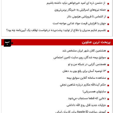
از دشمن ذره ای امید خیرخواهی نباید داشته باشیم
حمله نیروهای اسرائیلی به خبرنگار پرس‌تی‌وی
از التماس تا فروپاشی هژمونی دلار
جهان با افزایش قیمت مواد غذایی مواجه است
تقسیم غنایم مدیران یا دفاع از تولید؛ پشت‌پرده درخواست توقف یک آیین‌نامه چه بود؟
پربحث ترین عناوین
هشتمین کلان شهر ایران مشخص شد
سوابق بیمه شدگان روی سایت تامین اجتماعی
همجنس گرایی در شبکه من و تو
13 توصیه آسان برای رفع بوی بد دهان
مشاهده سامانه آنلاين سوابق بیمه
حكم آيت‌الله مكارم درباره شاهين نجفي
سایتهای همسریابی!
دعايي كه قطعا مستجاب مي‌شود
جزئیات جدید قتل روح الله داداشی
آموزش ساخت Apple ID برای کاربران ایرانی