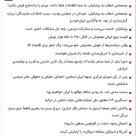
صمصامی خطاب به پزشکیان: به شما اطلاعات غلط دادند؛ مردم را ساده‌لوح فرض نکنید!
صمصامی خطاب به پزشکیان: خودتان در مجلس بودید؛ دیدید انتقادات نمایندگان درباره
گران‌سازی ارز بود، نه واگذاری ایران‌خودرو
پزشکیان: خدمت بی‌منت و مشارکت مردمی، پایه حل مشکلات کشور است
قیمت‌ برنج ایرانی همچنان در کانال ۴۵۰ تا ۵۵۰ هزار تومان
وقتی دیتاسنترها از هوش مصنوعی جلو می‌زنند؛ زنگ خطر برای اقتصاد AI
از خبرسازی تا جریان‌سازی نقشه راه مدیران هوشمند
«چرا نباید از شما متنفر باشند؟»؛ پاسخ معنادار یک کاربر خارجی به قدرت و توانمندی
ایرانیان
پس از رأی شورای مرکزی جبهه ایران اسلامی؛ اعضای حقیقی و حقوقی دفتر سیاسی
مشخص شدند
بسنت مدعی شد: به زودی شاهد توافق با ایران خواهیم بود
دستگیری ۱۰۴ مظنون طی عملیات‌هایی علیه داعش در ترکیه
واکنش امام جمعه اردبیل به سخنان باقر خرازی: دروغ بستن به رهبری قطعاً جرم بسیار
بزرگی است
احتمال وجود حیات در اقیانوس مدفون «اروپا»
آمریکا و اسرائیل سامانه «پیکان» را آزمایش کردند