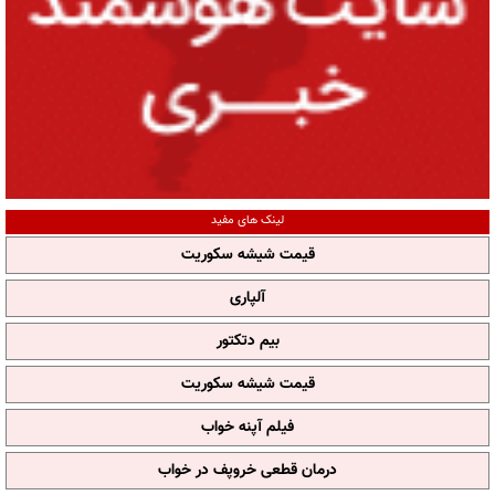
لینک های مفید
قیمت شیشه سکوریت
آلپاری
بیم دتکتور
قیمت شیشه سکوریت
فیلم آپنه خواب
درمان قطعی خروپف در خواب