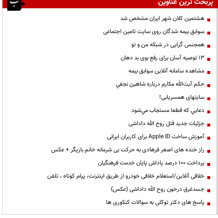
پربحث ترین عناوین
هشتمین کلان شهر ایران مشخص شد
سوابق بیمه شدگان روی سایت تامین اجتماعی
همجنس گرایی در شبکه من و تو
13 توصیه آسان برای رفع بوی بد دهان
مشاهده سامانه آنلاين سوابق بیمه
حكم آيت‌الله مكارم درباره شاهين نجفي
سایتهای همسریابی!
دعايي كه قطعا مستجاب مي‌شود
جزئیات جدید قتل روح الله داداشی
آموزش ساخت Apple ID برای کاربران ایرانی
راز خنده های اصغر فرهادی به حرکت بی شرمانه خانم بازیگر + عکس
پرداخت ۱۰۰ درصد پاداش پایان خدمت فرهنگیان
خلافی آنلاین/استعلام خلافی خودرو از طریق اینترنت، پیام کوتاه ، تلفن
جسدغرق درخون روح الله داداشی (عکس)
پاسخ های دکتر توکلی به سوالات کنکوری ها