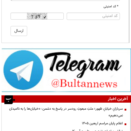
* کد امنیتی
آخرین اخبار
سربازانِ خیابانِ ظهور؛ ملتِ مبعوثِ رودسر در پاسخ به دشمن: «خیابان‌ها را به ناامیدان
نمی‌دهیم»
اعلام پایان مراسم اربعین ۱۴۰۵