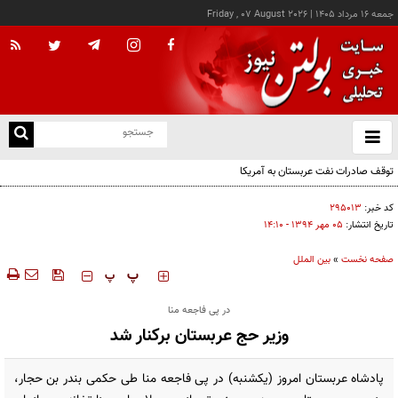
جمعه ۱۶ مرداد ۱۴۰۵
|
Friday , 07 August 2026
از
و
ته
توقف صادرات نفت عربستان به آمریکا
ن
نو
کد خبر:
۲۹۵۰۱۳
تاریخ انتشار:
۰۵ مهر ۱۳۹۴ - ۱۴:۱۰
صفحه نخست
»
بین الملل
‍‍‍ پ
پ
در پی فاجعه منا
وزیر حج عربستان برکنار شد
پادشاه عربستان امروز (یکشنبه) در پی فاجعه منا طی حکمی بندر بن حجار،