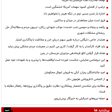
توقف صادرات نفت عربستان به آمریکا
ترامپ از افشای کمبود مهمات آمریکا خشمگین است
اجازه باز شدن مسیر دوم در تنگه هرمز را نخواهیم داد
فرق است میان مجاهدان در میدان و ساکتین
یکصد و پنجاه و سومین شب خدمت؛ موکب شهدای رزکان، تریبون مردم و مطالبه‌گر حل
ریشه‌ای مشکلات شهری
هشدار حاجی دلیگانی درباره تغییر سهم دریای خزر و مخالفت با واگذاری امتیاز
باید افراد کارآمدتر را به کار گرفت/ کاری می کنیم در معیشت مردم مشکلی پیش نیاید
هدف قرار گرفتن اتاق‌ فرماندهی مزدوران عربستان در یمن
این دیپلماسی نمایشی، شکست خورده است/واقعیت‌ها را بپذیرید و به تعهدات خود عمل
کنید
امید مالباختگان رمزارز آبکی به فروش اموال محکومان
از التماس تا فروپاشی هژمونی دلار
مطالبه برای شکستن انحصار پیمانکاری؛ نظارت دقیق بر واگذاری پروژه‌ها، راهکار مقابله با
فساد
حمله نیروهای اسرائیلی به خبرنگار پرس‌تی‌وی
پربازدید ها