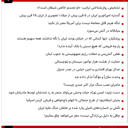
تشخیص روان‌شناختی ترامپ: «او تجسم خالص شیطان است!»
گستره امپراتوری ایران در ۵ قرن پیش از میلاد؛ تصویری از ایران ۲۵ قرن پیش
تنگه هرمز قابل معامله نیست برای آمریکا معبر باز نکنید
میانکاله در آتش می‌سوزد
پزشکیان: تنها کسانی که در خیابان بودند ایران را نگه نداشتند همه سهیم هستند
پارچه فروشی که هیچ نسبتی با بانک آینده ندارد!
نقض آتش‌بس و حملات رژیم صهیونیستی به جنوب لبنان
حمایت از هشت هزار نوآموز سیستان و بلوچستانی
جدال بهرام افشاری و امین حیایی در صدر جدول
وحدت مکرّراً و مؤکّداً تذکر داده شد
ماجرای نصب سنگ مزار اکبر عبدی چیست؟
دست نزنید؛ لمس نوزاد حیات وحش می‌تواند منجر به رد شدنشان توسط مادرشان شود
بحران اینفانتینو؛ از طرح جنجالی تا اتهام باج‌خواهی و قربانی کردن اسپانیا
تأملی بر خسارت‌های نامرئی وارد شده بر عاملان جنگ علیه ایران
چاقی به دلیل بی‌ارادگی نیست؛ مغز می‌خواهد چاق بمانیم!