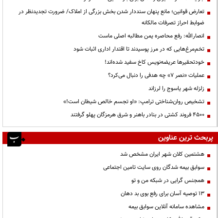
تعارض قوانین؛ مانع پنهان سنددار شدن بخش بزرگی از املاک/ ضرورت تجدیدنظر در
ضوابط احراز تصرفات مالکانه
انصارالله: رفع محاصره یمن مطالبه اصلی ماست
تخم‌مرغ‌هایی که در مرز پوسیدند تا اقتدار اداری اثبات شود
خودتحقیرها عریضه‌نویس کاخ سفید شده‌اند!
عملیات «نصر ۷» چه هدفی را دنبال می‌کرد؟
زلزله شهر یاسوج را لرزاند
تشخیص روان‌شناختی ترامپ: «او تجسم خالص شیطان است!»
۴۵۰۰ فروند کشتی در بنادر باهنر و شرق هرمزگان پهلو گرفتند
پربحث ترین عناوین
هشتمین کلان شهر ایران مشخص شد
سوابق بیمه شدگان روی سایت تامین اجتماعی
همجنس گرایی در شبکه من و تو
13 توصیه آسان برای رفع بوی بد دهان
مشاهده سامانه آنلاين سوابق بیمه