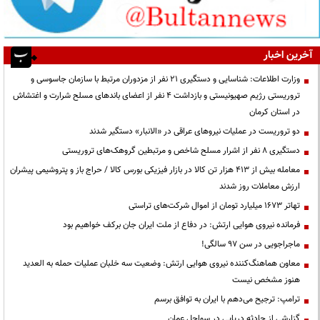
آخرین اخبار
وزارت اطلاعات: شناسایی و دستگیری ۲۱ نفر از مزدوران مرتبط با سازمان جاسوسی و
تروریستی رژیم صهیونیستی و بازداشت ۴ نفر از اعضای باندهای مسلح شرارت و اغتشاش
در استان کرمان
دو تروریست در عملیات نیروهای عراقی در «الانبار» دستگیر شدند
دستگیری ۸ نفر از اشرار مسلح شاخص و مرتبطین گروهک‌های تروریستی
معامله بیش از ۴۱۳ هزار تن کالا در بازار فیزیکی بورس کالا / حراج باز و پتروشیمی پیشران
ارزش معاملات روز شدند
تهاتر ۱۶۷۳ میلیارد تومان از اموال شرکت‌های تراستی
فرمانده نیروی هوایی ارتش: در دفاع از ملت ایران جان برکف خواهیم بود
ماجراجویی در سن ۹۷ سالگی!
معاون هماهنگ‌کننده نیروی هوایی ارتش: وضعیت سه خلبان عملیات حمله به العدید
هنوز مشخص نیست
ترامپ: ترجیح می‌دهم با ایران به توافق برسم
گزارشی از حادثه دریایی در سواحل عمان