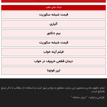
لینک های مفید
قیمت شیشه سکوریت
آلپاری
بیم دتکتور
قیمت شیشه سکوریت
فیلم آپنه خواب
درمان قطعی خروپف در خواب
لیزر فوتونا
تمام حقوق مادی و معنوی این سایت متعلق به بولتن نیوز است و استفاده از مطالب با ذکر منبع
بلامانع است.
طراحی و تولید: "
ایران سامانه
"