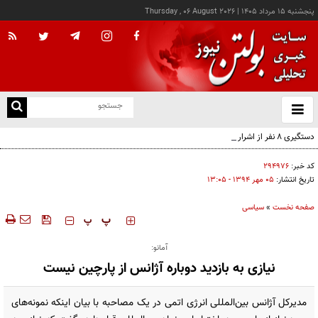
پنجشنبه ۱۵ مرداد ۱۴۰۵
|
Thursday , 06 August 2026
از
و
ته
دستگیری ۸ نفر از اشرار مسلح شاخص و مرتبطین گروهک‌های تروریستی
ن
نو
کد خبر:
۲۹۴۹۷۶
تاریخ انتشار:
۰۵ مهر ۱۳۹۴ - ۱۳:۰۵
صفحه نخست
»
سیاسی
‍‍‍ پ
پ
آمانو:
نیازی به بازدید دوباره آژانس از پارچین نیست
مدیرکل آژانس بین‌المللی انرژی اتمی در یک مصاحبه با بیان اینکه نمونه‌های