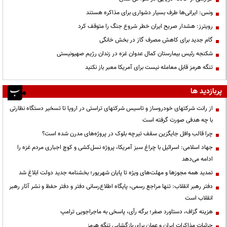
ونس: ایرانی‌ها طرف بسیار دشواری برای مذاکره هستند
رویترز: هشدار صریح ایران خطر شروع جنگ را متوقف کرد
گام جدید برای کاهش مصرف گاز در بخش خانگی
شکنجه رئیس بیمارستان کمال عدوان غزه در زندان رژیم صهیونیستی
تنگه هرمز قابل معامله نیست برای آمریکا معبر باز نکنید
پربازدید ها
از رانت‌ شرکتهای خودروساز و تاسیس شرکتهای تراستی در اروپا تا تسخیر دستگاه نظارتی
با چه هدفی صورت گرفته است
چرا قالب وافل جایگزین سقف تیرچه بلوک در پروژه‌های مدرن شده است؟
جهاد اسلامی: اسرائیل با چراغ سبز آمریکا، پروژه نسل‌کشی و کوچ اجباری مردم غزه را
ادامه می‌دهد
تمدید همه مجوزها و مهلت‌های ویژه تا پایان شهریور؛ بخشنامه جدید دولت ابلاغ شد
دفتر رهبر انقلاب: تنها مراجع رسمی، پایگاه اطلاع‌رسانی دفتر و دفتر حفظ و نشر آثار رهبر
انقلاب است
هزینه گزاف، دستاورد صفر؛ برگه رأی، پاسخی به ماجراجویی ترامپ
جزئیات مذاکرات ایران و عمان برای بازگشایی تنگه هرمز