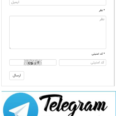
* نظر
* کد امنیتی