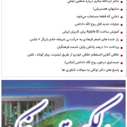
حكم آيت‌الله مكارم درباره شاهين نجفي
سایتهای همسریابی!
دعايي كه قطعا مستجاب مي‌شود
جزئیات جدید قتل روح الله داداشی
آموزش ساخت Apple ID برای کاربران ایرانی
راز خنده های اصغر فرهادی به حرکت بی شرمانه خانم بازیگر + عکس
پرداخت ۱۰۰ درصد پاداش پایان خدمت فرهنگیان
خلافی آنلاین/استعلام خلافی خودرو از طریق اینترنت، پیام کوتاه ، تلفن
جسدغرق درخون روح الله داداشی (عکس)
پاسخ های دکتر توکلی به سوالات کنکوری ها