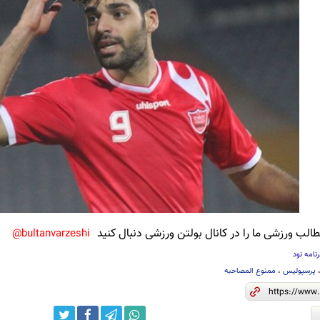
لب ورزشی ما را در کانال بولتن ورزشی دنبال کنید
bultanvarzeshi@
امه نود
پرسپولیس
،
ممنوع المصاحبه