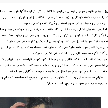
وز
؛ مهدی طارمی مهاجم تیم پرسپولیس با انتشار متنی در اینستاگرامش نسبت به ا
: با سلام به همه هواداران عزیز. لازم دیدم چند نکته را از این طریق اعلام نمایم. ا
ی دانم این خبرها از کجا سرچشمه می گیرند که خودم بی خبرم .
 احترامی که برای اهالی رسانه قائلم متاسفانه مصاحبه هایی از خودم در برخی سایت
تازگی دارند. مثلا از قول من تیتر می زنند من رونالدو و نوراللهی جرارد است! بع
حرف نزده من را تحلیل می کنند و درباره آن از دیگران نظر خواهی می نمایند.
فلان خبرنگار در راهرو ورزشگاه با من سلام ع
ن گفته اگر مصاحبه طارمی را نداشته باشی اخراجت میکنم!
من نوشته اند بابت اینکه پنالتی زن بازی با تراکتور نبودم ناراحتم. همه آنهایی ک
م تشخیص می دهد چه کسی پنالتی زن اول باشد و هیچگاه به خودم اجازه نمی دهم پا
منجر به برد تیمم شود هم خوشحال می شوم چه برسد به گلزنی همبازیانم.
 با احترام به همه اهالی رسانه تا پایان دربی خودم را ممنوع المصاحبه کرده ام 
یدوارم همواره پرسپولیس دراوج باشد. یا حق"