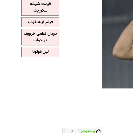
قیمت شیشه
سکوریت
فیلم آپنه خواب
درمان قطعی خروپف
در خواب
لیزر فوتونا
پسندیدم
0