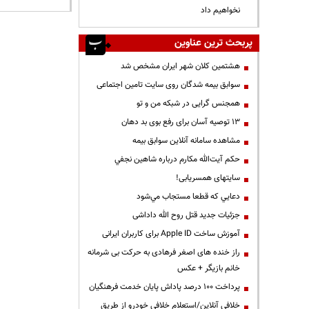
نخواهیم داد
پربحث ترین عناوین
هشتمین کلان شهر ایران مشخص شد
سوابق بیمه شدگان روی سایت تامین اجتماعی
همجنس گرایی در شبکه من و تو
13 توصیه آسان برای رفع بوی بد دهان
مشاهده سامانه آنلاين سوابق بیمه
حكم آيت‌الله مكارم درباره شاهين نجفي
سایتهای همسریابی!
دعايي كه قطعا مستجاب مي‌شود
جزئیات جدید قتل روح الله داداشی
آموزش ساخت Apple ID برای کاربران ایرانی
راز خنده های اصغر فرهادی به حرکت بی شرمانه
خانم بازیگر + عکس
پرداخت ۱۰۰ درصد پاداش پایان خدمت فرهنگیان
خلافی آنلاین/استعلام خلافی خودرو از طریق