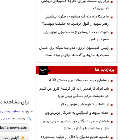
برگزاری نشست وزرای خارجه کشورهای بریکس
در نیویورک
«آمریکا ذرّه ذرّه آب میشود»؛ چگونه پیشبینی
رهبر شهید از افول ابرقدرت به حقیقت پیوست؟
دعوت مجدد عربستان از نخست‌وزیر عراق برای
سفر به ریاض
رئیس کمیسیون انرژی: مدیریت شبکه برق امسال
نسبت به سال‌های گذشته موفق‌تر بوده است
پربازدید ها
راهنمای خرید محصولات برق صنعتی ABB
باید افراد کارآمدتر را به کار گرفت/ کاری می کنیم
در معیشت مردم مشکلی پیش نیاید
برای مشاهده مطا
از التماس تا فروپاشی هژمونی دلار
منبع:
وب سایت رسمی برن
حمله نیروهای اسرائیلی به خبرنگار پرس‌تی‌وی
برچسب ها:
طارمی
،
هشدار حاجی دلیگانی درباره تغییر سهم دریای
خزر و مخالفت با واگذاری امتیاز
تقسیم غنایم مدیران یا دفاع از تولید؛ پشت‌پرده
گزارش خطا