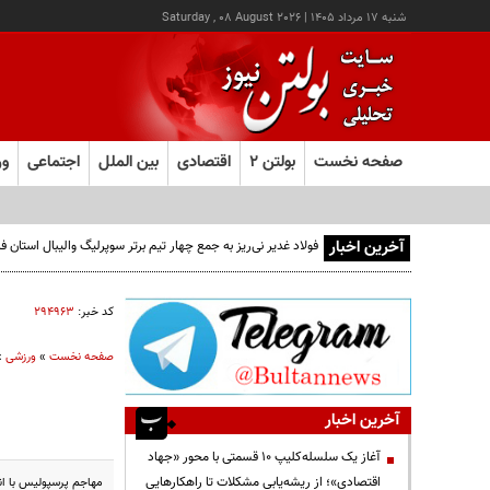
شنبه ۱۷ مرداد ۱۴۰۵
|
Saturday , 08 August 2026
صفحه نخست
بولتن ۲
اقتصادی
بین الملل
اجتماعی
ور
آخرین اخبار
فولاد غدیر نی‌ریز به جمع چهار تیم برتر سوپرلیگ والیبال استان
کد خبر:
۲۹۴۹۶۳
صفحه نخست
»
ورزشی
»
آخرین اخبار
آغاز یک سلسله‌کلیپ ۱۰ قسمتی با محور «جهاد
اقتصادی»؛ از ریشه‌یابی مشکلات تا راهکارهایی
مهاجم پرسپولیس با ان