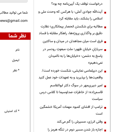
درخواست توقف یک آیین‌نامه چه بود؟
آیت‌الله جوادی آملی: با هرکس که وحدت ملی و
شما می توانید مطالب 
اسلامی را بشکند، باید مقابله کرد
nnews@gmail.com
مطالبه برای شکستن انحصار پیمانکاری؛ نظارت
دقیق بر واگذاری پروژه‌ها، راهکار مقابله با فساد
نظر شما
فرق است میان مجاهدان در میدان و ساکتین
سربازانِ خیابانِ ظهور؛ ملتِ مبعوثِ رودسر در
نام
پاسخ به دشمن: «خیابان‌ها را به ناامیدان
ایمیل
نمی‌دهیم»
این دیپلماسی نمایشی، شکست خورده است/
* نظر
واقعیت‌ها را بپذیرید و به تعهدات خود عمل کنید
امیر دبیری‌مهر در سوگ دکتر ابوالقاسم
قاسم‌زاده؛ از خاطرات صداوسیما تا کلاس درس
سیاست
ترامپ از افشای کمبود مهمات آمریکا خشمگین
* کد امنیتی
است
وقتی انرژی، مسیرش را گم می‌کند
اجازه باز شدن مسیر دوم در تنگه هرمز را