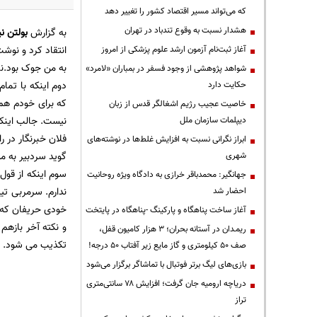
که می‌تواند مسیر اقتصاد کشور را تغییر دهد
هشدار نسبت به وقوع تندباد در تهران
به گزارش
بولتن نی
انتقاد کرد و نوشت
آغاز ثبت‌نام آزمون ارشد علوم پزشکی از امروز
به من جوک بود.نم
شواهد پژوهشی از وجود فسفر در بمباران «لامرد»
دوم اینکه با تمام
حکایت دارد
که برای خودم هم 
خاصیت عجیب رژیم اشغالگر قدس از زبان
نیست. جالب اینکه 
دیپلمات سازمان ملل
ابراز نگرانی نسبت به افزایش غلط‌ها در نوشته‌های
گوید سردبیر به م
شهری
سوم اینکه از قول 
جهانگیر: محمدباقر خرازی به دادگاه ویژه روحانیت
ندارم. سرمربی تی
احضار شد
خودی حریفان که 
آغاز ساخت پناهگاه و پارکینگ -پناهگاه در پایتخت
و نکته آخر بازهم
ریمـدان در آستانه بحران؛ ۳ هزار کامیون قفل،
تکذیب می شود. ام
صف ۵۰ کیلومتری و گاز مایع زیر آفتاب ۵۰ درجه!
بازی‌های لیگ برتر فوتبال با تماشاگر برگزار می‌شود
دریاچه ارومیه جان گرفت؛ افزایش ۷۸ سانتی‌متری
تراز