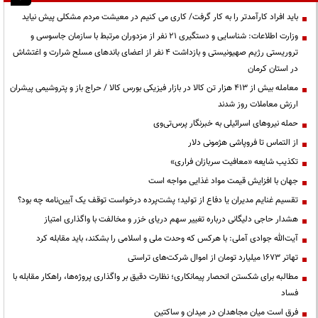
باید افراد کارآمدتر را به کار گرفت/ کاری می کنیم در معیشت مردم مشکلی پیش نیاید
وزارت اطلاعات: شناسایی و دستگیری ۲۱ نفر از مزدوران مرتبط با سازمان جاسوسی و
تروریستی رژیم صهیونیستی و بازداشت ۴ نفر از اعضای باندهای مسلح شرارت و اغتشاش
در استان کرمان
معامله بیش از ۴۱۳ هزار تن کالا در بازار فیزیکی بورس کالا / حراج باز و پتروشیمی پیشران
ارزش معاملات روز شدند
حمله نیروهای اسرائیلی به خبرنگار پرس‌تی‌وی
از التماس تا فروپاشی هژمونی دلار
تکذیب شایعه «معافیت سربازان فراری»
جهان با افزایش قیمت مواد غذایی مواجه است
تقسیم غنایم مدیران یا دفاع از تولید؛ پشت‌پرده درخواست توقف یک آیین‌نامه چه بود؟
هشدار حاجی دلیگانی درباره تغییر سهم دریای خزر و مخالفت با واگذاری امتیاز
آیت‌الله جوادی آملی: با هرکس که وحدت ملی و اسلامی را بشکند، باید مقابله کرد
تهاتر ۱۶۷۳ میلیارد تومان از اموال شرکت‌های تراستی
مطالبه برای شکستن انحصار پیمانکاری؛ نظارت دقیق بر واگذاری پروژه‌ها، راهکار مقابله با
فساد
فرق است میان مجاهدان در میدان و ساکتین