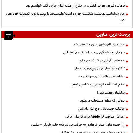
فرمانده نیروی هوایی ارتش: در دفاع از ملت ایران جان برکف خواهیم بود
این دیپلماسی نمایشی، شکست خورده است/واقعیت‌ها را بپذیرید و به تعهدات خود عمل
کنید
پربحث ترین عناوین
هشتمین کلان شهر ایران مشخص شد
سوابق بیمه شدگان روی سایت تامین اجتماعی
همجنس گرایی در شبکه من و تو
13 توصیه آسان برای رفع بوی بد دهان
مشاهده سامانه آنلاين سوابق بیمه
حكم آيت‌الله مكارم درباره شاهين نجفي
سایتهای همسریابی!
دعايي كه قطعا مستجاب مي‌شود
جزئیات جدید قتل روح الله داداشی
آموزش ساخت Apple ID برای کاربران ایرانی
راز خنده های اصغر فرهادی به حرکت بی شرمانه خانم بازیگر + عکس
پرداخت ۱۰۰ درصد پاداش پایان خدمت فرهنگیان