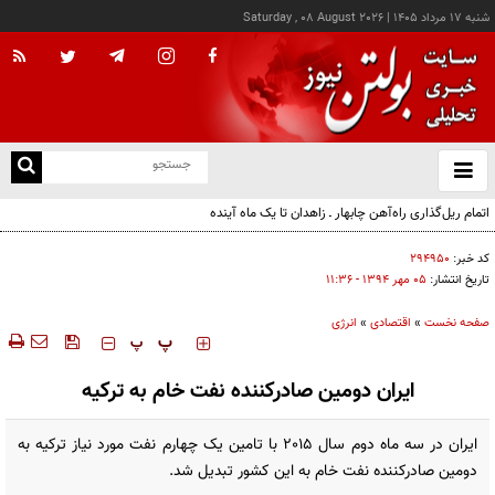
شنبه ۱۷ مرداد ۱۴۰۵
|
Saturday , 08 August 2026
از
و
ته
اتمام ریل‌گذاری راه‌آهن چابهار ـ زاهدان تا یک ماه آینده
ن
نو
کد خبر:
۲۹۴۹۵۰
تاریخ انتشار:
۰۵ مهر ۱۳۹۴ - ۱۱:۳۶
صفحه نخست
»
اقتصادی
»
انرژی
‍‍‍ پ
پ
ایران دومین صادرکننده نفت خام به ترکیه
ایران در سه ماه دوم سال 2015 با تامین یک چهارم نفت مورد نیاز ترکیه به
دومین صادرکننده نفت خام به این کشور تبدیل شد.