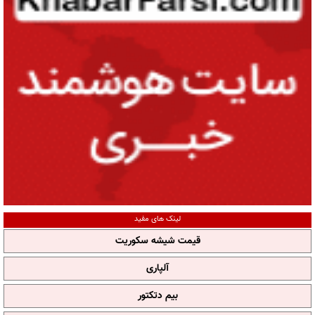
لینک های مفید
قیمت شیشه سکوریت
آلپاری
بیم دتکتور