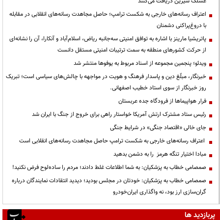
عسلک شیرین دریافت می‌کنند
اعتراف رسانه‌های خارجی به شکست ترامپ؛ حاصل مجاهدت رسانه‌های انقلابی در مقابله
با دروغ‌پراکنی دشمنان
پاتریشیا مارینز با اشاره به توافق امنیتی سه‌جانبه ریاض، اسلام‌آباد و آنکارا، آن را نشانه‌ای
از حرکت کشورهای منطقه به سمت ترتیبات امنیتی مستقل دانست
ویدئو؛ پنجمین مجموعه از اسناد مربوط به یوفوها منتشر شد
خبرنگار، مبلّغ دین و پاسدار فرهنگ و هویت در مواجهه با چالش‌های سیاسی است؛ تبریک
روز خبرنگار از سوی استاد خطیب اصفهانی.
فرار هواپیماها از فرودگاه جده عربستان
رئیس ستاد مشترک ارتش آمریکا خواستار راهی برای خروج از جنگ با ایران شد
جای خالی «اقتصاد جنگی» در شرایط جنگی
اعتراف رسانه‌های خارجی به شکست ترامپ حاصل مجاهدت رسانه‌های انقلابی است
مبادا اختیار تنگه هرمز را به دشمن بدهید
صمصامی خطاب به پزشکیان: به شما اطلاعات غلط دادند؛ مردم را ساده‌لوح فرض نکنید!
صمصامی خطاب به پزشکیان: خودتان در مجلس بودید؛ دیدید انتقادات نمایندگان درباره
گران‌سازی ارز بود، نه واگذاری ایران‌خودرو
پربازدید ها