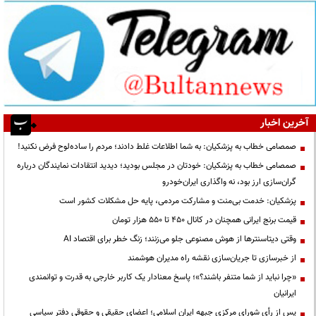
آخرین اخبار
صمصامی خطاب به پزشکیان: به شما اطلاعات غلط دادند؛ مردم را ساده‌لوح فرض نکنید!
صمصامی خطاب به پزشکیان: خودتان در مجلس بودید؛ دیدید انتقادات نمایندگان درباره
گران‌سازی ارز بود، نه واگذاری ایران‌خودرو
پزشکیان: خدمت بی‌منت و مشارکت مردمی، پایه حل مشکلات کشور است
قیمت‌ برنج ایرانی همچنان در کانال ۴۵۰ تا ۵۵۰ هزار تومان
وقتی دیتاسنترها از هوش مصنوعی جلو می‌زنند؛ زنگ خطر برای اقتصاد AI
از خبرسازی تا جریان‌سازی نقشه راه مدیران هوشمند
«چرا نباید از شما متنفر باشند؟»؛ پاسخ معنادار یک کاربر خارجی به قدرت و توانمندی
ایرانیان
پس از رأی شورای مرکزی جبهه ایران اسلامی؛ اعضای حقیقی و حقوقی دفتر سیاسی