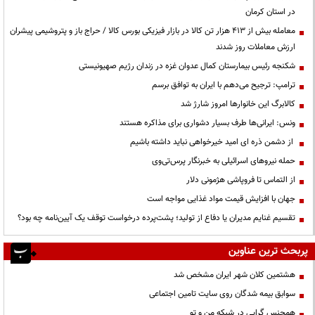
در استان کرمان
معامله بیش از ۴۱۳ هزار تن کالا در بازار فیزیکی بورس کالا / حراج باز و پتروشیمی پیشران
ارزش معاملات روز شدند
شکنجه رئیس بیمارستان کمال عدوان غزه در زندان رژیم صهیونیستی
ترامپ: ترجیح می‌دهم با ایران به توافق برسم
کالابرگ این خانوارها امروز شارژ شد
ونس: ایرانی‌ها طرف بسیار دشواری برای مذاکره هستند
از دشمن ذره ای امید خیرخواهی نباید داشته باشیم
حمله نیروهای اسرائیلی به خبرنگار پرس‌تی‌وی
از التماس تا فروپاشی هژمونی دلار
جهان با افزایش قیمت مواد غذایی مواجه است
تقسیم غنایم مدیران یا دفاع از تولید؛ پشت‌پرده درخواست توقف یک آیین‌نامه چه بود؟
پربحث ترین عناوین
هشتمین کلان شهر ایران مشخص شد
سوابق بیمه شدگان روی سایت تامین اجتماعی
همجنس گرایی در شبکه من و تو