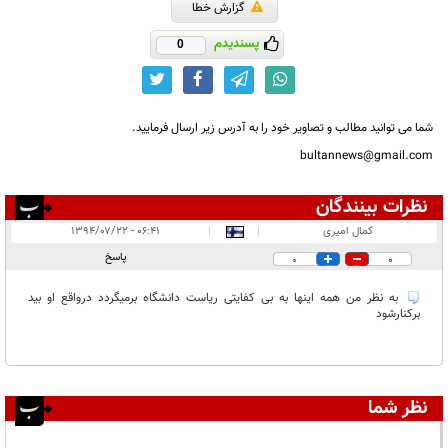
گزارش خطا
پسندیدم
0
شما می توانید مطالب و تصاویر خود را به آدرس زیر ارسال فرمایید.
bultannews@gmail.com
نظرات بینندگان
انتشار یافته:
۱
کمال امیری
|
|
۰۶:۴۱ - ۱۳۹۴/۰۷/۲۲
در انتظار بررسی:
پاسخ
0
0
غیر قابل انتشار:
به نظر من همه اینها به بی کفایتی ریاست دانشگاه برمیگردد درواقع او بید
برکنارشود
نظر شما