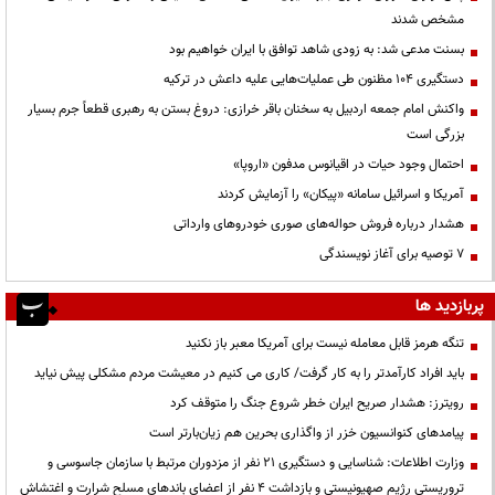
مشخص شدند
بسنت مدعی شد: به زودی شاهد توافق با ایران خواهیم بود
دستگیری ۱۰۴ مظنون طی عملیات‌هایی علیه داعش در ترکیه
واکنش امام جمعه اردبیل به سخنان باقر خرازی: دروغ بستن به رهبری قطعاً جرم بسیار
بزرگی است
احتمال وجود حیات در اقیانوس مدفون «اروپا»
آمریکا و اسرائیل سامانه «پیکان» را آزمایش کردند
هشدار درباره فروش حواله‌های صوری خودروهای وارداتی
۷ توصیه برای آغاز نویسندگی
پربازدید ها
تنگه هرمز قابل معامله نیست برای آمریکا معبر باز نکنید
باید افراد کارآمدتر را به کار گرفت/ کاری می کنیم در معیشت مردم مشکلی پیش نیاید
رویترز: هشدار صریح ایران خطر شروع جنگ را متوقف کرد
پیامدهای کنوانسیون خزر از واگذاری بحرین هم زیان‌بارتر است
وزارت اطلاعات: شناسایی و دستگیری ۲۱ نفر از مزدوران مرتبط با سازمان جاسوسی و
تروریستی رژیم صهیونیستی و بازداشت ۴ نفر از اعضای باندهای مسلح شرارت و اغتشاش