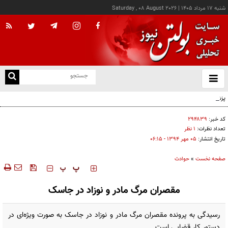
شنبه ۱۷ مرداد ۱۴۰۵
|
Saturday , 08 August 2026
از
و
ته
پزشکیان: خدمت بی‌منت و مشارکت مردمی، پایه حل مشکلات کشور است
ن
نو
کد خبر:
۲۹۴۸۳۹
تعداد نظرات:
۱ نظر
تاریخ انتشار:
۰۵ مهر ۱۳۹۴ - ۰۶:۱۵
صفحه نخست
»
حوادث
‍‍‍ پ
پ
مقصران مرگ مادر و نوزاد در جاسک
رسیدگی به پرونده مقصران مرگ مادر و نوزاد در جاسک به صورت ویژه‌ای در
دستور کار قضایی است.