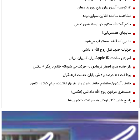
13 توصیه آسان برای رفع بوی بد دهان
مشاهده سامانه آنلاين سوابق بیمه
حكم آيت‌الله مكارم درباره شاهين نجفي
سایتهای همسریابی!
دعايي كه قطعا مستجاب مي‌شود
جزئیات جدید قتل روح الله داداشی
آموزش ساخت Apple ID برای کاربران ایرانی
راز خنده های اصغر فرهادی به حرکت بی شرمانه خانم بازیگر + عکس
پرداخت ۱۰۰ درصد پاداش پایان خدمت فرهنگیان
خلافی آنلاین/استعلام خلافی خودرو از طریق اینترنت، پیام کوتاه ، تلفن
جسدغرق درخون روح الله داداشی (عکس)
پاسخ های دکتر توکلی به سوالات کنکوری ها