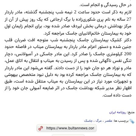
در حال رسیدگی و انجام است
.
لازم به ذکر است حدود ساعت
نیمه شب پنجشنبه گذشته، مادر باردار
2
ساله به نام پری شکوری‌زاده با برگ ارجاعی که یک روز پیش از آن از
27
مرکز بهداشتی درمانی بخش لیردف صادر شده بود، برای انجام زایمان اول
خود به بیمارستان خاتم‌الانبیای جاسک مراجعه کرد
.
دکتر کشیک بیمارستان جاسک پنجشنبه شب متوجه افت ضربان قلب
جنین شده و دستور اعزام مادر باردار به بیمارستان میناب در فاصله حدود
کیلومتری جاسک را صادر کرد
این مادر جاسکی در آمبولانس، دچار
.
200
تنگی نفس ناگهانی شده و پس از رسیدن به میناب و انتقال به اتاق عمل،
مادر و نوزاد هر دو جان خود را از دست دادند
گفته می‌شود این مادر باردار
.
که به بیمارستان جاسک مراجعه کرده بود به دلیل نبود متخصص بیهوشی
و تجهیزات مورد نیاز در این بیمارستان به میناب منتقل شده است، طبق
اظهار نظر مدیر شبکه بهداشت جاسک در اثر ضایعه آمبولی جان خود را از
دست داده است
.
منبع:
روزنامه ایران
برچسب ها:
مقصر
،
مرگ
،
جاسک