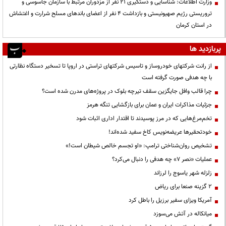
وزارت اطلاعات: شناسایی و دستگیری ۲۱ نفر از مزدوران مرتبط با سازمان جاسوسی و
تروریستی رژیم صهیونیستی و بازداشت ۴ نفر از اعضای باندهای مسلح شرارت و اغتشاش
در استان کرمان
پربازدید ها
از رانت‌ شرکتهای خودروساز و تاسیس شرکتهای تراستی در اروپا تا تسخیر دستگاه نظارتی
با چه هدفی صورت گرفته است
چرا قالب وافل جایگزین سقف تیرچه بلوک در پروژه‌های مدرن شده است؟
جزئیات مذاکرات ایران و عمان برای بازگشایی تنگه هرمز
تخم‌مرغ‌هایی که در مرز پوسیدند تا اقتدار اداری اثبات شود
خودتحقیرها عریضه‌نویس کاخ سفید شده‌اند!
تشخیص روان‌شناختی ترامپ: «او تجسم خالص شیطان است!»
عملیات «نصر ۷» چه هدفی را دنبال می‌کرد؟
زلزله شهر یاسوج را لرزاند
۲ گزینه صنعا برای ریاض
آمریکا ویزای سفیر برزیل را باطل کرد
میانکاله در آتش می‌سوزد