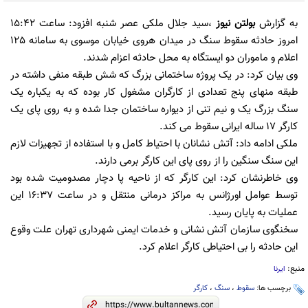
به گزارش
بولتن نیوز
،سید جلال ملکی عصر شنبه افزود: ساعت 15:42
امروز حادثه سقوط سنگ در میدان هروی خیابان موسوی به سامانه 125
اعلام و ماموران دو ایستگاه به محل حادثه اعزام شدند.
وی بیان کرد: در یک پروژه ساختمانی بزرگ که شش طبقه منفی داشته در
طبقه منهای پنج تعدادی از کارگران مشغول کار بوده که به یکباره یک
سنگ بزرگ یک و نیم تنی از دیواره ساختمان جدا شده و به روی پای یک
کارگر 17 ساله ایرانی سقوط می کند.
ملکی ادامه داد: آتش نشانان با احتیاط کامل و با استفاده از تجهیزات لازم
این سنگ سنگین را از روی پای این کارگر برمی دارند.
وی خاطرنشان کرد: این کارگر که از ناحیه پا دچار مصدومیت شده بود
توسط عوامل اورژانس به مراکز درمانی منتقل و در ساعت 16:37 این
عملیات به پایان رسید.
سخنگوی سازمان آتش نشانی و خدمات ایمنی شهرداری تهران علت وقوع
این حادثه را بی احتیاطی کارگر اعلام کرد.
منبع:
ایرنا
برچسب ها:
سقوط
،
سنگ
،
کارگر