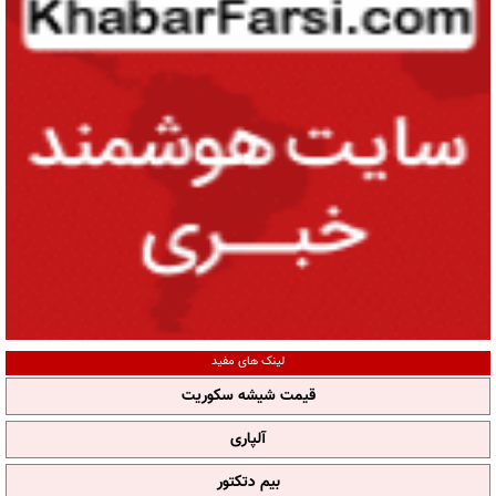
لینک های مفید
قیمت شیشه سکوریت
آلپاری
بیم دتکتور