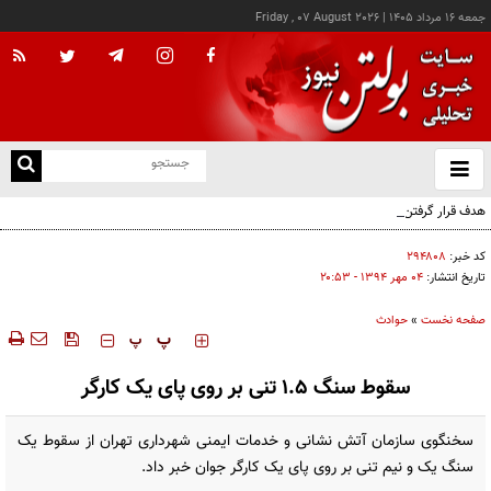
جمعه ۱۶ مرداد ۱۴۰۵
|
Friday , 07 August 2026
از
و
ته
هدف قرار گرفتن اتاق‌ فرماندهی مزدوران عربستان در یمن
ن
نو
کد خبر:
۲۹۴۸۰۸
تاریخ انتشار:
۰۴ مهر ۱۳۹۴ - ۲۰:۵۳
صفحه نخست
»
حوادث
‍‍‍ پ
پ
سقوط سنگ 1.5 تنی بر روی پای یک کارگر
سخنگوی سازمان آتش نشانی و خدمات ایمنی شهرداری تهران از سقوط یک
سنگ یک و نیم تنی بر روی پای یک کارگر جوان خبر داد.