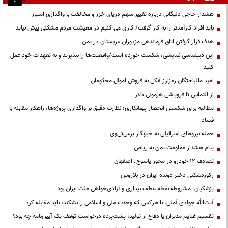
هشدار حاجی دلیگانی درباره تغییر سهم دریای خزر و مخالفت با واگذاری امتیاز
باید افراد کارآمدتر را به کار گرفت/ کاری می کنیم در معیشت مردم مشکلی پیش نیاید
هدف قرار گرفتن اتاق‌ فرماندهی مزدوران عربستان در یمن
این دیپلماسی نمایشی، شکست خورده است/واقعیت‌ها را بپذیرید و به تعهدات خود عمل
کنید
امید مالباختگان رمزارز آبکی به فروش اموال محکومان
از التماس تا فروپاشی هژمونی دلار
مطالبه برای شکستن انحصار پیمانکاری؛ نظارت دقیق بر واگذاری پروژه‌ها، راهکار مقابله با
فساد
حمله نیروهای اسرائیلی به خبرنگار پرس‌تی‌وی
پیام هشدار مقاومت یمن به ریاض
تصادف ۱۲ خودرو در محور یاسوج ـ اصفهان
رکوردشکنی دختر دونده ایران در بلاروس
پزشکیان: مشروطه نقطه عطف بیداری و آزادی‌خواهی ملت ایران بود
آیت‌الله جوادی آملی: با هرکس که وحدت ملی و اسلامی را بشکند، باید مقابله کرد
تقسیم غنایم مدیران یا دفاع از تولید؛ پشت‌پرده درخواست توقف یک آیین‌نامه چه بود؟