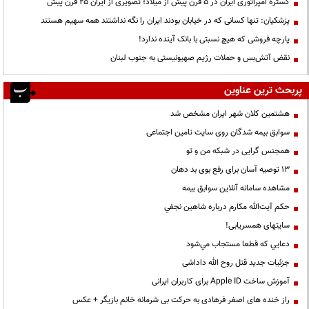
گستره امپراتوری ایران در ۵ قرن پیش از میلاد؛ تصویری از ایران ۲۵ قرن پیش
پزشکیان: تنها کسانی که در خیابان بودند ایران را نگه نداشتند همه سهیم هستند
پارچه فروشی که هیچ نسبتی با بانک آینده ندارد!
نقض آتش‌بس و حملات رژیم صهیونیستی به جنوب لبنان
پربحث ترین عناوین
هشتمین کلان شهر ایران مشخص شد
سوابق بیمه شدگان روی سایت تامین اجتماعی
همجنس گرایی در شبکه من و تو
13 توصیه آسان برای رفع بوی بد دهان
مشاهده سامانه آنلاين سوابق بیمه
حكم آيت‌الله مكارم درباره شاهين نجفي
سایتهای همسریابی!
دعايي كه قطعا مستجاب مي‌شود
جزئیات جدید قتل روح الله داداشی
آموزش ساخت Apple ID برای کاربران ایرانی
راز خنده های اصغر فرهادی به حرکت بی شرمانه خانم بازیگر + عکس