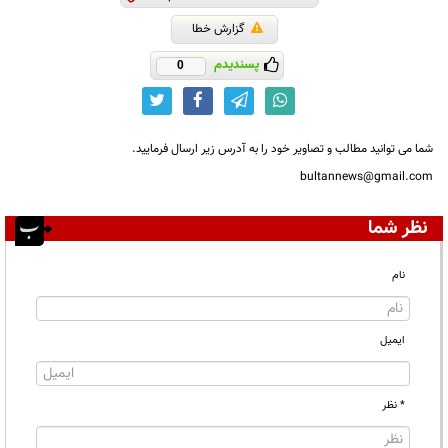
گزارش خطا
پسندیدم
0
شما می توانید مطالب و تصاویر خود را به آدرس زیر ارسال فرمایید.
bultannews@gmail.com
نظر شما
نام
ایمیل
* نظر