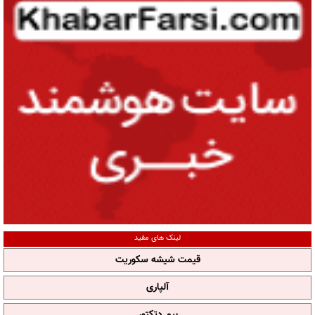
لینک های مفید
قیمت شیشه سکوریت
آلپاری
بیم دتکتور