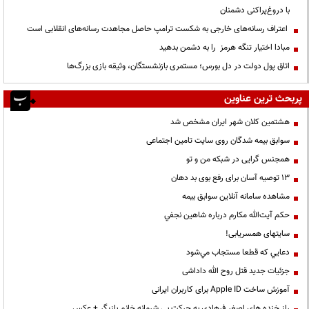
با دروغ‌پراکنی دشمنان
اعتراف رسانه‌های خارجی به شکست ترامپ حاصل مجاهدت رسانه‌های انقلابی است
مبادا اختیار تنگه هرمز را به دشمن بدهید
اتاق پول دولت در دل بورس؛ مستمری بازنشستگان، وثیقه بازی بزرگ‌ها
پربحث ترین عناوین
هشتمین کلان شهر ایران مشخص شد
سوابق بیمه شدگان روی سایت تامین اجتماعی
همجنس گرایی در شبکه من و تو
13 توصیه آسان برای رفع بوی بد دهان
مشاهده سامانه آنلاين سوابق بیمه
حكم آيت‌الله مكارم درباره شاهين نجفي
سایتهای همسریابی!
دعايي كه قطعا مستجاب مي‌شود
جزئیات جدید قتل روح الله داداشی
آموزش ساخت Apple ID برای کاربران ایرانی
راز خنده های اصغر فرهادی به حرکت بی شرمانه خانم بازیگر + عکس