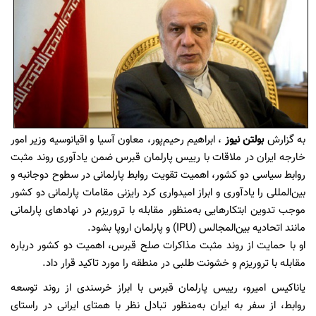
به گزارش
بولتن نیوز
، ابراهیم رحیم‌پور، معاون آسیا و اقیانوسیه وزیر امور
خارجه ایران در ملاقات با رییس پارلمان قبرس ضمن یادآوری روند مثبت
روابط سیاسی دو کشور، اهمیت تقویت روابط پارلمانی در سطوح دوجانبه و
بین‌المللی را یادآوری و ابراز امیدواری کرد رایزنی مقامات پارلمانی دو کشور
موجب تدوین ابتکارهایی به‌منظور مقابله با تروریزم در نهادهای پارلمانی
مانند اتحادیه بین‌المجالس (IPU) و پارلمان اروپا بشود.
او با حمایت از روند مثبت مذاکرات صلح قبرس، اهمیت دو کشور درباره
مقابله با تروریزم و خشونت طلبی در منطقه را مورد تاکید قرار داد.
یاناکیس امیرو، رییس پارلمان قبرس با ابراز خرسندی از روند توسعه
روابط، از سفر به ایران به‌منظور تبادل نظر با همتای ایرانی در راستای