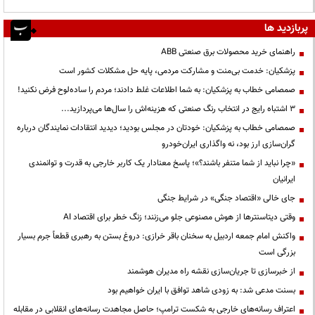
پربازدید ها
راهنمای خرید محصولات برق صنعتی ABB
پزشکیان: خدمت بی‌منت و مشارکت مردمی، پایه حل مشکلات کشور است
صمصامی خطاب به پزشکیان: به شما اطلاعات غلط دادند؛ مردم را ساده‌لوح فرض نکنید!
3 اشتباه رایج در انتخاب رنگ صنعتی که هزینه‌اش را سال‌ها می‌پردازید...
صمصامی خطاب به پزشکیان: خودتان در مجلس بودید؛ دیدید انتقادات نمایندگان درباره
گران‌سازی ارز بود، نه واگذاری ایران‌خودرو
«چرا نباید از شما متنفر باشند؟»؛ پاسخ معنادار یک کاربر خارجی به قدرت و توانمندی
ایرانیان
جای خالی «اقتصاد جنگی» در شرایط جنگی
وقتی دیتاسنترها از هوش مصنوعی جلو می‌زنند؛ زنگ خطر برای اقتصاد AI
واکنش امام جمعه اردبیل به سخنان باقر خرازی: دروغ بستن به رهبری قطعاً جرم بسیار
بزرگی است
از خبرسازی تا جریان‌سازی نقشه راه مدیران هوشمند
بسنت مدعی شد: به زودی شاهد توافق با ایران خواهیم بود
اعتراف رسانه‌های خارجی به شکست ترامپ؛ حاصل مجاهدت رسانه‌های انقلابی در مقابله