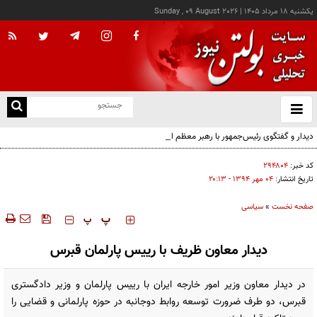
يکشنبه ۱۸ مرداد ۱۴۰۵
|
Sunday , 09 August 2026
از
و
ته
دیدار و گفتگوی رئیس‌جمهور با رهبر معظم انقلاب درباره مسائل اقتصادی و نظامی کشور
ن
نو
کد خبر:
۲۹۴۸۰۴
تاریخ انتشار:
۰۴ مهر ۱۳۹۴ - ۲۰:۱۳
صفحه نخست
»
سیاسی
‍‍‍ پ
پ
دیدار معاون ظریف با رییس پارلمان قبرس
در دیدار معاون وزیر امور خارجه ایران با رییس پارلمان و وزیر دادگستری
قبرس، دو طرف ضرورت توسعه روابط دوجانبه در حوزه پارلمانی و قضایی را