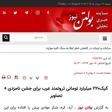
جمعه ۱۶ مرداد ۱۴۰۵
|
Friday , 07 August 2026
از
و
ته
مرکبات و لبنیات در کاهش خطر ابتلا به سنگ کلیه موثرند
ن
نو
کد خبر:
۲۹۴۷۴۹
تاریخ انتشار:
۰۴ مهر ۱۳۹۴ - ۱۵:۱۳
صفحه نخست
»
بولتن2
»
اجتماعی
‍‍‍ پ
پ
کیک۲۲۰ میلیارد تومانی ثروتمند عرب برای جشن نامزدی +
تصاویر
به گزارش
بولتن نیوز
، آرد، کره، شکر موادی پیش پا افتاده برای این