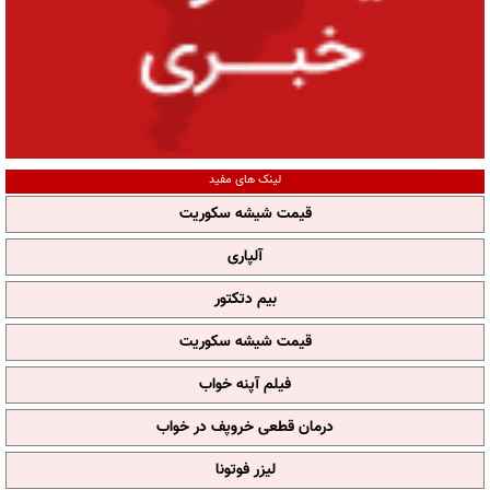
لینک های مفید
قیمت شیشه سکوریت
آلپاری
بیم دتکتور
قیمت شیشه سکوریت
فیلم آپنه خواب
درمان قطعی خروپف در خواب
لیزر فوتونا