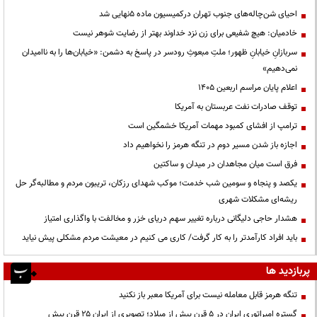
احیای شن‌چاله‌های جنوب تهران درکمیسیون ماده ۵نهایی شد
خادمیان: هیچ شفیعی برای زن نزد خداوند بهتر از رضایت شوهر نیست
سربازانِ خیابانِ ظهور؛ ملتِ مبعوثِ رودسر در پاسخ به دشمن: «خیابان‌ها را به ناامیدان
نمی‌دهیم»
اعلام پایان مراسم اربعین ۱۴۰۵
توقف صادرات نفت عربستان به آمریکا
ترامپ از افشای کمبود مهمات آمریکا خشمگین است
اجازه باز شدن مسیر دوم در تنگه هرمز را نخواهیم داد
فرق است میان مجاهدان در میدان و ساکتین
یکصد و پنجاه و سومین شب خدمت؛ موکب شهدای رزکان، تریبون مردم و مطالبه‌گر حل
ریشه‌ای مشکلات شهری
هشدار حاجی دلیگانی درباره تغییر سهم دریای خزر و مخالفت با واگذاری امتیاز
باید افراد کارآمدتر را به کار گرفت/ کاری می کنیم در معیشت مردم مشکلی پیش نیاید
پربازدید ها
تنگه هرمز قابل معامله نیست برای آمریکا معبر باز نکنید
گستره امپراتوری ایران در ۵ قرن پیش از میلاد؛ تصویری از ایران ۲۵ قرن پیش