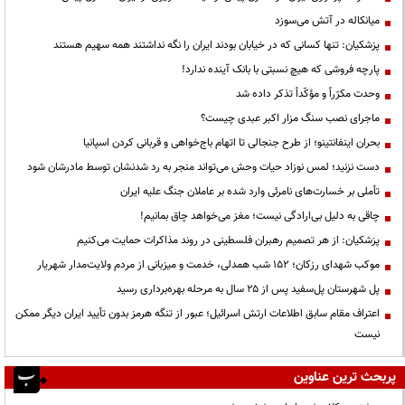
میانکاله در آتش می‌سوزد
پزشکیان: تنها کسانی که در خیابان بودند ایران را نگه نداشتند همه سهیم هستند
پارچه فروشی که هیچ نسبتی با بانک آینده ندارد!
وحدت مکرّراً و مؤکّداً تذکر داده شد
ماجرای نصب سنگ مزار اکبر عبدی چیست؟
بحران اینفانتینو؛ از طرح جنجالی تا اتهام باج‌خواهی و قربانی کردن اسپانیا
دست نزنید؛ لمس نوزاد حیات وحش می‌تواند منجر به رد شدنشان توسط مادرشان شود
تأملی بر خسارت‌های نامرئی وارد شده بر عاملان جنگ علیه ایران
چاقی به دلیل بی‌ارادگی نیست؛ مغز می‌خواهد چاق بمانیم!
پزشکیان: از هر تصمیم رهبران فلسطینی در روند مذاکرات حمایت می‌کنیم
موکب شهدای رزکان؛ ۱۵۲ شب همدلی، خدمت و میزبانی از مردم ولایت‌مدار شهریار
پل شهرستان پل‌سفید پس از ۲۵ سال به مرحله بهره‌برداری رسید
اعتراف مقام سابق اطلاعات ارتش اسرائیل؛ عبور از تنگه هرمز بدون تأیید ایران دیگر ممکن
نیست
پربحث ترین عناوین