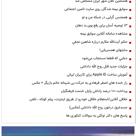
هشتمین کلان شهر ایران مشخص شد
سوابق بیمه شدگان روی سایت تامین اجتماعی
همجنس گرایی در شبکه من و تو
13 توصیه آسان برای رفع بوی بد دهان
مشاهده سامانه آنلاين سوابق بیمه
حكم آيت‌الله مكارم درباره شاهين نجفي
سایتهای همسریابی!
دعايي كه قطعا مستجاب مي‌شود
جزئیات جدید قتل روح الله داداشی
آموزش ساخت Apple ID برای کاربران ایرانی
راز خنده های اصغر فرهادی به حرکت بی شرمانه خانم بازیگر + عکس
پرداخت ۱۰۰ درصد پاداش پایان خدمت فرهنگیان
خلافی آنلاین/استعلام خلافی خودرو از طریق اینترنت، پیام کوتاه ، تلفن
جسدغرق درخون روح الله داداشی (عکس)
پاسخ های دکتر توکلی به سوالات کنکوری ها