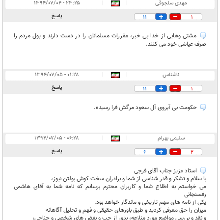
مهدى سلجوقى
|
|
۲۳:۲۵ - ۱۳۹۴/۰۷/۰۴
پاسخ
11
1
مشتى وهابى از خدا بى خبر، مقررات مسلمانان را در دست دارند و پول مردم را
صرف عياشى خود مى كنند.
ناشناس
|
|
۰۱:۲۸ - ۱۳۹۴/۰۷/۰۵
پاسخ
11
1
حکومت بی آبروی آل سعود مرگش فرا رسیده.
سليمى بهرام
|
|
۰۶:۲۸ - ۱۳۹۴/۰۷/۰۵
پاسخ
6
2
استاد عزيز جناب آقاى فرجى
با سلام و تشكر و قدر شناسى از شما و برادران سخت كوش بولتن نيوز،
مى خواستم به اطلاع شما و كاربران محترم برسانم كه نامه شما به آقاى هاشمى
رفسنجانى
يكى از نامه هاى مهم تاريخى و ماندگار خواهد بود.
ميزان را حق معرفى كرديد و طبق باورهاى حقيقى و فهم و تحليل آگاهانه
و نقد و بررسى مواضع مورد منازعه، بدور از حب و بغض هاى شخصى و جناحى،