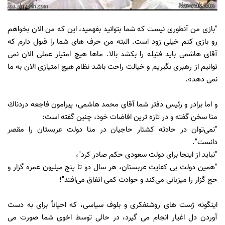
"بازی من آنطوری نیست که شما بتوانید بفهمید، این که من الان بخواهم
رو بازی کنم خیلی زود است. البته من حرف های شما را قبول دارم که
آقای هاشمی باید فتیله را بکشد بالا. ماها هیچ امتیاز عملی الان نمی
توانیم از رهبری بگیریم و خیالت راحت باشد نظام هیچ امتیازی الان به ما
نمی دهد».
و اما برادر و رئيس دفتر شما آقاى محمد هاشمى، پيرامون فاجعه دردناك
منا سخن گفته و در تازه ترين افاضات خود، چنين گفته است:
"نمی‌توان در حادثه کشتار حاجیان در منا دولت عربستان را مقصر
دانست".
"نباید از اینجا برای دولت سعودی حکم صادر کرد"،
"همین دولت بی‌ کفایت عربستان، هر سال دو تا پنج میلیون عمره‌ گزار و
حج‌ گزار را میزبانی می‌کند و حوادث کمی اتفاق می‌افتد"!
اينگونه ژست هاى روشنفكرى و بلوف سياسى، كه احيانأ براى به دست
آوردن دل اغيار انجام مى گيرد، در حالى توسط اخوى شما صورت مى