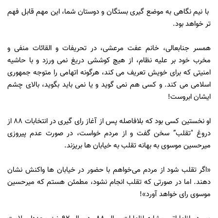
با نيم نگاهى به موضع گيرى بستگان و دوستان شما، اين مهم قابل فهم
تر خواهد بود.
همسر جنابعالى، خانم عفت مرعشی، در تحريفات و القائات منفى و
مخرب خود بر عليه نظام، از هيچ كوششى دريغ نمى ورزد و با حاشيه
امنيتى كه براى خويش تعريف مى كند، هرگونه اتهامى را متوجه جمهورى
اسلامى مى كند. و كسى هم نمى گويد و يا نمى بايد بگويد، بالاى چشم
ایشان ابروست!
او نخستین کسی بود که بلافاصله پس از آغاز رای گیری در انتخابات 88 از
دروغ "تقلب” سخن گفت و از مردم خواست، در صورت عدم پیروزی
میرحسین موسوی به بهانه تقلب به خیابان ها بریزند.
«اگر تقلب شود از مردم می‌خواهم با حضور در خیابان‌ ها واکنش نشان
دهند. اما در صورتی که تقلب انجام نشود، مطمئن هستم که میرحسین
موسوی رای خواهد آورد»!