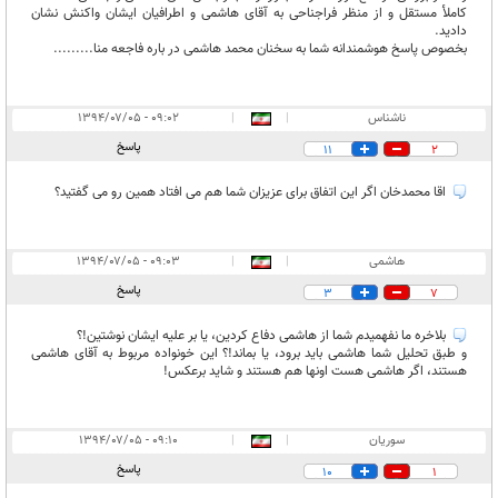
كاملأ مستقل و از منظر فراجناحى به آقاى هاشمى و اطرافيان ايشان واكنش نشان
داديد.
بخصوص پاسخ هوشمندانه شما به سخنان محمد هاشمى در باره فاجعه منا.........
ناشناس
|
|
۰۹:۰۲ - ۱۳۹۴/۰۷/۰۵
پاسخ
11
2
اقا محمدخان اگر این اتفاق برای عزیزان شما هم می افتاد همین رو می گفتید؟
هاشمى
|
|
۰۹:۰۳ - ۱۳۹۴/۰۷/۰۵
پاسخ
3
7
بلاخره ما نفهميدم شما از هاشمى دفاع كردين، يا بر عليه ايشان نوشتين!؟
و طبق تحليل شما هاشمى بايد برود، يا بماند!؟ اين خونواده مربوط به آقاى هاشمى
هستند، اگر هاشمى هست اونها هم هستند و شايد برعكس!
سوريان
|
|
۰۹:۱۰ - ۱۳۹۴/۰۷/۰۵
پاسخ
10
1