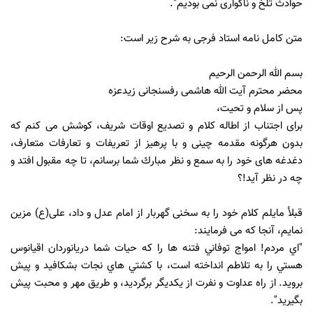
حوادث تلخ و ناگوارى نمى بوديم".
متن کامل نامه استاد فرجى به شرح زیر است:
بسم الله الرحمن الرحيم
محضر محترم آيت الله هاشمى رفسنجانى زيدعزه
پس از سلام و تحيت،
براى اجتناب از اطاله كلام و تصديع اوقات شريف، کوشش می کنم که
بدون هرگونه مقدمه چينى و با پرهيز از تعريفات و تعارفات متعارف،
دغدغه هاى خود را به سمع و نظر مبارك شما برسانم، تا چه مقبول افتد و
چه در نظر آيد!؟
قبلأ مايلم كلام خود را به سخنى گهربار از امام عدل و داد، على(ع) مزين
نمايم، آنجا كه مى فرمايند:
"اي مردم! امواج توفاني فتنه‌ ها را كه حيات شما دريانوردان اقيانوس
هستي را به تلاطم انداخته است، با كشتي‌ هاي نجات بشكافيد و پيش
برويد. از راه عداوت و نفرت از يكديگر برگرديد، و طريق مهر و محبت پيش
بگيريد".