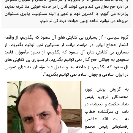
در اداره حج دفاع مى كند و مى كوشد آنان را در حادثه خونين منا تبرئه نمايد،
برادرانه مى گويم، با كمترين فهم و تدبير و البته مسئوليت پذيرى مسئولان
مربوطه مى توانيم شاهد چنين حوادث دردناكى نباشيم.
گروه سیاسی
- "از بسيارى بى كفايتى هاى آل سعود كه بگذريم، از واقعه
كشتار حجاج ايرانى در مراسم برائت از مشركين نمى توانيم بگذريم. از
بسيارى بى كفايتى هاى آل سعود كه بگذريم، از تجاوز مأموران فاسد
سعودى به جوانان حج گذار نمى توانيم بگذريم. از بسيارى بى كفايتى هاى
آل سعود كه بگذريم، از حادثه منا و تبديل عيد مؤمنان به عزاى عمومى
در ايران اسلامى و جهان اسلام نمى توانيم بگذريم".
به گزارش بولتن نيوز،
محمدتقى فرجى، رئيس
بنياد حكمت و انديشه، در
نامه اى سرگشاده خطاب
به آيت الله هاشمى
رفسنجانى رئيس مجمع