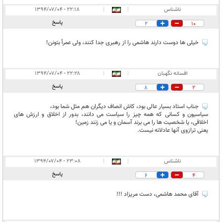
ناشناس
|
|
۲۲:۱۸ - ۱۳۹۴/۰۷/۰۴
پاسخ
2
10
خيلى ها دوست دارند هاشمى را از رهبرى جدا كنند، ولى عمرأ بتونن!
افسانه نگهبان
|
|
۲۲:۲۸ - ۱۳۹۴/۰۷/۰۴
پاسخ
8
2
جناب استاد بسيار عالى بود، كاش انصاف ديگران هم مثل شما بود،
سياسيون و كسانى كه همه چيز را سياست مى دانند، بدور از اخلاق و ارزش هاى
اخلاقى، يا شخصيت ها را مى برند آسمان و يا مى زنند زمين!
يعنى ترازوى آنها عادلانه نيست.
ناشناس
|
|
۲۳:۰۸ - ۱۳۹۴/۰۷/۰۴
پاسخ
6
4
آقاى محمد هاشمى، دست مريزاد !!!