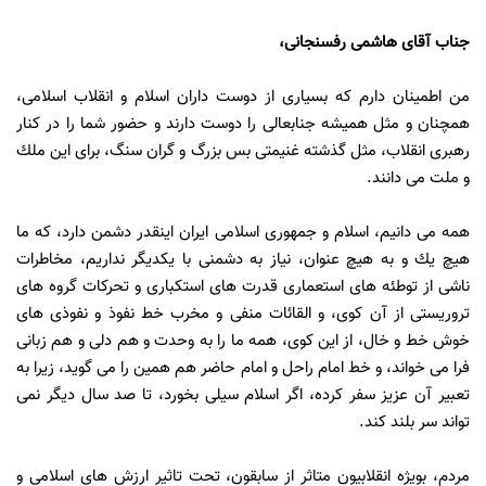
جناب آقاى هاشمى رفسنجانى،
من اطمينان دارم كه بسيارى از دوست داران اسلام و انقلاب اسلامى،
همچنان و مثل هميشه جنابعالى را دوست دارند و حضور شما را در كنار
رهبرى انقلاب، مثل گذشته غنيمتى بس بزرگ و گران سنگ، براى اين ملك
و ملت مى دانند.
همه مى دانيم، اسلام و جمهورى اسلامى ايران اينقدر دشمن دارد، كه ما
هيچ يك و به هيچ عنوان، نياز به دشمنى با يكديگر نداريم، مخاطرات
ناشى از توطئه هاى استعمارى قدرت هاى استكبارى و تحركات گروه هاى
تروريستى از آن كوى، و القائات منفى و مخرب خط نفوذ و نفوذى هاى
خوش خط و خال، از اين كوى، همه ما را به وحدت و هم دلى و هم زبانى
فرا مى خواند، و خط امام راحل و امام حاضر هم همين را مى گويد، زيرا به
تعبير آن عزيز سفر كرده، اگر اسلام سيلى بخورد، تا صد سال ديگر نمى
تواند سر بلند كند.
مردم، بويژه انقلابيون متاثر از سابقون، تحت تاثير ارزش هاى اسلامى و