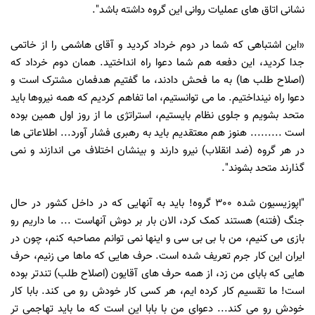
نشانی اتاق های عملیات روانی این گروه داشته باشد".
«این اشتباهی که شما در دوم خرداد کردید و آقای هاشمی را از خاتمی
جدا کردید، این دفعه هم شما دعوا راه انداختید. همان دوم خرداد که
(اصلاح طلب ها) به ما فحش دادند، ما گفتیم هدفمان مشترک است و
دعوا راه نینداختیم. ما می توانستیم، اما تفاهم کردیم که همه نیروها باید
متحد بشویم و جلوی نظام بایستیم، استراتژی ما از روز اول همین بوده
است ......... هنوز هم معتقدیم باید به رهبری فشار آورد... اطلاعاتی ها
در هر گروه (ضد انقلاب) نیرو دارند و بینشان اختلاف می اندازند و نمی
گذارند متحد بشوند".
"اپوزیسیون شده 300 گروه! باید به آنهایی که در داخل کشور در حال
جنگ (فتنه) هستند کمک کرد، الان بار بر دوش آنهاست ... ما داریم رو
بازی می کنیم، من با بی بی سی و اینها نمی توانم مصاحبه کنم، چون در
ایران این کار جرم تعریف شده است. حرف هایی که ماها می زنیم، حرف
هایی که بابای من زد، از همه حرف های آقایون (اصلاح طلب) تندتر بوده
است! ما تقسیم کار کرده ایم، هر کسی کار خودش رو می کند. بابا کار
خودش رو می کند... دعوای من با بابا این است که ما باید تهاجمی تر