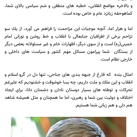
و بالاخره مواضع انقلابى، خطبه هاى منطقى و شم سياسى بالاى شما،
كماهوحقه زبانزد عام و خاص بوده است.
اما و هزار اما، آنچه موجبات ابن مزاحمت را فراهم مى آورد، از يك سو
تزاحم برخى از اطرافيان جنابعالى با انقلاب و خط روشن و نورانى امام
خمینى(ره) است و از سوى ديگر، اظهارات خام و غير مسئولانه بعضى ديگر
از بستگان شما پيرامون مسائل مهم كشور و سياست هاى داخلى و
خارجى نظام است.
امثال بنده كه فارغ از جبهه بندى هاى جناحى، تنها دل در گرو اسلام و
انقلاب و اين ملك و ملت داريم، چه بسا خوشوقت و خشنوديم كه عليرغم
تحركات و توطئه هاى بسيار دوستان نادان و دشمنان دانا، براى ايجاد
اختلاف و دوئيت بين شما و رهبرى، اما ما همچنان و مثل هميشه شاهد
هم دلى و هم زبانى شما هستيم.