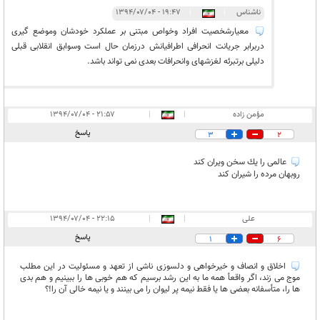
ناشناس
|
|
۱۹:۴۷ - ۱۳۹۴/۰۷/۰۴
معیارشخصیت افراد وخواص مبتنی بر عملکرد خودشان وموضع گیری
دربرابر جریانت انحرافی اطرافیانش درزمان حال است وسوابق انقلابی قبلی
دلیلی برتبرئه لغزشهای وانحرافات بعدی نمی تواند باشد.
مؤمن زاده
|
|
۲۱:۵۷ - ۱۳۹۴/۰۷/۰۴
پاسخ
3
2
عالمى را يك سخن ويران كند
روبهان مرده را شيران كند
على
|
|
۲۲:۱۵ - ۱۳۹۴/۰۷/۰۴
پاسخ
1
6
اخلاق و انصاف و خيرخواهى و دلسوزى ناشى از تعهد و مسئوليت در اين مطلب
موج مى زند، اگر واقعأ همه ما به اين رشد برسيم كه هم خوبى ها را ببينيم و هم بدى
ها را، متأسفانه بعضى ها يا فقط نيمه پر ليوان را مى بينند و يا نيمه خالى آن را!؟