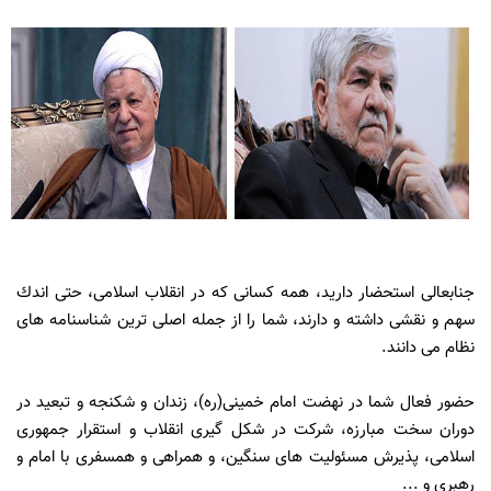
جنابعالى استحضار داريد، همه كسانى كه در انقلاب اسلامى، حتى اندك
سهم و نقشى داشته و دارند، شما را از جمله اصلى ترين شناسنامه هاى
نظام مى دانند.
حضور فعال شما در نهضت امام خمينى(ره)، زندان و شكنجه و تبعيد در
دوران سخت مبارزه، شركت در شكل گيرى انقلاب و استقرار جمهورى
اسلامى، پذيرش مسئوليت هاى سنگين، و همراهى و همسفرى با امام و
رهبرى و ...