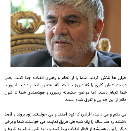
خيلى ها تلاش كردند، شما را از نظام و رهبرى انقلاب جدا كنند، يعنى
درست همان كارى را كه ديروز با آيت الله منتظرى انجام دادند، امروز با
شما انجام دهند، اما مواضع حكيمانه رهبرى و هوشمندى شما تا كنون
مانع از اين جدايى و تفرق شده است.
مى دانم و مى دانيد، افرادى كه زود آمدند و مى خواستند زود بروند و قصد
داشتند ره صد ساله را يك شبه طى طريق نمايند، مى خواستند شما و برخى
ديگر را براى هميشه از قطار انقلاب پيدا كنند و با بد نامى تمام به تاريخ و