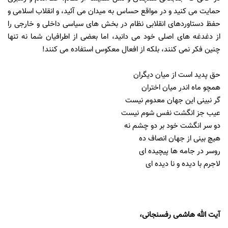
حمايت مى كنيد و در مواقع حساس به ميدان مى آئيد، و انقلاب اسلامى و
حفظ دستاوردهاى انقلابى نظام در بخش هاى سياسى داخلى و خارجى را
از دغدغه هاى اصلى خود مى دانيد، اما بعضى از اطرافيان شما نه تنها
چنين فكر نمى كنند، بلكه از افعال معكوس استفاده مى كنند!
حق پدید است از میان دیگران
همچو ماه اندر میان اختران
گر نبینی این جهان معدوم نیست
عیب جز انگشت نفس شوم نیست
دو سر انگشت خود بر دو چشم نه
هیچ بینی از جهان انصاف ده
روسر در جامه ها پیچیده ای
لاجرم با دیده و نا دیده ای
آيت الله هاشمى رفسنجانى،