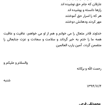
عارفان كه جام حق نوشيده اند
رازها دانسته و پوشيده اند
هر كه را اسرار حق آموختند
مهر كردند ودهانش دوختند
خداوند قادر متعال را مى خوانم و هم از او مى خواهم، عافيت و عاقبت
همه ما را ختم به خير گرداند و سلامت و سعادت و عزت جنابعالى را
متضمن گردد، آمين يارب العالمين
والسلام و عليكم و
رحمت الله و بركاته
شنبه
١٣٩٤/٧/٤
محمدتقى فرجى