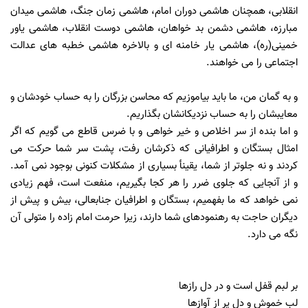
انقلابى، همچنان هاشمى دوران امام، هاشمى زمان جنگ، هاشمى ميدان
مبارزه، هاشمى دشمن بد خواهان، هاشمى دوست انقلاب، هاشمى ياور
خمينى(ره)، هاشمى يار خامنه اى و بالاخره هاشمى خطبه هاى عدالت
اجتماعى را مى خواهند.
و به گمان من، ما بايد بياموزيم كه محاسن بزرگان را به حساب خودشان و
معايبشان را به حساب نزديكانشان بگذاريم.
و اما بنده از سر اخلاص و خير خواهى و با ضرس قاطع مى گويم كه اگر
امثال بستگان و اطرافيانى كه ذكرشان رفت، پشت سر شما حركت مى
كردند و نه جلوتر از شما، يقينأ بسيارى از مشكلات كنونى بوجود نمى آمد.
و از آنجايى كه جلوى ضرر را هر كجا بگيريم، منفعت است، فهم زيادى
نمى خواهد كه ما بفهميم، بستگان و اطرافيان جنابعالى، بيش و پيش از
ديگران حاجت به رهنمودهاى شما دارند، زيرا حرمت امام زاده را متولى آن
نگه مى دارد.
بر لبم قفل است و در دل رازها
لب خموش و دل پر از آوازها