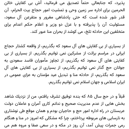
پذيرد، كه جنابعالى حتمأ تصديق مى فرمائيد، آش بى كفايتى خائن
الحرمين براى اداره سر زمين وحى و تمشيت امور حجاج بيت الحرام، آن
قدر شور شده است كه حتى پادشاهى مغرور و متفرعن آل سعود،
مسئوليت آن را پذيرفته و با عزل دو وزير و اعلام حكم اعدام براى
متخلفين اين حادثه تلخ، مى كوشد از بحران منا عبور كند.
از بسيارى از بى كفايتى هاى آل سعود كه بگذريم، از واقعه كشتار حجاج
ايرانى در مراسم برائت از مشركين نمى توانيم بگذريم. از بسيارى از بى
كفايتى هاى آل سعود كه بگذريم، از تجاوز مأموران فاسد سعودى به
جوانان حج گذار نمى توانيم بگذريم، از بسيارى از بى كفايتى هاى آل
سعود كه بگذريم، از حادثه منا و تبديل عيد مؤمنان به عزاى عمومى در
ايران اسلامى و جهان اسلام نمى توانيم بگذريم.
قبلأ و در حج سال 85 كه بنده توفيق تشرف يافتم، من از نزديك شاهد
بخش هايى از عدم مديريت صحيح و ندانم كارى آمران و عاملان دولت
عربستان در راه اداره امور حج و حاجيان بودم و همان موقع طى نوشتارى
به نارسايى هاى مربوطه پرداختم، چرا كه مشكلى كه امروز در منا و هنگام
رمى جمرات پيش آمد، آن روز در مكه و در سعى صفا و مروه هم مى