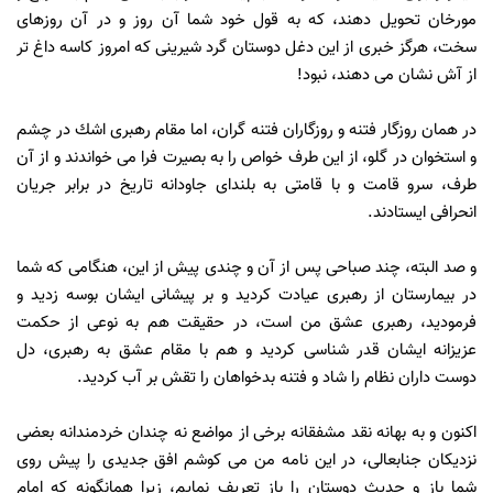
مورخان تحويل دهند، كه به قول خود شما آن روز و در آن روزهاى
سخت، هرگز خبرى از اين دغل دوستان گرد شيرينى كه امروز كاسه داغ تر
از آش نشان مى دهند، نبود!
در همان روزگار فتنه و روزگاران فتنه گران، اما مقام رهبرى اشك در چشم
و استخوان در گلو، از اين طرف خواص را به بصيرت فرا مى خواندند و از آن
طرف، سرو قامت و با قامتى به بلنداى جاودانه تاريخ در برابر جريان
انحرافى ايستادند.
و صد البته، چند صباحى پس از آن و چندى پيش از اين، هنگامى كه شما
در بيمارستان از رهبرى عيادت كرديد و بر پيشانى ايشان بوسه زديد و
فرموديد، رهبرى عشق من است، در حقيقت هم به نوعى از حكمت
عزيزانه ايشان قدر شناسى كرديد و هم با مقام عشق به رهبرى، دل
دوست داران نظام را شاد و فتنه بدخواهان را تقش بر آب كرديد.
اكنون و به بهانه نقد مشفقانه برخى از مواضع نه چندان خردمندانه بعضى
نزديكان جنابعالى، در اين نامه من مى كوشم افق جديدى را پيش روى
شما باز و حديث دوستان را باز تعريف نمايم، زيرا همانگونه كه امام