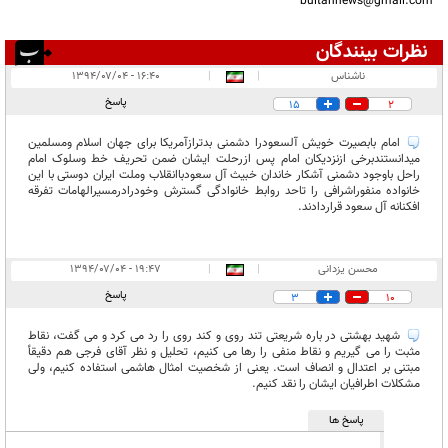
bultannews@gmail.com
نظرات بینندگان
انتشار یافته:
۲۲
ناشناس
|
|
۱۶:۴۰ - ۱۳۹۴/۰۷/۰۴
در انتظار بررسی:
پاسخ
15
2
غیر قابل انتشار:
۱۲
امام بابصیرت خویش آلسعودرا دشمنی بدترازآمریکا برای جهان اسلام ومسلمین
میدانستندبرخی ازنزدیکان امام پس ازرحلت ایشان ضمن تحریف خط وسلوک امام
راحل باوجود دشمنی آشکار خاندان خبیث آل سعودباانقلاب وملت ایران دوستی با این
خانواده منفوراشرافی را تاحد روابط خانوادگی گسترش وخودرادرمسیرالهامات تفرقه
افکنانه آل سعود قراردادند.
محسن يزدانى
|
|
۱۹:۴۷ - ۱۳۹۴/۰۷/۰۴
پاسخ
3
10
شهيد بهشتى در باره شريعتى تند روى و كند روى را رد مى كرد و مى گفت، نقاط
مثبت را مى گيريم و نقاط منفى را رها مى كنيم، تحليل و نظر آقاى فرجى هم دقيقأ
مبتنى بر اعتدال و انصاف است. يعنى از شخصيت امثال هاشمى استفاده كنيم، ولى
مشكلات اطرافيان ايشان را نقد كنيم.
پاسخ ها