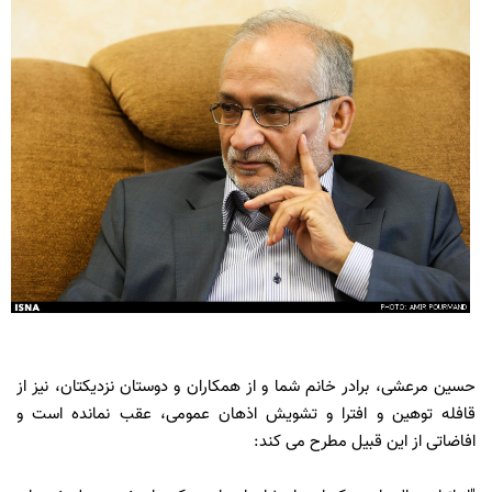
حسین مرعشی، برادر خانم شما و از همكاران و دوستان نزديكتان، نيز از
قافله توهين و افترا و تشويش اذهان عمومى، عقب نمانده است و
افاضاتى از اين قبيل مطرح مى كند: