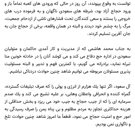
توانست به وقوع بپيوندد، آن روز در حالى كه ورودى هاى كعبه تمامأ باز و
ورود حجاج آزاد بود، شرطه هاى سعودى ناگهان و به فرموده درب هاى
خروجى را بستند و سعى كنندگان تحت فشارهاى ناشى از ازدحام جمعيت،
مرگ را به چشم خود ديدند و البته در همان واقعه، برخى از حجاج جان به
جان آفرين تسليم كردند.
به جناب محمد هاشمى كه از مديريت و كار آمدى حاكمان و متوليان
سعودى در اداره حج دفاع مى كند و مى كوشد آنان را در حادثه خونين منا
تبرئه نمايد، برادرانه مى گويم، با كمترين فهم و تدبير و البته مسئوليت
پذيرى مسئولان مربوطه مى توانيم شاهد چنين حوادث دردناكى نباشيم.
آل سعود، اگر تنها يك هزارم از انرژى و پولى را كه صرف تبليغات گسترده،
گمراه كننده و انحرافى واعظان وهابى، بر عليه تشيع مى كند و يك صدم
سرمايه اى را كه از جيب حجاج به جيب خود مى ريزد و بخش حداقلى از
هزينه حداكثرى تجاوز به مردم مظلوم و بى پناه يمن را صرف رسيدگى به
امور حج و امنيت حجاج مى نمود، قطعأ ما امروز شاهد چنين حوادث تلخ
و ناگوارى نمى بوديم.