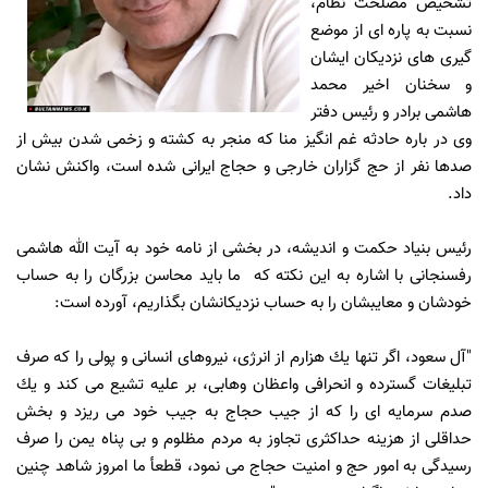
تشخيص مصلحت نظام،
نسبت به پاره اى از موضع
گيرى هاى نزديكان ايشان
و سخنان اخير محمد
هاشمى برادر و رئيس دفتر
وى در باره حادثه غم انگيز منا كه منجر به كشته و زخمى شدن بيش از
صدها نفر از حج گزاران خارجى و حجاج ايرانى شده است، واكنش نشان
داد.
رئيس بنياد حكمت و انديشه، در بخشى از نامه خود به آيت الله هاشمى
رفسنجانى با اشاره به این نکته که ما بايد محاسن بزرگان را به حساب
خودشان و معايبشان را به حساب نزديكانشان بگذاريم، آورده است:
"آل سعود، اگر تنها يك هزارم از انرژى، نیروهای انسانی و پولى را كه صرف
تبليغات گسترده و انحرافى واعظان وهابى، بر عليه تشيع مى كند و يك
صدم سرمايه اى را كه از جيب حجاج به جيب خود مى ريزد و بخش
حداقلى از هزينه حداكثرى تجاوز به مردم مظلوم و بى پناه يمن را صرف
رسيدگى به امور حج و امنيت حجاج مى نمود، قطعأ ما امروز شاهد چنين