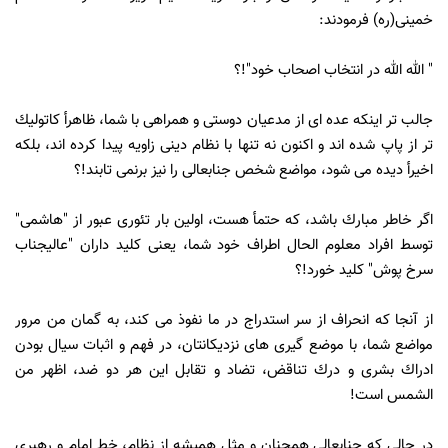
خمينى(ره) فرمودند:
" الله الله در انتخاب اصحاب خود"!؟
جالب تر اينكه عده اى از مدعيان دوستى و همراهى با شما، ظاهرأ كاتوليك
تر از پاپ شده اند و اكنون نه تنها با نظام دينى زاويه پيدا كرده اند، بلكه
اخيرأ ديده مى شود، مواضع شخص جنابعالى را نيز برنمى تابند!؟
اگر خاطر مبارك باشد، كه حتمأ هست، اولين بار تئورى عبور از "هاشمى"
توسط افراد معلوم الحال اطراف خود شما، يعنى كليد داران "عاليجناب
سرخ پوش" كليد خورد!؟
از آنجا كه انحراف از سر استدراج در ما نفوذ مى كند، به گمان من مرور
مواضع شما، با موضع گيرى هاى نزديكانتان، در فهم و اثبات سيال بودن
ادراك بشرى و درك تناقض، تضاد و تقابل اين هر دو ضد، اظهر من
الشمس است!
در حالى كه جنابعالى همچنان و مثل هميشه از نظام، خط امام و رهبرى