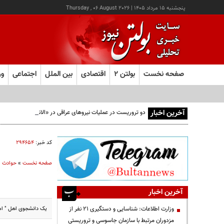
پنجشنبه ۱۵ مرداد ۱۴۰۵
|
Thursday , 06 August 2026
صفحه نخست
بولتن ۲
اقتصادی
بین الملل
اجتماعی
ور
آخرین اخبار
دو تروریست در عملیات نیروهای عراقی در «الانبار» دستگیر شدند
کد خبر:
۲۹۴۶۵۴
صفحه نخست
»
حوادث
آخرین اخبار
یک دانشجوی اهل " امری
وزارت اطلاعات: شناسایی و دستگیری ۲۱ نفر از
مزدوران مرتبط با سازمان جاسوسی و تروریستی