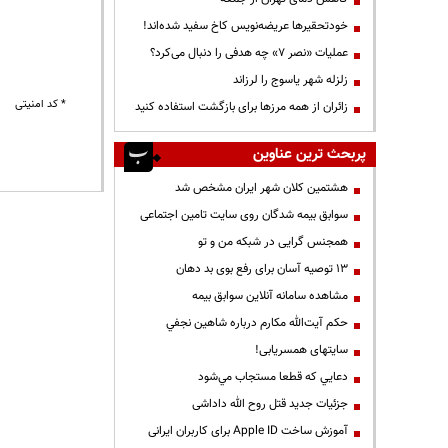
خودتحقیرها عریضه‌نویس کاخ سفید شده‌اند!
عملیات «نصر ۷» چه هدفی را دنبال می‌کرد؟
زلزله شهر یاسوج را لرزاند
* کد امنیتی
زائران از همه مرزها برای بازگشت استفاده کنید
پربحث ترین عناوین
هشتمین کلان شهر ایران مشخص شد
سوابق بیمه شدگان روی سایت تامین اجتماعی
همجنس گرایی در شبکه من و تو
13 توصیه آسان برای رفع بوی بد دهان
مشاهده سامانه آنلاين سوابق بیمه
حكم آيت‌الله مكارم درباره شاهين نجفي
سایتهای همسریابی!
دعايي كه قطعا مستجاب مي‌شود
جزئیات جدید قتل روح الله داداشی
آموزش ساخت Apple ID برای کاربران ایرانی