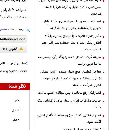
جهاد اسلامی: اسرائیل با چراغ سبز آمریکا، پروژه
نسل‌کشی و کوچ اجباری مردم غزه را ادامه
خانواده 
می‌دهد
هستند و حالا دی
تمدید همه مجوزها و مهلت‌های ویژه تا پایان
شهریور؛ بخشنامه جدید دولت ابلاغ شد
برچسب ها:
دانشجو
دفتر رهبر انقلاب: تنها مراجع رسمی، پایگاه
اطلاع‌رسانی دفتر و دفتر حفظ و نشر آثار رهبر
گزارش خطا
انقلاب است
هزینه گزاف، دستاورد صفر؛ برگه رأی، پاسخی به
شما می توانید مطالب 
ماجراجویی ترامپ
nnews@gmail.com
تعارض قوانین؛ مانع پنهان سنددار شدن بخش
بزرگی از املاک/ ضرورت تجدیدنظر در ضوابط
نظر شما
احراز تصرفات مالکانه
انصارالله: رفع محاصره یمن مطالبه اصلی ماست
نام
جزئیات مذاکرات ایران و عمان برای بازگشایی تنگه
هرمز
ایمیل
تخم‌مرغ‌هایی که در مرز پوسیدند تا اقتدار اداری
* نظر
اثبات شود
کاهش دمای تهران از جمعه