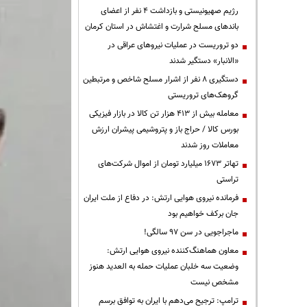
رژیم صهیونیستی و بازداشت ۴ نفر از اعضای
باندهای مسلح شرارت و اغتشاش در استان کرمان
دو تروریست در عملیات نیروهای عراقی در
«الانبار» دستگیر شدند
دستگیری ۸ نفر از اشرار مسلح شاخص و مرتبطین
گروهک‌های تروریستی
معامله بیش از ۴۱۳ هزار تن کالا در بازار فیزیکی
بورس کالا / حراج باز و پتروشیمی پیشران ارزش
معاملات روز شدند
تهاتر ۱۶۷۳ میلیارد تومان از اموال شرکت‌های
تراستی
فرمانده نیروی هوایی ارتش: در دفاع از ملت ایران
جان برکف خواهیم بود
ماجراجویی در سن ۹۷ سالگی!
معاون هماهنگ‌کننده نیروی هوایی ارتش:
وضعیت سه خلبان عملیات حمله به العدید هنوز
مشخص نیست
ترامپ: ترجیح می‌دهم با ایران به توافق برسم