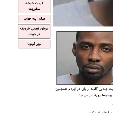
قیمت شیشه
سکوریت
فیلم آپنه خواب
درمان قطعی خروپف
در خواب
لیزر فوتونا
م سی دونالد " 21 ساله و آقای " تیفسالیزل" 21 ساله را با اصابت چندین گلوله از پای در آورد و همچنین
را حلق آویز کرد.