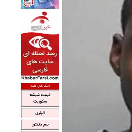
لینک های مفید
قیمت شیشه
سکوریت
آلپاری
بیم دتکتور