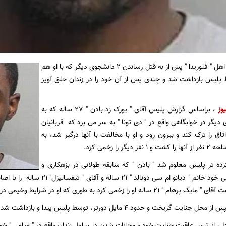
یک مرد 27 ساله اهل " فلوریدا " پس از به قتل رساندن 2 دانشجوی دیگر که با او هم
ط پلیس بازداشت شد و چندی پس از آن خود را در زندان حلق آویز
یوز
، براساس گزارش پلیس آقای " یورک زد بادن " 27 ساله که به
نشجوی دیگر در خوابگاهی واقع در " دی تونا " به سر می برد که قربانیان
اتاق را ترک کند و بیرون رود و او با مخالفت با آنها درگیر شد، به
یگر را زخمی کرد.
ده تر پلیس معلوم شد " بادن " که سابقه طولانی در بزهکاری و
دزدی داشت قربانی خود خانم " دیانو ا
 را زخمی کرد به طوری که او در شرایط وخیمی در بیمارستان به سر می برد.
ت گریخت و حدود 4 مایل دورتر، توسط پلیس پیدا و بازداشت شد.
دل، از ترس عاقبت جنایت خود و مجازات شدن در سلول زندان واقع در " میامی " خود 