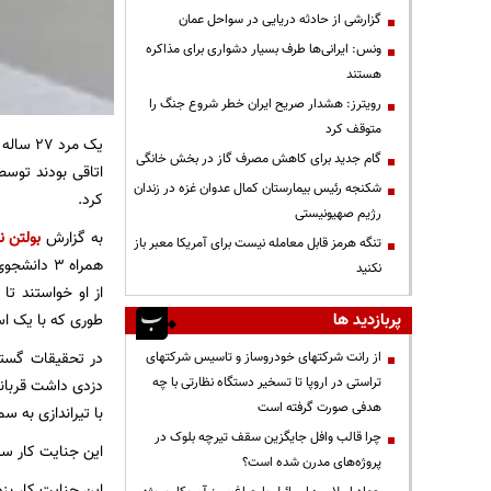
گزارشی از حادثه دریایی در سواحل عمان
ونس: ایرانی‌ها طرف بسیار دشواری برای مذاکره
هستند
رویترز: هشدار صریح ایران خطر شروع جنگ را
متوقف کرد
گام جدید برای کاهش مصرف گاز در بخش خانگی
اتاقی بودند توس
شکنجه رئیس بیمارستان کمال عدوان غزه در زندان
کرد.
رژیم صهیونیستی
به گزارش
بولتن ن
تنگه هرمز قابل معامله نیست برای آمریکا معبر باز
همراه 3 دا
نکنید
از او خواستند تا 
پربازدید ها
طوری که با یک اسلحه 2 نفر از آنها را کشت و 1 نفر د
در تحقیقات گستر
از رانت‌ شرکتهای خودروساز و تاسیس شرکتهای
تراستی در اروپا تا تسخیر دستگاه نظارتی با چه
هدفی صورت گرفته است
با تیراندازی به سمت آقای " مایک پرهام " 21 ساله او
چرا قالب وافل جایگزین سقف تیرچه بلوک در
این جنایت کار سپس از محل جنای
پروژه‌های مدرن شده است؟
این جنایت کار بز