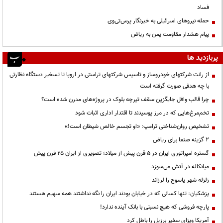
فساد
حمله نیروهای اسرائیلی به خبرنگار پرس‌تی‌وی
پیام هشدار مقاومت یمن به ریاض
پربازدید ها
از رانت‌ شرکتهای خودروساز و تاسیس شرکتهای تراستی در اروپا تا تسخیر دستگاه نظارتی
با چه هدفی صورت گرفته است
چرا قالب وافل جایگزین سقف تیرچه بلوک در پروژه‌های مدرن شده است؟
تخم‌مرغ‌هایی که در مرز پوسیدند تا اقتدار اداری اثبات شود
تشخیص روان‌شناختی ترامپ: «او تجسم خالص شیطان است!»
۲ گزینه صنعا برای ریاض
گستره امپراتوری ایران در ۵ قرن پیش از میلاد؛ تصویری از ایران ۲۵ قرن پیش
میانکاله در آتش می‌سوزد
زلزله شهر یاسوج را لرزاند
پزشکیان: تنها کسانی که در خیابان بودند ایران را نگه نداشتند همه سهیم هستند
پارچه فروشی که هیچ نسبتی با بانک آینده ندارد!
آمریکا ویزای سفیر برزیل را باطل کرد