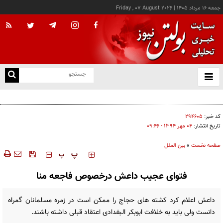
جمعه ۱۶ مرداد ۱۴۰۵
|
Friday , 07 August 2026
از
و
ته
اجازه باز شدن مسیر دوم در تنگه هرمز را نخواهیم داد
ن
نو
کد خبر:
۲۹۴۶۰۵
تاریخ انتشار:
۰۴ مهر ۱۳۹۴ - ۰۹:۴۶
صفحه نخست
»
بین الملل
‍‍‍ پ
پ
فتوای عجیب داعش درخصوص فاجعه منا
داعش اعلام کرد کشته های حجاج را ممکن است در زمره مسلمانان گمراه
دانست ولی باید به خلافت ابوبکر البغدادی اعتقاد قبلی داشته باشند.