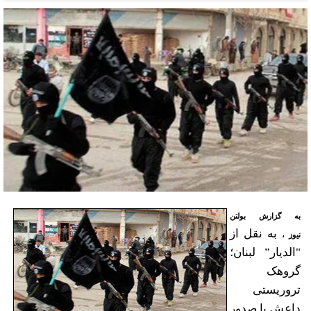
به گزارش
بولتن
به نقل از
نیوز
،
"الدیار” لبنان؛
گروهک
تروریستی
داعش با صدور