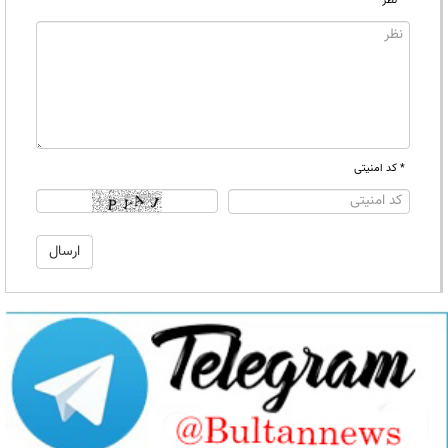
* نظر
* کد امنیتی