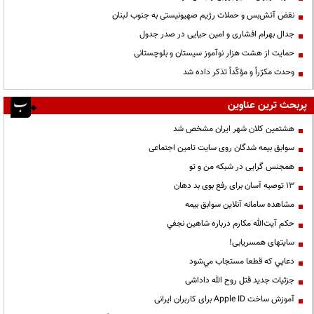
نقض آتش‌بس و حملات رژیم صهیونیستی به جنوب لبنان
جدال بهرام افشاری و امین حیایی در صدر جدول
حمایت از هشت هزار نوآموز سیستان و بلوچستانی
وحدت مکرّراً و مؤکّداً تذکر داده شد
پربحث ترین عناوین
هشتمین کلان شهر ایران مشخص شد
سوابق بیمه شدگان روی سایت تامین اجتماعی
همجنس گرایی در شبکه من و تو
13 توصیه آسان برای رفع بوی بد دهان
مشاهده سامانه آنلاين سوابق بیمه
حكم آيت‌الله مكارم درباره شاهين نجفي
سایتهای همسریابی!
دعايي كه قطعا مستجاب مي‌شود
جزئیات جدید قتل روح الله داداشی
آموزش ساخت Apple ID برای کاربران ایرانی