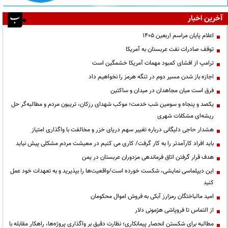
آخرین اخبار
اعلام پایان مراسم اربعین ۱۴۰۵
توقف صادرات نفت عربستان به آمریکا
ترامپ از افشای کمبود مهمات آمریکا خشمگین است
اجازه باز شدن مسیر دوم در تنگه هرمز را نخواهیم داد
فرق است میان مجاهدان در میدان و ساکتین
یکصد و پنجاه و سومین شب خدمت؛ موکب شهدای رزکان، تریبون مردم و مطالبه‌گر حل
ریشه‌ای مشکلات شهری
هشدار حاجی دلیگانی درباره تغییر سهم دریای خزر و مخالفت با واگذاری امتیاز
باید افراد کارآمدتر را به کار گرفت/ کاری می کنیم در معیشت مردم مشکلی پیش نیاید
هدف قرار گرفتن اتاق‌ فرماندهی مزدوران عربستان در یمن
این دیپلماسی نمایشی، شکست خورده است/واقعیت‌ها را بپذیرید و به تعهدات خود عمل
کنید
امید مالباختگان رمزارز آبکی به فروش اموال محکومان
از التماس تا فروپاشی هژمونی دلار
مطالبه برای شکستن انحصار پیمانکاری؛ نظارت دقیق بر واگذاری پروژه‌ها، راهکار مقابله با