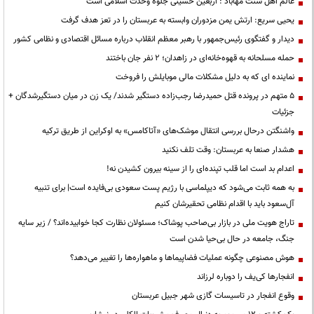
عالم اهل سنت مهاباد : اربعین حسینی جلوه وحدت اسلامی است
یحیی سریع: ارتش یمن مزدوران وابسته به عربستان را در تعز هدف گرفت
دیدار و گفتگوی رئیس‌جمهور با رهبر معظم انقلاب درباره مسائل اقتصادی و نظامی کشور
حمله مسلحانه به قهوه‌خانه‌ای در زاهدان؛ ۲ نفر جان باختند
نماینده ای که به دلیل مشکلات مالی موبایلش را فروخت
۵ متهم در پرونده قتل حمیدرضا رجب‌زاده دستگیر شدند/ یک زن در میان دستگیرشدگان +
جزئیات
واشنگتن درحال بررسی انتقال موشک‌های «آتاکامس» به اوکراین از طریق ترکیه
هشدار صنعا به عربستان: وقت تلف نکنید
اعدام بد است اما قلب تپنده‌ای را از سینه بیرون کشیدن نه!
به همه ثابت می‌شود که دیپلماسی با رژیم پست سعودی بی‌فایده است| برای تنبیه
آل‌سعود باید با اقدام نظامی تحقیرشان کنیم
تاراج هویت ملی در بازار بی‌صاحب پوشاک؛ مسئولان نظارت کجا خوابیده‌اند؟ / زیر سایه
جنگ، جامعه در حال بی‌حیا شدن است
هوش مصنوعی چگونه عملیات فضاپیماها و ماهواره‌ها را تغییر می‌دهد؟
انفجارها کی‌یف را دوباره لرزاند
وقوع انفجار در تاسیسات گازی شهر جبیل عربستان