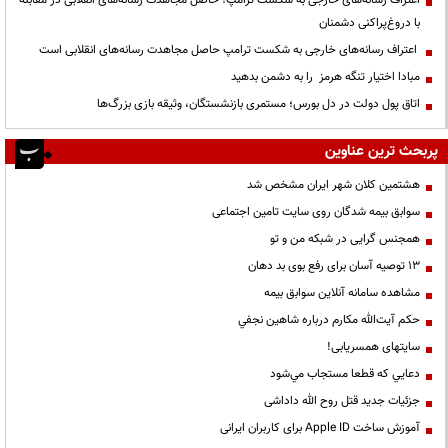
با دروغ‌پراکنی دشمنان
اعتراف رسانه‌های خارجی به شکست ترامپ حاصل مجاهدت رسانه‌های انقلابی است
مبادا اختیار تنگه هرمز را به دشمن بدهید
اتاق پول دولت در دل بورس؛ مستمری بازنشستگان، وثیقه بازی بزرگ‌ها
پربحث ترین عناوین
هشتمین کلان شهر ایران مشخص شد
سوابق بیمه شدگان روی سایت تامین اجتماعی
همجنس گرایی در شبکه من و تو
13 توصیه آسان برای رفع بوی بد دهان
مشاهده سامانه آنلاين سوابق بیمه
حكم آيت‌الله مكارم درباره شاهين نجفي
سایتهای همسریابی!
دعايي كه قطعا مستجاب مي‌شود
جزئیات جدید قتل روح الله داداشی
آموزش ساخت Apple ID برای کاربران ایرانی