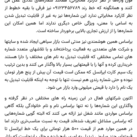
فون واژه‌ها از نظر کارکرد مخابراتی، همانند شماره‌های عددی عمل می
کنند و همانگونه که خط رند 09123456789 نیز فرقی با بقیه خطوط از
نظر کارکرد مخابراتی ندارد این شماره‌ها نیز به غیر از قابلیت تبدیل شدن
به اسامی با معنی، ویژگی خاص دیگری ندارند اما همین امکان این
شماره‌ها را از ارزش تجاری بالایی برخوردار ساخته است.
براساس همین هوشمندی نیز مدتی است بازار سیاهی ایجاد شده و سایتها
و شرکت های متعددی به فعالیت پرداخته‌اند و با تلاشهای متعدد شماره
های تماس مختلفی که قابلیت تبدیل به نام های مختلف را دارا هستند
خریداری کرده و آنها را با قیمتهایی بسیار بالا واگذار می کنند و بدین ترتیب
یک سیم کارت ایرانسل که ممکن است قیمت آن بیش از پنج هزار تومان
نبوده و حتی شماره رندی هم نیست تنها با توجه به اینکه قابلیت تبدیل به
یک نام را دارد با قیمتی میلیونی وارد بازار می شود.
اکنون شرکتهای فعال در این زمینه راه های مختلفی در نظر گرفته و
واگذاری این شماره‌ها را نه تنها براساس نام و نام خانوادگی بلکه گاهی
براساس مواردی مانند شغل نیز ارائه می کنند که البته گویی شماره‌هایی
که براساس مشاغل تعریف شده‌اند قیمت به نسبت مناسب‌تری دارند اما
در همین موارد هم از قیمت 500 هزار تومانی برای یک خط ایرانسل تا
قیمتهای چند میلیونی تبدیل به امری رایج شده و جالب اینجاست که بازار