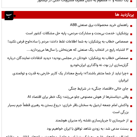
یک کشته و ۱۲ مسموم به دنبال مصرف مشروبات الکلی در نیشابور
پربازدید ها
راهنمای خرید محصولات برق صنعتی ABB
پزشکیان: خدمت بی‌منت و مشارکت مردمی، پایه حل مشکلات کشور است
صمصامی خطاب به پزشکیان: به شما اطلاعات غلط دادند؛ مردم را ساده‌لوح فرض نکنید!
3 اشتباه رایج در انتخاب رنگ صنعتی که هزینه‌اش را سال‌ها می‌پردازید...
صمصامی خطاب به پزشکیان: خودتان در مجلس بودید؛ دیدید انتقادات نمایندگان درباره
گران‌سازی ارز بود، نه واگذاری ایران‌خودرو
«چرا نباید از شما متنفر باشند؟»؛ پاسخ معنادار یک کاربر خارجی به قدرت و توانمندی
ایرانیان
جای خالی «اقتصاد جنگی» در شرایط جنگی
وقتی دیتاسنترها از هوش مصنوعی جلو می‌زنند؛ زنگ خطر برای اقتصاد AI
واکنش امام جمعه اردبیل به سخنان باقر خرازی: دروغ بستن به رهبری قطعاً جرم بسیار
بزرگی است
از خبرسازی تا جریان‌سازی نقشه راه مدیران هوشمند
بسنت مدعی شد: به زودی شاهد توافق با ایران خواهیم بود
اعتراف رسانه‌های خارجی به شکست ترامپ؛ حاصل مجاهدت رسانه‌های انقلابی در مقابله