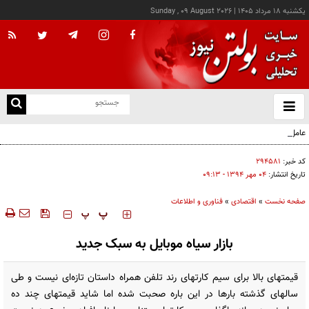
يکشنبه ۱۸ مرداد ۱۴۰۵
|
Sunday , 09 August 2026
از
و
ته
عامل افزایش قبوض آب و برق برخی مشترکان چه بود؟
ن
نو
کد خبر:
۲۹۴۵۸۱
تاریخ انتشار:
۰۴ مهر ۱۳۹۴ - ۰۹:۱۳
صفحه نخست
»
اقتصادی
»
فناوری و اطلاعات
‍‍‍ پ
پ
بازار سیاه موبایل به سبک جدید
قیمتهای بالا برای سیم کارتهای رند تلفن همراه داستان تازه‌ای نیست و طی
سالهای گذشته بارها در این باره صحبت شده اما شاید قیمتهای چند ده