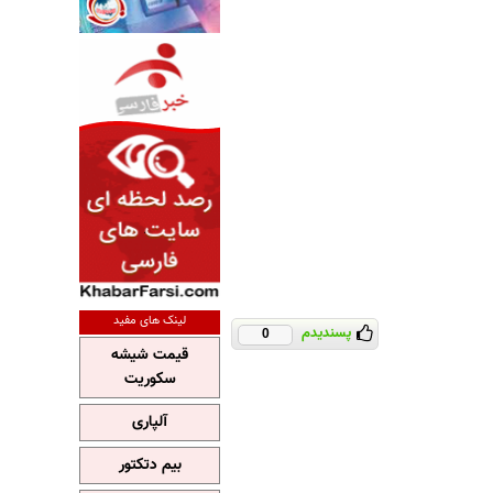
لینک های مفید
پسندیدم
0
قیمت شیشه
سکوریت
آلپاری
بیم دتکتور