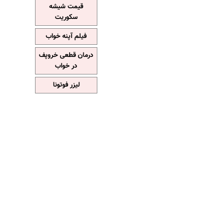
قیمت شیشه
سکوریت
فیلم آپنه خواب
درمان قطعی خروپف
در خواب
لیزر فوتونا