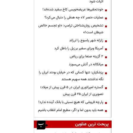
اثبات شود
خودتحقیرها عریضه‌نویس کاخ سفید شده‌اند!
عملیات «نصر ۷» چه هدفی را دنبال می‌کرد؟
تشخیص روان‌شناختی ترامپ: «او تجسم خالص
شیطان است!»
زلزله شهر یاسوج را لرزاند
آمریکا ویزای سفیر برزیل را باطل کرد
۲ گزینه صنعا برای ریاض
میانکاله در آتش می‌سوزد
پزشکیان: تنها کسانی که در خیابان بودند ایران را
نگه نداشتند همه سهیم هستند
گستره امپراتوری ایران در ۵ قرن پیش از میلاد؛
تصویری از ایران ۲۵ قرن پیش
پارچه فروشی که هیچ نسبتی با بانک آینده ندارد!
همه باید بدون اما و اگر، مطیع امام انقلاب باشیم
پربحث ترین عناوین