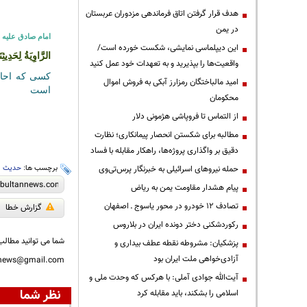
هدف قرار گرفتن اتاق‌ فرماندهی مزدوران عربستان
در یمن
امام صادق علیه ا
این دیپلماسی نمایشی، شکست خورده است/
الرَّاوِيَةُ لِحَدِيث
واقعیت‌ها را بپذیرید و به تعهدات خود عمل کنید
کسی که احادي
امید مالباختگان رمزارز آبکی به فروش اموال
است
محکومان
از التماس تا فروپاشی هژمونی دلار
مطالبه برای شکستن انحصار پیمانکاری؛ نظارت
دقیق بر واگذاری پروژه‌ها، راهکار مقابله با فساد
برچسب ها:
حدیث
،
حمله نیروهای اسرائیلی به خبرنگار پرس‌تی‌وی
پیام هشدار مقاومت یمن به ریاض
تصادف ۱۲ خودرو در محور یاسوج ـ اصفهان
گزارش خطا
رکوردشکنی دختر دونده ایران در بلاروس
شما می توانید مطالب 
پزشکیان: مشروطه نقطه عطف بیداری و
آزادی‌خواهی ملت ایران بود
nnews@gmail.com
آیت‌الله جوادی آملی: با هرکس که وحدت ملی و
نظر شما
اسلامی را بشکند، باید مقابله کرد