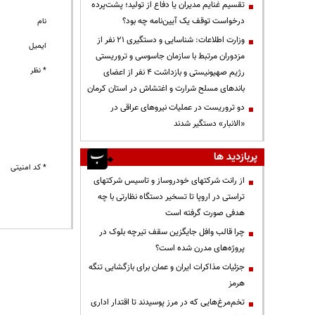
تقسیم غنایم مدیران یا دفاع از تولید؛ پشت‌پرده
درخواست توقف یک آیین‌نامه چه بود؟
نام
وزارت اطلاعات: شناسایی و دستگیری ۲۱ نفر از
ایمیل
مزدوران مرتبط با سازمان جاسوسی و تروریستی
* نظر
رژیم صهیونیستی و بازداشت ۴ نفر از اعضای
باندهای مسلح شرارت و اغتشاش در استان کرمان
دو تروریست در عملیات نیروهای عراقی در
«الانبار» دستگیر شدند
پربازدید ها
* کد امنیتی
از رانت‌ شرکتهای خودروساز و تاسیس شرکتهای
تراستی در اروپا تا تسخیر دستگاه نظارتی با چه
هدفی صورت گرفته است
چرا قالب وافل جایگزین سقف تیرچه بلوک در
پروژه‌های مدرن شده است؟
جزئیات مذاکرات ایران و عمان برای بازگشایی تنگه
هرمز
تخم‌مرغ‌هایی که در مرز پوسیدند تا اقتدار اداری