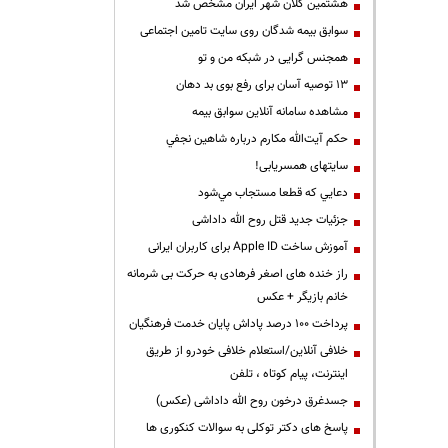
هشتمین کلان شهر ایران مشخص شد
سوابق بیمه شدگان روی سایت تامین اجتماعی
همجنس گرایی در شبکه من و تو
13 توصیه آسان برای رفع بوی بد دهان
مشاهده سامانه آنلاين سوابق بیمه
حكم آيت‌الله مكارم درباره شاهين نجفي
سایتهای همسریابی!
دعايي كه قطعا مستجاب مي‌شود
جزئیات جدید قتل روح الله داداشی
آموزش ساخت Apple ID برای کاربران ایرانی
راز خنده های اصغر فرهادی به حرکت بی شرمانه
خانم بازیگر + عکس
پرداخت ۱۰۰ درصد پاداش پایان خدمت فرهنگیان
خلافی آنلاین/استعلام خلافی خودرو از طریق
اینترنت، پیام کوتاه ، تلفن
جسدغرق درخون روح الله داداشی (عکس)
پاسخ های دکتر توکلی به سوالات کنکوری ها