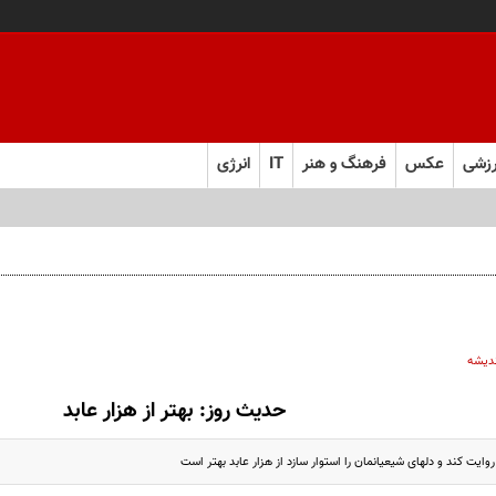
زشی
عکس
فرهنگ و هنر
IT
انرژی
 و به تعهدات خود عمل کنید
ندیشه
حدیث روز: بهتر از هزار عابد
وايت كند و دلهاى شيعيانمان را استوار سازد از هزار عابد بهتر است