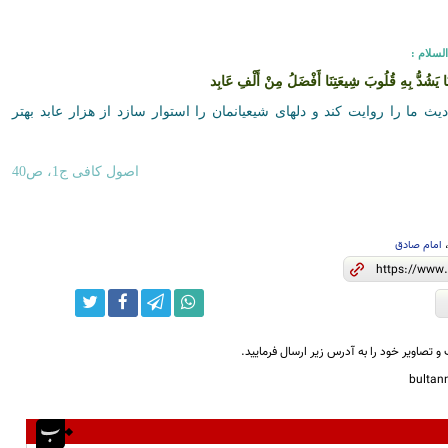
لسلام :
ِنَا يَشُدُّ بِهِ قُلُوبَ شِيعَتِنَا أَفْضَلُ مِنْ أَلْفِ عَابِد
ث ما را روايت كند و دلهاى شيعيانمان را استوار سازد از هزار عابد بهتر
اصول کافی ج1، ص40
امام صادق
و تصاویر خود را به آدرس زیر ارسال فرمایید.
bulta