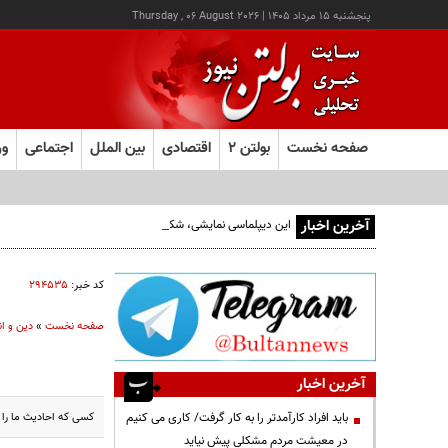
پنجشنبه ۱۵ مرداد ۱۴۰۵
|
Thursday , 06 August 2026
صفحه نخست
بولتن ۲
اقتصادی
بین الملل
اجتماعی
ور
آخرین اخبار
این دیپلماسی نمایشی، شکست خورده است/واقعیت‌ها را بپذیرید
کد خبر:
۲۹۴۵۳۵
صفحه نخست
»
دین و ا
آخرین اخبار
کسی که احاديث ما را ر
باید افراد کارآمدتر را به کار گرفت/ کاری می کنیم
در معیشت مردم مشکلی پیش نیاید