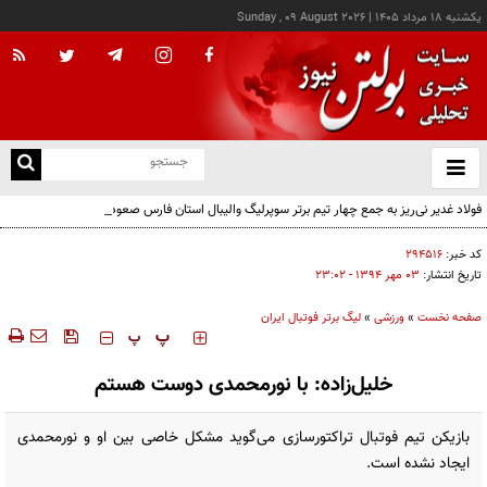
يکشنبه ۱۸ مرداد ۱۴۰۵
|
Sunday , 09 August 2026
از
و
ته
فولاد غدیر نی‌ریز به جمع چهار تیم برتر سوپرلیگ والیبال استان فارس صعود کرد
ن
نو
کد خبر:
۲۹۴۵۱۶
تاریخ انتشار:
۰۳ مهر ۱۳۹۴ - ۲۳:۰۲
صفحه نخست
»
ورزشی
»
لیگ برتر فوتبال ایران
‍‍‍ پ
پ
خلیل‌زاده: با نورمحمدی دوست هستم
بازیکن تیم فوتبال تراکتورسازی می‌گوید مشکل خاصی بین او و نورمحمدی
ایجاد نشده است.