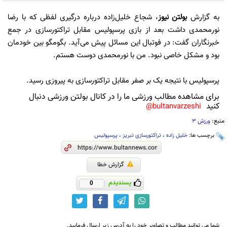
به گزارش
بولتن نیوز
، شجاع خلیل‌زاده درباره درگیری لفظی که با رضا
نورمحمدی داشت بعد از بازی پرسپولیس مقابل تراکتورسازی در جمع
خبرنگاران گفت: در فوتبال این مسائل پیش می‌آید. بگومگو بین خودمان
بود و مشکل خاصی نبود. من با نورمحمدی دوست هستم.
پرسپولیس با نتیجه یک بر صفر مقابل تراکتورسازی به پیروزی رسید.
برای مشاهده مطالب ورزشی ما را در کانال بولتن ورزشی دنبال
کنید
bultanvarzeshi@
منبع:
ورزش 3
برچسب ها:
خلیل زاده
،
تراکتورسازی تبریز
،
پرسپولیس
گزارش خطا
پسندیدم
0
شما می توانید مطالب و تصاویر خود را به آدرس زیر ارسال فرمایید.