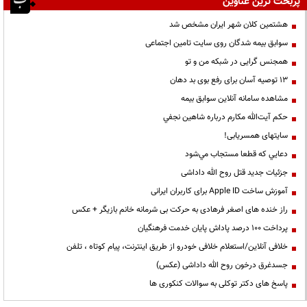
پربحث ترین عناوین
هشتمین کلان شهر ایران مشخص شد
سوابق بیمه شدگان روی سایت تامین اجتماعی
همجنس گرایی در شبکه من و تو
13 توصیه آسان برای رفع بوی بد دهان
مشاهده سامانه آنلاين سوابق بیمه
حكم آيت‌الله مكارم درباره شاهين نجفي
سایتهای همسریابی!
دعايي كه قطعا مستجاب مي‌شود
جزئیات جدید قتل روح الله داداشی
آموزش ساخت Apple ID برای کاربران ایرانی
راز خنده های اصغر فرهادی به حرکت بی شرمانه خانم بازیگر + عکس
پرداخت ۱۰۰ درصد پاداش پایان خدمت فرهنگیان
خلافی آنلاین/استعلام خلافی خودرو از طریق اینترنت، پیام کوتاه ، تلفن
جسدغرق درخون روح الله داداشی (عکس)
پاسخ های دکتر توکلی به سوالات کنکوری ها