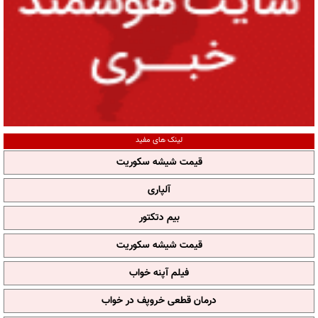
لینک های مفید
قیمت شیشه سکوریت
آلپاری
بیم دتکتور
قیمت شیشه سکوریت
فیلم آپنه خواب
درمان قطعی خروپف در خواب