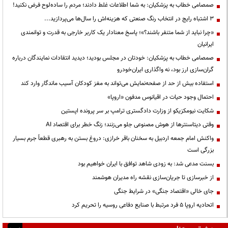
صمصامی خطاب به پزشکیان: به شما اطلاعات غلط دادند؛ مردم را ساده‌لوح فرض نکنید!
3 اشتباه رایج در انتخاب رنگ صنعتی که هزینه‌اش را سال‌ها می‌پردازید...
«چرا نباید از شما متنفر باشند؟»؛ پاسخ معنادار یک کاربر خارجی به قدرت و توانمندی
ایرانیان
صمصامی خطاب به پزشکیان: خودتان در مجلس بودید؛ دیدید انتقادات نمایندگان درباره
گران‌سازی ارز بود، نه واگذاری ایران‌خودرو
استفاده بیش از حد از صفحه‌نمایش می‌تواند به مغز کودکان آسیب ماندگار وارد کند
احتمال وجود حیات در اقیانوس مدفون «اروپا»
شکایت نیومکزیکو از وزارت دادگستری ترامپ بر سر پرونده اپستین
وقتی دیتاسنترها از هوش مصنوعی جلو می‌زنند؛ زنگ خطر برای اقتصاد AI
واکنش امام جمعه اردبیل به سخنان باقر خرازی: دروغ بستن به رهبری قطعاً جرم بسیار
بزرگی است
بسنت مدعی شد: به زودی شاهد توافق با ایران خواهیم بود
از خبرسازی تا جریان‌سازی نقشه راه مدیران هوشمند
جای خالی «اقتصاد جنگی» در شرایط جنگی
اتحادیه اروپا ۵ فرد مرتبط با صنایع دفاعی روسیه را تحریم کرد