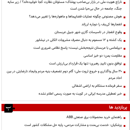
تاراج هویت ملی در بازار بی‌صاحب پوشاک؛ مسئولان نظارت کجا خوابیده‌اند؟ / زیر سایه
جنگ، جامعه در حال بی‌حیا شدن است
هوش مصنوعی چگونه عملیات فضاپیماها و ماهواره‌ها را تغییر می‌دهد؟
انفجارها کی‌یف را دوباره لرزاند
وقوع انفجار در تاسیسات گازی شهر جبیل عربستان
یک کشته و ۱۲ مسموم به دنبال مصرف مشروبات الکلی در نیشابور
دیپلماسی با عربستان نتیجه‌بخش نیست؛ پاسخ نظامی ضروری است
مقاومت یمن؛ دو خیز اساسی
توافقِ بدونِ تاییدِ رهبری؛ تنها یک قراردادِ بی‌ارزش است
۳۰ سال واگذاری و خروج ثروت ملی؛ گام دوم تضعیف بنیه مردم وایجاد نارضایتی در بین
احاد مردم
سفر فرمانده سنتکام به اراضی اشغالی
خبر تعطیلی مدرسه ایرانی در کویت به صورت رسمی اعلام نشده
پربازدید ها
راهنمای خرید محصولات برق صنعتی ABB
پزشکیان: خدمت بی‌منت و مشارکت مردمی، پایه حل مشکلات کشور است