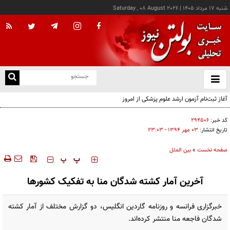
شنبه ۱۷ مرداد ۱۴۰۵
|
Saturday , 08 August 2026
از
و
ته
آغاز ثبت‌نام آزمون ارشد علوم پزشکی از امروز
ن
نو
کد خبر:
۲۹۴۵۰۶
تاریخ انتشار:
۰۳ مهر ۱۳۹۴ - ۲۳:۰۳
صفحه نخست
»
بین الملل
‍‍‍ پ
پ
آخرین آمار کشته شدگان منا به تفکیک کشورها
خبرگزاری فرانسه و روزنامه گاردین انگلیس، دو گزارش مختلف از آمار کشته
شدگان فاجعه منا منتشر کرده‌اند.