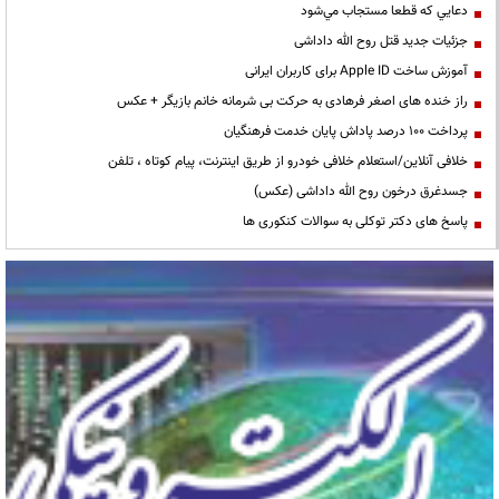
دعايي كه قطعا مستجاب مي‌شود
جزئیات جدید قتل روح الله داداشی
آموزش ساخت Apple ID برای کاربران ایرانی
راز خنده های اصغر فرهادی به حرکت بی شرمانه خانم بازیگر + عکس
پرداخت ۱۰۰ درصد پاداش پایان خدمت فرهنگیان
خلافی آنلاین/استعلام خلافی خودرو از طریق اینترنت، پیام کوتاه ، تلفن
جسدغرق درخون روح الله داداشی (عکس)
پاسخ های دکتر توکلی به سوالات کنکوری ها