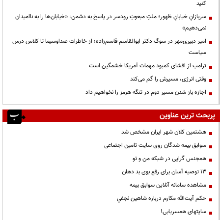
کنید
سربازانِ خیابانِ ظهور؛ ملتِ مبعوثِ رودسر در پاسخ به دشمن: «خیابان‌ها را به ناامیدان
نمی‌دهیم»
امیر دبیری‌مهر در سوگ دکتر ابوالقاسم قاسم‌زاده؛ از خاطرات صداوسیما تا کلاس درس
سیاست
ترامپ از افشای کمبود مهمات آمریکا خشمگین است
وقتی انرژی، مسیرش را گم می‌کند
اجازه باز شدن مسیر دوم در تنگه هرمز را نخواهیم داد
پربحث ترین عناوین
هشتمین کلان شهر ایران مشخص شد
سوابق بیمه شدگان روی سایت تامین اجتماعی
همجنس گرایی در شبکه من و تو
13 توصیه آسان برای رفع بوی بد دهان
مشاهده سامانه آنلاين سوابق بیمه
حكم آيت‌الله مكارم درباره شاهين نجفي
سایتهای همسریابی!