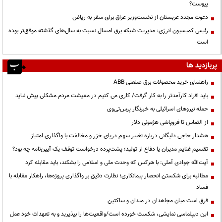
پیوست؟
دعوت مجدد عربستان از نخست‌وزیر عراق برای سفر به ریاض
رئیس کمیسیون انرژی: مدیریت شبکه برق امسال نسبت به سال‌های گذشته موفق‌تر بوده
است
پربازدید ها
راهنمای خرید محصولات برق صنعتی ABB
باید افراد کارآمدتر را به کار گرفت/ کاری می کنیم در معیشت مردم مشکلی پیش نیاید
حمله نیروهای اسرائیلی به خبرنگار پرس‌تی‌وی
از التماس تا فروپاشی هژمونی دلار
هشدار حاجی دلیگانی درباره تغییر سهم دریای خزر و مخالفت با واگذاری امتیاز
تقسیم غنایم مدیران یا دفاع از تولید؛ پشت‌پرده درخواست توقف یک آیین‌نامه چه بود؟
آیت‌الله جوادی آملی: با هرکس که وحدت ملی و اسلامی را بشکند، باید مقابله کرد
مطالبه برای شکستن انحصار پیمانکاری؛ نظارت دقیق بر واگذاری پروژه‌ها، راهکار مقابله با
فساد
فرق است میان مجاهدان در میدان و ساکتین
این دیپلماسی نمایشی، شکست خورده است/واقعیت‌ها را بپذیرید و به تعهدات خود عمل