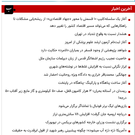
آخرین اخبار
آغاز یک سلسله‌کلیپ ۱۰ قسمتی با محور «جهاد اقتصادی»؛ از ریشه‌یابی مشکلات تا
راهکارهایی که می‌تواند مسیر اقتصاد کشور را تغییر دهد
هشدار نسبت به وقوع تندباد در تهران
آغاز ثبت‌نام آزمون ارشد علوم پزشکی از امروز
شواهد پژوهشی از وجود فسفر در بمباران «لامرد» حکایت دارد
خاصیت عجیب رژیم اشغالگر قدس از زبان دیپلمات سازمان ملل
ابراز نگرانی نسبت به افزایش غلط‌ها در نوشته‌های شهری
جهانگیر: محمدباقر خرازی به دادگاه ویژه روحانیت احضار شد
آغاز ساخت پناهگاه و پارکینگ -پناهگاه در پایتخت
ریمـدان در آستانه بحران؛ ۳ هزار کامیون قفل، صف ۵۰ کیلومتری و گاز مایع زیر آفتاب ۵۰
درجه!
بازی‌های لیگ برتر فوتبال با تماشاگر برگزار می‌شود
دریاچه ارومیه جان گرفت؛ افزایش ۷۸ سانتی‌متری تراز
برگزاری نشست وزرای خارجه کشورهای بریکس در نیویورک
«آمریکا ذرّه ذرّه آب میشود»؛ چگونه پیشبینی رهبر شهید از افول ابرقدرت به حقیقت