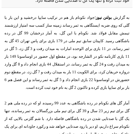
خود ثبت کرده و تنها یک گل تا صدتایی شدن فاصله دارد.
به گزارش
بولتن نیوز
؛جواد نکونام باز هم در ترکیب سایپا درخشید و این بار با
گلی که روی ضربه ایستگاهی به ثمر رساند زمینه ساز کسب سه امتیاز ارزشمند
تیمش مقابل فولاد شد. نکونام با این گل، به آمار درخشان 99 گل در رده
باشگاهی رسید. کاپیتان سابق تیم ملی در 179 بازی برای پاس تهران 45 گل به
ثمر رساند، در 11 بازی برای الوحده امارات به میدان رفت و 3 گل زد، 5 گل در
11 بازی کارنامه نکو در الشارجه بود، در مقطع اول حضور در اوساسونا 149 بار
به میدان رفت و 24 گل به ثمر رساند، در استقلال 44 بازی انجام داد و 8 گل وارد
دروازه حریفان کرد، برای الکویت 11 بار به میدان رفت و 7 گل زد، در مقطع دوم
حضورش در اوساسونا 22 بازی انجام داد و 5 گل به ثمر رساند و این فصل هم 6
بار برای سایپا بازی کرده و تاکنون 2 گل به نام خود ثبت کرده است.
آمار گل های نکونام در رده باشگاهی به عدد 99 رسیده. او که در رده ملی هم 2
گل برای تیم زیر 23 سال و 39 گل برای تیم ملی بزرگسالان به ثمر رسانده، تنها
یک گل با صدتایی شدن در رده باشگاهی فاصله دارد. با شم گلزنی بالایی که از
نکونام سراغ داریم، او دیر یا زود صدتایی خواهد شد و رکورد جاودانه ای برای یک