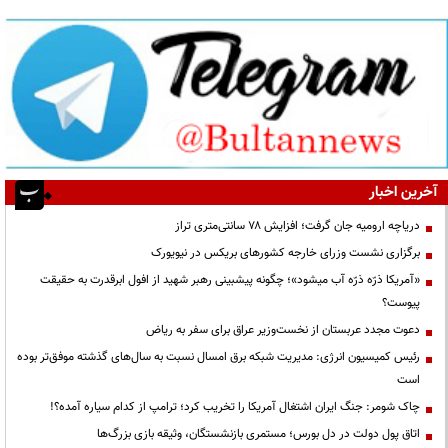
آخرین اخبار
دریاچه ارومیه جان گرفت؛ افزایش ۷۸ سانتی‌متری تراز
برگزاری نشست وزرای خارجه کشورهای بریکس در نیویورک
«آمریکا ذرّه ذرّه آب میشود»؛ چگونه پیشبینی رهبر شهید از افول ابرقدرت به حقیقت
پیوست؟
دعوت مجدد عربستان از نخست‌وزیر عراق برای سفر به ریاض
رئیس کمیسیون انرژی: مدیریت شبکه برق امسال نسبت به سال‌های گذشته موفق‌تر بوده
است
چاک شومر: جنگ ایران اشتغال آمریکا را تخریب کرد؛ ترامپ از کدام سیاره آمده؟!
اتاق پول دولت در دل بورس؛ مستمری بازنشستگان، وثیقه بازی بزرگ‌ها