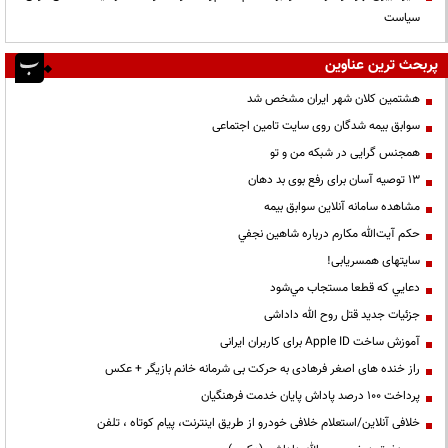
سیاست
پربحث ترین عناوین
هشتمین کلان شهر ایران مشخص شد
سوابق بیمه شدگان روی سایت تامین اجتماعی
همجنس گرایی در شبکه من و تو
13 توصیه آسان برای رفع بوی بد دهان
مشاهده سامانه آنلاين سوابق بیمه
حكم آيت‌الله مكارم درباره شاهين نجفي
سایتهای همسریابی!
دعايي كه قطعا مستجاب مي‌شود
جزئیات جدید قتل روح الله داداشی
آموزش ساخت Apple ID برای کاربران ایرانی
راز خنده های اصغر فرهادی به حرکت بی شرمانه خانم بازیگر + عکس
پرداخت ۱۰۰ درصد پاداش پایان خدمت فرهنگیان
خلافی آنلاین/استعلام خلافی خودرو از طریق اینترنت، پیام کوتاه ، تلفن