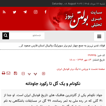
شنبه ۱۷ مرداد ۱۴۰۵
|
Saturday , 08 August 2026
از
و
ته
فولاد غدیر نی‌ریز به جمع چهار تیم برتر سوپرلیگ والیبال استان فارس صعود کرد
ن
نو
کد خبر:
۲۹۴۴۲۵
تاریخ انتشار:
۰۳ مهر ۱۳۹۴ - ۱۸:۰۰
صفحه نخست
»
ورزشی
»
لیگ برتر فوتبال ایران
‍‍‍ پ
پ
نکونام و یک گل تا رکورد جاودانه
جواد نکونام یکی از گلزنترین هافبک های تاریخ فوتبال ایران است. او جدا از
41 گلی که در رده ملی به ثمر رسانده، 99 گل در مسابقات باشگاهی به نام