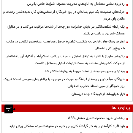
رد ورود تمامی معتادان به اتاق‌های مدیریت مصرف؛ شرایط خاص پذیرش
حرف‌های صمیمانه یک تیم رسانه‌ای در روز خبرنگار؛ از سختی‌های کار، ندیده‌شدن زحمات و
ماندن پای مردم
یک رابطه شگفت‌انگیز در دنیای حشرات؛ مورچه‌ها از شته‌ها مراقبت می‌کنند و در مقابل،
عسلک شیرین دریافت می‌کنند
اعتراف رسانه‌های خارجی به شکست ترامپ؛ حاصل مجاهدت رسانه‌های انقلابی در مقابله
با دروغ‌پراکنی دشمنان
پاتریشیا مارینز با اشاره به توافق امنیتی سه‌جانبه ریاض، اسلام‌آباد و آنکارا، آن را نشانه‌ای
از حرکت کشورهای منطقه به سمت ترتیبات امنیتی مستقل دانست
ویدئو؛ پنجمین مجموعه از اسناد مربوط به یوفوها منتشر شد
خبرنگار، مبلّغ دین و پاسدار فرهنگ و هویت در مواجهه با چالش‌های سیاسی است؛ تبریک
روز خبرنگار از سوی استاد خطیب اصفهانی.
فرار هواپیماها از فرودگاه جده عربستان
پربازدید ها
راهنمای خرید محصولات برق صنعتی ABB
باید افراد کارآمدتر را به کار گرفت/ کاری می کنیم در معیشت مردم مشکلی پیش نیاید