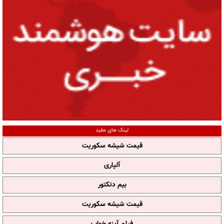
لینک های مفید
قیمت شیشه سکوریت
آلپاری
بیم دتکتور
قیمت شیشه سکوریت