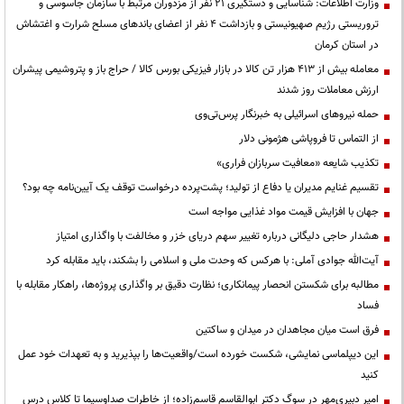
وزارت اطلاعات: شناسایی و دستگیری ۲۱ نفر از مزدوران مرتبط با سازمان جاسوسی و
تروریستی رژیم صهیونیستی و بازداشت ۴ نفر از اعضای باندهای مسلح شرارت و اغتشاش
در استان کرمان
معامله بیش از ۴۱۳ هزار تن کالا در بازار فیزیکی بورس کالا / حراج باز و پتروشیمی پیشران
ارزش معاملات روز شدند
حمله نیروهای اسرائیلی به خبرنگار پرس‌تی‌وی
از التماس تا فروپاشی هژمونی دلار
تکذیب شایعه «معافیت سربازان فراری»
تقسیم غنایم مدیران یا دفاع از تولید؛ پشت‌پرده درخواست توقف یک آیین‌نامه چه بود؟
جهان با افزایش قیمت مواد غذایی مواجه است
هشدار حاجی دلیگانی درباره تغییر سهم دریای خزر و مخالفت با واگذاری امتیاز
آیت‌الله جوادی آملی: با هرکس که وحدت ملی و اسلامی را بشکند، باید مقابله کرد
مطالبه برای شکستن انحصار پیمانکاری؛ نظارت دقیق بر واگذاری پروژه‌ها، راهکار مقابله با
فساد
فرق است میان مجاهدان در میدان و ساکتین
این دیپلماسی نمایشی، شکست خورده است/واقعیت‌ها را بپذیرید و به تعهدات خود عمل
کنید
امیر دبیری‌مهر در سوگ دکتر ابوالقاسم قاسم‌زاده؛ از خاطرات صداوسیما تا کلاس درس