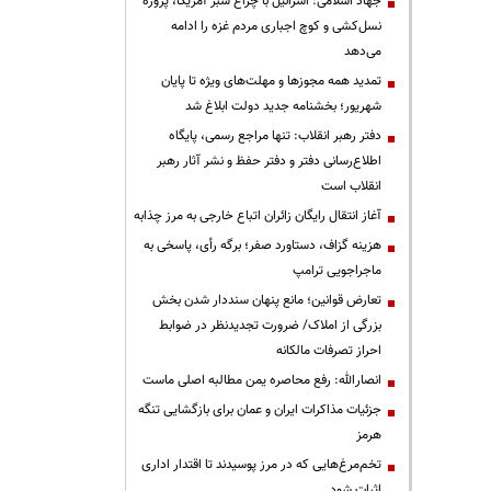
جهاد اسلامی: اسرائیل با چراغ سبز آمریکا، پروژه
نسل‌کشی و کوچ اجباری مردم غزه را ادامه
می‌دهد
تمدید همه مجوزها و مهلت‌های ویژه تا پایان
شهریور؛ بخشنامه جدید دولت ابلاغ شد
دفتر رهبر انقلاب: تنها مراجع رسمی، پایگاه
اطلاع‌رسانی دفتر و دفتر حفظ و نشر آثار رهبر
انقلاب است
آغاز انتقال رایگان زائران اتباع خارجی به مرز چذابه
هزینه گزاف، دستاورد صفر؛ برگه رأی، پاسخی به
ماجراجویی ترامپ
تعارض قوانین؛ مانع پنهان سنددار شدن بخش
بزرگی از املاک/ ضرورت تجدیدنظر در ضوابط
احراز تصرفات مالکانه
انصارالله: رفع محاصره یمن مطالبه اصلی ماست
جزئیات مذاکرات ایران و عمان برای بازگشایی تنگه
هرمز
تخم‌مرغ‌هایی که در مرز پوسیدند تا اقتدار اداری
اثبات شود