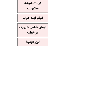
قیمت شیشه
سکوریت
فیلم آپنه خواب
درمان قطعی خروپف
در خواب
لیزر فوتونا