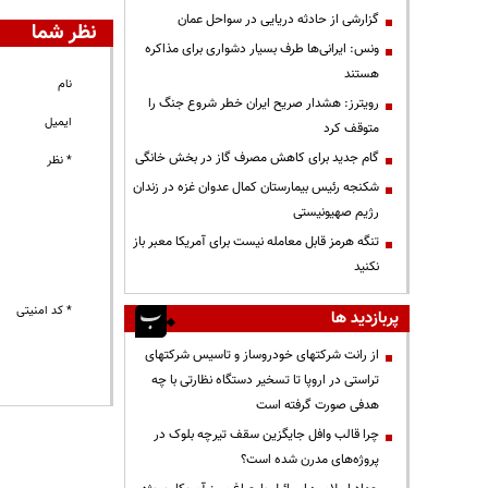
گزارشی از حادثه دریایی در سواحل عمان
نظر شما
ونس: ایرانی‌ها طرف بسیار دشواری برای مذاکره
هستند
نام
رویترز: هشدار صریح ایران خطر شروع جنگ را
ایمیل
متوقف کرد
گام جدید برای کاهش مصرف گاز در بخش خانگی
* نظر
شکنجه رئیس بیمارستان کمال عدوان غزه در زندان
رژیم صهیونیستی
تنگه هرمز قابل معامله نیست برای آمریکا معبر باز
نکنید
* کد امنیتی
پربازدید ها
از رانت‌ شرکتهای خودروساز و تاسیس شرکتهای
تراستی در اروپا تا تسخیر دستگاه نظارتی با چه
هدفی صورت گرفته است
چرا قالب وافل جایگزین سقف تیرچه بلوک در
پروژه‌های مدرن شده است؟