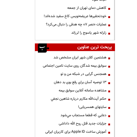
کاهش دمای تهران از جمعه
خودتحقیرها عریضه‌نویس کاخ سفید شده‌اند!
عملیات «نصر ۷» چه هدفی را دنبال می‌کرد؟
زلزله شهر یاسوج را لرزاند
پربحث ترین عناوین
هشتمین کلان شهر ایران مشخص شد
سوابق بیمه شدگان روی سایت تامین اجتماعی
همجنس گرایی در شبکه من و تو
13 توصیه آسان برای رفع بوی بد دهان
مشاهده سامانه آنلاين سوابق بیمه
حكم آيت‌الله مكارم درباره شاهين نجفي
سایتهای همسریابی!
دعايي كه قطعا مستجاب مي‌شود
جزئیات جدید قتل روح الله داداشی
آموزش ساخت Apple ID برای کاربران ایرانی