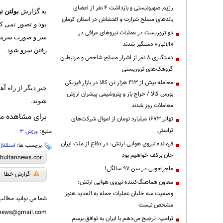
رژیم صهیونیستی و بازداشت ۴ نفر از اعضای
به گزارش
بولتن نی
باندهای مسلح شرارت و اغتشاش در استان کرمان
بود و تصور نمی ک
دو تروریست در عملیات نیروهای عراقی در
سر و صورت سرمربی 
«الانبار» دستگیر شدند
رفتن سرو شود.
دستگیری ۸ نفر از اشرار مسلح شاخص و مرتبطین
گروهک‌های تروریستی
معامله بیش از ۴۱۳ هزار تن کالا در بازار فیزیکی
بورس کالا / حراج باز و پتروشیمی پیشران ارزش
شوند.
معاملات روز شدند
برای مشاهده مطا
تهاتر ۱۶۷۳ میلیارد تومان از اموال شرکت‌های
تراستی
منبع:
ورزش 3
فرمانده نیروی هوایی ارتش: در دفاع از ملت ایران
برچسب ها:
استقلال
جان برکف خواهیم بود
ماجراجویی در سن ۹۷ سالگی!
گزارش خطا
معاون هماهنگ‌کننده نیروی هوایی ارتش:
وضعیت سه خلبان عملیات حمله به العدید هنوز
شما می توانید مطالب 
مشخص نیست
nnews@gmail.com
ترامپ: ترجیح می‌دهم با ایران به توافق برسم