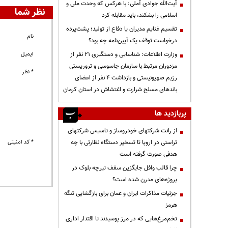
آیت‌الله جوادی آملی: با هرکس که وحدت ملی و
نظر شما
اسلامی را بشکند، باید مقابله کرد
تقسیم غنایم مدیران یا دفاع از تولید؛ پشت‌پرده
نام
درخواست توقف یک آیین‌نامه چه بود؟
وزارت اطلاعات: شناسایی و دستگیری ۲۱ نفر از
ایمیل
مزدوران مرتبط با سازمان جاسوسی و تروریستی
* نظر
رژیم صهیونیستی و بازداشت ۴ نفر از اعضای
باندهای مسلح شرارت و اغتشاش در استان کرمان
پربازدید ها
از رانت‌ شرکتهای خودروساز و تاسیس شرکتهای
تراستی در اروپا تا تسخیر دستگاه نظارتی با چه
* کد امنیتی
هدفی صورت گرفته است
چرا قالب وافل جایگزین سقف تیرچه بلوک در
پروژه‌های مدرن شده است؟
جزئیات مذاکرات ایران و عمان برای بازگشایی تنگه
هرمز
تخم‌مرغ‌هایی که در مرز پوسیدند تا اقتدار اداری