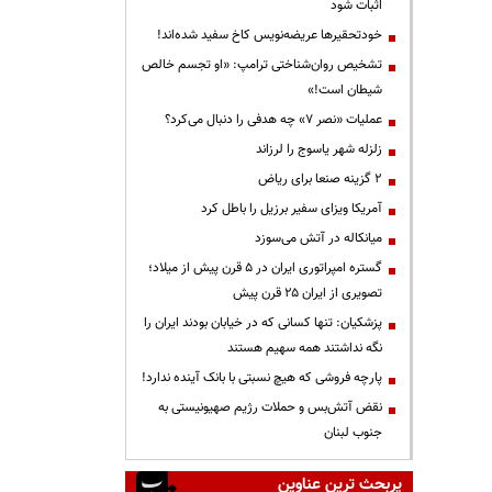
اثبات شود
خودتحقیرها عریضه‌نویس کاخ سفید شده‌اند!
تشخیص روان‌شناختی ترامپ: «او تجسم خالص
شیطان است!»
عملیات «نصر ۷» چه هدفی را دنبال می‌کرد؟
زلزله شهر یاسوج را لرزاند
۲ گزینه صنعا برای ریاض
آمریکا ویزای سفیر برزیل را باطل کرد
میانکاله در آتش می‌سوزد
گستره امپراتوری ایران در ۵ قرن پیش از میلاد؛
تصویری از ایران ۲۵ قرن پیش
پزشکیان: تنها کسانی که در خیابان بودند ایران را
نگه نداشتند همه سهیم هستند
پارچه فروشی که هیچ نسبتی با بانک آینده ندارد!
نقض آتش‌بس و حملات رژیم صهیونیستی به
جنوب لبنان
پربحث ترین عناوین