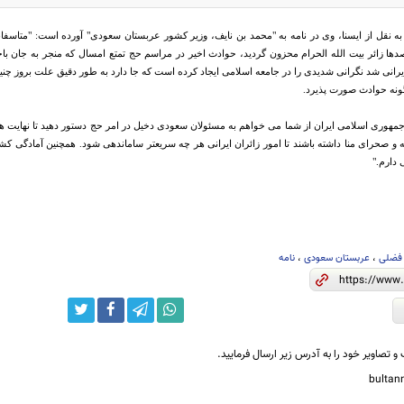
ه نقل از ایسنا، وی در نامه به "محمد بن نایف،‌ وزیر کشور عربستان سعودی" آورده است: "متاسفان
ها زائر بیت الله الحرام محزون گردید، حوادث اخیر در مراسم حج تمتع امسال که منجر به جان باخ
 ایرانی شد نگرانی شدیدی را در جامعه اسلامی ایجاد کرده است که جا دارد به طور دقیق علت بروز
گونه حوادث صورت پذیرد.
جمهوری اسلامی ایران از شما می خواهم به مسئولان سعودی دخیل در امر حج دستور دهید تا نهایت هم
و صحرای منا داشته باشند تا امور زائران ایرانی هر چه سریعتر ساماندهی شود. همچنین آمادگی کش
دارم."
 فضلی
،
عربستان سعودی
،
نامه
و تصاویر خود را به آدرس زیر ارسال فرمایید.
bulta