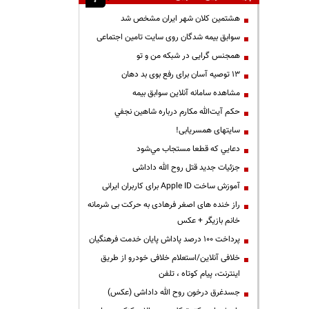
هشتمین کلان شهر ایران مشخص شد
سوابق بیمه شدگان روی سایت تامین اجتماعی
همجنس گرایی در شبکه من و تو
13 توصیه آسان برای رفع بوی بد دهان
مشاهده سامانه آنلاين سوابق بیمه
حكم آيت‌الله مكارم درباره شاهين نجفي
سایتهای همسریابی!
دعايي كه قطعا مستجاب مي‌شود
جزئیات جدید قتل روح الله داداشی
آموزش ساخت Apple ID برای کاربران ایرانی
راز خنده های اصغر فرهادی به حرکت بی شرمانه
خانم بازیگر + عکس
پرداخت ۱۰۰ درصد پاداش پایان خدمت فرهنگیان
خلافی آنلاین/استعلام خلافی خودرو از طریق
اینترنت، پیام کوتاه ، تلفن
جسدغرق درخون روح الله داداشی (عکس)