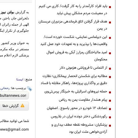
باید افراد کارآمدتر را به کار گرفت/ کاری می کنیم
به گزارش
بولتن نیوز
ب
در معیشت مردم مشکلی پیش نیاید
دلخراش جان باختن صد
هدف قرار گرفتن اتاق‌ فرماندهی مزدوران عربستان
الهی از جمله زائران
در یمن
جلوگیری از تکرار این
این دیپلماسی نمایشی، شکست خورده است/
به عنوان وزیر کشور 
واقعیت‌ها را بپذیرید و به تعهدات خود عمل کنید
مستقر در مکه مکرمه 
امید مالباختگان رمزارز آبکی به فروش اموال
پزشکی لازم اعلام می 
محکومان
از التماس تا فروپاشی هژمونی دلار
مطالبه برای شکستن انحصار پیمانکاری؛ نظارت
منبع:
ایسنا
دقیق بر واگذاری پروژه‌ها، راهکار مقابله با فساد
برچسب ها:
رحمانی
حمله نیروهای اسرائیلی به خبرنگار پرس‌تی‌وی
پیام هشدار مقاومت یمن به ریاض
گزارش خطا
تصادف ۱۲ خودرو در محور یاسوج ـ اصفهان
رکوردشکنی دختر دونده ایران در بلاروس
شما می توانید مطالب 
پزشکیان: مشروطه نقطه عطف بیداری و
nnews@gmail.com
آزادی‌خواهی ملت ایران بود