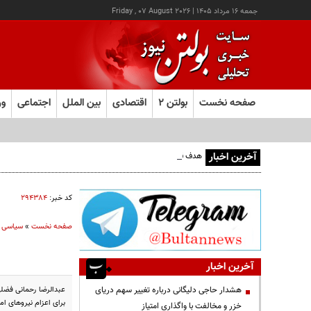
جمعه ۱۶ مرداد ۱۴۰۵
|
Friday , 07 August 2026
صفحه نخست
بولتن ۲
اقتصادی
بین الملل
اجتماعی
ور
آخرین اخبار
هدف قرار گرفتن اتاق‌ فرماندهی مزدوران عربستان در یمن
کد خبر:
۲۹۴۳۸۴
صفحه نخست
»
سیاسی
آخرین اخبار
عبدالرضا رحمانی فضلی
هشدار حاجی دلیگانی درباره تغییر سهم دریای
برای اعزام نیروهای ا
خزر و مخالفت با واگذاری امتیاز