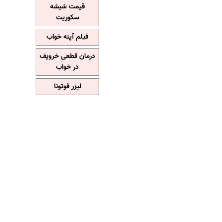
قیمت شیشه
سکوریت
فیلم آپنه خواب
درمان قطعی خروپف
در خواب
لیزر فوتونا