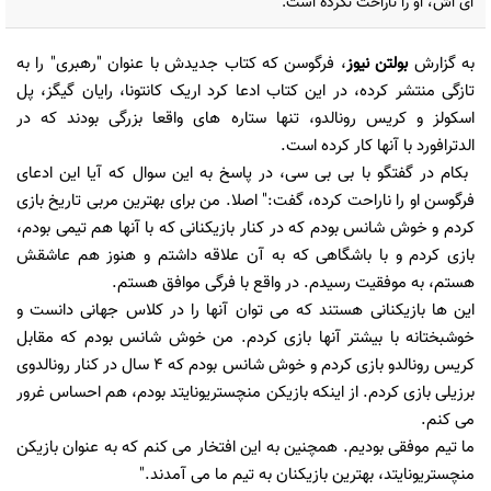
ای اش، او را ناراحت نکرده است.‏
به گزارش
بولتن نیوز
، فرگوسن که کتاب جدیدش با عنوان "رهبری" را به
تازگی منتشر کرده، در این ‏کتاب ادعا کرد اریک کانتونا، رایان گیگز، پل
اسکولز و کریس رونالدو، تنها ستاره های واقعا بزرگی ‏بودند که در
الدترافورد با آنها کار کرده است.
‏ بکام در گفتگو با بی بی سی، در پاسخ به این سوال که آیا این ادعای
فرگوسن او را ناراحت کرده، گفت:" ‏اصلا. من برای بهترین مربی تاریخ بازی
کردم و خوش شانس بودم که در کنار بازیکنانی که با آنها هم ‏تیمی بودم،
بازی کردم و با باشگاهی که به آن علاقه داشتم و هنوز هم عاشقش
هستم، به موفقیت رسیدم.‏ در واقع با فرگی موافق هستم.
این ها بازیکنانی هستند که می توان آنها را در کلاس جهانی دانست و
‏خوشبختانه با بیشتر آنها بازی کردم.‏ من خوش شانس بودم که مقابل
کریس رونالدو بازی کردم و خوش شانس بودم که 4 سال در کنار ‏رونالدوی
برزیلی بازی کردم. از اینکه بازیکن منچستریونایتد بودم، هم احساس غرور
می کنم.
ما تیم ‏موفقی بودیم. همچنین به این افتخار می کنم که به عنوان بازیکن
منچستریونایتد، بهترین بازیکنان به تیم ما ‏می آمدند."‏