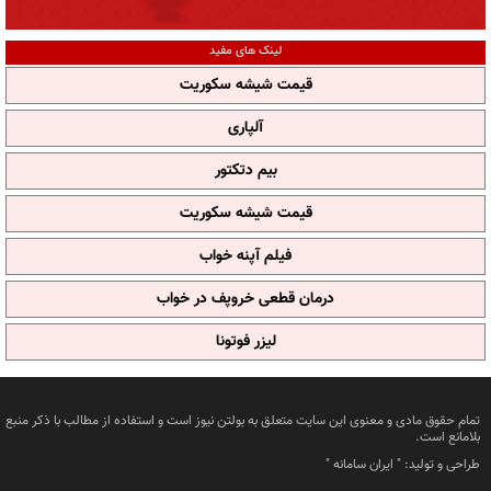
لینک های مفید
قیمت شیشه سکوریت
آلپاری
بیم دتکتور
قیمت شیشه سکوریت
فیلم آپنه خواب
درمان قطعی خروپف در خواب
لیزر فوتونا
تمام حقوق مادی و معنوی این سایت متعلق به بولتن نیوز است و استفاده از مطالب با ذکر منبع
بلامانع است.
طراحی و تولید: "
ایران سامانه
"