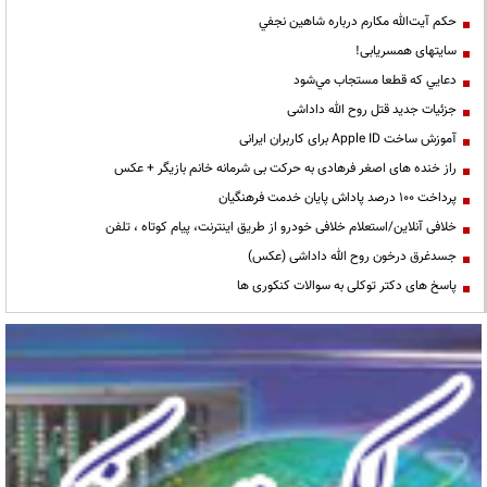
حكم آيت‌الله مكارم درباره شاهين نجفي
سایتهای همسریابی!
دعايي كه قطعا مستجاب مي‌شود
جزئیات جدید قتل روح الله داداشی
آموزش ساخت Apple ID برای کاربران ایرانی
راز خنده های اصغر فرهادی به حرکت بی شرمانه خانم بازیگر + عکس
پرداخت ۱۰۰ درصد پاداش پایان خدمت فرهنگیان
خلافی آنلاین/استعلام خلافی خودرو از طریق اینترنت، پیام کوتاه ، تلفن
جسدغرق درخون روح الله داداشی (عکس)
پاسخ های دکتر توکلی به سوالات کنکوری ها