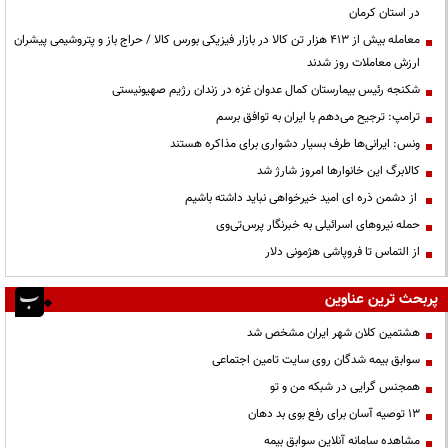
در استان کرمان
معامله بیش از ۴۱۳ هزار تن کالا در بازار فیزیکی بورس کالا / حراج باز و پتروشیمی پیشران
ارزش معاملات روز شدند
شکنجه رئیس بیمارستان کمال عدوان غزه در زندان رژیم صهیونیستی
ترامپ: ترجیح می‌دهم با ایران به توافق برسم
ونس: ایرانی‌ها طرف بسیار دشواری برای مذاکره هستند
کالابرگ این خانوارها امروز شارژ شد
از دشمن ذره ای امید خیرخواهی نباید داشته باشیم
حمله نیروهای اسرائیلی به خبرنگار پرس‌تی‌وی
از التماس تا فروپاشی هژمونی دلار
پربحث ترین عناوین
هشتمین کلان شهر ایران مشخص شد
سوابق بیمه شدگان روی سایت تامین اجتماعی
همجنس گرایی در شبکه من و تو
13 توصیه آسان برای رفع بوی بد دهان
مشاهده سامانه آنلاين سوابق بیمه