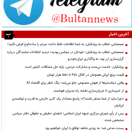
آخرین اخبار
صمصامی خطاب به پزشکیان: به شما اطلاعات غلط دادند؛ مردم را ساده‌لوح فرض نکنید!
صمصامی خطاب به پزشکیان: خودتان در مجلس بودید؛ دیدید انتقادات نمایندگان درباره
گران‌سازی ارز بود، نه واگذاری ایران‌خودرو
پزشکیان: خدمت بی‌منت و مشارکت مردمی، پایه حل مشکلات کشور است
قیمت‌ برنج ایرانی همچنان در کانال ۴۵۰ تا ۵۵۰ هزار تومان
وقتی دیتاسنترها از هوش مصنوعی جلو می‌زنند؛ زنگ خطر برای اقتصاد AI
از خبرسازی تا جریان‌سازی نقشه راه مدیران هوشمند
«چرا نباید از شما متنفر باشند؟»؛ پاسخ معنادار یک کاربر خارجی به قدرت و توانمندی
ایرانیان
پس از رأی شورای مرکزی جبهه ایران اسلامی؛ اعضای حقیقی و حقوقی دفتر سیاسی
مشخص شدند
بسنت مدعی شد: به زودی شاهد توافق با ایران خواهیم بود