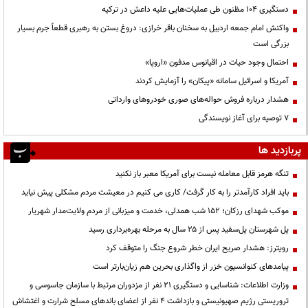
دستگیری ۱۰۴ مظنون طی عملیات‌هایی علیه داعش در ترکیه
واکنش امام جمعه اردبیل به سخنان باقر خرازی: دروغ بستن به رهبری قطعاً جرم بسیار
بزرگی است
احتمال وجود حیات در اقیانوس مدفون «اروپا»
آمریکا و اسرائیل سامانه «پیکان» را آزمایش کردند
هشدار درباره فروش حواله‌های صوری خودروهای وارداتی
۷ توصیه برای آغاز نویسندگی
پربازدید ها
تنگه هرمز قابل معامله نیست برای آمریکا معبر باز نکنید
باید افراد کارآمدتر را به کار گرفت/ کاری می کنیم در معیشت مردم مشکلی پیش نیاید
موکب شهدای رزکان؛ ۱۵۲ شب همدلی، خدمت و میزبانی از مردم ولایت‌مدار شهریار
پل شهرستان پل‌سفید پس از ۲۵ سال به مرحله بهره‌برداری رسید
رویترز: هشدار صریح ایران خطر شروع جنگ را متوقف کرد
پیامدهای کنوانسیون خزر از واگذاری بحرین هم زیان‌بارتر است
وزارت اطلاعات: شناسایی و دستگیری ۲۱ نفر از مزدوران مرتبط با سازمان جاسوسی و
تروریستی رژیم صهیونیستی و بازداشت ۴ نفر از اعضای باندهای مسلح شرارت و اغتشاش