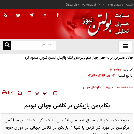
شنبه ۱۷ مرداد ۱۴۰۵
|
Saturday , 08 August 2026
از
و
ته
فولاد غدیر نی‌ریز به جمع چهار تیم برتر سوپرلیگ والیبال استان فارس صعود کرد
ن
نو
کد خبر:
۲۹۴۳۴۷
تاریخ انتشار:
۰۳ مهر ۱۳۹۴ - ۰۲:۴۶
صفحه نخست
»
ورزشی
»
فوتبال جهان
‍‍‍ پ
پ
بکام:من بازیکنی در کلاس جهانی نبودم
دیوید بکام، کاپیتان سابق تیم ملی انگلیس، تاکید کرد که ادعای سرالکس
فرگوسن در مورد کار کردن با ‏تنها 4 بازیکن در کلاس جهانی در دوران حرفه