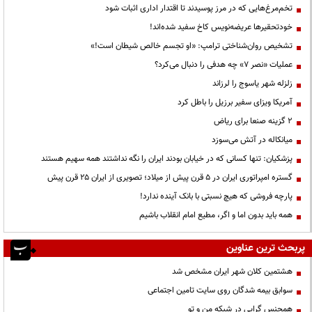
تخم‌مرغ‌هایی که در مرز پوسیدند تا اقتدار اداری اثبات شود
خودتحقیرها عریضه‌نویس کاخ سفید شده‌اند!
تشخیص روان‌شناختی ترامپ: «او تجسم خالص شیطان است!»
عملیات «نصر ۷» چه هدفی را دنبال می‌کرد؟
زلزله شهر یاسوج را لرزاند
آمریکا ویزای سفیر برزیل را باطل کرد
۲ گزینه صنعا برای ریاض
میانکاله در آتش می‌سوزد
پزشکیان: تنها کسانی که در خیابان بودند ایران را نگه نداشتند همه سهیم هستند
گستره امپراتوری ایران در ۵ قرن پیش از میلاد؛ تصویری از ایران ۲۵ قرن پیش
پارچه فروشی که هیچ نسبتی با بانک آینده ندارد!
همه باید بدون اما و اگر، مطیع امام انقلاب باشیم
پربحث ترین عناوین
هشتمین کلان شهر ایران مشخص شد
سوابق بیمه شدگان روی سایت تامین اجتماعی
همجنس گرایی در شبکه من و تو