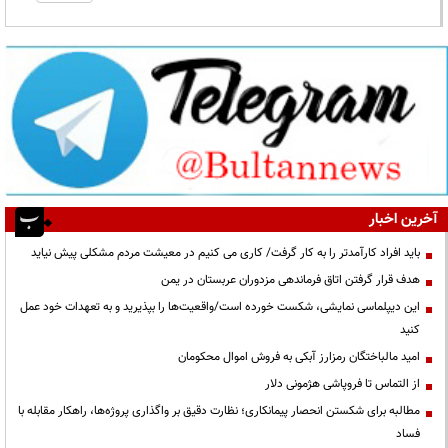
آخرین اخبار
باید افراد کارآمدتر را به کار گرفت/ کاری می کنیم در معیشت مردم مشکلی پیش نیاید
هدف قرار گرفتن اتاق‌ فرماندهی مزدوران عربستان در یمن
این دیپلماسی نمایشی، شکست خورده است/واقعیت‌ها را بپذیرید و به تعهدات خود عمل
کنید
امید مالباختگان رمزارز آبکی به فروش اموال محکومان
از التماس تا فروپاشی هژمونی دلار
مطالبه برای شکستن انحصار پیمانکاری؛ نظارت دقیق بر واگذاری پروژه‌ها، راهکار مقابله با
فساد