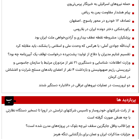
حمله نیروهای اسرائیلی به خبرنگار پرس‌تی‌وی
پیام هشدار مقاومت یمن به ریاض
تصادف ۱۲ خودرو در محور یاسوج ـ اصفهان
رکوردشکنی دختر دونده ایران در بلاروس
پزشکیان: مشروطه نقطه عطف بیداری و آزادی‌خواهی ملت ایران بود
آیت‌الله جوادی آملی: با هرکس که وحدت ملی و اسلامی را بشکند، باید مقابله کرد
تقسیم غنایم مدیران یا دفاع از تولید؛ پشت‌پرده درخواست توقف یک آیین‌نامه چه بود؟
وزارت اطلاعات: شناسایی و دستگیری ۲۱ نفر از مزدوران مرتبط با سازمان جاسوسی و
تروریستی رژیم صهیونیستی و بازداشت ۴ نفر از اعضای باندهای مسلح شرارت و اغتشاش
در استان کرمان
دو تروریست در عملیات نیروهای عراقی در «الانبار» دستگیر شدند
پربازدید ها
از رانت‌ شرکتهای خودروساز و تاسیس شرکتهای تراستی در اروپا تا تسخیر دستگاه نظارتی
با چه هدفی صورت گرفته است
چرا قالب وافل جایگزین سقف تیرچه بلوک در پروژه‌های مدرن شده است؟
جزئیات مذاکرات ایران و عمان برای بازگشایی تنگه هرمز