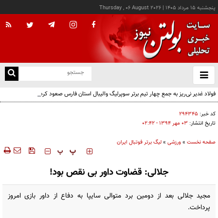
پنجشنبه ۱۵ مرداد ۱۴۰۵
|
Thursday , 06 August 2026
از
و
ته
فولاد غدیر نی‌ریز به جمع چهار تیم برتر سوپرلیگ والیبال استان فارس صعود کرد
ن
نو
کد خبر:
۲۹۴۳۴۵
تاریخ انتشار:
۰۳ مهر ۱۳۹۴ - ۰۲:۴۲
صفحه نخست
»
ورزشی
»
لیگ برتر فوتبال ایران
‍‍‍ پ
پ
جلالی: قضاوت داور بی نقص بود!
مجید جلالی بعد از دومین برد متوالی سایپا به دفاع از داور بازی امروز
پرداخت.