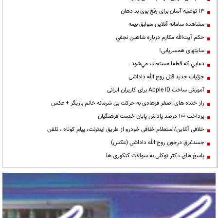
13 توصیه آسان برای رفع بوی بد دهان
مشاهده سامانه آنلاين سوابق بیمه
حكم آيت‌الله مكارم درباره شاهين نجفي
سایتهای همسریابی!
دعايي كه قطعا مستجاب مي‌شود
جزئیات جدید قتل روح الله داداشی
آموزش ساخت Apple ID برای کاربران ایرانی
راز خنده های اصغر فرهادی به حرکت بی شرمانه خانم بازیگر + عکس
پرداخت ۱۰۰ درصد پاداش پایان خدمت فرهنگیان
خلافی آنلاین/استعلام خلافی خودرو از طریق اینترنت، پیام کوتاه ، تلفن
جسدغرق درخون روح الله داداشی (عکس)
پاسخ های دکتر توکلی به سوالات کنکوری ها