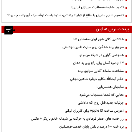
تکذیب شایعه «معافیت سربازان فراری»
تقسیم غنایم مدیران یا دفاع از تولید؛ پشت‌پرده درخواست توقف یک آیین‌نامه چه بود؟
پربحث ترین عناوین
هشتمین کلان شهر ایران مشخص شد
سوابق بیمه شدگان روی سایت تامین اجتماعی
همجنس گرایی در شبکه من و تو
13 توصیه آسان برای رفع بوی بد دهان
مشاهده سامانه آنلاين سوابق بیمه
حكم آيت‌الله مكارم درباره شاهين نجفي
سایتهای همسریابی!
دعايي كه قطعا مستجاب مي‌شود
جزئیات جدید قتل روح الله داداشی
آموزش ساخت Apple ID برای کاربران ایرانی
راز خنده های اصغر فرهادی به حرکت بی شرمانه خانم بازیگر + عکس
پرداخت ۱۰۰ درصد پاداش پایان خدمت فرهنگیان