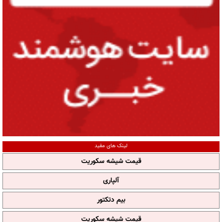
لینک های مفید
قیمت شیشه سکوریت
آلپاری
بیم دتکتور
قیمت شیشه سکوریت