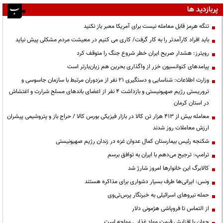
پربازدید ها
تنگه هرمز قابل معامله نیست برای آمریکا معبر باز نکنید
باید افراد کارآمدتر را به کار گرفت/ کاری می کنیم در معیشت مردم مشکلی پیش نیاید
رویترز: هشدار صریح ایران خطر شروع جنگ را متوقف کرد
پیامدهای کنوانسیون خزر از واگذاری بحرین هم زیان‌بارتر است
وزارت اطلاعات: شناسایی و دستگیری ۲۱ نفر از مزدوران مرتبط با سازمان جاسوسی و
تروریستی رژیم صهیونیستی و بازداشت ۴ نفر از اعضای باندهای مسلح شرارت و اغتشاش
در استان کرمان
معامله بیش از ۴۱۳ هزار تن کالا در بازار فیزیکی بورس کالا / حراج باز و پتروشیمی پیشران
ارزش معاملات روز شدند
شکنجه رئیس بیمارستان کمال عدوان غزه در زندان رژیم صهیونیستی
ترامپ: ترجیح می‌دهم با ایران به توافق برسم
کالابرگ این خانوارها امروز شارژ شد
ونس: ایرانی‌ها طرف بسیار دشواری برای مذاکره هستند
حمله نیروهای اسرائیلی به خبرنگار پرس‌تی‌وی
از التماس تا فروپاشی هژمونی دلار
جهان با افزایش قیمت مواد غذایی مواجه است