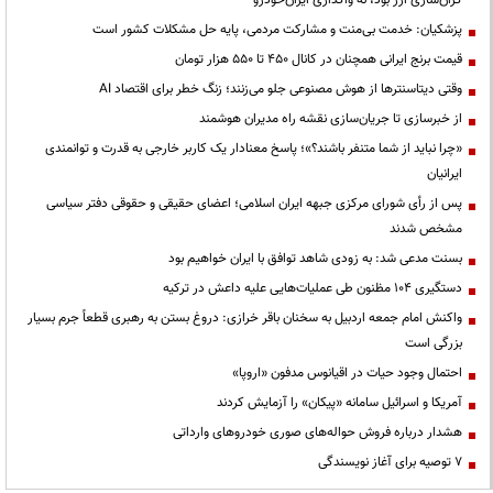
پزشکیان: خدمت بی‌منت و مشارکت مردمی، پایه حل مشکلات کشور است
قیمت‌ برنج ایرانی همچنان در کانال ۴۵۰ تا ۵۵۰ هزار تومان
وقتی دیتاسنترها از هوش مصنوعی جلو می‌زنند؛ زنگ خطر برای اقتصاد AI
از خبرسازی تا جریان‌سازی نقشه راه مدیران هوشمند
«چرا نباید از شما متنفر باشند؟»؛ پاسخ معنادار یک کاربر خارجی به قدرت و توانمندی
ایرانیان
پس از رأی شورای مرکزی جبهه ایران اسلامی؛ اعضای حقیقی و حقوقی دفتر سیاسی
مشخص شدند
بسنت مدعی شد: به زودی شاهد توافق با ایران خواهیم بود
دستگیری ۱۰۴ مظنون طی عملیات‌هایی علیه داعش در ترکیه
واکنش امام جمعه اردبیل به سخنان باقر خرازی: دروغ بستن به رهبری قطعاً جرم بسیار
بزرگی است
احتمال وجود حیات در اقیانوس مدفون «اروپا»
آمریکا و اسرائیل سامانه «پیکان» را آزمایش کردند
هشدار درباره فروش حواله‌های صوری خودروهای وارداتی
۷ توصیه برای آغاز نویسندگی