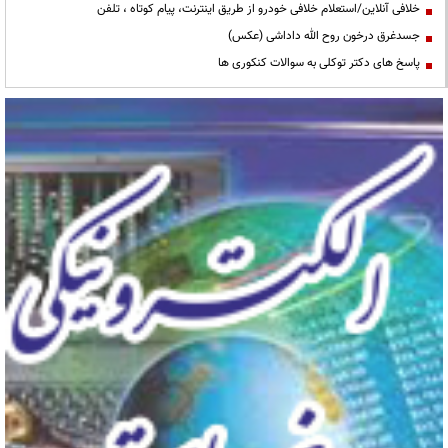
خلافی آنلاین/استعلام خلافی خودرو از طریق اینترنت، پیام کوتاه ، تلفن
جسدغرق درخون روح الله داداشی (عکس)
پاسخ های دکتر توکلی به سوالات کنکوری ها