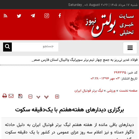
شنبه ۱۷ مرداد ۱۴۰۵
|
Saturday , 08 August 2026
از
و
ته
فولاد غدیر نی‌ریز به جمع چهار تیم برتر سوپرلیگ والیبال استان فارس صعود کرد
ن
نو
کد خبر:
۲۹۴۳۳۵
تاریخ انتشار:
۰۳ مهر ۱۳۹۴ - ۰۲:۲۸
صفحه نخست
»
ورزشی
»
لیگ برتر فوتبال ایران
‍‍‍ پ
پ
برگزاری دیدارهای هفته‌هفتم با یک‌دقیقه سکوت
دیدارهای باقی مانده از هفته هفتم لیگ برتر فوتبال ایران به دلیل حادثه
ناگوار «منا» و نیز اعلام سه روز عزای عمومی در کشور با یک دقیقه سکوت