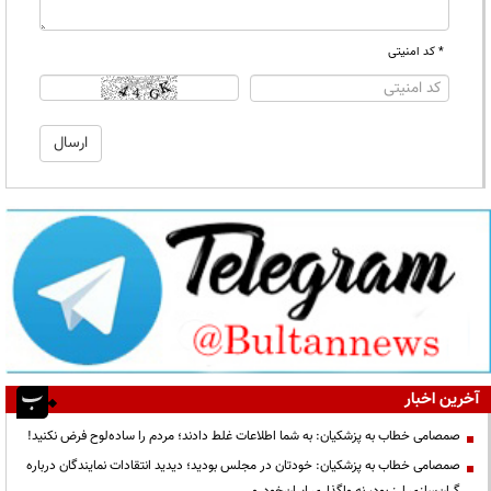
* کد امنیتی
آخرین اخبار
صمصامی خطاب به پزشکیان: به شما اطلاعات غلط دادند؛ مردم را ساده‌لوح فرض نکنید!
صمصامی خطاب به پزشکیان: خودتان در مجلس بودید؛ دیدید انتقادات نمایندگان درباره
گران‌سازی ارز بود، نه واگذاری ایران‌خودرو