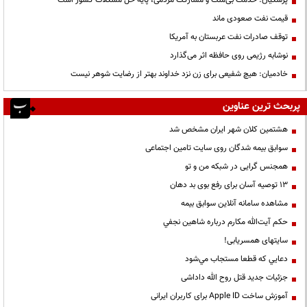
قیمت نفت صعودی ماند
توقف صادرات نفت عربستان به آمریکا
نوشابه رژیمی روی حافظه اثر می‌گذارد
خادمیان: هیچ شفیعی برای زن نزد خداوند بهتر از رضایت شوهر نیست
پربحث ترین عناوین
هشتمین کلان شهر ایران مشخص شد
سوابق بیمه شدگان روی سایت تامین اجتماعی
همجنس گرایی در شبکه من و تو
13 توصیه آسان برای رفع بوی بد دهان
مشاهده سامانه آنلاين سوابق بیمه
حكم آيت‌الله مكارم درباره شاهين نجفي
سایتهای همسریابی!
دعايي كه قطعا مستجاب مي‌شود
جزئیات جدید قتل روح الله داداشی
آموزش ساخت Apple ID برای کاربران ایرانی