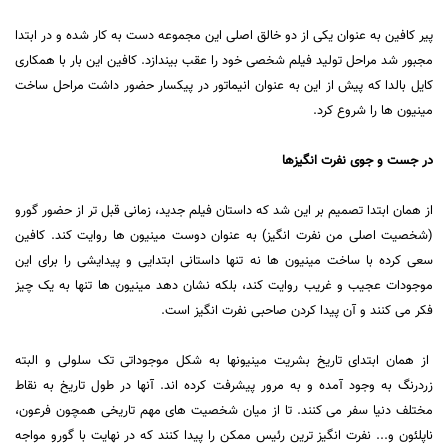
پیر کافین به عنوان یکی از دو خالق اصلی این مجموعه دست به کار شده و در ابتدا
مجبور شد مراحل تولید فیلم شخصی خود را عقب بیندازد. کافین این بار با همکاری
کایل بالدا که پیش از این به عنوان انیماتور در پیکسار حضور داشت مراحل ساخت
مینیون ها را شروع کرد.
در جست و جوی نفرت انگیزها
از همان ابتدا تصمیم بر این شد که داستان فیلم جدید، زمانی قبل تر از حضور گورو
(شخصیت اصلی من نفرت انگیز) به عنوان دوست مینیون ها روایت کند. کافین
سعی کرده با ساخت مینیون ها نه تنها داستانی ابتدایی و پیدایشی را برای این
موجودات عجیب و غریب روایت کند، بلکه نشان دهد مینیون ها تنها به یک چیز
فکر می کنند و آن پیدا کردن صاحبی نفرت انگیز است.
از همان ابتدای تاریخ بشریت مینیونها به شکل موجوداتی تک سلولی و البته
زردرنگ به وجود آمده و به مرور پیشرفت کرده اند. آنها در طول تاریخ به نقاط
مختلف دنیا سفر می کنند. تا از میان شخصیت های مهم تاریخی همچون فرعون،
ناپلئون و... نفرت انگیز ترین رئیس ممکن را پیدا کنند که در نهایت با گورو مواجه