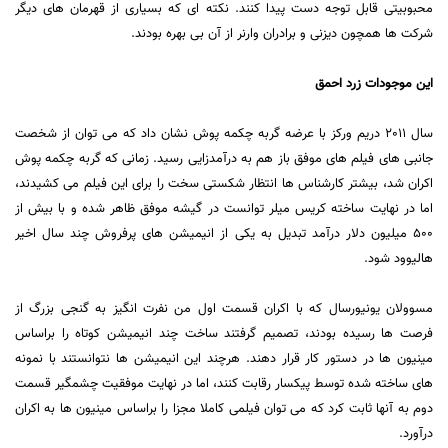
محبوبیتی قابل توجه دست پیدا کنند. نکته ای که بسیاری از قهرمان های دیگر
شرکت ها همچون دیزنی و برادران وارنر از آن بی بهره بودند.
این موجودات زرد احمق
سال 2011 دریم ورکز با عرضه گربه چکمه پوش نشان داد که می توان از شخصت
جانبی های فیلم های موفق باز هم به درآمدزایی رسید. زمانی که گربه چکمه پوش
اکران شد، بیشتر کارشناس ها انتظار شکستی سخت را برای این فیلم می کشیدند،
اما در نهایت ساخته کریس میلر توانست در گیشه موفق ظاهر شده و با بیش از
500 میلیون دلار درآمد تبدیل به یکی از انیمیشن های پرفروش چند سال اخیر
هالیوود شود.
مسوولان یونیورسال که با اکران قسمت اول من نفرت انگیز به گنجی بزرگ از
فرصت ها رسیده بودند، تصمیم گرفتند ساخت چند انیمیشن کوتاه را براساس
مینیون ها در دستور کار قرار دهند. هرچند این انیمیشن ها نتوانستند با نمونه
های ساخته شده توسط پیکسار رقابت کنند، اما در نهایت موفقیت چشمگیر قسمت
دوم به آنها ثابت کرد که می توان فیلمی کاملا مجزا را براساس مینیون ها به اکران
درآورد.