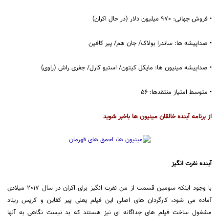
• فروش جهانی: 970 میلیون دلار (در حال اکران)
• صداپیشه ها: ساندرا بولاک/ جان هم/ پیر کافین
• صداپیشه مینیون ها: مایکل کیتون/ استیو کارل/ جفری راش (راوی)
• متوسط امتیاز منتقدها: 56
از برنامه آینده خالقان مینیون ها باخبر شوید
آینده نفرت انگیز
با وجود اینکه سومین قسمت از من نفرت انگیز برای اکران در سال 2017 میلادی
آماده می شود، کارگردان های اصلی این فیلم یعنی پیر کفاین و کریس ریناد
مشغول ساخت فیلم های جداگانه ای نیز هستند که بد نیست نگاهی به آنها