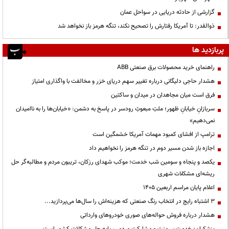
گزارشی از حادثه دریایی در سواحل عمان
ذوالقدر: تا آمریکا رفتارش را تصحیح نکند، تنگه هرمز باز نخواهد شد
پربازدید ها
راهنمای خرید محصولات برق صنعتی ABB
هشدار حاجی دلیگانی درباره تغییر سهم دریای خزر و مخالفت با واگذاری امتیاز
فرق است میان مجاهدان در میدان و ساکتین
سربازانِ خیابانِ ظهور؛ ملتِ مبعوثِ رودسر در پاسخ به دشمن: «خیابان‌ها را به ناامیدان
نمی‌دهیم»
ترامپ از افشای کمبود مهمات آمریکا خشمگین است
اجازه باز شدن مسیر دوم در تنگه هرمز را نخواهیم داد
یکصد و پنجاه و سومین شب خدمت؛ موکب شهدای رزکان، تریبون مردم و مطالبه‌گر حل
ریشه‌ای مشکلات شهری
اعلام پایان مراسم اربعین ۱۴۰۵
3 اشتباه رایج در انتخاب رنگ صنعتی که هزینه‌اش را سال‌ها می‌پردازید...
هشدار درباره فروش حواله‌های صوری خودروهای وارداتی
پزشکیان: خدمت بی‌منت و مشارکت مردمی، پایه حل مشکلات کشور است