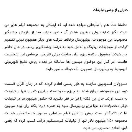
دنیایی از جنس تبلیغات
مطمئنا شما هم با تبلیغاتی مواجه شده اید که ارتباطی به مجموعه فیلم های من
نفرت انگیز ندارند، ولی مینیون ها در آن حضور دارند. بعد از افزایش چشمگیر
محبوبیت این موجودات، یونیورسال برخلاف شرکت های دیگر همچون دیزنی تصمیم
گرفت، از موجودات زردرنگ و احمق خود به درآمد چشمگیری برسد. در حال حاضر
این شرکت مشغول برنامه ریزی برای ساخت پارکی تفریحی براساس این شخصیت
هاست. در کنار این موضوع مینیون ها سالیانه در تعداد زیادی تبلیغ تلویزیونی
غیرمرتبط به یونیورسال همچون مک دونالد حضور دارند.
مسوولان استودیوی سازنده به طور رسمی اعلام کردند که در زمان اکران قسمت
دوم این مجموعه، موفق شده اند چیزی حدود 500 میلیون دلار را تنها از تبلیغات
به دست آورند. حال این نکته را نیز در نظر بگیرید که حضور مینیون ها در تبلیغات
دیگر محصولات نه تنها برای یونیورسال سود به همراه دارد، بلکه برای برند مینیون
ها نیز تاثیرگذار است. پیش از اکران فیلم سینمایی مینیون ها مشخص شد که
مجموعه 250 میلیون دلار تنها از تبلیغات غیرمستقیم درآمد کسب کرده که رقمی
فوق العاده محسوب می شود.