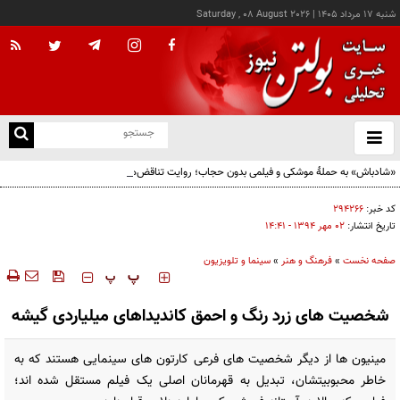
شنبه ۱۷ مرداد ۱۴۰۵
|
Saturday , 08 August 2026
از
و
ته
«شادباش» به حملۀ موشکی و فیلمی بدون حجاب؛ روایت تناقض‌های محسن قرایی
ن
نو
کد خبر:
۲۹۴۲۶۶
تاریخ انتشار:
۰۲ مهر ۱۳۹۴ - ۱۴:۴۱
صفحه نخست
»
فرهنگ و هنر
»
سینما و تلویزیون
‍‍‍ پ
پ
شخصیت های زرد رنگ و احمق کاندیداهای میلیاردی گیشه
مینیون ها از دیگر شخصیت های فرعی کارتون های سینمایی هستند که به
خاطر محبوبیتشان، تبدیل به قهرمانان اصلی یک فیلم مستقل شده اند؛