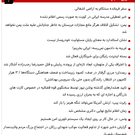
سفر فرمانده سنتکام به اراضی اشغالی
خبر تعطیلی مدرسه ایرانی در کویت به صورت رسمی اعلام نشده
یمن: تشکیل ائتلاف هرگز مانع مجازات عربستان به خاطر جنایاتش علیه ملت یمن نخواهد
شد
نشان استاندارد به معنای پایان مسئولیت خودروساز نیست
غریبه به دادمون نمی‌رسه؛ ایرانی بخریم!
بسته اینترنت رایگان برای خبرنگاران فعال شد
با اعتراف یکی از متهمان، ابعاد تازه‌ای از پرونده ربایش و قتل حمیدرضا رجب‌زاده آشکار شد
ریمـدان؛ مرزی گرفتار در صف، کمبود زیرساخت و ضعف هماهنگی دستگاه‌ها / ۳ هزار
کامیون در انتظار، رانندگان بدون حتی یک سرویس بهداشتی!
تایید هشدارهای گذشته بولتن نیوز توسط سخنگوی قوه قضائیه در خصوص کارت های
بارزگانی و اجاره ای که به بحران ارزی رسیده اند
رابرت پیپ: ارتش آمریکا نمی‌تواند تنگه هرمز را باز کند
زمان اعلام نتایج نهایی دکتری مشخص شد
ونس: در حال کار بر روی ایجاد یک سیستم ناوبری امن هستیم
گزارش «خبر شهر» از تداوم فعالیت موکب شهدای رزکان در اجتماع بزرگ مردم ولایت‌مدار
شهرستان شهریار