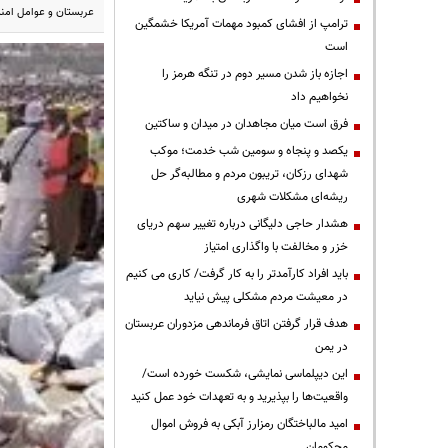
عربستان و عوامل امنی
ترامپ از افشای کمبود مهمات آمریکا خشمگین
است
اجازه باز شدن مسیر دوم در تنگه هرمز را
نخواهیم داد
فرق است میان مجاهدان در میدان و ساکتین
یکصد و پنجاه و سومین شب خدمت؛ موکب
شهدای رزکان، تریبون مردم و مطالبه‌گر حل
ریشه‌ای مشکلات شهری
هشدار حاجی دلیگانی درباره تغییر سهم دریای
خزر و مخالفت با واگذاری امتیاز
باید افراد کارآمدتر را به کار گرفت/ کاری می کنیم
در معیشت مردم مشکلی پیش نیاید
هدف قرار گرفتن اتاق‌ فرماندهی مزدوران عربستان
در یمن
این دیپلماسی نمایشی، شکست خورده است/
واقعیت‌ها را بپذیرید و به تعهدات خود عمل کنید
امید مالباختگان رمزارز آبکی به فروش اموال
محکومان