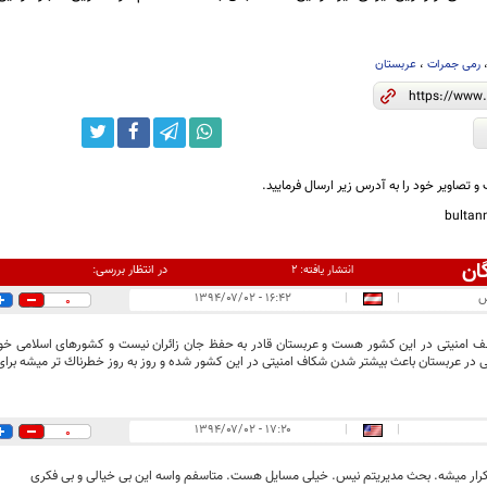
رمی جمرات
،
عربستان
و تصاویر خود را به آدرس زیر ارسال فرمایید.
bulta
ان
در انتظار بررسی:
انتشار یافته:
۲
س
|
|
۱۶:۴۲ - ۱۳۹۴/۰۷/۰۲
0
 امنيتى در اين كشور هست و عربستان قادر به حفظ جان زائران نيست و كشورهاى اسلامى خود
 در عربستان باعث بيشتر شدن شكاف امنيتى در اين كشور شده و روز به روز خطرناك تر ميشه براى
۱۷:۲۰ - ۱۳۹۴/۰۷/۰۲
|
|
0
رار میشه. بحث مدیریتم نیس. خیلی مسایل هست. متاسفم واسه این بی خیالی و بی فکری