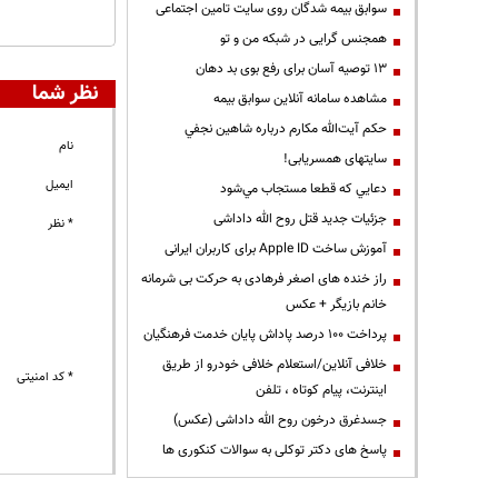
سوابق بیمه شدگان روی سایت تامین اجتماعی
همجنس گرایی در شبکه من و تو
13 توصیه آسان برای رفع بوی بد دهان
نظر شما
مشاهده سامانه آنلاين سوابق بیمه
حكم آيت‌الله مكارم درباره شاهين نجفي
نام
سایتهای همسریابی!
ایمیل
دعايي كه قطعا مستجاب مي‌شود
جزئیات جدید قتل روح الله داداشی
* نظر
آموزش ساخت Apple ID برای کاربران ایرانی
راز خنده های اصغر فرهادی به حرکت بی شرمانه
خانم بازیگر + عکس
پرداخت ۱۰۰ درصد پاداش پایان خدمت فرهنگیان
خلافی آنلاین/استعلام خلافی خودرو از طریق
* کد امنیتی
اینترنت، پیام کوتاه ، تلفن
جسدغرق درخون روح الله داداشی (عکس)
پاسخ های دکتر توکلی به سوالات کنکوری ها