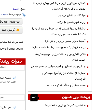
گستره امپراتوری ایران در ۵ قرن پیش از میلاد؛
تصویری از ایران ۲۵ قرن پیش
منبع:
ایسنا
برچسب ها:
فاجعه‌
،
میانکاله در آتش می‌سوزد
زلزله شهر یاسوج را لرزاند
پزشکیان: تنها کسانی که در خیابان بودند ایران را
گزارش خطا
نگه نداشتند همه سهیم هستند
آمریکا ویزای سفیر برزیل را باطل کرد
شما می توانید مطالب 
پارچه فروشی که هیچ نسبتی با بانک آینده ندارد!
nnews@gmail.com
نقض آتش‌بس و حملات رژیم صهیونیستی به
جنوب لبنان
نظرات بینندگ
جدال بهرام افشاری و امین حیایی در صدر جدول
ناشنا
حمایت از هشت هزار نوآموز سیستان و
نشانه ضعف
بلوچستانی
تغييرات سياسى
وحدت مکرّراً و مؤکّداً تذکر داده شد
پربحث ترین عناوین
امیر
هشتمین کلان شهر ایران مشخص شد
هر سال تک