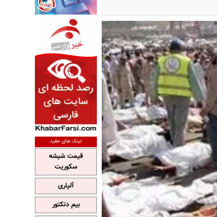
لینک های مفید
قیمت شیشه
سکوریت
آلپاری
بیم دتکتور