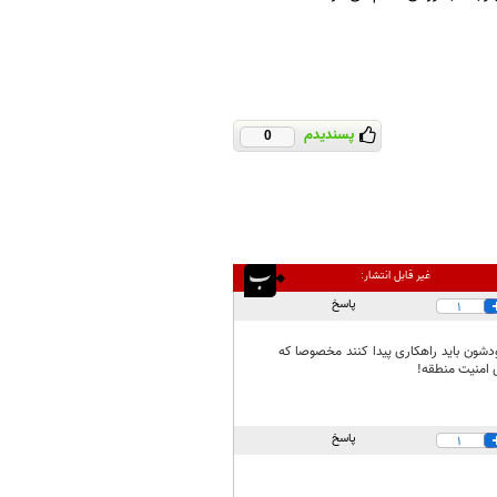
پسندیدم
0
غیر قابل انتشار:
پاسخ
1
شون بايد راهكارى پيدا كنند مخصوصا كه
 امنيت منطقه!
پاسخ
1