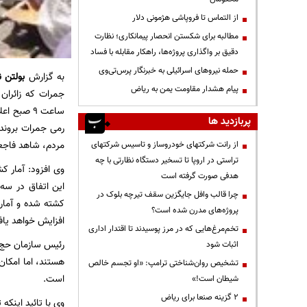
از التماس تا فروپاشی هژمونی دلار
مطالبه برای شکستن انحصار پیمانکاری؛ نظارت
دقیق بر واگذاری پروژه‌ها، راهکار مقابله با فساد
حمله نیروهای اسرائیلی به خبرنگار پرس‌تی‌وی
به گزارش
بولتن ن
پیام هشدار مقاومت یمن به ریاض
جمرات که زائران
ساعت 9 صبح
پربازدید ها
رمی جمرات بروند،
مردم، شاهد فاجعه‌
از رانت‌ شرکتهای خودروساز و تاسیس شرکتهای
تراستی در اروپا تا تسخیر دستگاه نظارتی با چه
وی افزود: آمار ک
هدفی صورت گرفته است
چرا قالب وافل جایگزین سقف تیرچه بلوک در
پروژه‌های مدرن شده است؟
افزایش خواهد یاف
تخم‌مرغ‌هایی که در مرز پوسیدند تا اقتدار اداری
رئیس سازمان حج و
اثبات شود
هستند، اما امکان
تشخیص روان‌شناختی ترامپ: «او تجسم خالص
است.
شیطان است!»
۲ گزینه صنعا برای ریاض
وی با تائید اینکه 