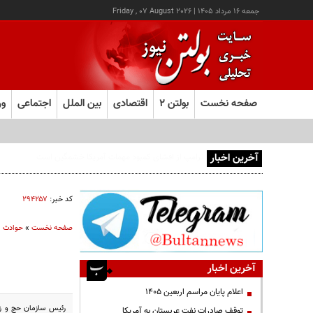
جمعه ۱۶ مرداد ۱۴۰۵
|
Friday , 07 August 2026
صفحه نخست
بولتن ۲
اقتصادی
بین الملل
اجتماعی
ور
آخرین اخبار
اجازه باز شدن مسیر دوم در تنگه هرمز را نخواهیم داد
کد خبر:
۲۹۴۲۵۷
صفحه نخست
»
حوادث
آخرین اخبار
اعلام پایان مراسم اربعین ۱۴۰۵
رئیس سازمان حج و زی
توقف صادرات نفت عربستان به آمریکا