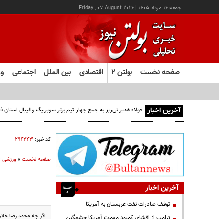
جمعه ۱۶ مرداد ۱۴۰۵
|
Friday , 07 August 2026
صفحه نخست
بولتن ۲
اقتصادی
بین الملل
اجتماعی
ور
آخرین اخبار
فولاد غدیر نی‌ریز به جمع چهار تیم برتر سوپرلیگ والیبال استان
کد خبر:
۲۹۴۲۴۳
صفحه نخست
»
ورزشی
»
آخرین اخبار
توقف صادرات نفت عربستان به آمریکا
اگر چه محمد رضا خانزا
ترامپ از افشای کمبود مهمات آمریکا خشمگین