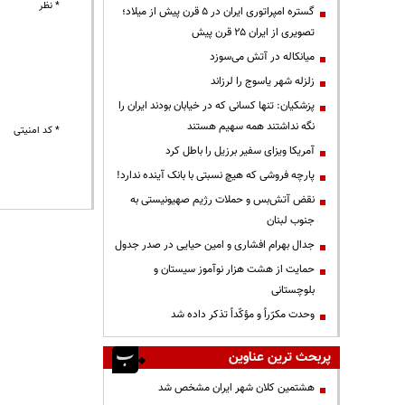
* نظر
گستره امپراتوری ایران در ۵ قرن پیش از میلاد؛
تصویری از ایران ۲۵ قرن پیش
میانکاله در آتش می‌سوزد
زلزله شهر یاسوج را لرزاند
پزشکیان: تنها کسانی که در خیابان بودند ایران را
نگه نداشتند همه سهیم هستند
* کد امنیتی
آمریکا ویزای سفیر برزیل را باطل کرد
پارچه فروشی که هیچ نسبتی با بانک آینده ندارد!
نقض آتش‌بس و حملات رژیم صهیونیستی به
جنوب لبنان
جدال بهرام افشاری و امین حیایی در صدر جدول
حمایت از هشت هزار نوآموز سیستان و
بلوچستانی
وحدت مکرّراً و مؤکّداً تذکر داده شد
پربحث ترین عناوین
هشتمین کلان شهر ایران مشخص شد