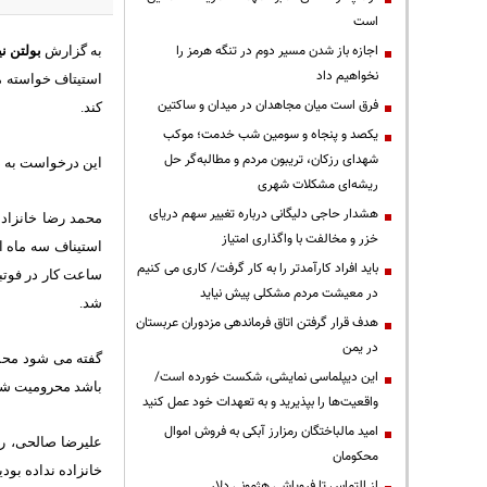
است
اجازه باز شدن مسیر دوم در تنگه هرمز را
به گزارش
بولتن نی
نخواهیم داد
استیتاف خواسته مد
فرق است میان مجاهدان در میدان و ساکتین
کند.
یکصد و پنجاه و سومین شب خدمت؛ موکب
شهدای رزکان، تریبون مردم و مطالبه‌گر حل
این درخواست به د
ریشه‌ای مشکلات شهری
هشدار حاجی دلیگانی درباره تغییر سهم دریای
خزر و مخالفت با واگذاری امتیاز
باید افراد کارآمدتر را به کار گرفت/ کاری می کنیم
ساعت کار در فوتبا
در معیشت مردم مشکلی پیش نیاید
شد.
هدف قرار گرفتن اتاق‌ فرماندهی مزدوران عربستان
در یمن
گفته می شود محمد
این دیپلماسی نمایشی، شکست خورده است/
باشد محرومیت شش 
واقعیت‌ها را بپذیرید و به تعهدات خود عمل کنید
امید مالباختگان رمزارز آبکی به فروش اموال
علیرضا صالحی، رئ
محکومان
خانزاده نداده بو
از التماس تا فروپاشی هژمونی دلار