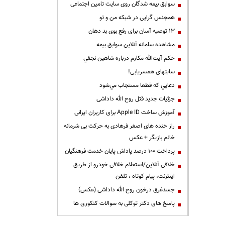
سوابق بیمه شدگان روی سایت تامین اجتماعی
همجنس گرایی در شبکه من و تو
13 توصیه آسان برای رفع بوی بد دهان
مشاهده سامانه آنلاين سوابق بیمه
حكم آيت‌الله مكارم درباره شاهين نجفي
سایتهای همسریابی!
دعايي كه قطعا مستجاب مي‌شود
جزئیات جدید قتل روح الله داداشی
آموزش ساخت Apple ID برای کاربران ایرانی
راز خنده های اصغر فرهادی به حرکت بی شرمانه
خانم بازیگر + عکس
پرداخت ۱۰۰ درصد پاداش پایان خدمت فرهنگیان
خلافی آنلاین/استعلام خلافی خودرو از طریق
اینترنت، پیام کوتاه ، تلفن
جسدغرق درخون روح الله داداشی (عکس)
پاسخ های دکتر توکلی به سوالات کنکوری ها