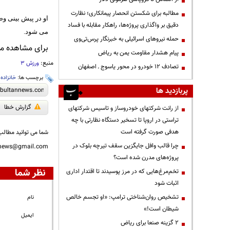
مطالبه برای شکستن انحصار پیمانکاری؛ نظارت
او در پیش بینی وض
دقیق بر واگذاری پروژه‌ها، راهکار مقابله با فساد
می شود.
حمله نیروهای اسرائیلی به خبرنگار پرس‌تی‌وی
برای مشاهده مطا
پیام هشدار مقاومت یمن به ریاض
منبع:
ورزش 3
تصادف ۱۲ خودرو در محور یاسوج ـ اصفهان
برچسب ها:
خانزاده
،
پربازدید ها
گزارش خطا
از رانت‌ شرکتهای خودروساز و تاسیس شرکتهای
تراستی در اروپا تا تسخیر دستگاه نظارتی با چه
هدفی صورت گرفته است
شما می توانید مطالب 
چرا قالب وافل جایگزین سقف تیرچه بلوک در
nnews@gmail.com
پروژه‌های مدرن شده است؟
نظر شما
تخم‌مرغ‌هایی که در مرز پوسیدند تا اقتدار اداری
اثبات شود
تشخیص روان‌شناختی ترامپ: «او تجسم خالص
نام
شیطان است!»
ایمیل
۲ گزینه صنعا برای ریاض