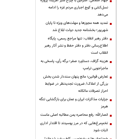
جهاد اسلامی: اسرائیل با چراغ سبز آمریکا، پروژه
نسل‌کشی و کوچ اجباری مردم غزه را ادامه
می‌دهد
تمدید همه مجوزها و مهلت‌های ویژه تا پایان
شهریور؛ بخشنامه جدید دولت ابلاغ شد
دفتر رهبر انقلاب: تنها مراجع رسمی، پایگاه
اطلاع‌رسانی دفتر و دفتر حفظ و نشر آثار رهبر
انقلاب است
هزینه گزاف، دستاورد صفر؛ برگه رأی، پاسخی به
ماجراجویی ترامپ
تعارض قوانین؛ مانع پنهان سنددار شدن بخش
بزرگی از املاک/ ضرورت تجدیدنظر در ضوابط
احراز تصرفات مالکانه
جزئیات مذاکرات ایران و عمان برای بازگشایی تنگه
هرمز
انصارالله: رفع محاصره یمن مطالبه اصلی ماست
تخم‌مرغ‌هایی که در مرز پوسیدند تا اقتدار اداری
اثبات شود
خودتحقیرها عریضه‌نویس کاخ سفید شده‌اند!