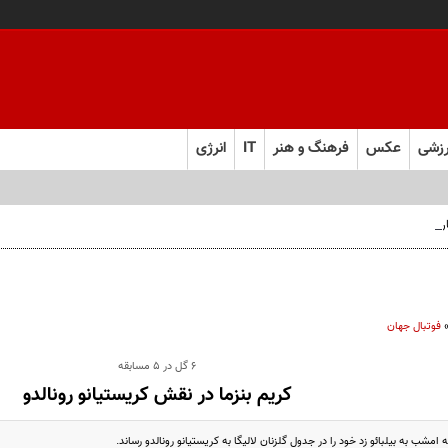
زشی
عکس
فرهنگ و هنر
IT
انرژی
 فارس صعود کرد
فوتبال جهان
6 گل در 5 مسابقه
کریم بنزما در نقش کریستیانو رونالدو
ه امشب به بیلبائو زد خود را در جدول گلزنان لالیگا به کریستیانو رونالدو رساند.