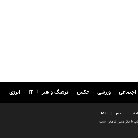
اجتماعی
|
ورزشی
|
عکس
|
فرهنگ و هنر
|
IT
|
انرژی
|
|
امه
آب و هوا
RSS
 با ذکر منبع بلامانع است.