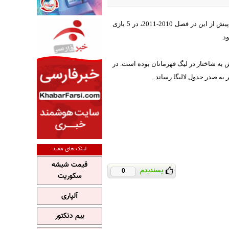
؛ این دومین شروع موفق بنزما از زمانی است که به رئال مادرید پیوسته است. او پیش از این در فصل 2010-2011، در 5 بازی
به زدن 6 گل شده است. 5 گل او در لالیگا و یک گلش به شاختار در لیگ قهرمانان بوده است. در
ر به صدر جدول لالیگا رساند.
لینک های مفید
قیمت شیشه
پسندیدم
0
سکوریت
آلپاری
بیم دتکتور