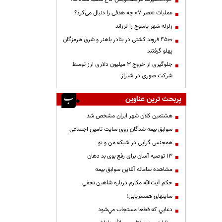
عملیات «نصر ۷» چه هدفی را دنبال می‌کرد؟
زلزله شهر یاسوج را لرزاند
۴۵۰۰ فروند کشتی در بنادر باهنر و شرق هرمزگان
پهلو گرفتند
جلوگیری از خروج ۳ میلیون دلاری ارز توسط
شرکت صوری در شیراز
پربحث ترین عناوین
هشتمین کلان شهر ایران مشخص شد
سوابق بیمه شدگان روی سایت تامین اجتماعی
همجنس گرایی در شبکه من و تو
13 توصیه آسان برای رفع بوی بد دهان
مشاهده سامانه آنلاين سوابق بیمه
حكم آيت‌الله مكارم درباره شاهين نجفي
سایتهای همسریابی!
دعايي كه قطعا مستجاب مي‌شود