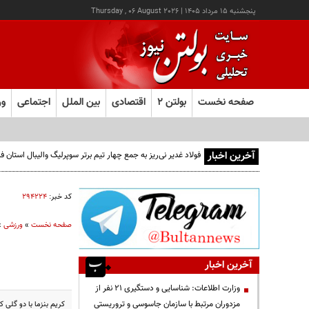
پنجشنبه ۱۵ مرداد ۱۴۰۵
|
Thursday , 06 August 2026
صفحه نخست
بولتن ۲
اقتصادی
بین الملل
اجتماعی
ور
آخرین اخبار
فولاد غدیر نی‌ریز به جمع چهار تیم برتر سوپرلیگ والیبال استان
کد خبر:
۲۹۴۲۲۴
صفحه نخست
»
ورزشی
»
آخرین اخبار
وزارت اطلاعات: شناسایی و دستگیری ۲۱ نفر از
مزدوران مرتبط با سازمان جاسوسی و تروریستی
کریم بنزما با دو گلی ک