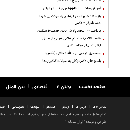
جزئیات جدید قتل روح الله داداشی
آموزش ساخت Apple ID برای کاربران ایرانی
راز خنده های اصغر فرهادی به حرکت بی شرمانه
خانم بازیگر + عکس
پرداخت ۱۰۰ درصد پاداش پایان خدمت فرهنگیان
خلافی آنلاین/استعلام خلافی خودرو از طریق
اینترنت، پیام کوتاه ، تلفن
جسدغرق درخون روح الله داداشی (عکس)
پاسخ های دکتر توکلی به سوالات کنکوری ها
صفحه نخست
|
بولتن ۲
|
اقتصادی
|
بین الملل
|
|
|
|
|
|
|
تماس با ما
درباره ما
آرشیو
جستجو
پیوندها
نظرسنجی
خبرن
تمام حقوق مادی و معنوی این سایت متعلق به بولتن نیوز است و استفاده از مطالب
طراحی و تولید: "
ایران سامانه
"