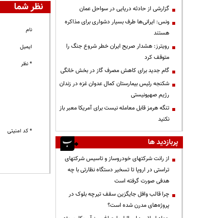
نظر شما
گزارشی از حادثه دریایی در سواحل عمان
ونس: ایرانی‌ها طرف بسیار دشواری برای مذاکره
نام
هستند
رویترز: هشدار صریح ایران خطر شروع جنگ را
ایمیل
متوقف کرد
* نظر
گام جدید برای کاهش مصرف گاز در بخش خانگی
شکنجه رئیس بیمارستان کمال عدوان غزه در زندان
رژیم صهیونیستی
تنگه هرمز قابل معامله نیست برای آمریکا معبر باز
نکنید
* کد امنیتی
پربازدید ها
از رانت‌ شرکتهای خودروساز و تاسیس شرکتهای
تراستی در اروپا تا تسخیر دستگاه نظارتی با چه
هدفی صورت گرفته است
چرا قالب وافل جایگزین سقف تیرچه بلوک در
پروژه‌های مدرن شده است؟