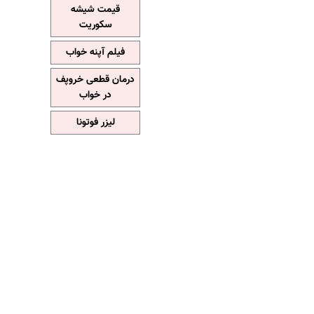
قیمت شیشه
سکوریت
فیلم آپنه خواب
درمان قطعی خروپف
در خواب
لیزر فوتونا