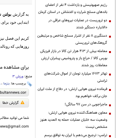
رژیم صهیونیستی و بازداشت ۴ نفر از اعضای
باندهای مسلح شرارت و اغتشاش در استان کرمان
به گزارش
بولتن ن
دو تروریست در عملیات نیروهای عراقی در
ابتدایی خود برای رئا
«الانبار» دستگیر شدند
دستگیری ۸ نفر از اشرار مسلح شاخص و مرتبطین
گروهک‌های تروریستی
روزهایی که رونالدو
معامله بیش از ۴۱۳ هزار تن کالا در بازار فیزیکی
بورس کالا / حراج باز و پتروشیمی پیشران ارزش
معاملات روز شدند
برای مشاهده مطا
تهاتر ۱۶۷۳ میلیارد تومان از اموال شرکت‌های
منبع:
ورزش 3
تراستی
برچسب ها:
بنزما
،
ر
فرمانده نیروی هوایی ارتش: در دفاع از ملت ایران
جان برکف خواهیم بود
گزارش خطا
ماجراجویی در سن ۹۷ سالگی!
معاون هماهنگ‌کننده نیروی هوایی ارتش:
شما می توانید مطالب 
وضعیت سه خلبان عملیات حمله به العدید هنوز
nnews@gmail.com
مشخص نیست
ترامپ: ترجیح می‌دهم با ایران به توافق برسم