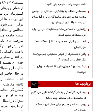
نیست
۱۷
۰۲
۷۶
/
/
.
دادند؛ مردم را ساده‌لوح فرض نکنید!
از همان روزهای
صمصامی خطاب به پزشکیان: خودتان در مجلس
کشورمان برپا م
بودید؛ دیدید انتقادات نمایندگان درباره گران‌سازی
این برنامه ها 
ارز بود، نه واگذاری ایران‌خودرو
برگزار می شود
.
پزشکیان: خدمت بی‌منت و مشارکت مردمی، پایه
مجالس و محافل 
حل مشکلات کشور است
سطح جامعه هستن
ظرفیت های ناب 
قیمت‌ برنج ایرانی همچنان در کانال ۴۵۰ تا ۵۵۰
افزایش این اثرگ
هزار تومان
با همه تاکیداتی 
وقتی دیتاسنترها از هوش مصنوعی جلو می‌زنند؛
در انتقال مفاهی
زنگ خطر برای اقتصاد AI
جدی ای هستند ک
از خبرسازی تا جریان‌سازی نقشه راه مدیران
شاید طرح سوالات
هوشمند
در حال حاضر این 
اند با استفاده ا
پربازدید ها
ذائقه مخاطب ام
گستردگی مخاطبین
باید افراد کارآمدتر را به کار گرفت/ کاری می کنیم
چه میزان توانایی
در معیشت مردم مشکلی پیش نیاید
میزان در انتقال
رویترز: هشدار صریح ایران خطر شروع جنگ را
از ظرفیت وجودی
متوقف کرد