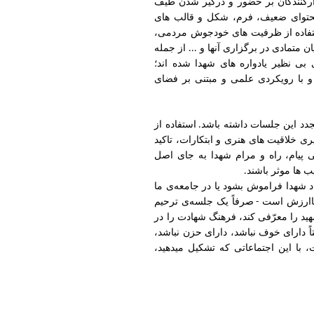
زارکنندگان بر حضور و درگیر شدن طیف
 محتوای ضعیف، فرم، شکل و قالب های
ستفاده از ظرفیت های خودجوش مردمی،
ن متمادی در برگزاری آنها و
از جمله
...
 نظیر یادواره های شهدا شده اند؛
و با رویکردی علمی و مبتنی بر فضای
جدد این جلسات داشته باشد
استفاده از
.
ی خلاقیت های هنری و ابتکارات، تاکید
ی پیام، راه و مرام شهدا به جای اصل
ب ها موثر باشند
.
د
شهدا
فراموش
بشود
یا
در
جامعه‌ی
ما
اارزش
است
صرفاً
یک
جلسه‌ی
ترحیم
-
ید
را
معرّفی
کند،
فرهنگ
شهادت
را
در
ً
دارای
خوف
نباشد،
دارای
حزن
نباشد،
،
با
این
اجتماعاتی
که
تشکیل
میدهید،