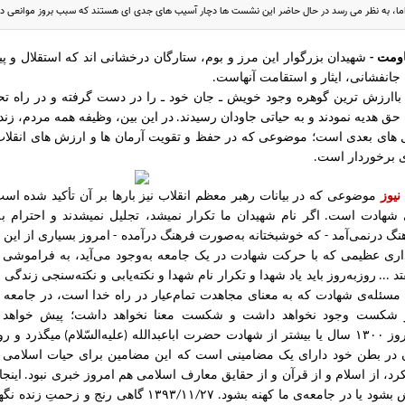
 اما، به نظر می رسد در حال حاضر این نشست ها دچار آسیب های جدی ای هستند که سبب بروز موانعی د
اومت
شهیدان بزرگوار این مرز و بوم، ستارگان درخشانی اند که استقلال و 
-
انفشانی، ایثار و استقامت آنهاست
.
 باارزش ترین گوهره وجود خویش ـ جان خود ـ را در دست گرفته و در راه تح
حق هدیه نمودند و به حیاتی جاودان رسیدند
در این بین، وظیفه همه مردم، زنده 
.
ل های بعدی است؛ موضوعی که در حفظ و تقویت آرمان ها و ارزش های انقلاب
ی برخوردار است
.
نیوز
موضوعی که در بیانات رهبر معظم انقلاب نیز بارها بر آن تأکید شده اس
شهادت
است
اگر
نام
شهیدان
ما
تکرار
نمیشد،
تجلیل
نمیشدند
و
احترام
ب
.
نگ
درنمی‌آمد
که
خوشبختانه
به‌صورت
فرهنگ
درآمده
امروز
بسیاری
از
این
-
-
اری
عظیمی
که
با
حرکت
شهادت
در
یک
جامعه
به‌وجود
می‌آید،
به
فراموشی
تد
روزبه‌روز
باید
یاد
شهدا
و
تکرار
نام
شهدا
و
نکته‌یابی
و
نکته‌سنجی
زندگی
ش
...
مسئله‌ی
شهادت
که
به
معنای
مجاهدت
تمام‌عیار
در
راه
خدا
است،
در
جامعه
شکست
وجود
نخواهد
داشت
و
شکست
معنا
نخواهد
داشت؛
پیش
خواهد
وز
۱۳۰۰
سال
یا
بیشتر
از
شهادت
حضرت
اباعبدالله
علیه‌السّلام
میگذرد
و
رو
)
(
در
بطن
خود
دارای
یک
مضامینی
است
که
این
مضامین
برای
حیات
اسلامی
رد،
از
اسلام
و
از
قرآن
و
از
حقایق
معارف
اسلامی
هم
امروز
خبری
نبود
اینجا
.
ش
بشود
یا
در
جامعه‌ی
ما
کهنه
بشود
۲۷
۱۱
۱۳۹۳
گاهی
رنج
و
زحمتِ
زنده
نگه
/
/
.