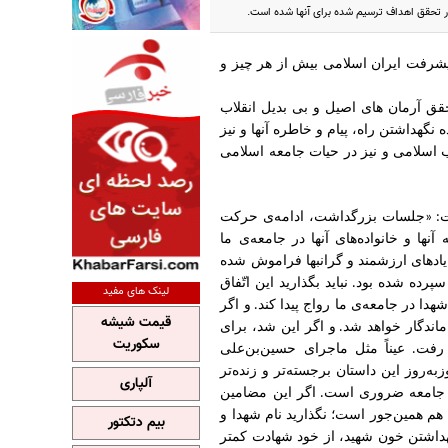
ر تحقق اهداف ترسیم شده برای آنها شده است.
پیشرفت ایران اسلامی بیش از هر چیز و
قق آرمان های اصیل و بی بدیل انقلاب
نگهداشتن راه، پیام و خاطره آنها و نیز
 اسلامی و نیز در حیات جامعه اسلامی
ت
جلسات
بزرگداشت،
ادامه‌ی
حرکت
: «
ه
آنها
و
خانواده‌های
آنها
در
جامعه‌ی
ما
یادهای
ارزشمند
و
گرانبها
فراموش
شده
سپرده
شده
بود
نباید
بگذارید
این
اتّفاق
.
لینک های مفید
هدا
در
جامعه‌ی
ما
رواج
پیدا
کند
و
اگر
.
قیمت شیشه
ماندگار
خواهد
شد
و
اگر
این
شد،
برای
.
سکوریت
رفت
عیناً
مثل
ماجرای
حسین‌بن‌علی
.
زبه‌روز
این
داستان
برجسته‌تر
و
زنده‌تر
آلپاری
جامعه
ضروری
است
اگر
این
مضامین
.
هم
همین‌جور
است؛
نگذارید
نام
شهدا
و
بیم دتکتور
داشتن
خون
شهید،
از
خود
شهادت
کمتر