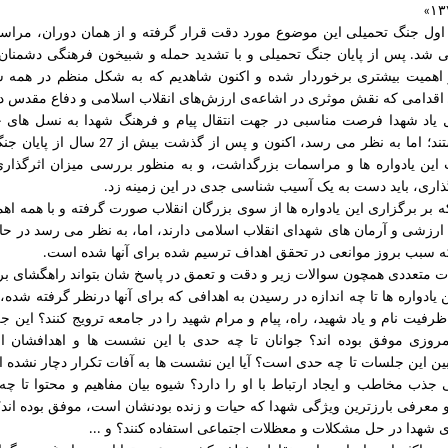
۱۳
»
 اول جنگ تحمیلی این موضوع مورد دقت قرار گرفته و از همان دوران، مرا
ی شد
پس از پایان جنگ تحمیلی و با تشدید حمله و شبیخون فرهنگی دشمنان
.
از اهمیت بیشتری برخوردار شده و اکنون شاهدیم که به شکل منظم در همه 
اقدامی که نقش موثری در اشاعه‌ی
ارزش‌های
انقلاب
اسلامی
و
دفاع
مقدس دا
یاد شهدا فرصت مناسبی در جهت انتقال پیام و فرهنگ شهدا به نسل های ج
د؛ اما به نظر می رسد، اکنون و پس از گذشت بیش از
سال از پایان جن
27
این یادواره ها و مراسمات بزرگداشت، و به منظور بررسی میزان اثرگذار
ذاری، باید دست به یک آسیب شناسی جدی در این زمینه زد
.
که بر برگزاری این یادواره ها از سوی بزرگان انقلاب صورت گرفته و با همه اهم
م ارزشی و آرمان های شهدای انقلاب اسلامی دارند، اما، به نظر می رسد در 
ه سبب بروز موانعی در تحقق اهداف ترسیم شده برای آنها شده است
.
 متعددی همچون سوالات زیر و دقت و تعمق در پاسخ شان بتواند راهگشای برگز
یادواره ها تا چه اندازه در رسیدن به اهدافی که برای آنها درنظر گرفته شده، 
ز ظرفیت نام و یاد شهید، راه، پیام و مرام شهید را در جامعه ترویج کنند؟ این
روزی موفق بوده اند؟ جوانان تا چه حدی با این نشست ها و اهدافشان ار
 این جلسات تا چه حدی است؟ آیا این نشست ها به آفات تکرار دچار نشده ان
 جذب مخاطب و ایجاد ارتباط با او را دارد؟ شیوه بیان مفاهیم و محتوا تا چه
 و معرفی بارزترین ویژگی شهدا که حیات و زنده بودنشان است، موفق بوده اند؟
 شهدا در حل مشکلات و معظلات اجتماعی استفاده کنند؟ و
...