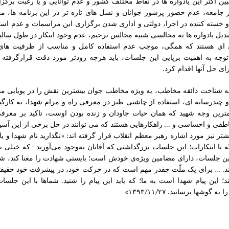
ین اکثر این یادواره ها در نقاط مختلف کشور و عدم توانایی و یا رغبت برگ
ر جامعه، عدم حضور پرشور جوانان و نسل های تازه تر در این برنامه ها،
و خسته کننده در اجرا، دولتی و اداری شدن برگزاری این مراسمات و عدم ا
دیل یادواره ها به مجالسی شبیه مجالس ترحیم، عدم وجود ابتکار در طول سالیا
ی هستند که همگی، موجب عدم استفاده کامل و مناسب از ظرفیت های بی
وجه به اهمیت برپایی این جلسات، باید هرچه زودتر مورد دقت قرارگرفته 
ی حل آنها اقدام کرد
.
نه شناخت ذائقه مخاطب، به ویژه مخاطب جوان بیشترین نقش را در پویایی م
 چندرسانه ای، استفاده از چاشنی طنز در معرفی راه و مرام شهدا، به کارگیر
مترین وجه شهید که همان حیات جاودان و زنده بودن اوست، تاکید بر معرف
اطفی و احساسی و
راهکارهایی هستند که می توانند در حل برخی از این آسی
...
تر نیز مورد اشاره رهبر معظم انقلاب قرار گرفته اند
نگذارید
نام
شهدا
و
یا
: «
ّه
با
ابتکارات؛
این
جلسات
بزرگداشتی
که
آقایان
به‌وجود
می‌آورید
که
خیلی
ب
-
ین
جلسات،
دارای
مضامین
ویژه‌ی
خودش
است؛
بایستی
شهادت
را
معنا
کند،
شه
د
برای
یک
ملّت
چقدر
مهم
است
که
در
حرکت
خود،
در
پیشرفت
خود
حقیقتا
. ...
د؛
این
پیام
شهدا
است
به
ما؛
که
باید
این
پیام
را
شنید
شماها
با
این
جلسات
.
را
به
گوشها
برسانید
۲۷
۱۱
۱۳۹۳
»
/
/
.