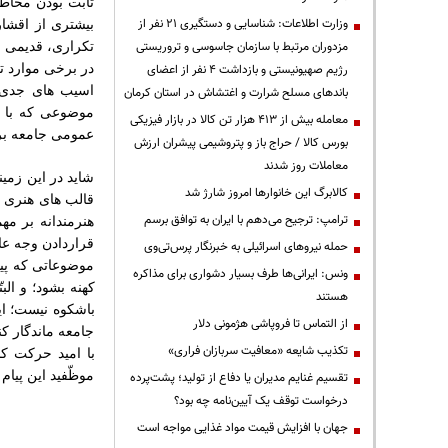
ثابت بودن مخاطب
وزارت اطلاعات: شناسایی و دستگیری ۲۱ نفر از
بیشتری از اقشا
مزدوران مرتبط با سازمان جاسوسی و تروریستی
تکراری، قدیمی 
در برخی موارد تب
رژیم صهیونیستی و بازداشت ۴ نفر از اعضای
اسیب های جدی ا
باندهای مسلح شرارت و اغتشاش در استان کرمان
موضوعی که با ت
معامله بیش از ۴۱۳ هزار تن کالا در بازار فیزیکی
عمومی جامعه برا
بورس کالا / حراج باز و پتروشیمی پیشران ارزش
معاملات روز شدند
شاید در این زمی
کالابرگ این خانوارها امروز شارژ شد
قالب های هنری و
ترامپ: ترجیح می‌دهم با ایران به توافق برسم
هنرمندانه بر مه
قراردادن وجه ع
حمله نیروهای اسرائیلی به خبرنگار پرس‌تی‌وی
موضوعاتی که پیش
ونس: ایرانی‌ها طرف بسیار دشواری برای مذاکره
کهنه
بشود؛
و
البت
هستند
باشکوه
نیست؛
ا
از التماس تا فروپاشی هژمونی دلار
جامعه
ماندگار
کن
تکذیب شایعه «معافیت سربازان فراری»
با
امید
حرکت
کن
موظّفید
این
پیام
تقسیم غنایم مدیران یا دفاع از تولید؛ پشت‌پرده
درخواست توقف یک آیین‌نامه چه بود؟
جهان با افزایش قیمت مواد غذایی مواجه است