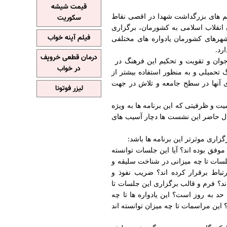
قیمت شیشه
سم های بزرگداشت شهدا در اقصی نقاط
سکوریت
 انقلاب اسلامی به کشورمان، برگزاری
فیلم آپنه خواب
شهرهای کشورمان یادواره های مختلفی
رد
.
درمان قطعی خروپف
وان و تقویت و تحکیم این فرهنگ در
در خواب
گ تحمیلی و به منظور استفاده بیشتر از
ی آنها در سطح جامعه و تلاش در جهت
لیزر فوتونا
یت و ظرفیتی که این برنامه ها به ویژه
حال حاضر این نشست ها دچار آسیب های
اری موثرتر این برنامه ها باشد
:
موفق بوده اند؟ آیا این جلسات توانسته
 جلسات تا چه میزانی در شناخت سلیقه و
تباط برقرار کرده اند؟ ضریب نفوذ و
د؟ فرم و قالب برگزاری این جلسات تا
 حد به روز است؟ این یادواره ها تا چه
 این مراسمات تا چه میزان توانسته اند