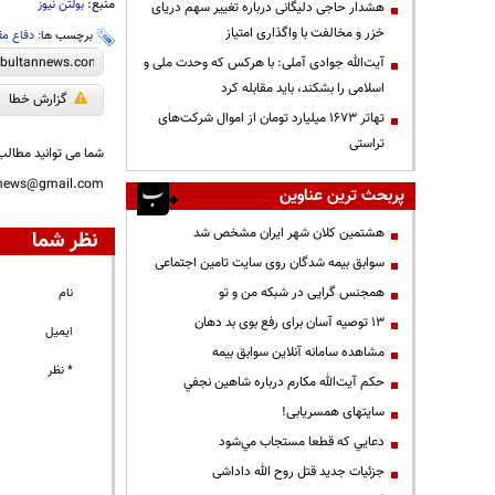
منبع:
بولتن نیوز
هشدار حاجی دلیگانی درباره تغییر سهم دریای
خزر و مخالفت با واگذاری امتیاز
برچسب ها:
دفاع م
آیت‌الله جوادی آملی: با هرکس که وحدت ملی و
اسلامی را بشکند، باید مقابله کرد
گزارش خطا
تهاتر ۱۶۷۳ میلیارد تومان از اموال شرکت‌های
تراستی
شما می توانید مطالب 
nnews@gmail.com
پربحث ترین عناوین
هشتمین کلان شهر ایران مشخص شد
نظر شما
سوابق بیمه شدگان روی سایت تامین اجتماعی
همجنس گرایی در شبکه من و تو
نام
13 توصیه آسان برای رفع بوی بد دهان
ایمیل
مشاهده سامانه آنلاين سوابق بیمه
* نظر
حكم آيت‌الله مكارم درباره شاهين نجفي
سایتهای همسریابی!
دعايي كه قطعا مستجاب مي‌شود
جزئیات جدید قتل روح الله داداشی