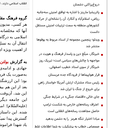
انقلاب اسلامی دارند،
دروغ‌پراکنی دشمنان
پاتریشیا مارینز با اشاره به توافق امنیتی سه‌جانبه
گروه فرهنگ مق
ریاض، اسلام‌آباد و آنکارا، آن را نشانه‌ای از حرکت
هر کسی، مدیون ج
کشورهای منطقه به سمت ترتیبات امنیتی مستقل
آنها که مخلصانه
دانست
اسلامی به درگاه 
ویدئو؛ پنجمین مجموعه از اسناد مربوط به یوفوها
انتقال آن به نس
منتشر شد
از اهمیت ویژه ا
خبرنگار، مبلّغ دین و پاسدار فرهنگ و هویت در
مواجهه با چالش‌های سیاسی است؛ تبریک روز
به گزارش
بولتن 
خبرنگار از سوی استاد خطیب اصفهانی.
جهادی
و
ادامه‌ی
به‌صورت
یک
فره
فرار هواپیماها از فرودگاه جده عربستان
بود؛
این
ارزشگذ
رئیس ستاد مشترک ارتش آمریکا خواستار راهی
بعد
از
این
هم
بیف
برای خروج از جنگ با ایران شد
این
شد،
آن‌وقت
جای خالی «اقتصاد جنگی» در شرایط جنگی
این
جامعه
دیگر
اعتراف رسانه‌های خارجی به شکست ترامپ
علیه‌السّلام
؛
امر
)
(
حاصل مجاهدت رسانه‌های انقلابی است
شده
این
داستان
.
گسترش
پیدا
نمیک
مبادا اختیار تنگه هرمز را به دشمن بدهید
یاد
شهدا
فرامو
صمصامی خطاب به پزشکیان: به شما اطلاعات غلط