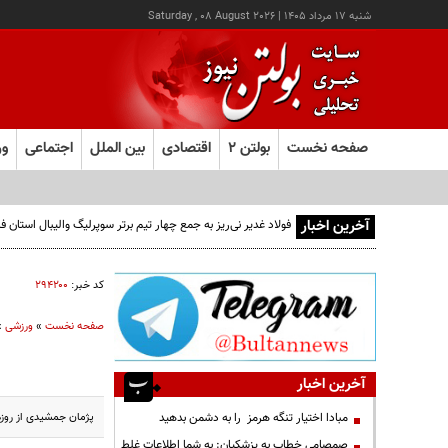
شنبه ۱۷ مرداد ۱۴۰۵
|
Saturday , 08 August 2026
صفحه نخست
بولتن ۲
اقتصادی
بین الملل
اجتماعی
ور
آخرین اخبار
فولاد غدیر نی‌ریز به جمع چهار تیم برتر سوپرلیگ والیبال استان
کد خبر:
۲۹۴۲۰۰
صفحه نخست
»
ورزشی
»
آخرین اخبار
پژمان جمشیدی از روزهایی می‌گوید که علی پروین
مبادا اختیار تنگه هرمز را به دشمن بدهید
صمصامی خطاب به پزشکیان: به شما اطلاعات غلط