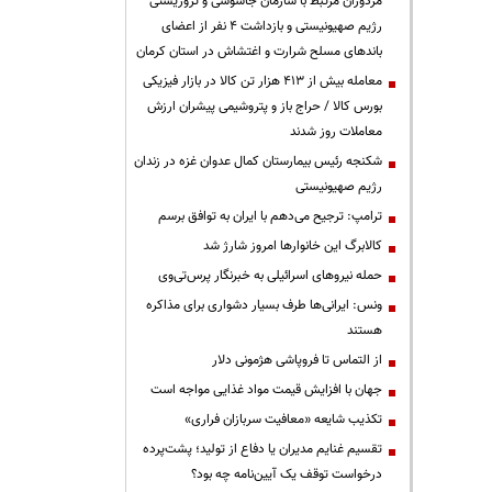
مزدوران مرتبط با سازمان جاسوسی و تروریستی
رژیم صهیونیستی و بازداشت ۴ نفر از اعضای
باندهای مسلح شرارت و اغتشاش در استان کرمان
معامله بیش از ۴۱۳ هزار تن کالا در بازار فیزیکی
بورس کالا / حراج باز و پتروشیمی پیشران ارزش
معاملات روز شدند
شکنجه رئیس بیمارستان کمال عدوان غزه در زندان
رژیم صهیونیستی
ترامپ: ترجیح می‌دهم با ایران به توافق برسم
کالابرگ این خانوارها امروز شارژ شد
حمله نیروهای اسرائیلی به خبرنگار پرس‌تی‌وی
ونس: ایرانی‌ها طرف بسیار دشواری برای مذاکره
هستند
از التماس تا فروپاشی هژمونی دلار
جهان با افزایش قیمت مواد غذایی مواجه است
تکذیب شایعه «معافیت سربازان فراری»
تقسیم غنایم مدیران یا دفاع از تولید؛ پشت‌پرده
درخواست توقف یک آیین‌نامه چه بود؟