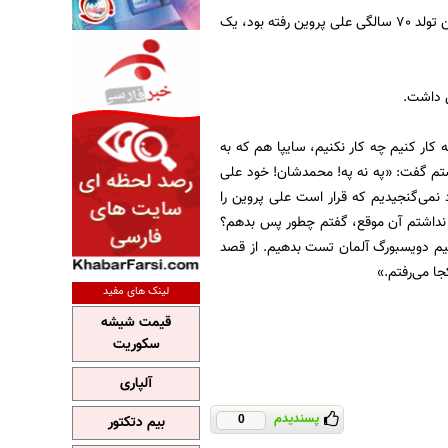
؛ پژمان جمشیدی که بعد از علی کریمی به عنوان آخرین مهمان‌ها به مراسم جشن تولد 70 سالگی علی پروین رفته بود، یک
ین داشت.
ه 6 میلیون پول کم داشتیم. گفتیم چه کار کنیم چه کار نکنیم، سایپا هم که به
ستم گفت: «په نه په! محمدشان! خود علی
نمی‌گنجیدیم که قرار است علی پروین را
راردادری با پرسپولیس نداشتم آن موقع، گفتم چطور پس بدهم؟
تیم دویسبورگ آلمان تست بدهیم. از قصد
جا می‌رفتم.»
لینک های مفید
قیمت شیشه
سکوریت
آلپاری
پسندیدم
بیم دتکتور
0