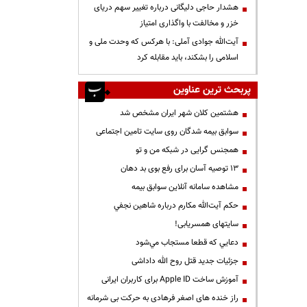
هشدار حاجی دلیگانی درباره تغییر سهم دریای
خزر و مخالفت با واگذاری امتیاز
آیت‌الله جوادی آملی: با هرکس که وحدت ملی و
اسلامی را بشکند، باید مقابله کرد
پربحث ترین عناوین
هشتمین کلان شهر ایران مشخص شد
سوابق بیمه شدگان روی سایت تامین اجتماعی
همجنس گرایی در شبکه من و تو
13 توصیه آسان برای رفع بوی بد دهان
مشاهده سامانه آنلاين سوابق بیمه
حكم آيت‌الله مكارم درباره شاهين نجفي
سایتهای همسریابی!
دعايي كه قطعا مستجاب مي‌شود
جزئیات جدید قتل روح الله داداشی
آموزش ساخت Apple ID برای کاربران ایرانی
راز خنده های اصغر فرهادی به حرکت بی شرمانه