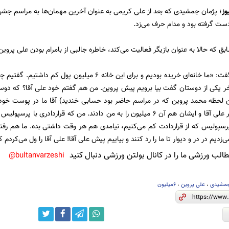
وز
ست گرفته بود و مدام حرف می‌زد.
بق که حالا به عنوان بازیگر فعالیت می‌کند، خاطره جالبی از بامرام بودن علی پرو
او در این خاطره گفت: «ما خانه‌ای خریده بودیم و برای این خان
آخر یکی از دوستان گفت بیا برویم پیش پروین. من هم گفتم خود علی آقا؟ که دو
ین لحظه محمد پروین که در مراسم حاضر بود حسابی خندید) آقا ما در پوست خود 
ببینیم. رفتیم دفتر علی آقا و ایشان هم آن 6 میلیون را به من دادند. من که ق
رسپولیس که از قراردادت کم می‌کنیم، نیامدی هم هر وقت داشتی بده. ما هم رف
‌زدیم در در و دیوار تا ما را رد کنند و بیاییم پیش علی آقا! علی آقا را ول می‌کردم ک
لب ورزشی ما را در کانال بولتن ورزشی دنبال کنید
bultanvarzeshi@
جمشیدی
،
علی پروین
،
6میلیون