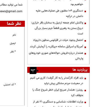
خواهیم بود
شما می توانید مطالب 
دستگیری ۱۰۴ مظنون طی عملیات‌هایی علیه
nnews@gmail.com
داعش در ترکیه
نظر شما
واکنش امام جمعه اردبیل به سخنان باقر خرازی:
دروغ بستن به رهبری قطعاً جرم بسیار بزرگی
است
نام
احتمال وجود حیات در اقیانوس مدفون «اروپا»
ایمیل
آمریکا و اسرائیل سامانه «پیکان» را آزمایش کردند
* نظر
هشدار درباره فروش حواله‌های صوری خودروهای
وارداتی
پربازدید ها
باید افراد کارآمدتر را به کار گرفت/ کاری می کنیم
در معیشت مردم مشکلی پیش نیاید
* کد امنیتی
رویترز: هشدار صریح ایران خطر شروع جنگ را
متوقف کرد
وزارت اطلاعات: شناسایی و دستگیری ۲۱ نفر از