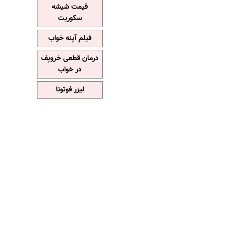
قیمت شیشه
سکوریت
فیلم آپنه خواب
درمان قطعی خروپف
در خواب
لیزر فوتونا