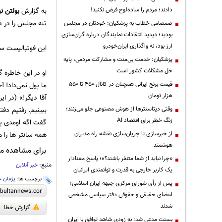
دادند؛ مردم را ساده‌لوح فرض نکنید!
به گزارش
بولتن نی
تنه مجلس را در د
صمصامی خطاب به پزشکیان: خودتان در مجلس
بودید؛ دیدید انتقادات نمایندگان درباره گران‌سازی
ارز بود، نه واگذاری ایران‌خودرو
این فوتبالیست سا
پزشکیان: خدمت بی‌منت و مشارکت مردمی، پایه
حل مشکلات کشور است
قیمت‌ برنج ایرانی همچنان در کانال ۴۵۰ تا ۵۵۰
ما پول نمی‌داد! 
هزار تومان
آقا دیگر!» (در ا
وقتی دیتاسنترها از هوش مصنوعی جلو می‌زنند؛
زنگ خطر برای اقتصاد AI
گفت اگه اومدی پ
از خبرسازی تا جریان‌سازی نقشه راه مدیران
همه سانتر ها را می
هوشمند
برای مشاهده مطا
«چرا نباید از شما متنفر باشند؟»؛ پاسخ معنادار
منبع:
خبر آنلاین
یک کاربر خارجی به قدرت و توانمندی ایرانیان
برچسب ها:
پژمان 
پس از رأی شورای مرکزی جبهه ایران اسلامی؛
اعضای حقیقی و حقوقی دفتر سیاسی مشخص
شدند
گزارش خطا
بسنت مدعی شد: به زودی شاهد توافق با ایران