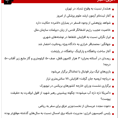
هشدار نسبت به وقوع تندباد در تهران
آغاز ثبت‌نام آزمون ارشد علوم پزشکی از امروز
شواهد پژوهشی از وجود فسفر در بمباران «لامرد» حکایت دارد
خاصیت عجیب رژیم اشغالگر قدس از زبان دیپلمات سازمان ملل
ابراز نگرانی نسبت به افزایش غلط‌ها در نوشته‌های شهری
جهانگیر: محمدباقر خرازی به دادگاه ویژه روحانیت احضار شد
آغاز ساخت پناهگاه و پارکینگ -پناهگاه در پایتخت
ریمـدان در آستانه بحران؛ ۳ هزار کامیون قفل، صف ۵۰ کیلومتری و گاز مایع زیر آفتاب ۵۰
درجه!
بازی‌های لیگ برتر فوتبال با تماشاگر برگزار می‌شود
دریاچه ارومیه جان گرفت؛ افزایش ۷۸ سانتی‌متری تراز
برگزاری نشست وزرای خارجه کشورهای بریکس در نیویورک
«آمریکا ذرّه ذرّه آب میشود»؛ چگونه پیشبینی رهبر شهید از افول ابرقدرت به حقیقت
پیوست؟
دعوت مجدد عربستان از نخست‌وزیر عراق برای سفر به ریاض
رئیس کمیسیون انرژی: مدیریت شبکه برق امسال نسبت به سال‌های گذشته موفق‌تر بوده