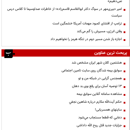
نمی‌دهیم»
امیر دبیری‌مهر در سوگ دکتر ابوالقاسم قاسم‌زاده؛ از خاطرات صداوسیما تا کلاس درس
سیاست
ترامپ از افشای کمبود مهمات آمریکا خشمگین است
وقتی انرژی، مسیرش را گم می‌کند
اجازه باز شدن مسیر دوم در تنگه هرمز را نخواهیم داد
پربحث ترین عناوین
هشتمین کلان شهر ایران مشخص شد
سوابق بیمه شدگان روی سایت تامین اجتماعی
همجنس گرایی در شبکه من و تو
13 توصیه آسان برای رفع بوی بد دهان
مشاهده سامانه آنلاين سوابق بیمه
حكم آيت‌الله مكارم درباره شاهين نجفي
سایتهای همسریابی!
دعايي كه قطعا مستجاب مي‌شود
جزئیات جدید قتل روح الله داداشی