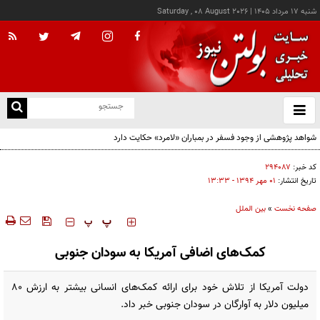
شنبه ۱۷ مرداد ۱۴۰۵
|
Saturday , 08 August 2026
از
و
ته
شواهد پژوهشی از وجود فسفر در بمباران «لامرد» حکایت دارد
ن
نو
کد خبر:
۲۹۴۰۸۷
تاریخ انتشار:
۰۱ مهر ۱۳۹۴ - ۱۳:۳۳
صفحه نخست
»
بین الملل
‍‍‍ پ
پ
کمک‌های اضافی آمریکا به سودان جنوبی
دولت آمریکا از تلاش خود برای ارائه کمک‌های انسانی بیشتر به ارزش 80
میلیون دلار به آوارگان در سودان جنوبی خبر داد.