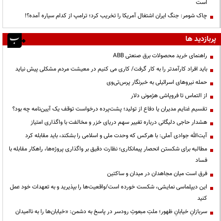
است
چاک شومر: جنگ ایران اشتغال آمریکا را تخریب کرد؛ ترامپ از کدام سیاره آمده؟!
پربازدید ها
راهنمای خرید محصولات برق صنعتی ABB
باید افراد کارآمدتر را به کار گرفت/ کاری می کنیم در معیشت مردم مشکلی پیش نیاید
حمله نیروهای اسرائیلی به خبرنگار پرس‌تی‌وی
از التماس تا فروپاشی هژمونی دلار
تقسیم غنایم مدیران یا دفاع از تولید؛ پشت‌پرده درخواست توقف یک آیین‌نامه چه بود؟
هشدار حاجی دلیگانی درباره تغییر سهم دریای خزر و مخالفت با واگذاری امتیاز
آیت‌الله جوادی آملی: با هرکس که وحدت ملی و اسلامی را بشکند، باید مقابله کرد
مطالبه برای شکستن انحصار پیمانکاری؛ نظارت دقیق بر واگذاری پروژه‌ها، راهکار مقابله با
فساد
فرق است میان مجاهدان در میدان و ساکتین
این دیپلماسی نمایشی، شکست خورده است/واقعیت‌ها را بپذیرید و به تعهدات خود عمل
کنید
سربازانِ خیابانِ ظهور؛ ملتِ مبعوثِ رودسر در پاسخ به دشمن: «خیابان‌ها را به ناامیدان