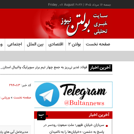
جمعه ۱۶ مرداد ۱۴۰۵
|
Friday , 07 August 2026
صفحه نخست
بولتن ۲
اقتصادی
بین الملل
اجتماعی
ور
آخرین اخبار
فولاد غدیر نی‌ریز به جمع چهار تیم برتر سوپرلیگ والیبال استان
کد خبر:
۲۹۴۰۸۳
صفحه نخست
»
ورزشی
»
آخرین اخبار
سربازانِ خیابانِ ظهور؛ ملتِ مبعوثِ رودسر در
پاسخ به دشمن: «خیابان‌ها را به ناامیدان
مدیرعامل آبی های پای