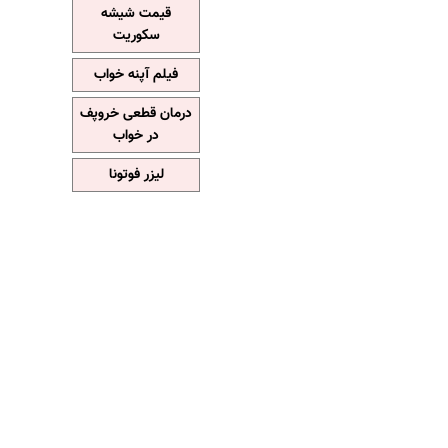
قیمت شیشه
سکوریت
فیلم آپنه خواب
درمان قطعی خروپف
در خواب
لیزر فوتونا