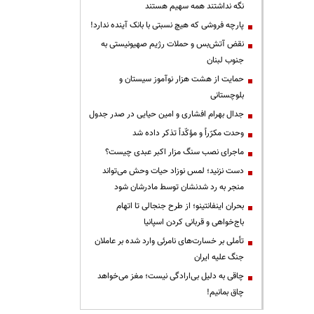
نگه نداشتند همه سهیم هستند
پارچه فروشی که هیچ نسبتی با بانک آینده ندارد!
نقض آتش‌بس و حملات رژیم صهیونیستی به
جنوب لبنان
حمایت از هشت هزار نوآموز سیستان و
بلوچستانی
جدال بهرام افشاری و امین حیایی در صدر جدول
وحدت مکرّراً و مؤکّداً تذکر داده شد
ماجرای نصب سنگ مزار اکبر عبدی چیست؟
دست نزنید؛ لمس نوزاد حیات وحش می‌تواند
منجر به رد شدنشان توسط مادرشان شود
بحران اینفانتینو؛ از طرح جنجالی تا اتهام
باج‌خواهی و قربانی کردن اسپانیا
تأملی بر خسارت‌های نامرئی وارد شده بر عاملان
جنگ علیه ایران
چاقی به دلیل بی‌ارادگی نیست؛ مغز می‌خواهد
چاق بمانیم!