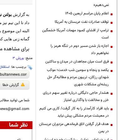
نمی‌دهیم»
اعلام پایان مراسم اربعین ۱۴۰۵
به گزارش
بولتن نی
توقف صادرات نفت عربستان به آمریکا
داد تا این تیم نی
ترامپ از افشای کمبود مهمات آمریکا خشمگین
البته این موضوع به
است
گمانه زنی هایی که
اجازه باز شدن مسیر دوم در تنگه هرمز را
برای مشاهده مطا
نخواهیم داد
منبع:
ورزش 3
فرق است میان مجاهدان در میدان و ساکتین
برچسب ها:
استقلال
یکصد و پنجاه و سومین شب خدمت؛ موکب
شهدای رزکان، تریبون مردم و مطالبه‌گر حل
ریشه‌ای مشکلات شهری
گزارش خطا
هشدار حاجی دلیگانی درباره تغییر سهم دریای
خزر و مخالفت با واگذاری امتیاز
شما می توانید مطالب 
باید افراد کارآمدتر را به کار گرفت/ کاری می کنیم
nnews@gmail.com
در معیشت مردم مشکلی پیش نیاید
نظر شما
هدف قرار گرفتن اتاق‌ فرماندهی مزدوران عربستان
در یمن
این دیپلماسی نمایشی، شکست خورده است/
نام