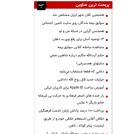
پربحث ترین عناوین
هشتمین کلان شهر ایران مشخص شد
سوابق بیمه شدگان روی سایت تامین اجتماعی
همجنس گرایی در شبکه من و تو
13 توصیه آسان برای رفع بوی بد دهان
مشاهده سامانه آنلاين سوابق بیمه
حكم آيت‌الله مكارم درباره شاهين نجفي
سایتهای همسریابی!
دعايي كه قطعا مستجاب مي‌شود
جزئیات جدید قتل روح الله داداشی
آموزش ساخت Apple ID برای کاربران ایرانی
راز خنده های اصغر فرهادی به حرکت بی شرمانه
خانم بازیگر + عکس
پرداخت ۱۰۰ درصد پاداش پایان خدمت فرهنگیان
خلافی آنلاین/استعلام خلافی خودرو از طریق
اینترنت، پیام کوتاه ، تلفن
جسدغرق درخون روح الله داداشی (عکس)