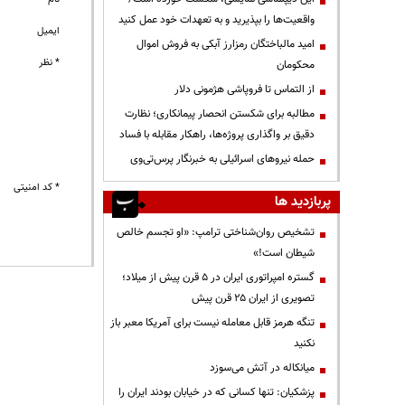
واقعیت‌ها را بپذیرید و به تعهدات خود عمل کنید
ایمیل
امید مالباختگان رمزارز آبکی به فروش اموال
* نظر
محکومان
از التماس تا فروپاشی هژمونی دلار
مطالبه برای شکستن انحصار پیمانکاری؛ نظارت
دقیق بر واگذاری پروژه‌ها، راهکار مقابله با فساد
حمله نیروهای اسرائیلی به خبرنگار پرس‌تی‌وی
* کد امنیتی
پربازدید ها
تشخیص روان‌شناختی ترامپ: «او تجسم خالص
شیطان است!»
گستره امپراتوری ایران در ۵ قرن پیش از میلاد؛
تصویری از ایران ۲۵ قرن پیش
تنگه هرمز قابل معامله نیست برای آمریکا معبر باز
نکنید
میانکاله در آتش می‌سوزد
پزشکیان: تنها کسانی که در خیابان بودند ایران را