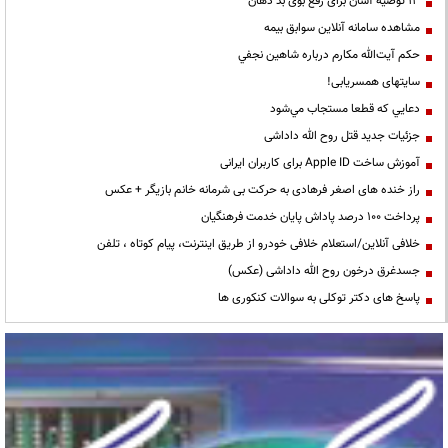
13 توصیه آسان برای رفع بوی بد دهان
مشاهده سامانه آنلاين سوابق بیمه
حكم آيت‌الله مكارم درباره شاهين نجفي
سایتهای همسریابی!
دعايي كه قطعا مستجاب مي‌شود
جزئیات جدید قتل روح الله داداشی
آموزش ساخت Apple ID برای کاربران ایرانی
راز خنده های اصغر فرهادی به حرکت بی شرمانه خانم بازیگر + عکس
پرداخت ۱۰۰ درصد پاداش پایان خدمت فرهنگیان
خلافی آنلاین/استعلام خلافی خودرو از طریق اینترنت، پیام کوتاه ، تلفن
جسدغرق درخون روح الله داداشی (عکس)
پاسخ های دکتر توکلی به سوالات کنکوری ها