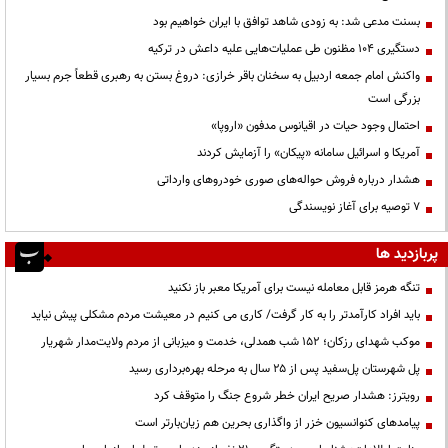
بسنت مدعی شد: به زودی شاهد توافق با ایران خواهیم بود
دستگیری ۱۰۴ مظنون طی عملیات‌هایی علیه داعش در ترکیه
واکنش امام جمعه اردبیل به سخنان باقر خرازی: دروغ بستن به رهبری قطعاً جرم بسیار
بزرگی است
احتمال وجود حیات در اقیانوس مدفون «اروپا»
آمریکا و اسرائیل سامانه «پیکان» را آزمایش کردند
هشدار درباره فروش حواله‌های صوری خودروهای وارداتی
۷ توصیه برای آغاز نویسندگی
پربازدید ها
تنگه هرمز قابل معامله نیست برای آمریکا معبر باز نکنید
باید افراد کارآمدتر را به کار گرفت/ کاری می کنیم در معیشت مردم مشکلی پیش نیاید
موکب شهدای رزکان؛ ۱۵۲ شب همدلی، خدمت و میزبانی از مردم ولایت‌مدار شهریار
پل شهرستان پل‌سفید پس از ۲۵ سال به مرحله بهره‌برداری رسید
رویترز: هشدار صریح ایران خطر شروع جنگ را متوقف کرد
پیامدهای کنوانسیون خزر از واگذاری بحرین هم زیان‌بارتر است