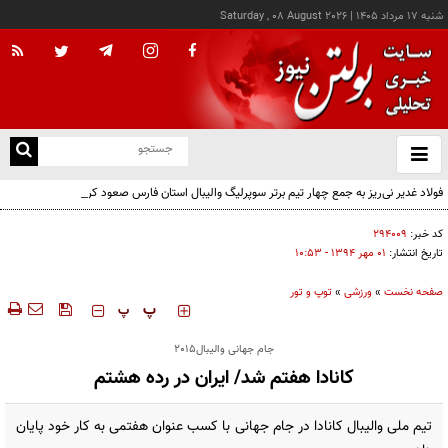
شنبه ۱۷ مرداد ۱۴۰۵
|
Saturday , 08 August 2026
از
و
ته
فولاد غدیر نی‌ریز به جمع چهار تیم برتر سوپرلیگ والیبال استان فارس صعود کرد
ن
نو
کد خبر:
۲۹۴۰۰۹
تاریخ انتشار:
۰۱ مهر ۱۳۹۴ - ۱۰:۵۳
صفحه نخست
»
ورزشی
»
توپ و تور
‍‍‍ پ
پ
جام جهانی والیبال2015
کانادا هفتم شد/ ایران در رده هشتم
تیم ملی والیبال کانادا در جام جهانی با کسب عنوان هفتمی به کار خود پایان