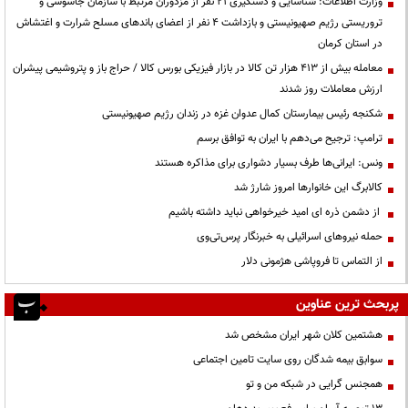
وزارت اطلاعات: شناسایی و دستگیری ۲۱ نفر از مزدوران مرتبط با سازمان جاسوسی و
تروریستی رژیم صهیونیستی و بازداشت ۴ نفر از اعضای باندهای مسلح شرارت و اغتشاش
در استان کرمان
معامله بیش از ۴۱۳ هزار تن کالا در بازار فیزیکی بورس کالا / حراج باز و پتروشیمی پیشران
ارزش معاملات روز شدند
شکنجه رئیس بیمارستان کمال عدوان غزه در زندان رژیم صهیونیستی
ترامپ: ترجیح می‌دهم با ایران به توافق برسم
ونس: ایرانی‌ها طرف بسیار دشواری برای مذاکره هستند
کالابرگ این خانوارها امروز شارژ شد
از دشمن ذره ای امید خیرخواهی نباید داشته باشیم
حمله نیروهای اسرائیلی به خبرنگار پرس‌تی‌وی
از التماس تا فروپاشی هژمونی دلار
پربحث ترین عناوین
هشتمین کلان شهر ایران مشخص شد
سوابق بیمه شدگان روی سایت تامین اجتماعی
همجنس گرایی در شبکه من و تو