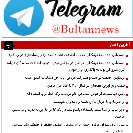
آخرین اخبار
صمصامی خطاب به پزشکیان: به شما اطلاعات غلط دادند؛ مردم را ساده‌لوح فرض نکنید!
صمصامی خطاب به پزشکیان: خودتان در مجلس بودید؛ دیدید انتقادات نمایندگان درباره
گران‌سازی ارز بود، نه واگذاری ایران‌خودرو
پزشکیان: خدمت بی‌منت و مشارکت مردمی، پایه حل مشکلات کشور است
قیمت‌ برنج ایرانی همچنان در کانال ۴۵۰ تا ۵۵۰ هزار تومان
وقتی دیتاسنترها از هوش مصنوعی جلو می‌زنند؛ زنگ خطر برای اقتصاد AI
از خبرسازی تا جریان‌سازی نقشه راه مدیران هوشمند
«چرا نباید از شما متنفر باشند؟»؛ پاسخ معنادار یک کاربر خارجی به قدرت و توانمندی
ایرانیان
پس از رأی شورای مرکزی جبهه ایران اسلامی؛ اعضای حقیقی و حقوقی دفتر سیاسی
مشخص شدند