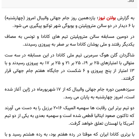
داد.
به گزارش
بولتن نیوز
؛ یازدهمین روز جام جهانی والیبال امروز (چهارشنبه)
با 6 دیدار در دو سالن متروپلیتن و یویوگی شهر توکیو پیگیری می شود.
در دومین مسابقه سالن متروپلیتن تیم های کانادا و تونس به مصاف
یکدیگر رفتند و ملی پوشان کانادا سه بر صفر به پیروزی رسیدند.
شاگردان گلن هوگ سرمربی تیم ملی کانادا در این مسابقه در سه ست
متوالی با امتیازهای 25 بر 19، 25 بر 21 و 25 بر 17 به پیروزی رسیدند و با
13 امتیاز از پنج پیروزی و 6 شکست در جایگاه هفتم جام جهانی قرار
گرفتند.
سیزدهمین دوره جام جهانی والیبال که از 17 شهریورماه در ژاپن آغاز شده
است، امروز چهارشنبه به پایان می رسد.
دو تیم برتر این رقابت ها سهمیه المپیک 2016 برزیل را به دست می آورند
که تاکنون صعود ایتالیا قطعی شده است و سهمیه بعدی به یکی از دو تیم
آمریکا یا لهستان تعلق خواهد گرفت.
با برتری کانادا ایران که موقتا در رده هفتم بود،‌ به رده هشتم رسید و با