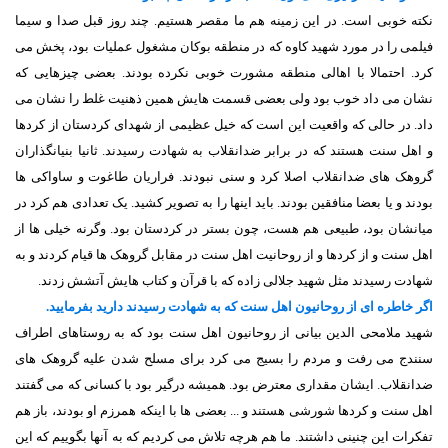
نکته خوبی است. در این زمینه هم ما مقصر هستیم. چند روز قبل صدا و سیما
فیلمی را در مورد شهید کاوه که در منطقه بوکان مشغول عملیات بود، پخش می
کرد. احتمالا با اهالی منطقه مشورت خوبی نکرده بودند. بعضی چیزهایی که
نشان می داد خوب بود ولی بعضی قسمت هایش همین ذهنیت غلط را نشان می
داد. در حالی که واقعیت این است که خیل عظیمی از شهدای کردستان از کردها
و اهل سنت هستند که در برابر ضدانقلاب به شهادت رسیدند. ثانیا بنیانگذاران
گروهک های ضدانقلاب اصلا کرد و سنی نبودند. فراریان طاغوت و ساواکی ها
بودند و یا بعضا منافقین بودند. باید اینها را به تصویر کشید. یک تعدادی هم کرد در
میانشان بود، طبیعی هم هست، چون بستر در کردستان بود. وگرنه خیلی ها از
اهل سنت و از کردها و از روحانیت اهل سنت در مقابل گروهک ها قیام کردند و به
شهادت رسیدند مثل شهید جلالی زاده که با قرآن و کتاب هایش آتشش زدند.
اگر خاطره ای از روحانیون اهل سنت که به شهادت رسیدند دارید بفرمایید.
شهید ملامحی الدین بیانی از روحانیون اهل سنت بود که به روستاهای اطراف
سنندج می رفت و مردم را بسیج می کرد برای مسلح شدن علیه گروهک های
ضدانقلاب. ایشان مقداری معترض بود. همیشه درگیر بود با کسانی که می گفتند
اهل سنت و کردها شورشی هستند و ... بعضی ها با اینکه همرزم او بودند، باز هم
تفکرات این چنینی داشتند. ما هم هرچه تلاش می کردیم که به آنها بگوییم که این