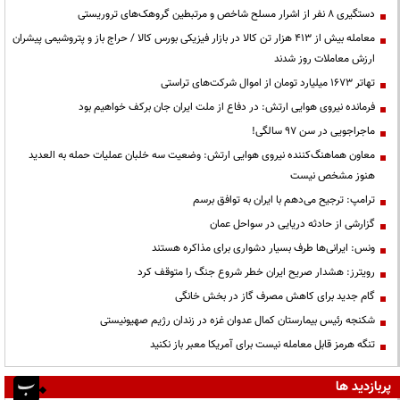
دستگیری ۸ نفر از اشرار مسلح شاخص و مرتبطین گروهک‌های تروریستی
معامله بیش از ۴۱۳ هزار تن کالا در بازار فیزیکی بورس کالا / حراج باز و پتروشیمی پیشران
ارزش معاملات روز شدند
تهاتر ۱۶۷۳ میلیارد تومان از اموال شرکت‌های تراستی
فرمانده نیروی هوایی ارتش: در دفاع از ملت ایران جان برکف خواهیم بود
ماجراجویی در سن ۹۷ سالگی!
معاون هماهنگ‌کننده نیروی هوایی ارتش: وضعیت سه خلبان عملیات حمله به العدید
هنوز مشخص نیست
ترامپ: ترجیح می‌دهم با ایران به توافق برسم
گزارشی از حادثه دریایی در سواحل عمان
ونس: ایرانی‌ها طرف بسیار دشواری برای مذاکره هستند
رویترز: هشدار صریح ایران خطر شروع جنگ را متوقف کرد
گام جدید برای کاهش مصرف گاز در بخش خانگی
شکنجه رئیس بیمارستان کمال عدوان غزه در زندان رژیم صهیونیستی
تنگه هرمز قابل معامله نیست برای آمریکا معبر باز نکنید
پربازدید ها