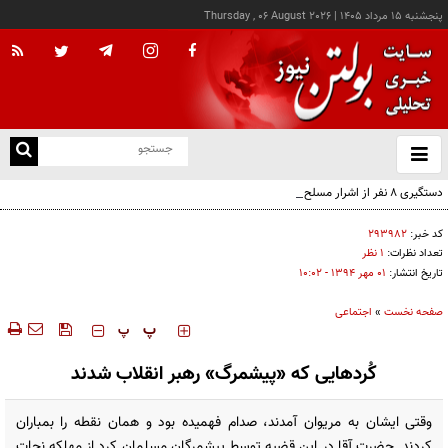
پنجشنبه ۱۵ مرداد ۱۴۰۵
|
Thursday , 06 August 2026
از
و
ته
دستگیری ۸ نفر از اشرار مسلح شاخص و مرتبطین گروهک‌های تروریستی
ن
نو
کد خبر:
۲۹۳۹۸۲
تعداد نظرات:
۱ نظر
تاریخ انتشار:
۰۱ مهر ۱۳۹۴ - ۱۰:۰۲
صفحه نخست
»
اجتماعی
‍‍‍ پ
پ
کُردهایی که «پیشمرگ» رهبر انقلاب شدند
وقتی ایشان به مریوان آمدند، صدام فهمیده بود و همان نقطه را بمباران
کردند. حضرت آقا در این قضیه توسط پیشمرگان مسلمان کرد از مهلکه نجات