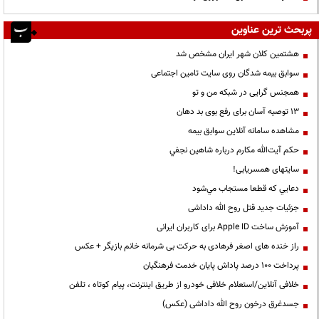
پربحث ترین عناوین
هشتمین کلان شهر ایران مشخص شد
سوابق بیمه شدگان روی سایت تامین اجتماعی
همجنس گرایی در شبکه من و تو
13 توصیه آسان برای رفع بوی بد دهان
مشاهده سامانه آنلاين سوابق بیمه
حكم آيت‌الله مكارم درباره شاهين نجفي
سایتهای همسریابی!
دعايي كه قطعا مستجاب مي‌شود
جزئیات جدید قتل روح الله داداشی
آموزش ساخت Apple ID برای کاربران ایرانی
راز خنده های اصغر فرهادی به حرکت بی شرمانه خانم بازیگر + عکس
پرداخت ۱۰۰ درصد پاداش پایان خدمت فرهنگیان
خلافی آنلاین/استعلام خلافی خودرو از طریق اینترنت، پیام کوتاه ، تلفن
جسدغرق درخون روح الله داداشی (عکس)