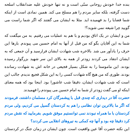
بنده خدا خودش روحانی سنّی است و نه تنها خودش علیه ضدانقلاب اسلحه
دست گرفته، بلکه سایر مردم را هم مسلح می کند. همین نمادی است از اینکه
شما قضایا را بد فهمیده اید. مثلا به ایشان می گفتند که اگر شما راست می
گویید چرا شیعه نمی شوید؟!
من و ایشان در یک اتاق بودیم و با هم به عملیات می رفتیم. به من میگفت که
شما به این آقایان بگو که من قبل از آنها به امام حسین می پیوندم. بارها این
حرف را یادآور می شد. بالاخره شب شهادت ایشان فرارسید و آن جمعی که به
ایشان انتقاد می کردند زودتر از همه به بالای این سر شهید بزرگوار رسیده
بودند. این ماموستا را به شکل بسیار فجیعی در خانه اش به شهادت رسانده
بودند. طوری که من هیچ گاه شهادت کسی را به این شکل فجیع ندیدم. جالب این
است که شب شهادت ایشان، دقیقا شب عاشورا بود. اینجا بود که همه معنای
اینکه او می گفت زودتر از شما به امام حسین می پیوندم را فهمیدند.
حضرت آقا در دیداری که چندی قبل با پیشمرگان کرد مسلمان داشتند، فرمودند
که اگر ما بالاترین توان نظامی را هم به کردستان گسیل می کردیم، ولی مردم
کردستان با ما همراه نبودند نمی توانستیم موفق شویم. بفرمایید که نقش مردم
کرد دقیقا چه بود و آنها چه کمکی به نیروهای انقلابی می کردند؟
این نکته حضرت آقا عین واقعیت است. چون ایشان در زمان جنگ در کردستان