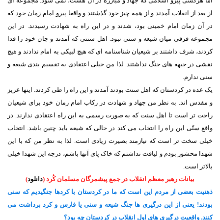
اما هرکسی پیرو اسلامی که جهاد و مبارزه در آن هست، نمی شود. مجموعه ای
از بعد از انقلاب آمدند و از همه چیز خود گذشتند و واقعا پیرو امام زمان خود که
در آن زمان امام خمینی بود، شدند و در این راه به شهادت رسیدند. در این
مجموعه فرقی میان شیعه و سنی نبود. اهل سنتی که آمدند و جان خود را فدا
کردند، شرف داشتند بر شیعیان شناسنامه ای که هیچ لبیکی به امام ندادند و هیچ
نقشی در جبهه های جنگ نداشتند. لذا من خیلی اعتقادی به تقسیم بندی شیعه و
سنی ندارم.
یک عده در کردستان که اهل سنت بودند آمدند و این راه را طی کردند. اینها عزیز
و مقدس اند. به نظر من جهاد و شهادت در رکاب امام زمان خود برای شیعیان
راحت تر است تا اهل سنت که به صورت رسمی به این راه اعتقادی ندارند. در
واقع سنّی این راه را انتخاب می کند در حالی که شیعه باید چنین باشد. انتخاب
خیلی سخت تر است که نیازمند بصیرت زیادی است. لذا به نظر من که با این
شهدا محشور بودم و لیاقت نداشتم که خاک پای آنها باشم، درجه این شهدا خیلی
بالاتر است.
بیانات رهبر معظم انقلاب در جمع پیشمرگان مسلمان کُرد (
دانلود
)
ذهنیت بعضی از مردم این است که ما در کردستان با کردها جنگیدیم که سنی
بودند! یعنی از این درگیری ها جنگ شیعه و سنی یا فارس و کرد برداشت می
کنند. واقعیت درگیری های اول انقلاب در کردستان چه بود؟