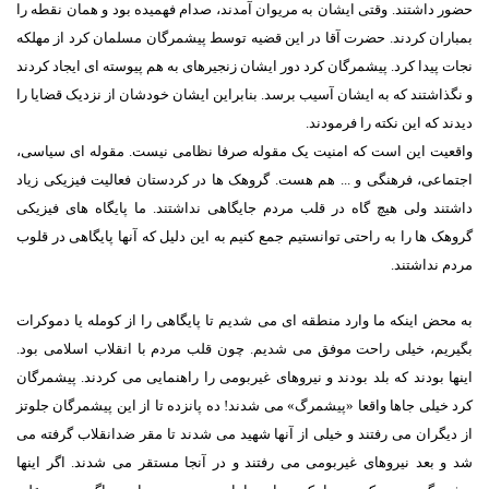
حضور داشتند. وقتی ایشان به مریوان آمدند، صدام فهمیده بود و همان نقطه را
بمباران کردند. حضرت آقا در این قضیه توسط پیشمرگان مسلمان کرد از مهلکه
نجات پیدا کرد. پیشمرگان کرد دور ایشان زنجیرهای به هم پیوسته ای ایجاد کردند
و نگذاشتند که به ایشان آسیب برسد. بنابراین ایشان خودشان از نزدیک قضایا را
دیدند که این نکته را فرمودند.
واقعیت این است که امنیت یک مقوله صرفا نظامی نیست. مقوله ای سیاسی،
اجتماعی، فرهنگی و ... هم هست. گروهک ها در کردستان فعالیت فیزیکی زیاد
داشتند ولی هیچ گاه در قلب مردم جایگاهی نداشتند. ما پایگاه های فیزیکی
گروهک ها را به راحتی توانستیم جمع کنیم به این دلیل که آنها پایگاهی در قلوب
مردم نداشتند.
به محض اینکه ما وارد منطقه ای می شدیم تا پایگاهی را از کومله یا دموکرات
بگیریم، خیلی راحت موفق می شدیم. چون قلب مردم با انقلاب اسلامی بود.
اینها بودند که بلد بودند و نیروهای غیربومی را راهنمایی می کردند. پیشمرگان
کرد خیلی جاها واقعا «پیشمرگ» می شدند! ده پانزده تا از این پیشمرگان جلوتز
از دیگران می رفتند و خیلی از آنها شهید می شدند تا مقر ضدانقلاب گرفته می
شد و بعد نیروهای غیربومی می رفتند و در آنجا مستقر می شدند. اگر اینها