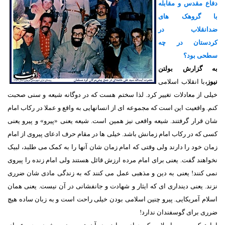
دفاع مقدس و مقابله
با گروهک های
ضدانقلاب در
کردستان در چه
سطحی بود؟
به گزارش
بولتن
نیوز
،
با انقلاب اسلامی
خیلی از معادلات تغییر کرد. لذا سختم هست که در دوگانه شیعه و سنی صحبت
کنم. واقعیت این است که مجموعه ای از انسانهایی به واقع و عملا در رکاب امام
شان قرار گرفتند. شیعه واقعی نیز همین است. شیعه یعنی «پیرو» و پیرو یعنی
کسی که در رکاب امام زمانش باشد. خیلی ها در مقام حرف ادعای پیروی از امام
زمان خود را دارند ولی وقتی که امام زمان شان آنها را به کمک می طلبد، لبیک
نخواهند گفت. یعنی برای امام مرده ارزش قائل هستند ولی امام زنده را پیروی
نمی کنند! یعنی به دین و مذهبی عمل می کنند که به زندگی مادی شان ضرری
نزند. یعنی دینداری ای که ایثار و شهادت و جانفشانی در آن نیست. یعنی همان
اسلام آمریکایی. پیرو چنین اسلامی بودن خیلی راحت است و به زبان ساده هیچ
ضرری برای گوسفندان ندارد!