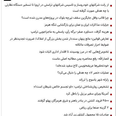
از رانت‌ شرکتهای خودروساز و تاسیس شرکتهای تراستی در اروپا تا تسخیر دستگاه نظارتی
با چه هدفی صورت گرفته است
چرا قالب وافل جایگزین سقف تیرچه بلوک در پروژه‌های مدرن شده است؟
جزئیات مذاکرات ایران و عمان برای بازگشایی تنگه هرمز
هزینه گزاف، دستاورد صفر؛ برگه رأی، پاسخی به ماجراجویی ترامپ
تعارض قوانین؛ مانع پنهان سنددار شدن بخش بزرگی از املاک/ ضرورت تجدیدنظر در
ضوابط احراز تصرفات مالکانه
تخم‌مرغ‌هایی که در مرز پوسیدند تا اقتدار اداری اثبات شود
انصارالله: رفع محاصره یمن مطالبه اصلی ماست
خودتحقیرها عریضه‌نویس کاخ سفید شده‌اند!
عملیات «نصر ۷» چه هدفی را دنبال می‌کرد؟
زلزله شهر یاسوج را لرزاند
تشخیص روان‌شناختی ترامپ: «او تجسم خالص شیطان است!»
آمریکا ویزای سفیر برزیل را باطل کرد
۴۵۰۰ فروند کشتی در بنادر باهنر و شرق هرمزگان پهلو گرفتند
۲ گزینه صنعا برای ریاض
صادرات ۱۵ محصول کشاورزی آزاد شد