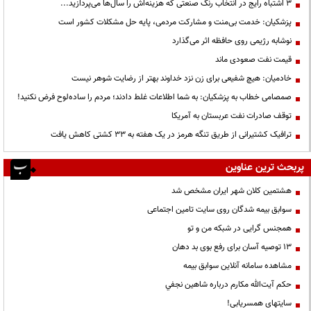
3 اشتباه رایج در انتخاب رنگ صنعتی که هزینه‌اش را سال‌ها می‌پردازید...
پزشکیان: خدمت بی‌منت و مشارکت مردمی، پایه حل مشکلات کشور است
نوشابه رژیمی روی حافظه اثر می‌گذارد
قیمت نفت صعودی ماند
خادمیان: هیچ شفیعی برای زن نزد خداوند بهتر از رضایت شوهر نیست
صمصامی خطاب به پزشکیان: به شما اطلاعات غلط دادند؛ مردم را ساده‌لوح فرض نکنید!
توقف صادرات نفت عربستان به آمریکا
ترافیک کشتیرانی از طریق تنگه هرمز در یک هفته به ۳۳ کشتی کاهش یافت
پربحث ترین عناوین
هشتمین کلان شهر ایران مشخص شد
سوابق بیمه شدگان روی سایت تامین اجتماعی
همجنس گرایی در شبکه من و تو
13 توصیه آسان برای رفع بوی بد دهان
مشاهده سامانه آنلاين سوابق بیمه
حكم آيت‌الله مكارم درباره شاهين نجفي
سایتهای همسریابی!