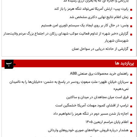
بارزگانی و اجاره ای که به بحران ارزی رسیده اند
رابرت پیپ: ارتش آمریکا نمی‌تواند تنگه هرمز را باز کند
زمان اعلام نتایج نهایی دکتری مشخص شد
ونس: در حال کار بر روی ایجاد یک سیستم ناوبری امن هستیم
گزارش «خبر شهر» از تداوم فعالیت موکب شهدای رزکان در اجتماع بزرگ مردم ولایت‌مدار
شهرستان شهریار
گزارشی از حادثه دریایی در سواحل عمان
پربازدید ها
راهنمای خرید محصولات برق صنعتی ABB
سربازانِ خیابانِ ظهور؛ ملتِ مبعوثِ رودسر در پاسخ به دشمن: «خیابان‌ها را به ناامیدان
نمی‌دهیم»
فرق است میان مجاهدان در میدان و ساکتین
ترامپ از افشای کمبود مهمات آمریکا خشمگین است
اجازه باز شدن مسیر دوم در تنگه هرمز را نخواهیم داد
اعلام پایان مراسم اربعین ۱۴۰۵
هشدار درباره فروش حواله‌های صوری خودروهای وارداتی