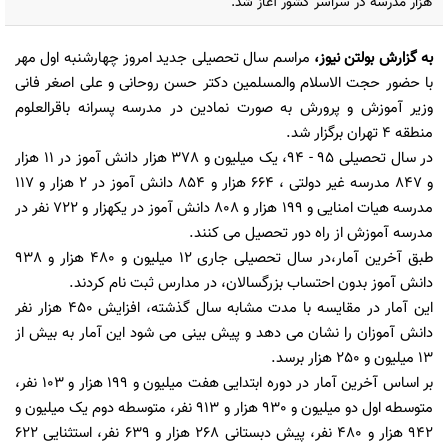
هزار مدرسه در سراسر کشور آغاز شد.
به گزارش
بولتن نیوز
،
مراسم سال تحصیلی جدید امروز چهارشنبه اول مهر
با حضور حجت الاسلام والمسلمین دکتر حسن روحانی و علی اصغر فانی
وزیر آموزش و پرورش به صورت نمادین در مدرسه پسرانه باقرالعلوم
منطقه 4 تهران برگزار شد.
در سال تحصیلی 95 - 94، یک میلیون و 378 هزار دانش آموز در 11 هزار
و 847 مدرسه غیر دولتی ، 664 هزار و 854 دانش آموز در 2 هزار و 117
مدرسه هیات امنایی و 199 هزار و 808 دانش آموز در یکهزار و 722 نفر در
مدرسه آموزش از راه دور تحصیل می کنند.
طبق آخرین آمار،در سال تحصیلی جاری 12 میلیون و 480 هزار و 938
دانش آموز بدون احتساب بزرگسالان، در مدارس ثبت نام کردند.
این آمار در مقایسه با مدت مشابه سال گذشته، افزایش 450 هزار نفر
دانش آموزان را نشان می دهد و پیش بینی می شود این آمار به بیش از
13 میلیون و 250 هزار برسد.
بر اساس آخرین آمار در دوره ابتدایی هفت میلیون و 199 هزار و 103 نفر،
متوسطه اول دو میلیون و 930 هزار و 913 نفر، متوسطه دوم یک میلیون و
942 هزار و 480 نفر، پیش دبستانی 268 هزار و 639 نفر، استثنایی 622