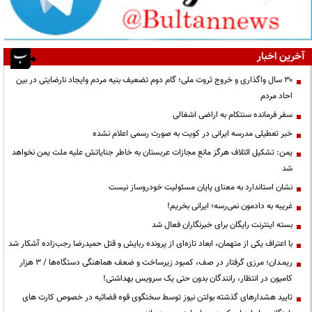
آخرین اخبار
۳۰ سال واگذاری و خروج ثروت ملی؛ گام دوم تضعیف بنیه مردم وایجاد نارضایتی در بین
احاد مردم
سفر فرمانده سنتکام به اراضی اشغالی
خبر تعطیلی مدرسه ایرانی در کویت به صورت رسمی اعلام نشده
یمن: تشکیل ائتلاف هرگز مانع مجازات عربستان به خاطر جنایاتش علیه ملت یمن نخواهد
شد
نشان استاندارد به معنای پایان مسئولیت خودروساز نیست
غریبه به دادمون نمی‌رسه؛ ایرانی بخریم!
بسته اینترنت رایگان برای خبرنگاران فعال شد
با اعتراف یکی از متهمان، ابعاد تازه‌ای از پرونده ربایش و قتل حمیدرضا رجب‌زاده آشکار شد
ریمـدان؛ مرزی گرفتار در صف، کمبود زیرساخت و ضعف هماهنگی دستگاه‌ها / ۳ هزار
کامیون در انتظار، رانندگان بدون حتی یک سرویس بهداشتی!
تایید هشدارهای گذشته بولتن نیوز توسط سخنگوی قوه قضائیه در خصوص کارت های