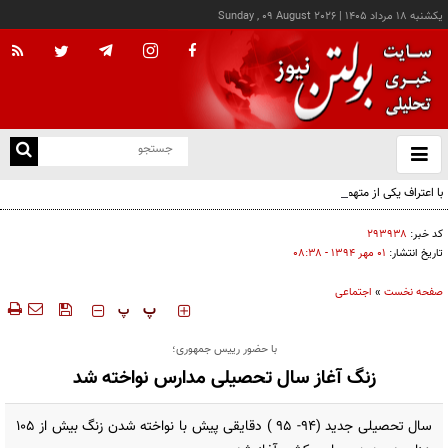
يکشنبه ۱۸ مرداد ۱۴۰۵
|
Sunday , 09 August 2026
از
و
ته
با اعتراف یکی از متهمان، ابعاد تازه‌ای از پرونده ربایش و قتل حمیدرضا رجب‌زاده آشکار شد
ن
نو
کد خبر:
۲۹۳۹۳۸
تاریخ انتشار:
۰۱ مهر ۱۳۹۴ - ۰۸:۳۸
صفحه نخست
»
اجتماعی
‍‍‍ پ
پ
با حضور رییس جمهوری؛
زنگ آغاز سال تحصیلی مدارس نواخته شد
سال تحصیلی جدید (94- 95 ) دقایقی پیش با نواخته شدن زنگ بیش از 105