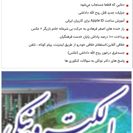
دعايي كه قطعا مستجاب مي‌شود
جزئیات جدید قتل روح الله داداشی
آموزش ساخت Apple ID برای کاربران ایرانی
راز خنده های اصغر فرهادی به حرکت بی شرمانه خانم بازیگر + عکس
پرداخت ۱۰۰ درصد پاداش پایان خدمت فرهنگیان
خلافی آنلاین/استعلام خلافی خودرو از طریق اینترنت، پیام کوتاه ، تلفن
جسدغرق درخون روح الله داداشی (عکس)
پاسخ های دکتر توکلی به سوالات کنکوری ها