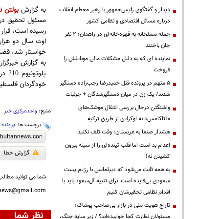
به گزارش
بولتن نی
دیدار و گفتگوی رئیس‌جمهور با رهبر معظم انقلاب
مسئول تحقیق دربا
درباره مسائل اقتصادی و نظامی کشور
رسیده است، قرار 
حمله مسلحانه به قهوه‌خانه‌ای در زاهدان؛ ۲ نفر
اوت سال دو هزار 
جان باختند
خواستار شد، قضات 
نماینده ای که به دلیل مشکلات مالی موبایلش را
به گزارش خبرگزار
فروخت
پلوتونیوم
در
210
۵ متهم در پرونده قتل حمیدرضا رجب‌زاده دستگیر
خودگردان فلسطین
شدند/ یک زن در میان دستگیرشدگان + جزئیات
واشنگتن درحال بررسی انتقال موشک‌های
منبع:
واحدمرکزی خبر
«آتاکامس» به اوکراین از طریق ترکیه
برچسب ها:
پرونده 
هشدار صنعا به عربستان: وقت تلف نکنید
اعدام بد است اما قلب تپنده‌ای را از سینه بیرون
گزارش خطا
کشیدن نه!
به همه ثابت می‌شود که دیپلماسی با رژیم پست
شما می توانید مطالب 
سعودی بی‌فایده است| برای تنبیه آل‌سعود باید با
nnews@gmail.com
اقدام نظامی تحقیرشان کنیم
تاراج هویت ملی در بازار بی‌صاحب پوشاک؛
نظر شما
مسئولان نظارت کجا خوابیده‌اند؟ / زیر سایه جنگ،