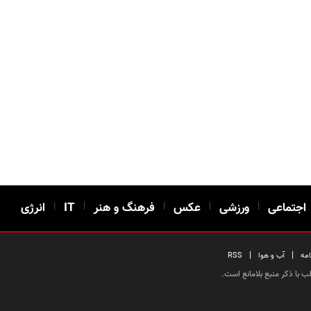
اجتماعی
|
ورزشی
|
عکس
|
فرهنگ و هنر
|
IT
|
انرژی
|
|
امه
آب و هوا
RSS
 با ذکر منبع بلامانع است.