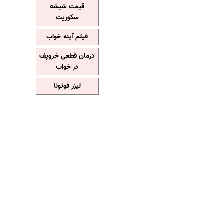
قیمت شیشه
سکوریت
فیلم آپنه خواب
درمان قطعی خروپف
در خواب
لیزر فوتونا