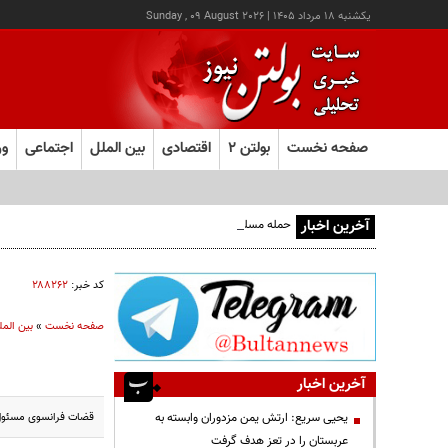
يکشنبه ۱۸ مرداد ۱۴۰۵
|
Sunday , 09 August 2026
صفحه نخست
بولتن ۲
اقتصادی
بین الملل
اجتماعی
ور
آخرین اخبار
حمله مسلحانه به قهوه‌خانه‌ای در زاهدان؛ ۲ نفر جان باختند
کد خبر:
۲۸۸۲۶۲
صفحه نخست
»
بین المل
آخرین اخبار
قضات فرانسوی مسئول ت
یحیی سریع: ارتش یمن مزدوران وابسته به
عربستان را در تعز هدف گرفت