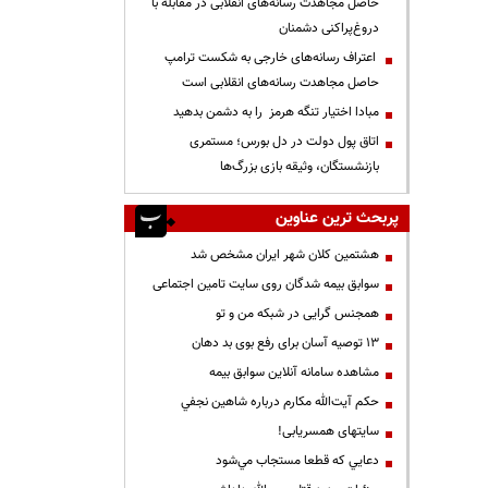
حاصل مجاهدت رسانه‌های انقلابی در مقابله با
دروغ‌پراکنی دشمنان
اعتراف رسانه‌های خارجی به شکست ترامپ
حاصل مجاهدت رسانه‌های انقلابی است
مبادا اختیار تنگه هرمز را به دشمن بدهید
اتاق پول دولت در دل بورس؛ مستمری
بازنشستگان، وثیقه بازی بزرگ‌ها
پربحث ترین عناوین
هشتمین کلان شهر ایران مشخص شد
سوابق بیمه شدگان روی سایت تامین اجتماعی
همجنس گرایی در شبکه من و تو
13 توصیه آسان برای رفع بوی بد دهان
مشاهده سامانه آنلاين سوابق بیمه
حكم آيت‌الله مكارم درباره شاهين نجفي
سایتهای همسریابی!
دعايي كه قطعا مستجاب مي‌شود