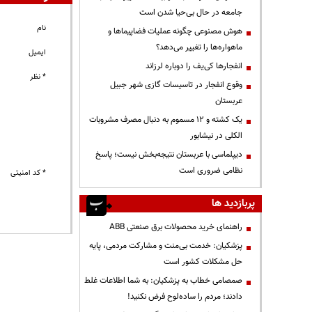
جامعه در حال بی‌حیا شدن است
نام
هوش مصنوعی چگونه عملیات فضاپیماها و
ماهواره‌ها را تغییر می‌دهد؟
ایمیل
انفجارها کی‌یف را دوباره لرزاند
* نظر
وقوع انفجار در تاسیسات گازی شهر جبیل
عربستان
یک کشته و ۱۲ مسموم به دنبال مصرف مشروبات
الکلی در نیشابور
دیپلماسی با عربستان نتیجه‌بخش نیست؛ پاسخ
نظامی ضروری است
* کد امنیتی
پربازدید ها
راهنمای خرید محصولات برق صنعتی ABB
پزشکیان: خدمت بی‌منت و مشارکت مردمی، پایه
حل مشکلات کشور است
صمصامی خطاب به پزشکیان: به شما اطلاعات غلط
دادند؛ مردم را ساده‌لوح فرض نکنید!