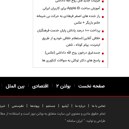
جزئیات جدید قتل روح الله داداشی
آموزش ساخت Apple ID برای کاربران ایرانی
راز خنده های اصغر فرهادی به حرکت بی شرمانه
خانم بازیگر + عکس
پرداخت ۱۰۰ درصد پاداش پایان خدمت فرهنگیان
خلافی آنلاین/استعلام خلافی خودرو از طریق
اینترنت، پیام کوتاه ، تلفن
جسدغرق درخون روح الله داداشی (عکس)
پاسخ های دکتر توکلی به سوالات کنکوری ها
صفحه نخست
|
بولتن ۲
|
اقتصادی
|
بین الملل
|
|
|
|
|
|
|
تماس با ما
درباره ما
آرشیو
جستجو
پیوندها
نظرسنجی
خبرن
تمام حقوق مادی و معنوی این سایت متعلق به بولتن نیوز است و استفاده از مطالب
طراحی و تولید: "
ایران سامانه
"