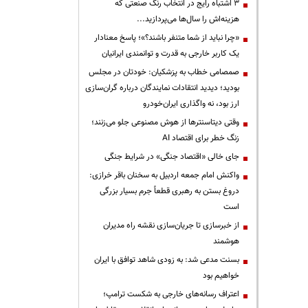
3 اشتباه رایج در انتخاب رنگ صنعتی که
هزینه‌اش را سال‌ها می‌پردازید...
«چرا نباید از شما متنفر باشند؟»؛ پاسخ معنادار
یک کاربر خارجی به قدرت و توانمندی ایرانیان
صمصامی خطاب به پزشکیان: خودتان در مجلس
بودید؛ دیدید انتقادات نمایندگان درباره گران‌سازی
ارز بود، نه واگذاری ایران‌خودرو
وقتی دیتاسنترها از هوش مصنوعی جلو می‌زنند؛
زنگ خطر برای اقتصاد AI
جای خالی «اقتصاد جنگی» در شرایط جنگی
واکنش امام جمعه اردبیل به سخنان باقر خرازی:
دروغ بستن به رهبری قطعاً جرم بسیار بزرگی
است
از خبرسازی تا جریان‌سازی نقشه راه مدیران
هوشمند
بسنت مدعی شد: به زودی شاهد توافق با ایران
خواهیم بود
اعتراف رسانه‌های خارجی به شکست ترامپ؛