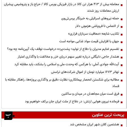
معامله بیش از ۴۱۳ هزار تن کالا در بازار فیزیکی بورس کالا / حراج باز و پتروشیمی پیشران
ارزش معاملات روز شدند
حمله نیروهای اسرائیلی به خبرنگار پرس‌تی‌وی
از التماس تا فروپاشی هژمونی دلار
تکذیب شایعه «معافیت سربازان فراری»
جهان با افزایش قیمت مواد غذایی مواجه است
تقسیم غنایم مدیران یا دفاع از تولید؛ پشت‌پرده درخواست توقف یک آیین‌نامه چه بود؟
هشدار حاجی دلیگانی درباره تغییر سهم دریای خزر و مخالفت با واگذاری امتیاز
آیت‌الله جوادی آملی: با هرکس که وحدت ملی و اسلامی را بشکند، باید مقابله کرد
تهاتر ۱۶۷۳ میلیارد تومان از اموال شرکت‌های تراستی
مطالبه برای شکستن انحصار پیمانکاری؛ نظارت دقیق بر واگذاری پروژه‌ها، راهکار مقابله با
فساد
فرق است میان مجاهدان در میدان و ساکتین
فرمانده نیروی هوایی ارتش: در دفاع از ملت ایران جان برکف خواهیم بود
پربحث ترین عناوین
هشتمین کلان شهر ایران مشخص شد