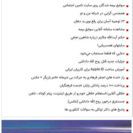
سوابق بیمه شدگان روی سایت تامین اجتماعی
همجنس گرایی در شبکه من و تو
13 توصیه آسان برای رفع بوی بد دهان
مشاهده سامانه آنلاين سوابق بیمه
حكم آيت‌الله مكارم درباره شاهين نجفي
سایتهای همسریابی!
دعايي كه قطعا مستجاب مي‌شود
جزئیات جدید قتل روح الله داداشی
آموزش ساخت Apple ID برای کاربران ایرانی
راز خنده های اصغر فرهادی به حرکت بی شرمانه خانم بازیگر + عکس
پرداخت ۱۰۰ درصد پاداش پایان خدمت فرهنگیان
خلافی آنلاین/استعلام خلافی خودرو از طریق اینترنت، پیام کوتاه ، تلفن
جسدغرق درخون روح الله داداشی (عکس)
پاسخ های دکتر توکلی به سوالات کنکوری ها