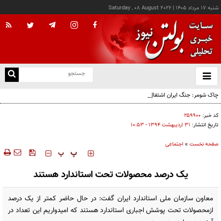
شنبه ۱۷ مرداد ۱۴۰۵
|
Saturday , 08 August 2026
از
و
ته
چاک شومر: جنگ ایران اشتغال آمریکا را تخریب کرد؛ ترامپ از کدام سیاره آمده؟!
ن
نو
کد خبر:
۲۵۹۹۰۰
تاریخ انتشار:
۳۱ ارديبهشت ۱۳۹۴ - ۱۰:۵۳
صفحه نخست
»
اجتماعی
‍‍‍ پ
پ
یک درصد محصولات تحت استاندارد هستند
معاون سازمان ملی استاندارد ایران گفت: در حال حاضر کمتر از یک درصد
ازمحصولات تحت پوشش اجباری استاندارد هستند که امیدواریم این تعداد در