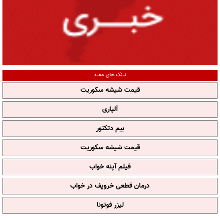
لینک های مفید
قیمت شیشه سکوریت
آلپاری
بیم دتکتور
قیمت شیشه سکوریت
فیلم آپنه خواب
درمان قطعی خروپف در خواب
لیزر فوتونا