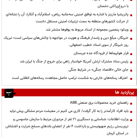
با دروغ‌پراکنی دشمنان
پاتریشیا مارینز با اشاره به توافق امنیتی سه‌جانبه ریاض، اسلام‌آباد و آنکارا، آن را نشانه‌ای
از حرکت کشورهای منطقه به سمت ترتیبات امنیتی مستقل دانست
ویدئو؛ پنجمین مجموعه از اسناد مربوط به یوفوها منتشر شد
خبرنگار، مبلّغ دین و پاسدار فرهنگ و هویت در مواجهه با چالش‌های سیاسی است؛ تبریک
روز خبرنگار از سوی استاد خطیب اصفهانی.
فرار هواپیماها از فرودگاه جده عربستان
رئیس ستاد مشترک ارتش آمریکا خواستار راهی برای خروج از جنگ با ایران شد
جای خالی «اقتصاد جنگی» در شرایط جنگی
اعتراف رسانه‌های خارجی به شکست ترامپ حاصل مجاهدت رسانه‌های انقلابی است
پربازدید ها
راهنمای خرید محصولات برق صنعتی ABB
باید افراد کارآمدتر را به کار گرفت/ کاری می کنیم در معیشت مردم مشکلی پیش نیاید
وزارت اطلاعات: شناسایی و دستگیری ۲۱ نفر از مزدوران مرتبط با سازمان جاسوسی و
تروریستی رژیم صهیونیستی و بازداشت ۴ نفر از اعضای باندهای مسلح شرارت و اغتشاش
در استان کرمان