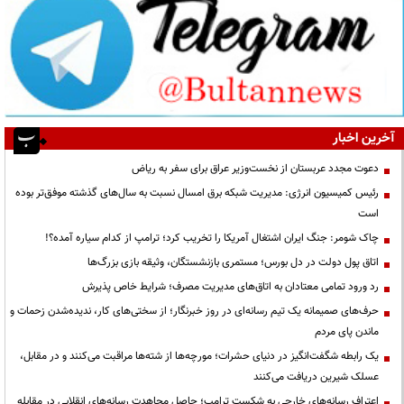
آخرین اخبار
دعوت مجدد عربستان از نخست‌وزیر عراق برای سفر به ریاض
رئیس کمیسیون انرژی: مدیریت شبکه برق امسال نسبت به سال‌های گذشته موفق‌تر بوده
است
چاک شومر: جنگ ایران اشتغال آمریکا را تخریب کرد؛ ترامپ از کدام سیاره آمده؟!
اتاق پول دولت در دل بورس؛ مستمری بازنشستگان، وثیقه بازی بزرگ‌ها
رد ورود تمامی معتادان به اتاق‌های مدیریت مصرف؛ شرایط خاص پذیرش
حرف‌های صمیمانه یک تیم رسانه‌ای در روز خبرنگار؛ از سختی‌های کار، ندیده‌شدن زحمات و
ماندن پای مردم
یک رابطه شگفت‌انگیز در دنیای حشرات؛ مورچه‌ها از شته‌ها مراقبت می‌کنند و در مقابل،
عسلک شیرین دریافت می‌کنند
اعتراف رسانه‌های خارجی به شکست ترامپ؛ حاصل مجاهدت رسانه‌های انقلابی در مقابله