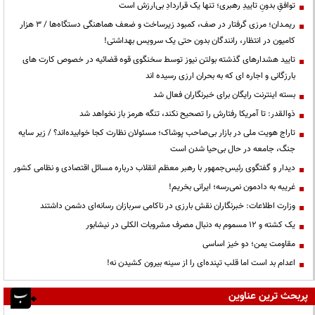
توافقِ بدونِ تاییدِ رهبری؛ تنها یک قراردادِ بی‌ارزش است
ریمـدان؛ مرزی گرفتار در صف، کمبود زیرساخت و ضعف هماهنگی دستگاه‌ها / ۳ هزار
کامیون در انتظار، رانندگان بدون حتی یک سرویس بهداشتی!
تایید هشدارهای گذشته بولتن نیوز توسط سخنگوی قوه قضائیه در خصوص کارت های
بارزگانی و اجاره ای که به بحران ارزی رسیده اند
بسته اینترنت رایگان برای خبرنگاران فعال شد
ذوالقدر: تا آمریکا رفتارش را تصحیح نکند، تنگه هرمز باز نخواهد شد
تاراج هویت ملی در بازار بی‌صاحب پوشاک؛ مسئولان نظارت کجا خوابیده‌اند؟ / زیر سایه
جنگ، جامعه در حال بی‌حیا شدن است
دیدار و گفتگوی رئیس‌جمهور با رهبر معظم انقلاب درباره مسائل اقتصادی و نظامی کشور
غریبه به دادمون نمی‌رسه؛ ایرانی بخریم!
وزارت اطلاعات: خبرنگاران نقش بارزی در ناکامی سربازان رسانه‌ای دشمن داشتند
یک کشته و ۱۲ مسموم به دنبال مصرف مشروبات الکلی در نیشابور
مقاومت یمن؛ دو خیز اساسی
اعدام بد است اما قلب تپنده‌ای را از سینه بیرون کشیدن نه!
پربحث ترین عناوین