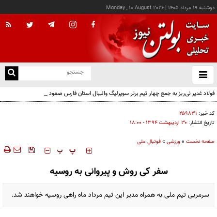
دوشنبه ۱۹ مرداد ۱۴۰۵
|
Monday , 10 August 2026
از
و
ته
فولاد غدیر نی‌ریز به جمع چهار تیم برتر سوپرلیگ والیبال استان فارس صعود کرد
ن
نو
کد خبر:
۲۵۹۸۳۱
تاریخ انتشار:
۳۰ ارديبهشت ۱۳۹۴ - ۱۸:۰۰
صفحه نخست
»
ورزشی
»
فوتبال ملی
‍‍‍ پ
پ
سفر کی روش و پیروانی به روسیه
سرمربی تیم ملی به همراه مدیر این تیم مرداد ماه راهی روسیه خواهند شد.