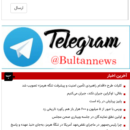
آخرین اخبار
کلیات طرح «اقدام راهبردی تأمین امنیت و پیشرفت تنگه هرمز» تصویب شد
بقائی: اوکراین جبران نکند، جبران می‌کنیم
پاییز پربارش در راه است
بورس با عبور از ۵ میلیون و ۶۰۰ هزار باز هم رکورد تاریخی زد
اولین نطق نمایندگان در جلسه وبیناری صحن مجلس
چرا رئیس‌جمهور در ماجرای نقض‌عهد آمریکا در تنگهٔ هرمز، به‌جای «نبذ عهد» و پاسخ