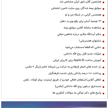
هشتمین کلان شهر ایران مشخص شد
سوابق بیمه شدگان روی سایت تامین اجتماعی
همجنس گرایی در شبکه من و تو
13 توصیه آسان برای رفع بوی بد دهان
مشاهده سامانه آنلاين سوابق بیمه
حكم آيت‌الله مكارم درباره شاهين نجفي
سایتهای همسریابی!
دعايي كه قطعا مستجاب مي‌شود
جزئیات جدید قتل روح الله داداشی
آموزش ساخت Apple ID برای کاربران ایرانی
راز خنده های اصغر فرهادی به حرکت بی شرمانه خانم بازیگر + عکس
پرداخت ۱۰۰ درصد پاداش پایان خدمت فرهنگیان
خلافی آنلاین/استعلام خلافی خودرو از طریق اینترنت، پیام کوتاه ، تلفن
جسدغرق درخون روح الله داداشی (عکس)
پاسخ های دکتر توکلی به سوالات کنکوری ها