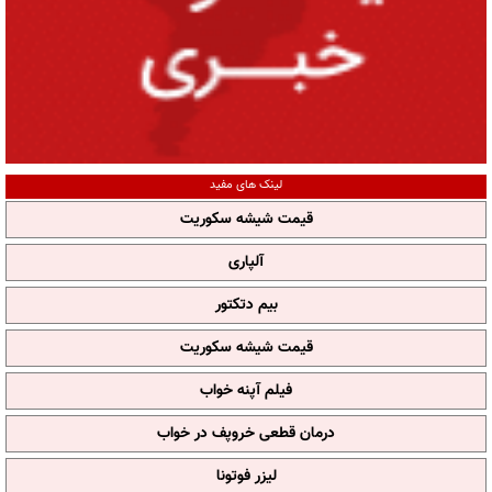
لینک های مفید
قیمت شیشه سکوریت
آلپاری
بیم دتکتور
قیمت شیشه سکوریت
فیلم آپنه خواب
درمان قطعی خروپف در خواب
لیزر فوتونا