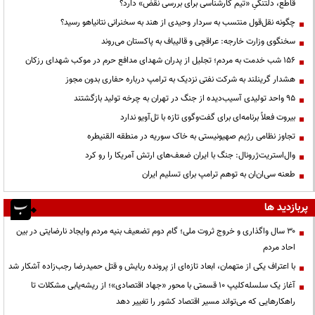
قاطع، دلتنگیِ «تیم کارشناسی برای بررسی نقض» دارد؟
چگونه نقل‌قول منتسب به سردار وحیدی از هند به سخنرانی نتانیاهو رسید؟
سخنگوی وزارت خارجه: عراقچی و قالیباف به پاکستان می‌روند
۱۵۶ شب خدمت به مردم؛ تجلیل از پدران شهدای مدافع حرم در موکب شهدای رزکان
هشدار گرینلند به شرکت نفتی نزدیک به ترامپ درباره حفاری بدون مجوز
95 واحد تولیدی آسیب‌دیده از جنگ در تهران به چرخه تولید بازگشتند
بیروت فعلاً برنامه‌ای برای گفت‌وگوی تازه با تل‌آویو ندارد
تجاوز نظامی رژیم صهیونیستی به خاک سوریه در منطقه القنیطره
وال‌استریت‌ژرونال: جنگ با ایران ضعف‌های ارتش آمریکا را رو کرد
طعنه سی‌ان‌ان به توهم ترامپ برای تسلیم ایران
پربازدید ها
۳۰ سال واگذاری و خروج ثروت ملی؛ گام دوم تضعیف بنیه مردم وایجاد نارضایتی در بین
احاد مردم
با اعتراف یکی از متهمان، ابعاد تازه‌ای از پرونده ربایش و قتل حمیدرضا رجب‌زاده آشکار شد
آغاز یک سلسله‌کلیپ ۱۰ قسمتی با محور «جهاد اقتصادی»؛ از ریشه‌یابی مشکلات تا
راهکارهایی که می‌تواند مسیر اقتصاد کشور را تغییر دهد