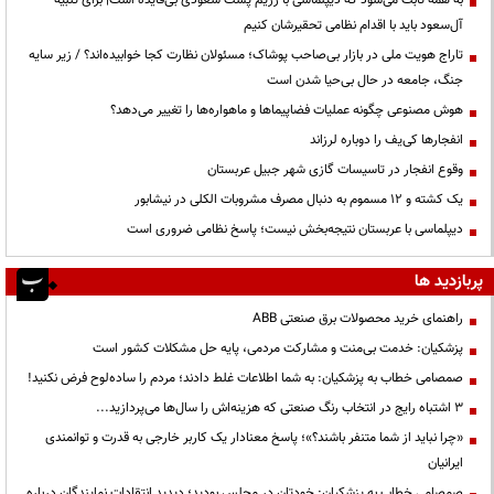
آل‌سعود باید با اقدام نظامی تحقیرشان کنیم
تاراج هویت ملی در بازار بی‌صاحب پوشاک؛ مسئولان نظارت کجا خوابیده‌اند؟ / زیر سایه
جنگ، جامعه در حال بی‌حیا شدن است
هوش مصنوعی چگونه عملیات فضاپیماها و ماهواره‌ها را تغییر می‌دهد؟
انفجارها کی‌یف را دوباره لرزاند
وقوع انفجار در تاسیسات گازی شهر جبیل عربستان
یک کشته و ۱۲ مسموم به دنبال مصرف مشروبات الکلی در نیشابور
دیپلماسی با عربستان نتیجه‌بخش نیست؛ پاسخ نظامی ضروری است
پربازدید ها
راهنمای خرید محصولات برق صنعتی ABB
پزشکیان: خدمت بی‌منت و مشارکت مردمی، پایه حل مشکلات کشور است
صمصامی خطاب به پزشکیان: به شما اطلاعات غلط دادند؛ مردم را ساده‌لوح فرض نکنید!
3 اشتباه رایج در انتخاب رنگ صنعتی که هزینه‌اش را سال‌ها می‌پردازید...
«چرا نباید از شما متنفر باشند؟»؛ پاسخ معنادار یک کاربر خارجی به قدرت و توانمندی
ایرانیان
صمصامی خطاب به پزشکیان: خودتان در مجلس بودید؛ دیدید انتقادات نمایندگان درباره