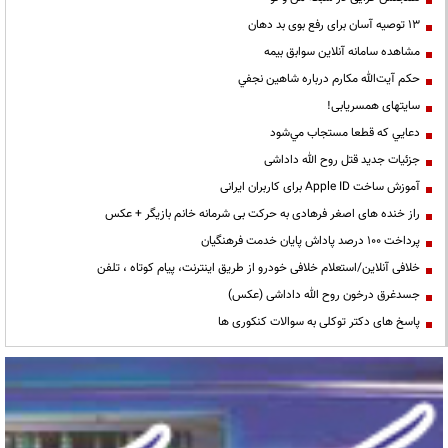
13 توصیه آسان برای رفع بوی بد دهان
مشاهده سامانه آنلاين سوابق بیمه
حكم آيت‌الله مكارم درباره شاهين نجفي
سایتهای همسریابی!
دعايي كه قطعا مستجاب مي‌شود
جزئیات جدید قتل روح الله داداشی
آموزش ساخت Apple ID برای کاربران ایرانی
راز خنده های اصغر فرهادی به حرکت بی شرمانه خانم بازیگر + عکس
پرداخت ۱۰۰ درصد پاداش پایان خدمت فرهنگیان
خلافی آنلاین/استعلام خلافی خودرو از طریق اینترنت، پیام کوتاه ، تلفن
جسدغرق درخون روح الله داداشی (عکس)
پاسخ های دکتر توکلی به سوالات کنکوری ها