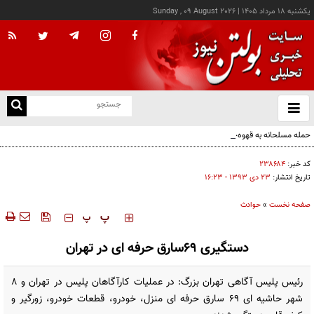
يکشنبه ۱۸ مرداد ۱۴۰۵
|
Sunday , 09 August 2026
از
و
ته
حمله مسلحانه به قهوه‌خانه‌ای در زاهدان؛ ۲ نفر جان باختند
ن
نو
کد خبر:
۲۳۸۶۸۴
تاریخ انتشار:
۲۳ دی ۱۳۹۳ - ۱۶:۲۳
صفحه نخست
»
حوادث
‍‍‍ پ
پ
دستگیری ۶۹سارق حرفه ای در تهران
رئیس پلیس آگاهی تهران بزرگ: در عملیات کارآگاهان پلیس در تهران و ۸
شهر حاشیه ای ۶۹ سارق حرفه ای منزل، خودرو، قطعات خودرو، زورگیر و