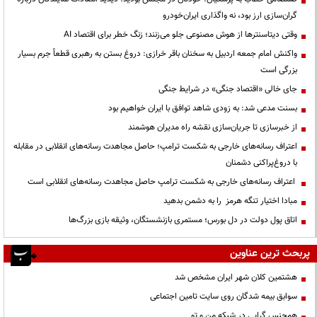
گران‌سازی ارز بود، نه واگذاری ایران‌خودرو
وقتی دیتاسنترها از هوش مصنوعی جلو می‌زنند؛ زنگ خطر برای اقتصاد AI
واکنش امام جمعه اردبیل به سخنان باقر خرازی: دروغ بستن به رهبری قطعاً جرم بسیار
بزرگی است
جای خالی «اقتصاد جنگی» در شرایط جنگی
بسنت مدعی شد: به زودی شاهد توافق با ایران خواهیم بود
از خبرسازی تا جریان‌سازی نقشه راه مدیران هوشمند
اعتراف رسانه‌های خارجی به شکست ترامپ؛ حاصل مجاهدت رسانه‌های انقلابی در مقابله
با دروغ‌پراکنی دشمنان
اعتراف رسانه‌های خارجی به شکست ترامپ حاصل مجاهدت رسانه‌های انقلابی است
مبادا اختیار تنگه هرمز را به دشمن بدهید
اتاق پول دولت در دل بورس؛ مستمری بازنشستگان، وثیقه بازی بزرگ‌ها
پربحث ترین عناوین
هشتمین کلان شهر ایران مشخص شد
سوابق بیمه شدگان روی سایت تامین اجتماعی
همجنس گرایی در شبکه من و تو