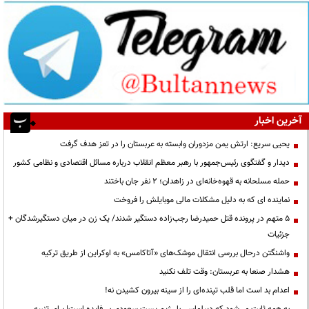
آخرین اخبار
یحیی سریع: ارتش یمن مزدوران وابسته به عربستان را در تعز هدف گرفت
دیدار و گفتگوی رئیس‌جمهور با رهبر معظم انقلاب درباره مسائل اقتصادی و نظامی کشور
حمله مسلحانه به قهوه‌خانه‌ای در زاهدان؛ ۲ نفر جان باختند
نماینده ای که به دلیل مشکلات مالی موبایلش را فروخت
۵ متهم در پرونده قتل حمیدرضا رجب‌زاده دستگیر شدند/ یک زن در میان دستگیرشدگان +
جزئیات
واشنگتن درحال بررسی انتقال موشک‌های «آتاکامس» به اوکراین از طریق ترکیه
هشدار صنعا به عربستان: وقت تلف نکنید
اعدام بد است اما قلب تپنده‌ای را از سینه بیرون کشیدن نه!
به همه ثابت می‌شود که دیپلماسی با رژیم پست سعودی بی‌فایده است| برای تنبیه