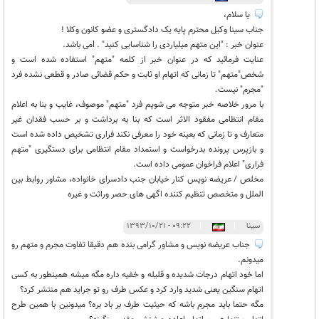
یا سلام،
جناب سینا وکیل محترم پایه یک دادگستری و عضو کانون وکلا !
عنوان خبر : "این متهم میلیاردی را شناسایی کنید" . lمی باشد.
عنایت فرمائید که در عنوان خبر از کلمه "متهم" استفاده شده است و
شخص"متهم" تا زمانی که اتهام او ثابت و حکم قضائی صادر و قطعی نشده فرد
"مجرم" نیست.
با مرور خلاصه خبر متوجه می شویم فرد "متهم" موصوف، غایب و بنا به اعلام
مقام انتظامی مفقود الاثر است که بنا به برداشت و بر حسب فقدان غیر
متعارف و تا زمانی که بعینه خود را معرفی نکند فراری تشخیص داده شده است
و بازپرس پرونده بدرخواست و استمداد مقام انتظامی برای دستگیری "متهم
فراری" اعلام فراخوان عمومی داده است.
مخلص / عریضه نویس کنار خیابان جنب دادسرای خانواده، مشاور روابط بین
الملل و متخصص تنظیم کننده اگهی های حصر وراثت و غیره
سینا
|
|
۰۹:۲۲ - ۱۳۹۳/۱۰/۲۱
جناب عریضه نویس و مشاور گرامی بنده هم دقیقا تفاوت مجرم و متهم رو
میدونم.
اما خود اتهام درجات شدیده و قلیله و خفیه داره مگه میشه همینطور به کسی
اتهام سنگین یعنی شدید وارد کرد و عکس طرف رو تو جراید هم منتشر کرد؟
مگه حتما باید مجرم باشه که حیثیت طرف بر باد بره؟ میدونین با همین طرح