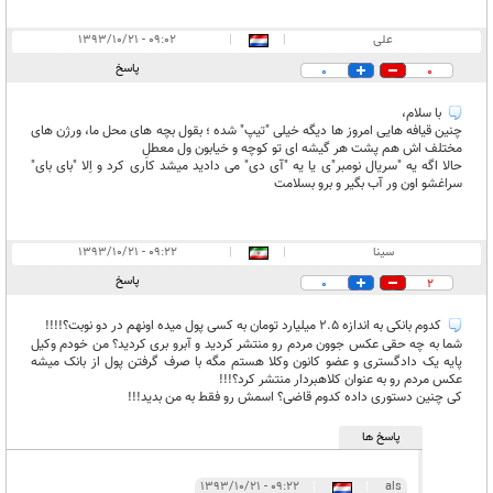
علی
|
|
۰۹:۰۲ - ۱۳۹۳/۱۰/۲۱
پاسخ
0
0
با سلام،
چنین قیافه هایی امروز ها دیگه خیلی "تیپ" شده ؛ بقول بچه های محل ما، ورژن های
مختلف اش هم پشت هر گیشه ای تو کوچه و خیابون ول معطلِ
حالا اگه یه "سریال نومبر"ی یا یه "آی دی" می دادید میشد کاری کرد و اِلا "بای بای"
سراغشو اون ور آب بگیر و برو بسلامت
سینا
|
|
۰۹:۲۲ - ۱۳۹۳/۱۰/۲۱
پاسخ
0
2
کدوم بانکی به اندازه 2.5 میلیارد تومان به کسی پول میده اونهم در دو نوبت؟!!!!
شما به چه حقی عکس جوون مردم رو منتشر کردید و آبرو بری کردید؟ من خودم وکیل
پایه یک دادگستری و عضو کانون وکلا هستم مگه با صرف گرفتن پول از بانک میشه
عکس مردم رو به عنوان کلاهبردار منتشر کرد؟!!!
کی چنین دستوری داده کدوم قاضی؟ اسمش رو فقط به من بدید!!!
پاسخ ها
۰۹:۲۲ - ۱۳۹۳/۱۰/۲۱
|
|
als