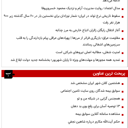
ادامه می‌دهد
مدالِ اعتماد؛ روایت مدیریت آرام و نزدیک محمود خسروی‌وفا
سقوط تاریخی نرخ تولد در ایران؛ شمار نوزادان برای نخستین بار در ۶۰ سال گذشته زیر ۹۰۰
هزار نفر رفت
آغاز انتقال رایگان زائران اتباع خارجی به مرز چذابه
مقاومت عراق؛ بازیگری فراتر از مرزها | پهپادهای عراقی پیام بازدارندگی را به قلب
سرزمین‌های اشغالی رساندند
‌امنیت شغلی، مطالبه اصلی نیروهای شرکتی است
تمدید همه مجوزها و مهلت‌های ویژه تا پایان شهریور؛ بخشنامه جدید دولت ابلاغ شد
پربحث ترین عناوین
هشتمین کلان شهر ایران مشخص شد
سوابق بیمه شدگان روی سایت تامین اجتماعی
همجنس گرایی در شبکه من و تو
13 توصیه آسان برای رفع بوی بد دهان
مشاهده سامانه آنلاين سوابق بیمه
حكم آيت‌الله مكارم درباره شاهين نجفي