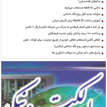
سایتهای همسریابی!
دعايي كه قطعا مستجاب مي‌شود
جزئیات جدید قتل روح الله داداشی
آموزش ساخت Apple ID برای کاربران ایرانی
راز خنده های اصغر فرهادی به حرکت بی شرمانه خانم بازیگر + عکس
پرداخت ۱۰۰ درصد پاداش پایان خدمت فرهنگیان
خلافی آنلاین/استعلام خلافی خودرو از طریق اینترنت، پیام کوتاه ، تلفن
جسدغرق درخون روح الله داداشی (عکس)
پاسخ های دکتر توکلی به سوالات کنکوری ها