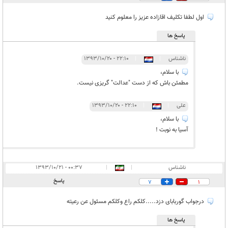
اول لطفا تکلیف اقازاده عزیز را معلوم کنید
پاسخ ها
ناشناس
|
|
۲۲:۱۰ - ۱۳۹۳/۱۰/۲۰
با سلام،
مطمئن باش که از دست "عدالت" گریزی نیست.
علی
|
|
۲۲:۱۰ - ۱۳۹۳/۱۰/۲۰
با سلام،
آسیا به نوبت !
ناشناس
|
|
۰۰:۳۷ - ۱۳۹۳/۱۰/۲۱
پاسخ
7
1
درجواب گوربابای دزد.....کلکم راع وکلکم مسئول عن رعیته
پاسخ ها