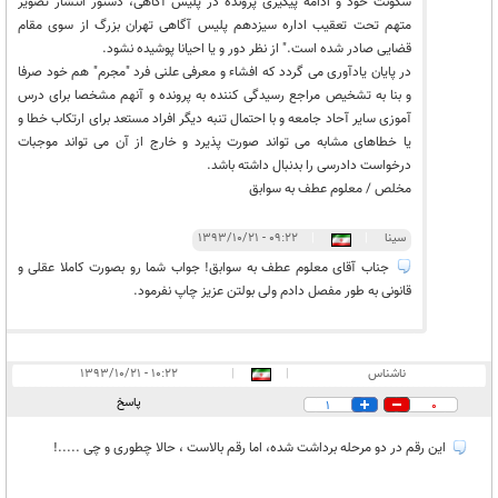
سکونت خود و ادامه پیگیری پرونده در پلیس آگاهی، دستور انتشار تصویر
متهم تحت تعقیب اداره سیزدهم پلیس آگاهی تهران بزرگ از سوی مقام
قضایی صادر شده است." از نظر دور و یا احیانا پوشیده نشود.
در پایان یادآوری می گردد که افشاء و معرفی علنی فرد "مجرم" هم خود صرفا
و بنا به تشخیص مراجع رسیدگی کننده به پرونده و آنهم مشخصا برای درس
آموزی سایر آحاد جامعه و با احتمال تنبه دیگر افراد مستعد برای ارتکاب خطا و
یا خطاهای مشابه می تواند صورت پذیرد و خارج از آن می تواند موجبات
درخواست دادرسی را بدنبال داشته باشد.
مخلص / معلوم عطف به سوابق
سینا
|
|
۰۹:۲۲ - ۱۳۹۳/۱۰/۲۱
جناب آقای معلوم عطف به سوابق! جواب شما رو بصورت کاملا عقلی و
قانونی به طور مفصل دادم ولی بولتن عزیز چاپ نفرمود.
ناشناس
|
|
۱۰:۲۲ - ۱۳۹۳/۱۰/۲۱
پاسخ
1
0
این رقم در دو مرحله برداشت شده، اما رقم بالاست ، حالا چطوری و چی .....!