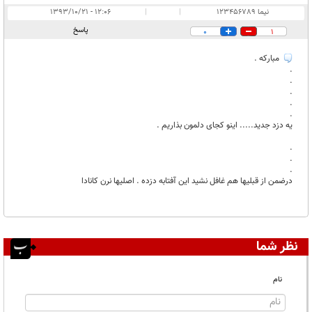
نیما 123456789
|
|
۱۲:۰۶ - ۱۳۹۳/۱۰/۲۱
پاسخ
0
1
مبارکه .
.
.
.
.
.
یه دزد جدید..... اینو کجای دلمون بذاریم .
.
.
.
درضمن از قبلیها هم غافل نشید این آفتابه دزده . اصلیها نرن کانادا
نظر شما
نام