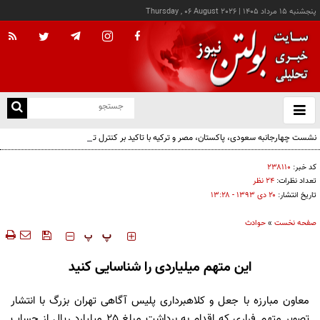
پنجشنبه ۱۵ مرداد ۱۴۰۵
|
Thursday , 06 August 2026
از
و
ته
نشست چهارجانبه سعودی، پاکستان، مصر و ترکیه با تاکید بر کنترل تنش‌ها
ن
نو
کد خبر:
۲۳۸۱۱۰
تعداد نظرات:
۲۴ نظر
تاریخ انتشار:
۲۰ دی ۱۳۹۳ - ۱۳:۲۸
صفحه نخست
»
حوادث
‍‍‍ پ
پ
این متهم میلیاردی را شناسایی کنید
معاون مبارزه با جعل و کلاهبرداری پلیس آگاهی تهران بزرگ با انتشار
تصویر متهم فراری که اقدام به برداشت مبلغ 25 میلیارد ریال از حساب