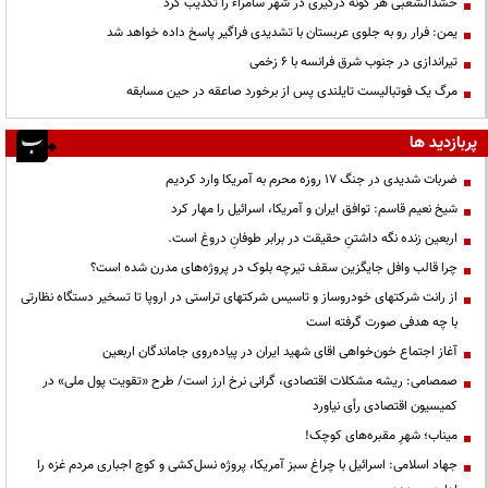
حشدالشعبی هر گونه درگیری در شهر سامراء را تکذیب کرد
یمن: فرار رو به جلوی عربستان با تشدیدی فراگیر پاسخ داده خواهد شد
تیراندازی در جنوب شرق فرانسه با ۶ زخمی
مرگ یک فوتبالیست تایلندی پس از برخورد صاعقه در حین مسابقه
پربازدید ها
ضربات شدیدی در جنگ ۱۷ روزه محرم به آمریکا وارد کردیم
شیخ نعیم قاسم: توافق ایران و آمریکا، اسرائیل را مهار کرد
اربعین زنده نگه داشتنِ حقیقت در برابر طوفانِ دروغ است.
چرا قالب وافل جایگزین سقف تیرچه بلوک در پروژه‌های مدرن شده است؟
از رانت‌ شرکتهای خودروساز و تاسیس شرکتهای تراستی در اروپا تا تسخیر دستگاه نظارتی
با چه هدفی صورت گرفته است
آغاز اجتماع خون‌خواهی اقای شهید ایران در پیاده‌روی جاماندگان اربعین
صمصامی: ریشه مشکلات اقتصادی، گرانی نرخ ارز است/ طرح «تقویت پول ملی» در
کمیسیون اقتصادی رأی نیاورد
میناب؛ شهرِ مقبره‌های کوچک!
جهاد اسلامی: اسرائیل با چراغ سبز آمریکا، پروژه نسل‌کشی و کوچ اجباری مردم غزه را