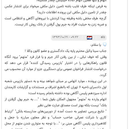
اتهام و تنها همین اتهام اعاده حیثیتش چقدر سنگینه؟
به فرض اینکه طرف غایب باشه تامین دلیل مکفی میخواد برای انتشار عکس
چقدر از تامین دلیل مکفی این پرونده اطلاعات دارید؟
گرچه طرف مخفی باشه وظیفه پیدا کردنش با نیروهای آگاهی و انتظامی است
و ضربه زدن به حیثیت افراد به جرم پول گرفتن از بانک روش کار نیست.
۰۹:۲۲ - ۱۳۹۳/۱۰/۲۱
|
|
als
یا سلام،
جناب سینا وکیل محترم پایه یک دادگستری و عضو کانون وکلا !
وقتی که خوف تبانی ، از بین رفتن آثار جرم و یا فرار فرد "متهم" برود آنگاه
قانون راهکارهایی را در اختیار "بازپرس رسیدگی کننده" قرار می دهد که
درخواست انتشار فراخوان عمومی برای دستگیری جزو از موارد آن محسوب می
گردد.
در این پرونده ، موارد اتهامی بر مبنای شواهد بینه و به دستور بازپرس شعبه
اول دادسرای ناحیه 6 تهران که بالطبع اشراف بر مستندات و گزارشات کارمندان
اداره سیزدهم پلیس آگاهی بوده داشته بانجام رسیده است؛
اتهام وارده به "متهم" مجهول المکان بقول شما : "... به جرم پول گرفتن از
بانک" نیست بلکه بهتر است مصداق عبارت هایی نظیر
" نتایج بررسی تصاویر به‌ دست آمده از دوربین‌های مداربسته بانکی" "ارتباط
کاری با شرکت عمرانی صاحب حساب" و نظر معاون مبارزه با جعل و
کلاهبرداری پلیس آگاهی مبنی بر: "...با توجه به متواری شدن متهم از محل