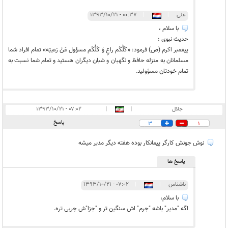
علی
|
|
۰۰:۳۷ - ۱۳۹۳/۱۰/۲۱
با سلام ،
حدیث نبوی :
پيغمبر اكرم (ص) فرمود: «كُلُّكُم راعٍ وَ كُلُّكُم مسؤول عَنْ رَعيتِه» تمام افراد شما
مسلمانان به منزله حافظ و نگهبان و شبان ديگران هستيد و تمام شما نسبت به
تمام خودتان مسؤوليد.
جلال
|
|
۰۷:۰۲ - ۱۳۹۳/۱۰/۲۱
پاسخ
3
1
نوش جونش کارگر پیمانکار بوده هفته دیگر مدیر میشه
پاسخ ها
ناشناس
|
|
۰۷:۰۲ - ۱۳۹۳/۱۰/۲۱
با سلام،
اگه "مدیر" باشه "جرم" اش سنگین تر و "جزا"ش چربی تره.