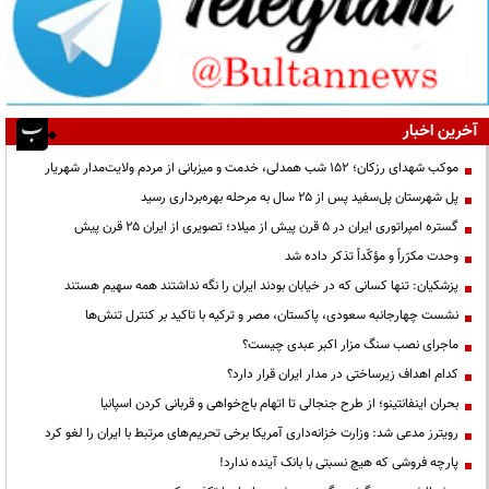
آخرین اخبار
موکب شهدای رزکان؛ ۱۵۲ شب همدلی، خدمت و میزبانی از مردم ولایت‌مدار شهریار
پل شهرستان پل‌سفید پس از ۲۵ سال به مرحله بهره‌برداری رسید
گستره امپراتوری ایران در ۵ قرن پیش از میلاد؛ تصویری از ایران ۲۵ قرن پیش
وحدت مکرّراً و مؤکّداً تذکر داده شد
پزشکیان: تنها کسانی که در خیابان بودند ایران را نگه نداشتند همه سهیم هستند
نشست چهارجانبه سعودی، پاکستان، مصر و ترکیه با تاکید بر کنترل تنش‌ها
ماجرای نصب سنگ مزار اکبر عبدی چیست؟
کدام اهداف زیرساختی در مدار ایران قرار دارد؟
بحران اینفانتینو؛ از طرح جنجالی تا اتهام باج‌خواهی و قربانی کردن اسپانیا
رویترز مدعی شد: وزارت خزانه‌داری آمریکا برخی تحریم‌های مرتبط با ایران را لغو کرد
پارچه فروشی که هیچ نسبتی با بانک آینده ندارد!