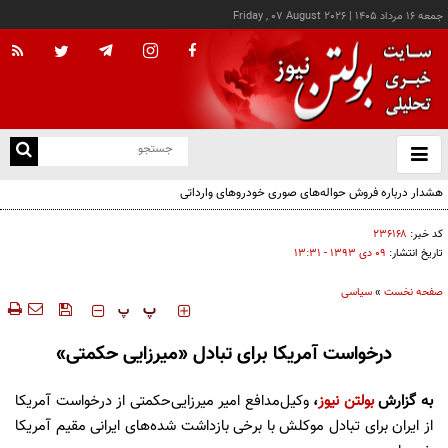
جمعه ۱۶ مرداد ۱۴۰۵
|
Friday , 07 August 2026
از
و
ته
هشدار درباره فروش حواله‌های صوری خودروهای وارداتی
ن
نو
کد خبر:
۲۳۶۱۶۸
تاریخ انتشار:
۰۹ دی ۱۳۹۳ - ۱۳:۳۱
صفحه نخست
»
سیاسی
‍‍‍ پ
پ
درخواست آمریکا برای تبادل «میرزایی حکمتی»
به گزارش
بولتن نیوز
،
وکیل‌مدافع امیر میرزایی‌حکمتی از درخواست آمریکا
از ایران برای تبادل موکلش با برخی بازداشت‌ شده‌های ایرانی مقیم آمریکا