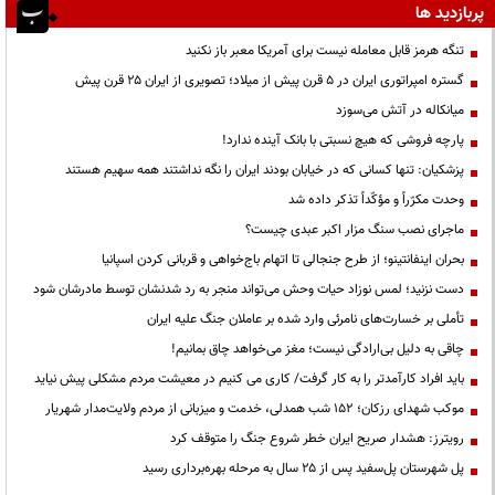
پربازدید ها
تنگه هرمز قابل معامله نیست برای آمریکا معبر باز نکنید
گستره امپراتوری ایران در ۵ قرن پیش از میلاد؛ تصویری از ایران ۲۵ قرن پیش
میانکاله در آتش می‌سوزد
پارچه فروشی که هیچ نسبتی با بانک آینده ندارد!
پزشکیان: تنها کسانی که در خیابان بودند ایران را نگه نداشتند همه سهیم هستند
وحدت مکرّراً و مؤکّداً تذکر داده شد
ماجرای نصب سنگ مزار اکبر عبدی چیست؟
بحران اینفانتینو؛ از طرح جنجالی تا اتهام باج‌خواهی و قربانی کردن اسپانیا
دست نزنید؛ لمس نوزاد حیات وحش می‌تواند منجر به رد شدنشان توسط مادرشان شود
تأملی بر خسارت‌های نامرئی وارد شده بر عاملان جنگ علیه ایران
چاقی به دلیل بی‌ارادگی نیست؛ مغز می‌خواهد چاق بمانیم!
باید افراد کارآمدتر را به کار گرفت/ کاری می کنیم در معیشت مردم مشکلی پیش نیاید
موکب شهدای رزکان؛ ۱۵۲ شب همدلی، خدمت و میزبانی از مردم ولایت‌مدار شهریار
رویترز: هشدار صریح ایران خطر شروع جنگ را متوقف کرد
پل شهرستان پل‌سفید پس از ۲۵ سال به مرحله بهره‌برداری رسید