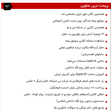
پربحث ترین عناوین
هشتمین کلان شهر ایران مشخص شد
سوابق بیمه شدگان روی سایت تامین اجتماعی
همجنس گرایی در شبکه من و تو
13 توصیه آسان برای رفع بوی بد دهان
مشاهده سامانه آنلاين سوابق بیمه
حكم آيت‌الله مكارم درباره شاهين نجفي
سایتهای همسریابی!
دعايي كه قطعا مستجاب مي‌شود
جزئیات جدید قتل روح الله داداشی
آموزش ساخت Apple ID برای کاربران ایرانی
راز خنده های اصغر فرهادی به حرکت بی شرمانه خانم بازیگر + عکس
پرداخت ۱۰۰ درصد پاداش پایان خدمت فرهنگیان
خلافی آنلاین/استعلام خلافی خودرو از طریق اینترنت، پیام کوتاه ، تلفن
جسدغرق درخون روح الله داداشی (عکس)
پاسخ های دکتر توکلی به سوالات کنکوری ها