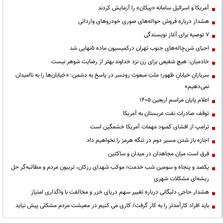
آمریکا و اسرائیل سامانه «پیکان» را آزمایش کردند
هشدار درباره فروش حواله‌های صوری خودروهای وارداتی
۷ توصیه برای آغاز نویسندگی
احیای شن‌چاله‌های جنوب تهران درکمیسیون ماده ۵نهایی شد
خادمیان: هیچ شفیعی برای زن نزد خداوند بهتر از رضایت شوهر نیست
سربازانِ خیابانِ ظهور؛ ملتِ مبعوثِ رودسر در پاسخ به دشمن: «خیابان‌ها را به ناامیدان
نمی‌دهیم»
اعلام پایان مراسم اربعین ۱۴۰۵
توقف صادرات نفت عربستان به آمریکا
ترامپ از افشای کمبود مهمات آمریکا خشمگین است
اجازه باز شدن مسیر دوم در تنگه هرمز را نخواهیم داد
فرق است میان مجاهدان در میدان و ساکتین
یکصد و پنجاه و سومین شب خدمت؛ موکب شهدای رزکان، تریبون مردم و مطالبه‌گر حل
ریشه‌ای مشکلات شهری
هشدار حاجی دلیگانی درباره تغییر سهم دریای خزر و مخالفت با واگذاری امتیاز
باید افراد کارآمدتر را به کار گرفت/ کاری می کنیم در معیشت مردم مشکلی پیش نیاید