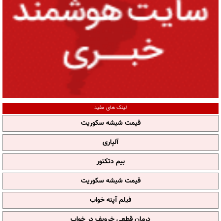
لینک های مفید
قیمت شیشه سکوریت
آلپاری
بیم دتکتور
قیمت شیشه سکوریت
فیلم آپنه خواب
درمان قطعی خروپف در خواب