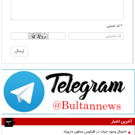
* کد امنیتی
آخرین اخبار
احتمال وجود حیات در اقیانوس مدفون «اروپا»