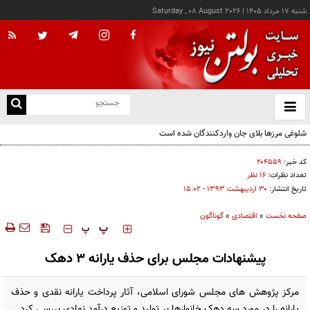
شنبه ۱۷ مرداد ۱۴۰۵
|
Saturday , 08 August 2026
از
و
ته
شلوغی مرزها بلای جان واردکنندگان شده است
ن
نو
کد خبر:
۲۰۴۵۵۹
تعداد نظرات:
۱۶ نظر
تاریخ انتشار:
۳۰ ارديبهشت ۱۳۹۳ - ۱۵:۰۲
صفحه نخست
»
اقتصادی
»
گوناگون
‍‍‍ پ
پ
پیشنهادات مجلس برای حذف یارانه 3 دهک
مرکز پژوهش های مجلس شورای اسلامی، آثار پرداخت یارانه نقدی و حذف
یارانه را در مورد سه دهک خانوارها بر تولید و توزیع درآمد نهادی بررسی کرد.