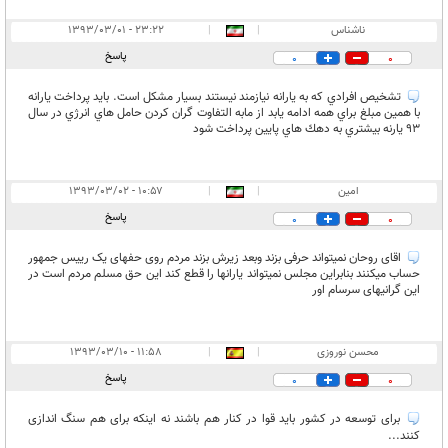
ناشناس
|
|
۲۳:۲۲ - ۱۳۹۳/۰۳/۰۱
پاسخ
0
0
تشخيص افرادي كه به يارانه نيازمند نيستند بسيار مشكل است. بايد پرداخت يارانه
با همين مبلغ براي همه ادامه يابد از مابه التفاوت گران كردن حامل هاي انرژي در سال
93 يارنه بيشتري به دهك هاي پايين پرداخت شود
امین
|
|
۱۰:۵۷ - ۱۳۹۳/۰۳/۰۲
پاسخ
0
0
اقای روحان نمیتواند حرفی بزند وبعد زیرش بزند مردم روی حفهای یک رییس جمهور
حساب میکنند بنابراین مجلس نمیتواند یارانها را قطع کند این حق مسلم مردم است در
این گرانیهای سرسام اور
محسن نوروزی
|
|
۱۱:۵۸ - ۱۳۹۳/۰۳/۱۰
پاسخ
0
0
برای توسعه در کشور باید قوا در کنار هم باشند نه اینکه برای هم سنگ اندازی
کنند...