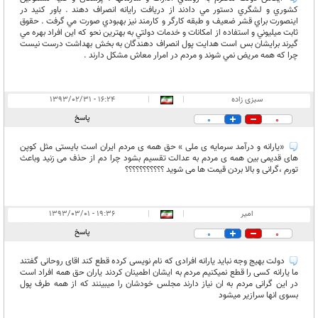
كشوري و لشگري دستور مي دادند از دريافت رايانه انصراف دهند . باور كنيد در
اينصورت براي قشر ضعيف و طبقه كارگر و كارمند نيز بهبودي صورت مي گرفت . حقوق
ثابت ميليوني و استفاده از امكانات و خدمات دولتي به بهترين نحو كه اين افراد بهره مي
گيرند برايشان بس است هدايت پول انصراف دهندگان به بخش بهداشت درست نيست
چرا كه همه مريض نمي شوند و مردم در امرار معاش مشكل دارند .
سبزی زاده
|
|
۱۶:۲۴ - ۱۳۹۳/۰۲/۳۱
پاسخ
0
0
«یارانه و درآمد سرمایه ی ملی » حق همه ی مردم ایران است بایستی مثل کوپن
های قدیمی بین همه ی مردم به عدالت تقسیم بشود چرا دم از حذف می زنید وباعث
تورم ،گرانی و بالا بردن قیمت ها می شوید ؟؟؟؟؟؟؟؟؟؟؟
امیر
|
|
۱۹:۳۶ - ۱۳۹۳/۰۳/۰۱
پاسخ
0
0
دولت بهیج وجه نباید یارانه افرادی که نام نویسی کرده قطع کند اقای روحانی گفتند
ما یارانه کسی را قطع نمیکنیم مردم به ایشان اطمینان کردند یاران حق همه افراد است
در این گرانی مردم به ان نیاز دارند مجلس خودشان را میبینند که از همه طرف پول
بسوی انها سرازیر میشود