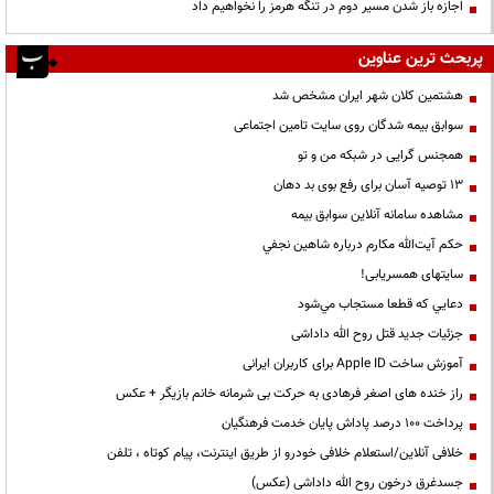
اجازه باز شدن مسیر دوم در تنگه هرمز را نخواهیم داد
پربحث ترین عناوین
هشتمین کلان شهر ایران مشخص شد
سوابق بیمه شدگان روی سایت تامین اجتماعی
همجنس گرایی در شبکه من و تو
13 توصیه آسان برای رفع بوی بد دهان
مشاهده سامانه آنلاين سوابق بیمه
حكم آيت‌الله مكارم درباره شاهين نجفي
سایتهای همسریابی!
دعايي كه قطعا مستجاب مي‌شود
جزئیات جدید قتل روح الله داداشی
آموزش ساخت Apple ID برای کاربران ایرانی
راز خنده های اصغر فرهادی به حرکت بی شرمانه خانم بازیگر + عکس
پرداخت ۱۰۰ درصد پاداش پایان خدمت فرهنگیان
خلافی آنلاین/استعلام خلافی خودرو از طریق اینترنت، پیام کوتاه ، تلفن
جسدغرق درخون روح الله داداشی (عکس)