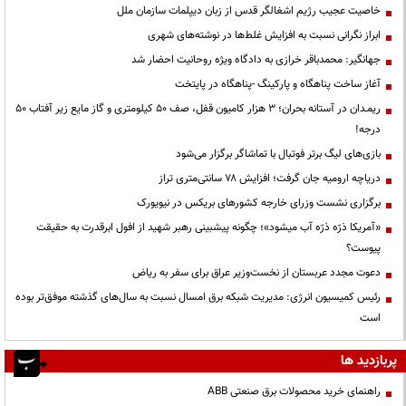
خاصیت عجیب رژیم اشغالگر قدس از زبان دیپلمات سازمان ملل
ابراز نگرانی نسبت به افزایش غلط‌ها در نوشته‌های شهری
جهانگیر: محمدباقر خرازی به دادگاه ویژه روحانیت احضار شد
آغاز ساخت پناهگاه و پارکینگ -پناهگاه در پایتخت
ریمـدان در آستانه بحران؛ ۳ هزار کامیون قفل، صف ۵۰ کیلومتری و گاز مایع زیر آفتاب ۵۰
درجه!
بازی‌های لیگ برتر فوتبال با تماشاگر برگزار می‌شود
دریاچه ارومیه جان گرفت؛ افزایش ۷۸ سانتی‌متری تراز
برگزاری نشست وزرای خارجه کشورهای بریکس در نیویورک
«آمریکا ذرّه ذرّه آب میشود»؛ چگونه پیشبینی رهبر شهید از افول ابرقدرت به حقیقت
پیوست؟
دعوت مجدد عربستان از نخست‌وزیر عراق برای سفر به ریاض
رئیس کمیسیون انرژی: مدیریت شبکه برق امسال نسبت به سال‌های گذشته موفق‌تر بوده
است
پربازدید ها
راهنمای خرید محصولات برق صنعتی ABB