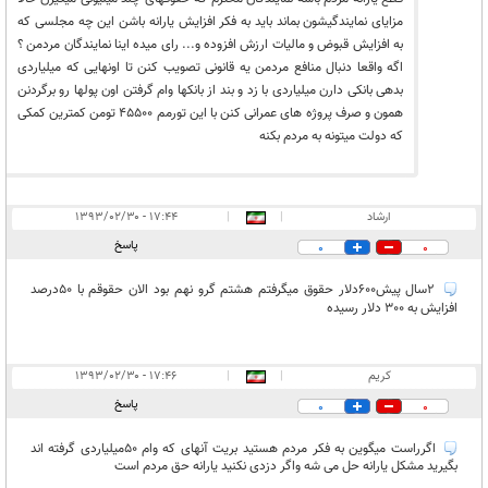
مزایای نمایندگیشون بماند باید به فکر افزایش یارانه باشن این چه مجلسی که
به افزایش قبوض و مالیات ارزش افزوده و... رای میده اینا نمایندگان مردمن ؟
اگه واقعا دنبال منافع مردمن یه قانونی تصویب کنن تا اونهایی که میلیاردی
بدهی بانکی دارن میلیاردی با زد و بند از بانکها وام گرفتن اون پولها رو برگردنن
همون و صرف پروژه های عمرانی کنن با این تورمم 45500 تومن کمترین کمکی
که دولت میتونه به مردم بکنه
ارشاد
|
|
۱۷:۴۴ - ۱۳۹۳/۰۲/۳۰
پاسخ
0
0
2سال پيش600دلار حقوق ميگرفتم هشتم گرو نهم بود الان حقوقم با 50درصد
افزايش به 300 دلار رسيده
کریم
|
|
۱۷:۴۶ - ۱۳۹۳/۰۲/۳۰
پاسخ
0
0
اگرراست میگوین به فکر مردم هستید بریت آنهای که وام 50میلیاردی گرفته اند
بگیرید مشکل یارانه حل می شه واگر دزدی نکنید یارانه حق مردم است