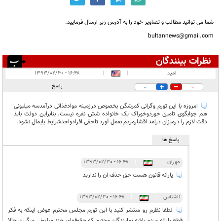
شما می توانید مطالب و تصاویر خود را به آدرس زیر ارسال فرمایید.
bultannews@gmail.com
نظرات بینندگان
انتشار یافته:
۱۶
امید
|
|
۱۶:۴۸ - ۱۳۹۳/۰۲/۳۰
در انتظار بررسی:
پاسخ
0
0
غیر قابل انتشار:
۹
امروزه با این تورم وگرانی کمرشگن بخصوص درزمینه موادغذائی درآمدسه میلیونی
هم جوابگوی تامین خوردوخوراک یک خانواده شش نفره نیست. بنابراین دولت باید
دقت لازم را درمیزان درامد اقشارمردم بعمل آورد تاحقی افرادواجدشرایط پایمال نشود.
پاسخ ها
مهران
|
|
۱۶:۴۸ - ۱۳۹۳/۰۲/۳۰
یارانه قانون هست حق حذف ان را ندارید
ناشناس
|
|
۱۶:۴۸ - ۱۳۹۳/۰۲/۳۰
لطفا نظرم رو منتشر کنید با این تورم مجلس محترم عوض اینکه به فکر
قطع یارانه مردم باشه نمایندگان محترم که حقوقهای چند میلیونی میگیرن حالا