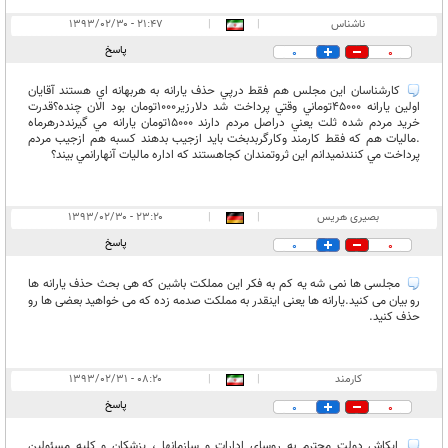
ناشناس
|
|
۲۱:۴۷ - ۱۳۹۳/۰۲/۳۰
پاسخ
0
0
كارشناسان اين مجلس هم فقط درپي حذف يارانه به هربهانه اي هستند آقايان
اولين يارانه 45000توماني وقتي پرداخت شد دلارزير1000تومان بود الان چنده؟قدرت
خريد مردم شده ثلت يعني دراصل مردم دارند 15000تومان يارانه مي گيرنددرهرماه
.ماليات هم كه فقط كارمند وكارگربدبخت بايد ازجيب بدهند كسبه هم ازجيب مردم
پرداخت مي كنندنميدانم اين ثروتمندان كجاهستند كه اداره ماليات آنهارانمي بيند؟
بصیری هریس
|
|
۲۳:۲۰ - ۱۳۹۳/۰۲/۳۰
پاسخ
0
0
مجلسی ها نمی شه یه کم به فکر این مملکت باشین که هی بحث حذف یارانه ها
رو بیان می کنید.یارانه ها یعنی اینقدر به مملکت صدمه زده که می خواهید بعضی ها رو
حذف کنید.
كارمند
|
|
۰۸:۲۰ - ۱۳۹۳/۰۲/۳۱
پاسخ
0
0
ايكاش دولت محترم به روساي ادارات و سازمانها ، پزشكان و كليه مسئولين