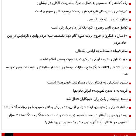
یک کشته و ۱۲ مسموم به دنبال مصرف مشروبات الکلی در نیشابور
دیپلماسی با عربستان نتیجه‌بخش نیست؛ پاسخ نظامی ضروری است
مقاومت یمن؛ دو خیز اساسی
توافقِ بدونِ تاییدِ رهبری؛ تنها یک قراردادِ بی‌ارزش است
۳۰ سال واگذاری و خروج ثروت ملی؛ گام دوم تضعیف بنیه مردم وایجاد نارضایتی در بین
احاد مردم
سفر فرمانده سنتکام به اراضی اشغالی
خبر تعطیلی مدرسه ایرانی در کویت به صورت رسمی اعلام نشده
یمن: تشکیل ائتلاف هرگز مانع مجازات عربستان به خاطر جنایاتش علیه ملت یمن نخواهد
شد
نشان استاندارد به معنای پایان مسئولیت خودروساز نیست
غریبه به دادمون نمی‌رسه؛ ایرانی بخریم!
بسته اینترنت رایگان برای خبرنگاران فعال شد
با اعتراف یکی از متهمان، ابعاد تازه‌ای از پرونده ربایش و قتل حمیدرضا رجب‌زاده آشکار شد
ریمـدان؛ مرزی گرفتار در صف، کمبود زیرساخت و ضعف هماهنگی دستگاه‌ها / ۳ هزار
کامیون در انتظار، رانندگان بدون حتی یک سرویس بهداشتی!