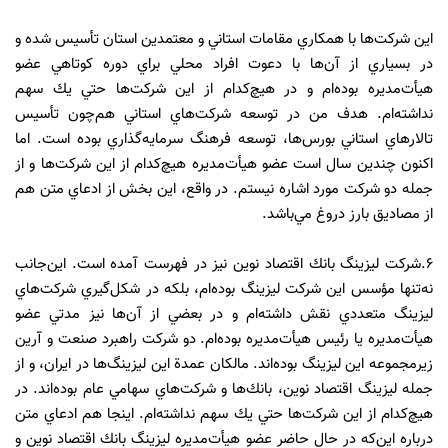
اين شركت‌ها با همكاري مقامات استاني و معتمدين استان تأسيس شده و
در بسياري از آن‌ها با دعوت افراد محلي براي دوره كوتاهي عضو
هيأت‌مديره بوده‌ام و در هيچ‌كدام از اين شركت‌ها حتي يك سهم
نداشته‌ام. هدف من در توسعه شركت‌هاي استاني هم‌چون تأسيس
تالارهاي استاني بورس‌ها، توسعه فرهنگ سرمايه‌گذاري بوده است. اما
اكنون چندين سال است عضو هيأت‌مديره هيچ‌كدام از اين شركت‌ها و از
جمله دو شركت مورد اشاره نيستم. در واقع، اين بخش از ادعاي متن هم
از مصاديق بارز دروغ مي‌باشد.
6.شركت ليزينگ بانك اقتصاد نوين نيز در فهرست آمده است. اين‌جانب
نه‌تنها مؤسس اين شركت ليزينگ بوده‌ام، بلكه در شكل‌گيري شركت‌هاي
ليزينگ متعددي نقش داشته‌ام و در بعضي از آن‌ها نيز مدتي عضو
هيأت‌مديره يا رئيس هيأت‌مديره بوده‌ام. دو شركت راهبرد صنعت و آرين
زيرمجموعه اين ليزينگ بوده‌اند. مالكان عمدة اين ليزينگ‌ها در ايران، و از
جمله ليزينگ اقتصاد نوين، بانك‌ها و شركت‌هاي سهامي عام بوده‌اند. در
هيچ‌كدام از اين شركت‌ها حتي يك سهم نداشته‌ام. اينجا هم ادعاي متن
درباره اين‌كه در حال حاضر عضو هيأت‌مديره ليزينگ بانك اقتصاد نوين و