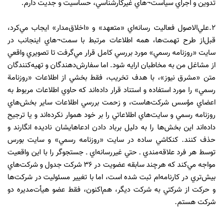
تدوين و اجراي سياست¬هاي غيركارشناسي، حساسيت و جديت دارم.
2.علي‌الاصول فعاليت رسانه‌اي «متعهد» و «اخلاق‌مدار» ايجاب مي‌كرد،
قبل‌از طرح تهمت‌ها، همه اطلاعات مرتبط با سمت¬هاي اينجانب در
سايت «روزنامه رسمي» مورد بررسي كامل قرار مي‌گرفت تا تصويري واقعي
از مشاغل من به مخاطبان ارايه شود. اما سفارش‌دهندگان و تهيه‌كنندگان
متن «مشرق نيوز»، با هدف تخريب، فقط بخشي از اطلاعات «روزنامة
رسمي» را مورد استفاده و استناد قرار داده‌اند كه حاوي اطلاعات مربوط به
اعضاي مؤسس شركت‌هاست، و زحمت بررسي اطلاعات ساير بخش‌هاي
روزنامه رسمي و سايت‌هاي اطلاعاتي را بر خود هموار نكرده‌اند و يا ترجيح
داده‌اند اين بخش‌ها را به دليل برباد دادن ادعاهايشان ناديده انگارند و
حذف كنند. كنكاشي ساده در سايت «روزنامه رسمي» و سايت بورس
توسط هر فرد علاقه‌مندي ـ حتي غيررسانه‌اي ـ جستجوگر را با اين واقعيت
مواجه مي‌كند كه هرچند سابقه عضويت در 36 شركت جدول و شركت‌هاي
بيش‌تري در كارنامه‌‌ام ثبت شده است، اما با تغيير مسئوليت در شركت‌ها
و حركت از شركتي به شركت ديگر، هم‌اكنون، فقط عضو هيأت‌مديره دو
شركت هستم.