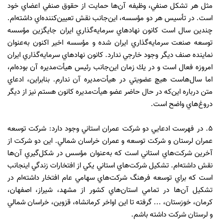
مثل هر تشكل صنفي، وظيفه آن‌ها حمايت از حقوق صنفي اعضاي خود
است. در تأسيس هر دو مؤسسه، اين‌جانب نقش تعيين‌كننده‌اي داشته‌ام.
چندين سال است كانون نهادهاي سرمايه‌گذاري ايران جايگزين مؤسسه
توسعه صنعت سرمايه‌گذاري ايران شده و مؤسسه اخير اكنون به‌عنوان
نماينده صنف ديگر وجود خارجي ندارد. كانون نهادهاي سرمايه‌گذاري ايران
امروزه فعال است و در يك زمان اين‌جانب رئيس هيأت‌مديره آن بوده‌ام،
اما سال‌هاست هيچ عضويتي در هيأت‌مديره آن ندارم. بنابراين، ادعاي
متن درباره اين‌كه در حال حاضر عضو هيأت‌مديره كانون هستم نيز از ديگر
دروغ‌هاي واضح است.
5. در فهرست ادعايي دو شركت عمران استاني وجود دارد: شركت توسعه
عمران لرستان و شركت توسعه و عمران خراسان شمالي. اين دو شركت از
آخرين شركت‌هاي استاني است كه به‌عنوان مؤسس در شكل‌گيري آن‌ها
نقش داشته‌ام. تشكيل شركت‌هاي استاني يكي از افتخارات زندگي اينجانب
است كه براي توسعه فرهنگ شركت‌هاي سهامي عام افتخار داشته‌ام در
تشكيل آن‌ها در تمامي استان‌هاي كشور از مشهد، شيراز، اصفهان،
كرمان، خوزستان، ... گرفته تا اين اواخر كرمانشاه، قزوين، خراسان شمالي
و لرستان شركت داشته باشم.