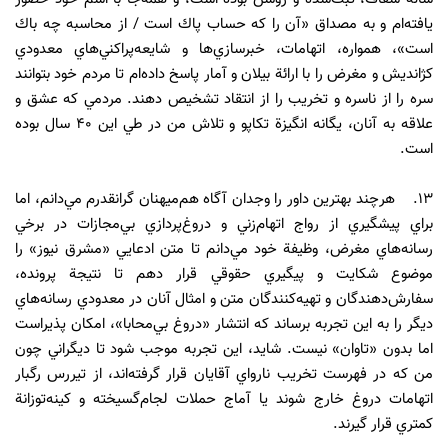
يافته‌ام و به مصداق «آن را كه حساب پاك است / از محاسبه چه باك
است»، همواره، اتهامات، خبرسازي‌ها و شايعه‌پراكني‌هاي معدودي
كژانديش و مغرض را با ارائة بيلان و آمار پاسخ داده‌ام تا مردم خود بتوانند
سره را از ناسره و تخريب را از انتقاد تشخيص دهند. مردمي كه عشق و
علاقه به آنان، يگانه انگيزة تكاپو و تلاش من در طي اين 40 سال بوده
است.
13. هرچند بهترين داور را وجدان آگاه هم‌ميهنان گرانقدرم مي‌دانم، اما
براي پيشگيري از رواج اتهام‌زني و دروغ‌پردازي بي‌مجازات در برخي
رسانه‌هاي مغرض، وظيفة خود مي‌دانم تا متن ادعايي «مشرق نيوز» را
موضوع شكايت و پيگيري حقوقي قرار دهم تا نتيجة پرونده،
سفارش‌دهندگان و تهيه‌كنندگان متن و امثال آنان در معدودي رسانه‌هاي
ديگر را به اين تجربه برساند كه انتشار «دروغ بي‌محابا»، امكان پذيراست
اما بدون «تاوان» نيست. شايد، اين تجربه موجب شود تا ديگراني چون
من كه در فهرست تخريب نارواي آقايان قرار گرفته‌اند، از تيررس رگبار
اتهامات دروغ خارج شوند يا آماج حملات لجام‌گسيخته و كينه‌توزانة
كمتري قرار گيرند.