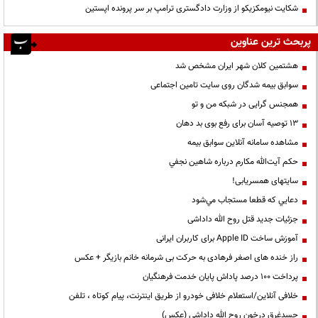
شکایت نیومکزیکو از وزارت دادگستری ترامپ بر سر پرونده اپستین
پربحث ترین عناوین
هشتمین کلان شهر ایران مشخص شد
سوابق بیمه شدگان روی سایت تامین اجتماعی
همجنس گرایی در شبکه من و تو
13 توصیه آسان برای رفع بوی بد دهان
مشاهده سامانه آنلاين سوابق بیمه
حكم آيت‌الله مكارم درباره شاهين نجفي
سایتهای همسریابی!
دعايي كه قطعا مستجاب مي‌شود
جزئیات جدید قتل روح الله داداشی
آموزش ساخت Apple ID برای کاربران ایرانی
راز خنده های اصغر فرهادی به حرکت بی شرمانه خانم بازیگر + عکس
پرداخت ۱۰۰ درصد پاداش پایان خدمت فرهنگیان
خلافی آنلاین/استعلام خلافی خودرو از طریق اینترنت، پیام کوتاه ، تلفن
جسدغرق درخون روح الله داداشی (عکس)