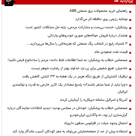
پربازدید ها
راهنمای خرید محصولات برق صنعتی ABB
نوشابه رژیمی روی حافظه اثر می‌گذارد
پزشکیان: خدمت بی‌منت و مشارکت مردمی، پایه حل مشکلات کشور است
هشدار درباره فروش حواله‌های صوری خودروهای وارداتی
3 اشتباه رایج در انتخاب رنگ صنعتی که هزینه‌اش را سال‌ها می‌پردازید...
قیمت نفت صعودی ماند
صمصامی خطاب به پزشکیان: به شما اطلاعات غلط دادند؛ مردم را ساده‌لوح فرض نکنید!
خادمیان: هیچ شفیعی برای زن نزد خداوند بهتر از رضایت شوهر نیست
ترافیک کشتیرانی از طریق تنگه هرمز در یک هفته به ۳۳ کشتی کاهش یافت
«چرا نباید از شما متنفر باشند؟»؛ پاسخ معنادار یک کاربر خارجی به قدرت و توانمندی
ایرانیان
آمریکا و اسرائیل سامانه «پیکان» را آزمایش کردند
صمصامی خطاب به پزشکیان: خودتان در مجلس بودید؛ دیدید انتقادات نمایندگان درباره
گران‌سازی ارز بود، نه واگذاری ایران‌خودرو
احتمال وجود حیات در اقیانوس مدفون «اروپا»
استفاده بیش از حد از صفحه‌نمایش می‌تواند به مغز کودکان آسیب ماندگار وارد کند