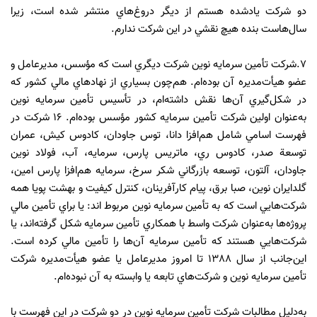
دو شركت يادشده هستم از ديگر دروغ‌هاي منتشر شده است، زيرا
سال‌هاست بنده هيچ نقشي در اين شركت ندارم.
7.شركت تأمين سرمايه نوين شركت ديگري است كه مؤسس، مديرعامل و
عضو هيأت‌مديره آن بوده‌ام. هم‌چون بسياري از نهادهاي مالي كشور كه
در شكل‌گيري آن‌ها نقش داشته‌ام، در تأسيس تأمين سرمايه نوين
به‌عنوان اولين شركت تأمين سرمايه كشور مؤسس بوده‌ام. 16 شركت در
فهرست اسامي شامل هم‌افزا دانا، توس جاودان، كادوس كيش، عمران
توسعة صدر، كادوس ري، ماتريس پارس، سرمايه، آب، فولاد نوين
جاودان، آلتون، توسعه بازرگاني شكر سرخ،‌ سرمايه هم‌افزا پارس امين،
گلدايران نوين، صبا برق، پيام كارآفرينان، كنترل كيفيت و بهشت پويا همه
شركت‌هايي است كه به تأمين سرمايه نوين مربوط‌ اند: يا براي تأمين مالي
پروژه‌ها به‌عنوان شركت واسط با همكاري تأمين سرمايه شكل گرفته‌اند، يا
شركت‌هايي هستند كه تأمين سرمايه آن‌ها را تأمين مالي كرده است.
اين‌جانب از سال 1388 تا امروز مديرعامل يا عضو هيأت‌مديره شركت
تأمين سرمايه نوين و شركت‌هاي تابعه يا وابسته به آن نبوده‌ام.
به‌دليل مطالبات شركت تأمين سرمايه نوين در دو شركت در اين فهرست با