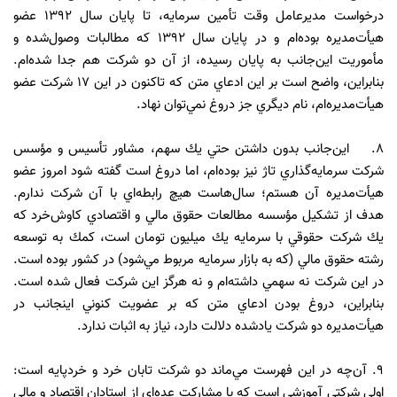
درخواست مديرعامل وقت تأمين سرمايه، تا پايان سال 1392 عضو
هيأت‌مديره بوده‌ام و در پايان سال 1392 كه مطالبات وصول‌شده و
مأموريت اين‌جانب به پايان رسيده، از آن دو شركت هم جدا شده‌ام.
بنابراين، واضح است بر اين ادعاي متن كه تاكنون در اين 17 شركت عضو
هيأت‌مديره‌ام، نام ديگري جز دروغ نمي‌توان نهاد.
8. اين‌جانب بدون داشتن حتي يك سهم، مشاور تأسيس و مؤسس
شركت سرمايه‌گذاري تاژ نيز بوده‌ام، اما دروغ است گفته شود امروز عضو
هيأت‌مديره آن هستم؛ سال‌هاست هيچ رابطه‌اي با آن شركت ندارم.
هدف از تشكيل مؤسسه مطالعات حقوق مالي و اقتصادي كاوش‌خرد كه
يك شركت حقوقي با سرمايه يك ميليون تومان است، كمك به توسعه
رشته حقوق مالي (كه به بازار سرمايه مربوط مي‌شود) در كشور بوده است.
در اين شركت نه سهمي داشته‌ام و نه هرگز اين شركت فعال شده است.
بنابراين، دروغ بودن ادعاي متن كه بر عضويت كنوني اينجانب در
هيأت‌مديره دو شركت يادشده دلالت دارد، نياز به اثبات ندارد.
9. آن‌چه در اين فهرست مي‌ماند دو شركت تابان خرد و خردپايه است:
اولي شركتي آموزشي است كه با مشاركت عده‌اي از استادان اقتصاد و مالي