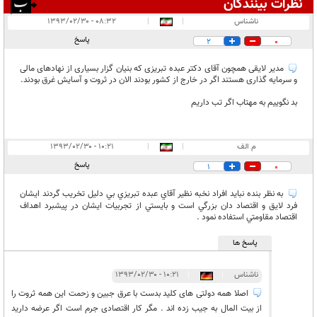
نظرات بینندگان
انتشار یافته:
۳
ناشناس
|
|
۰۸:۳۲ - ۱۳۹۳/۰۲/۳۰
در انتظار بررسی:
پاسخ
2
0
غیر قابل انتشار:
۲
مدیر لایقی همچون آقای دکتر عبده تبریزی که بنیان گزار بسیاری از نهادهای مالی
و سرمایه گذاری هستند اگر در خارج از کشور بودند الان در ثروت و آسایش غرق بودند.
بد نگوییم به مهتاب اگر تب داریم
م الف
|
|
۱۰:۲۱ - ۱۳۹۳/۰۲/۳۰
پاسخ
1
0
به نظر بنده نبايد افراد نخبه نظير آقاي عبده تبريزي بي دليل تخريب گردند ايشان
فرد لايق و اقتصاد دان بزرگي است و بايستي از تجربيات ايشان در پيشبرد اهداف
اقتصاد مقاومتي استفاده نمود .
پاسخ ها
ناشناس
|
|
۱۰:۲۱ - ۱۳۹۳/۰۲/۳۰
اصلا همه دولتی های کلید بدست با عرق جبین و زحمت این همه ثروت را
از بیت المال به جیب زده اند . مگر کار اقتصادی جرم است اگر عرضه دارید