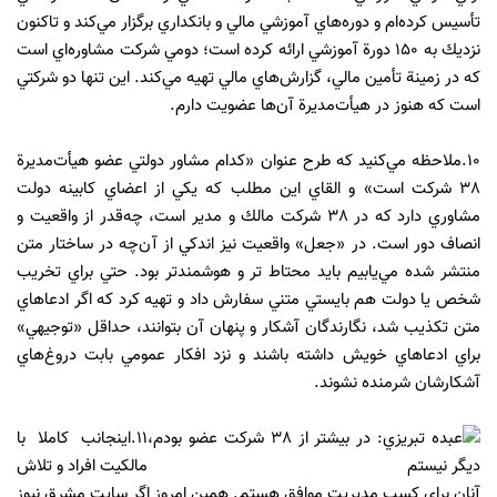
تأسيس كرده‌ام و دوره‌هاي آموزشي مالي و بانكداري برگزار مي‌كند و تاكنون
نزديك به 150 دورة آموزشي ارائه كرده است؛ دومي شركت مشاوره‌اي است
كه در زمينة تأمين مالي، گزارش‌هاي مالي تهيه مي‌كند. اين تنها دو شركتي
است كه هنوز در هيأت‌مديرة آن‌ها عضويت دارم.
10.ملاحظه مي‌كنيد كه طرح عنوان «كدام مشاور دولتي عضو هيأت‌مديرة
38 شركت است» و القاي اين مطلب كه يكي از اعضاي كابينه دولت
مشاوري دارد كه در 38 شركت مالك و مدير است، چه‌قدر از واقعيت و
انصاف دور است. در «جعل» واقعيت نيز اندكي از آن‌چه در ساختار متن
منتشر شده مي‌يابيم بايد محتاط‌ تر و هوشمندتر بود. حتي براي تخريب
شخص يا دولت هم بايستي متني سفارش داد و تهيه كرد كه اگر ادعاهاي
متن تكذيب شد، نگارندگان آشكار و پنهان آن بتوانند، حداقل «توجيهي»
براي ادعاهاي خويش داشته باشند و نزد افكار عمومي بابت دروغ‌هاي
آشكارشان شرمنده نشوند.
11
.اينجانب كاملا با
مالكيت افراد و تلاش
آنان براي كسب مديريت موافق هستم. همين امروز اگر سايت مشرق نيوز