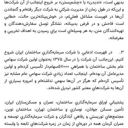
بديهي است، «نديدن» يا «چشم‌بستن» بر خروج اينجانب از آن شركت‌ها
و اين‌كه در طول زمان از مديريت شركتي به شركت ديگر رفته‌ام و گنجاندن
آن‌ها در فهرست مشاغل فعلي‌ام، در خوش‌بينانه‌ترين حالت، خطايي
است فاحش و در فرض بدبينانه، نشانگر توسل سفارش‌دهندگان و
تهيه‌كنندگان متن، به هر وسيله‌اي است براي رسيدن به اهداف تخريبي و
مغرضانه.
3. در فهرست ادعايي با شركت سرمايه‌گذاري ساختمان ايران شروع
كنيم. اين‌جانب آن شركت را در سال 1375 به‌عنوان اولين شركت سهامي
عام بخش ساختمان با ‌همراهي 57000سهام‌دار تأسيس كرده‌ام و اولين
مديرعامل آن بوده‌ام. اينجانب تعداد زيادي شركت سهامي عام مشابه نيز
تأسيس كرده‌ام كه هرگز در آن‌ها سهمي نداشته‌ام و امروزه بسياري از
آن‌ها به شركت‌هاي معتبر كشور تبديل شده‌اند.
پشتيباني اوراق سرمايه‌گذاري ساختمان، عمران و مسكن‌سازان ايران،
تأمين مسكن جوانان، نوسازي و ساختمان تهران، ساختمان نوين،
مجتمع‌هاي توريستي و رفاهي آبادگران و شركت سرمايه‌گذاري توسعه و
عمران كرمان همه در دوره‌اي از زمان در زمره شركت‌هاي تابعه يا وابسته