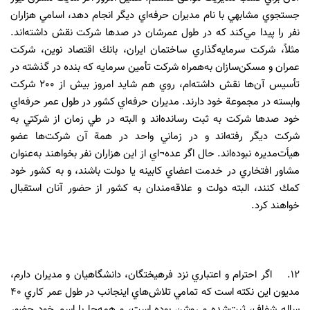
جستجوي مشابهي با نام مديران حرفه‌اي ديگر انجام دهد، اسامي هزاران
نفر را پيدا مي‌كند كه در طول عمرشان در صدها شركت نقش داشته‌اند.
مثلاً، شركت سرمايه‌گذاري ساختمان ايران، بانك اقتصاد نوين، شركت
عمران و مسكن‌سازان به‌همراه شركت تأمين سرمايه كه بنده در گذشته در
تأسيس آن‌ها نقش داشته‌ام، روي هم شايد امروز بيش از 200 شركت
وابسته در مجموعة خود دارند. مديران حرفه‌اي كشور در طول عمر حرفه‌اي
خود صدها شركت به ثبت رسانده‌اند و البته در طي زمان از شركتي به
شركت ديگر رفته‌اند و در زماني واحد در همة آن‌ شركت‌ها عضو
هيأت‌مديره نبوده‌اند. حال اگر عده¬اي از اين هزاران نفر بخواهند به‌عنوان
مشاور افتخاري در خدمت اعضاي كابينه يا دولت باشند، و به كشور خود
كمك كنند، البته دولت و علاقه‌مندان به كشور از حضور آنان استقبال
خواهند كرد.
12. اگر احترام و اعتباري نزد فرهيختگان، دانشگاهيان و مديران دارم،
مديون اين نكته است كه تمامي تلاش‌هاي اينجانب در طول عمر كاري 40
ساله شفاف، ثبت‌شده و روشن بوده است، و همه‌جا با اسم خود حضور