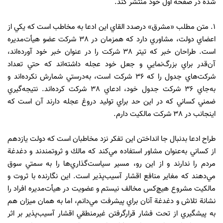
شده در صفحه اول خود منتشر كند.
1. متن مطلب «مشرق» درصدد القاي اين ادعا به مخاطب است كه يكي از
اعضاي دولت، مشاوري دارد كه همزمان در 38 شركت عضو هيأت‌مديره
است. طراحان خبر كه تيتر 38 شركت را در عنوان خبر خود آورده‌اند،
آن‌قدر براي بزرگ‌نمايي و جعل خود عجله داشته‌اند كه حتي تعداد
شركت‌هاي جدول را كه 36 شركت است، به‌درستي شمارش نكرده‌اند و
به‌جاي 36 شركت جدول خود، ادعاي 38 شركت كرده‌اند. نتيجه‌گيري
ضمني كساني كه در اين حد براي توليد دروغ عجله دارند آن است كه
اينجانب در 38 شركت مالكيت دارم.
طراح ادعا بدنبال جا انداختن اين تفكر نزد مخاطبان است كه دولت يازدهم
از كساني به‌عنوان مشاور استفاده مي‌كند كه مالك و ثروتمندند و دغدغة
مردم را ندارند و از اين رو، مسير سياست‌گذاري‌ها را به سمتي سوق
مي‌دهند كه مغاير منافع اقشار آسيب‌پذير است. اين نگارنده با ثروت و
مالكيت مشروع هيچ‌كس مخالف نيستم و عضويت در هيأت‌مديره افراد را
نشانة تلاش و دغدغة آنان براي پيشرفت مي‌دانم، اما به همان ميزان هم
به پيشگيري از تحت فشار قرارگرفتن غير‌منطقي اقشار آسيب‌پذير بر اثر