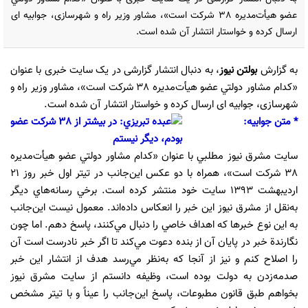
عضو هيأت‌مديره 38 شركت است»، مشاور وزیر راه و شهرسازی، جوابیه ای
ارسال کرده و خواستار انتشار آن شده است.
به گزارش
بولتن نیوز
، به دنبال انتشار گزارشی در یک سایت خبری با عنوان
«كدام مشاور دولتي عضو هيأت‌مديره 38 شركت است»، مشاور وزیر راه و
شهرسازی، جوابیه ای ارسال کرده و خواستار انتشار آن شده است.
* متن جوابیه:
سايت مشرق نيوز مطلبي با عنوان «كدام مشاور دولتي عضو هيأت‌مديره
38 شركت است»، همراه با دو عكس اين‌جانب در تيتر اول خبر روز 21
ارديبهشت 1393 سايت خود منتشر كرده است. برخي رسانه‌هاي ديگر
به‌نقل از مشرق نيوز اين خبر را انعكاس داده‌اند. معمول نيست اين‌جانب
به اين نوع خبرها كه اهداف خاصي را دنبال مي‌كنند، پاسخ دهم. اما چون
نگارندة خبر در پايان آن از بنده دعوت مي‌كند تا اگر خبر نادرست است آن
را اصلاح كنم و نيز از آنجا كه به‌نظر مي‌رسد هدف از انتشار اين خبر
صدمه‌زدن به دولت بوده است، وظيفه دانستم از سايت مشرق نيوز
بخواهم طبق قانون مطبوعات، پاسخ اين‌جانب را عيناً و با تيتر مشخص