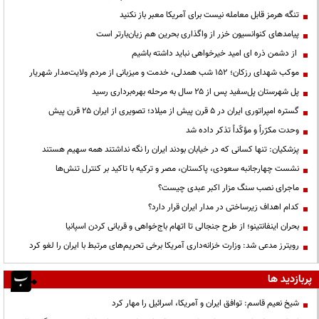
تنگه هرمز قابل معامله نیست برای آمریکا معبر باز نکنید
پیامدهای کنوانسیون خزر از واگذاری بحرین هم زیان‌بارتر است
از دشمن ذره ای امید خیرخواهی نباید داشته باشیم
موکب شهدای رزکان؛ ۱۵۲ شب همدلی، خدمت و میزبانی از مردم ولایت‌مدار شهریار
پل شهرستان پل‌سفید پس از ۲۵ سال به مرحله بهره‌برداری رسید
گستره امپراتوری ایران در ۵ قرن پیش از میلاد؛ تصویری از ایران ۲۵ قرن پیش
وحدت مکرّراً و مؤکّداً تذکر داده شد
پزشکیان: تنها کسانی که در خیابان بودند ایران را نگه نداشتند همه سهیم هستند
نشست چهارجانبه سعودی، پاکستان، مصر و ترکیه با تاکید بر کنترل تنش‌ها
ماجرای نصب سنگ مزار اکبر عبدی چیست؟
کدام اهداف زیرساختی در مدار ایران قرار دارد؟
بحران اینفانتینو؛ از طرح جنجالی تا اتهام باج‌خواهی و قربانی کردن اسپانیا
رویترز مدعی شد: وزارت خزانه‌داری آمریکا برخی تحریم‌های مرتبط با ایران را لغو کرد
پربازدید ها
شیخ نعیم قاسم: توافق ایران و آمریکا، اسرائیل را مهار کرد