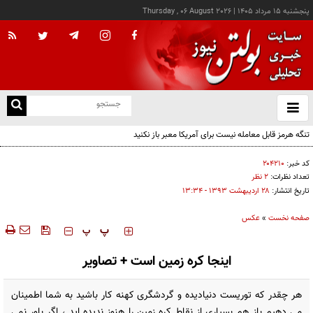
پنجشنبه ۱۵ مرداد ۱۴۰۵
|
Thursday , 06 August 2026
از
و
ته
تنگه هرمز قابل معامله نیست برای آمریکا معبر باز نکنید
ن
نو
کد خبر:
۲۰۴۲۱۰
تعداد نظرات:
۲ نظر
تاریخ انتشار:
۲۸ ارديبهشت ۱۳۹۳ - ۱۳:۳۴
صفحه نخست
»
عکس
‍‍‍ پ
پ
اینجا کره زمین است + تصاویر
هر چقدر که توریست دنیادیده و گردشگری کهنه کار باشید به شما اطمینان
می دهیم باز هم بسیاری از نقاط کره زمین را هنوز ندیده اید ، اگر باور نمی