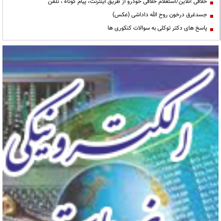
خلافی آنلاین/استعلام خلافی خودرو از طریق اینترنت، پیام کوتاه ، تلفن
جسدغرق درخون روح الله داداشی (عکس)
پاسخ های دکتر توکلی به سوالات کنکوری ها