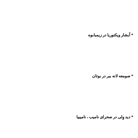
* آبشار ویکتوریا در زیمبابوه
* صومعه لانه ببر در بوتان
* دید وِلی در صحرای نامیب ،‌ نامیبیا