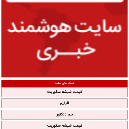
لینک های مفید
قیمت شیشه سکوریت
آلپاری
بیم دتکتور
قیمت شیشه سکوریت