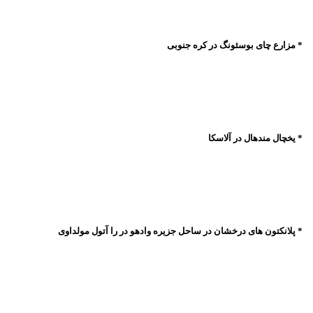
* مزارع چای بوسئونگ در کره جنوبی
* یخچال مندهال در آلاسکا
* پلانکتون های درخشان در ساحل جزیره وادهو در را آتول مولداوی