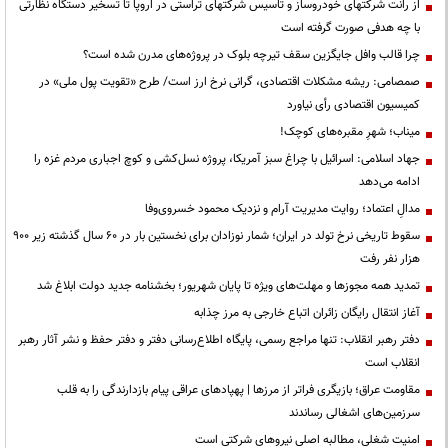
از رانت‌ شرکتهای خودروساز و تاسیس شرکتهای تراستی در اروپا تا تسخیر دستگاه نظارتی
با چه هدفی صورت گرفته است
چرا قالب وافل جایگزین سقف تیرچه بلوک در پروژه‌های مدرن شده است؟
صمصامی: ریشه مشکلات اقتصادی، گرانی نرخ ارز است/ طرح «تقویت پول ملی» در
کمیسیون اقتصادی رأی نیاورد
میناب؛ شهرِ مقبره‌های کوچک!
جهاد اسلامی: اسرائیل با چراغ سبز آمریکا، پروژه نسل‌کشی و کوچ اجباری مردم غزه را
ادامه می‌دهد
مدالِ اعتماد؛ روایت مدیریت آرام و نزدیک محمود خسروی‌وفا
سقوط تاریخی نرخ تولد در ایران؛ شمار نوزادان برای نخستین بار در ۶۰ سال گذشته زیر ۹۰۰
هزار نفر رفت
تمدید همه مجوزها و مهلت‌های ویژه تا پایان شهریور؛ بخشنامه جدید دولت ابلاغ شد
آغاز انتقال رایگان زائران اتباع خارجی به مرز چذابه
دفتر رهبر انقلاب: تنها مراجع رسمی، پایگاه اطلاع‌رسانی دفتر و دفتر حفظ و نشر آثار رهبر
انقلاب است
مقاومت عراق؛ بازیگری فراتر از مرزها | پهپادهای عراقی پیام بازدارندگی را به قلب
سرزمین‌های اشغالی رساندند
‌امنیت شغلی، مطالبه اصلی نیروهای شرکتی است