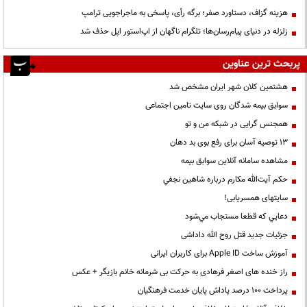
هزینه گزاف، دستاورد صفر؛ برگه رأی، پاسخی به ماجراجویی ترامپ
زلزله در دنیای پیام‌رسان‌ها؛ تلگرام ناگهان از اپ‌استور اپل حذف شد
پربحث ترین عناوین
هشتمین کلان شهر ایران مشخص شد
سوابق بیمه شدگان روی سایت تامین اجتماعی
همجنس گرایی در شبکه من و تو
13 توصیه آسان برای رفع بوی بد دهان
مشاهده سامانه آنلاين سوابق بیمه
حكم آيت‌الله مكارم درباره شاهين نجفي
سایتهای همسریابی!
دعايي كه قطعا مستجاب مي‌شود
جزئیات جدید قتل روح الله داداشی
آموزش ساخت Apple ID برای کاربران ایرانی
راز خنده های اصغر فرهادی به حرکت بی شرمانه خانم بازیگر + عکس
پرداخت ۱۰۰ درصد پاداش پایان خدمت فرهنگیان