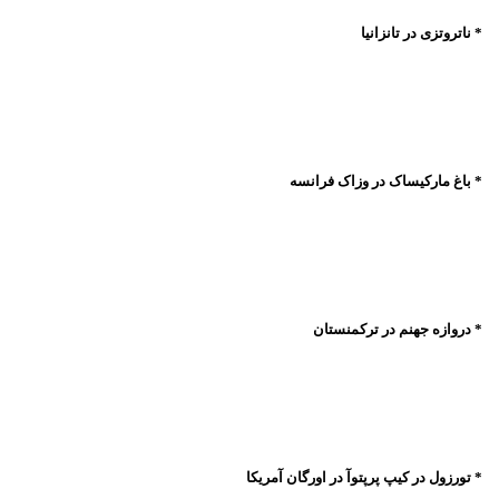
* ناتروتزی در تانزانیا
* باغ مارکیساک در وزاک فرانسه
* دروازه جهنم در ترکمنستان
* تورزول در کیپ پرپتوآ در اورگان آمریکا