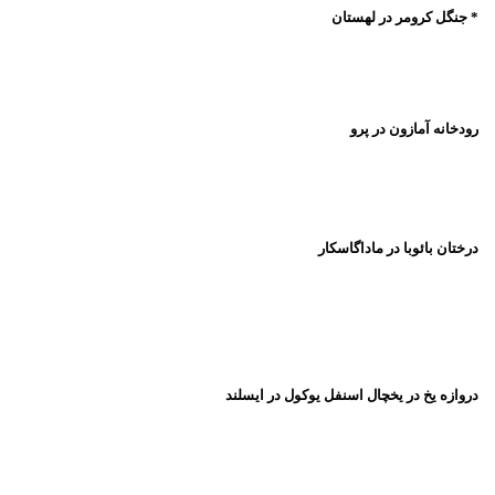
* جنگل کرومر در لهستان
رودخانه آمازون در پرو
درختان بائوبا در ماداگاسکار
دروازه یخ در یخچال اسنفل یوکول در ایسلند