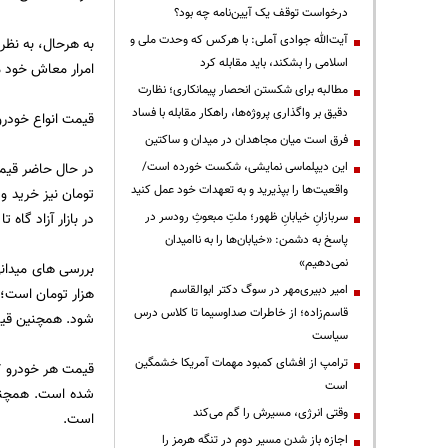
درخواست توقف یک آیین‌نامه چه بود؟
آیت‌الله جوادی آملی: با هرکس که وحدت ملی و
به هرحال، به نظر 
اسلامی را بشکند، باید مقابله کرد
امرار معاش خود م
مطالبه برای شکستن انحصار پیمانکاری؛ نظارت
دقیق بر واگذاری پروژه‌ها، راهکار مقابله با فساد
قیمت انواع خودرو 
فرق است میان مجاهدان در میدان و ساکتین
این دیپلماسی نمایشی، شکست خورده است/
واقعیت‌ها را بپذیرید و به تعهدات خود عمل کنید
سربازانِ خیابانِ ظهور؛ ملتِ مبعوثِ رودسر در
در بازار آزاد گاه تا 18 میلیون و 800 تومان نیز خرید و فروش می شود
پاسخ به دشمن: «خیابان‌ها را به ناامیدان
نمی‌دهیم»
امیر دبیری‌مهر در سوگ دکتر ابوالقاسم
قاسم‌زاده؛ از خاطرات صداوسیما تا کلاس درس
شود. همچنین قیمت هر پراید هاچ بک 111 نیز در ب
سیاست
ترامپ از افشای کمبود مهمات آمریکا خشمگین
است
وقتی انرژی، مسیرش را گم می‌کند
است.
اجازه باز شدن مسیر دوم در تنگه هرمز را