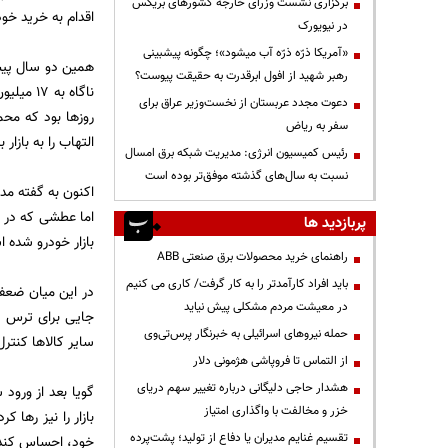
برگزاری نشست وزرای خارجه کشورهای بریکس
اقدام به خرید خودروهای صفر ک
در نیویورک
«آمریکا ذرّه ذرّه آب میشود»؛ چگونه پیشبینی
رهبر شهید از افول ابرقدرت به حقیقت پیوست؟
ناگاه ب
دعوت مجدد عربستان از نخست‌وزیر عراق برای
روزها بود که محم
سفر به ریاض
التهاب را به بازار
رئیس کمیسیون انرژی: مدیریت شبکه برق امسال
نسبت به سال‌های گذشته موفق‌تر بوده است
اکنون به گفته مدی
اما عطشی که در ب
پربازدید ها
بازار خودرو شده 
راهنمای خرید محصولات برق صنعتی ABB
باید افراد کارآمدتر را به کار گرفت/ کاری می کنیم
در این میان ضعف 
در معیشت مردم مشکلی پیش نیاید
جایی برای ترس سود
حمله نیروهای اسرائیلی به خبرنگار پرس‌تی‌وی
سایر کالاها کنتر
از التماس تا فروپاشی هژمونی دلار
هشدار حاجی دلیگانی درباره تغییر سهم دریای
گویا بعد از ورود
خزر و مخالفت با واگذاری امتیاز
بازار را نیز رها 
تقسیم غنایم مدیران یا دفاع از تولید؛ پشت‌پرده
خود، احساس کند 