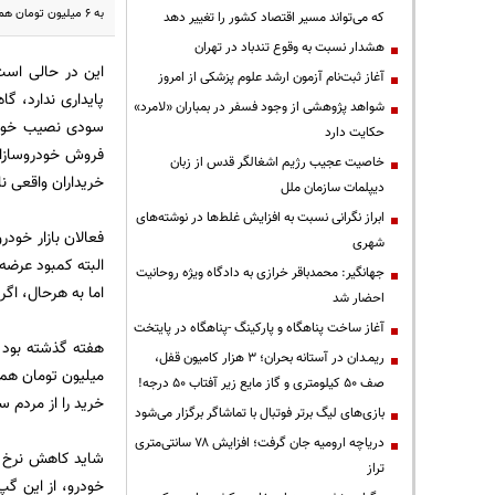
به 6 میلیون تومان هم می‌رسد؛ ...
که می‌تواند مسیر اقتصاد کشور را تغییر دهد
هشدار نسبت به وقوع تندباد در تهران
این در حالی است 
آغاز ثبت‌نام آزمون ارشد علوم پزشکی از امروز
پایداری ندارد، گا
شواهد پژوهشی از وجود فسفر در بمباران «لامرد»
سودی نصیب خود کن
حکایت دارد
فروش خودروسازان 
خاصیت عجیب رژیم اشغالگر قدس از زبان
خریداران واقعی ن
دیپلمات سازمان ملل
ابراز نگرانی نسبت به افزایش غلط‌ها در نوشته‌های
فعالان بازار خودر
شهری
البته کمبود عرضه 
جهانگیر: محمدباقر خرازی به دادگاه ویژه روحانیت
اما به هرحال، اگر
احضار شد
آغاز ساخت پناهگاه و پارکینگ -پناهگاه در پایتخت
ریمـدان در آستانه بحران؛ ۳ هزار کامیون قفل،
میلیون تومان هم 
صف ۵۰ کیلومتری و گاز مایع زیر آفتاب ۵۰ درجه!
خرید را از مردم 
بازی‌های لیگ برتر فوتبال با تماشاگر برگزار می‌شود
دریاچه ارومیه جان گرفت؛ افزایش ۷۸ سانتی‌متری
شاید کاهش نرخ سود
تراز
خودرو، از این گپ 