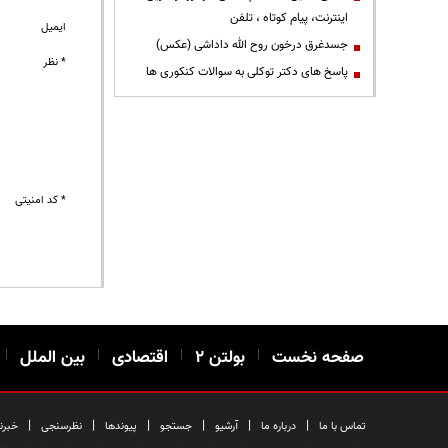
اینترنت، پیام کوتاه ، تلفن
ایمیل
جسدغرق درخون روح الله داداشی (عکس)
* نظر
پاسخ های دکتر توکلی به سوالات کنکوری ها
* کد امنیتی
صفحه نخست
|
بولتن ۲
|
اقتصادی
|
بین الملل
|
|
|
|
|
|
|
تماس با ما
درباره ما
آرشیو
جستجو
پیوندها
نظرسنجی
خبرن