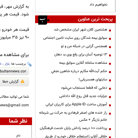
نخواهیم داد
شود. قیمت هر پژو 206 اس دی نیز 34 میلیون و 500 هزار تومان و در بازار 39 میلیون و 700 هزا
پربحث ترین عناوین
هشتمین کلان شهر ایران مشخص شد
90 نیز 35 میلیون و 500 هزار تومان است در حالیکه 39 میلیون تومان در بازار آزاد خرید و فروش می شود.
سوابق بیمه شدگان روی سایت تامین اجتماعی
همجنس گرایی در شبکه من و تو
برای مشاهده مطا
13 توصیه آسان برای رفع بوی بد دهان
مشاهده سامانه آنلاين سوابق بیمه
برچسب ها:
بازار
،
خو
حكم آيت‌الله مكارم درباره شاهين نجفي
سایتهای همسریابی!
گزارش خطا
دعايي كه قطعا مستجاب مي‌شود
جزئیات جدید قتل روح الله داداشی
شما می توانید مطالب 
آموزش ساخت Apple ID برای کاربران ایرانی
nnews@gmail.com
راز خنده های اصغر فرهادی به حرکت بی شرمانه
نظر شما
خانم بازیگر + عکس
پرداخت ۱۰۰ درصد پاداش پایان خدمت فرهنگیان
نام
خلافی آنلاین/استعلام خلافی خودرو از طریق