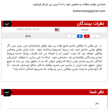
شما می توانید مطالب و تصاویر خود را به آدرس زیر ارسال فرمایید.
bultannews@gmail.com
نظرات بینندگان
انتشار یافته:
۱
جمشید
|
|
۱۷:۰۲ - ۱۳۹۳/۰۲/۲۹
در انتظار بررسی:
پاسخ
0
0
غیر قابل انتشار:
بلی وقتی ما توافقی بکنیم هیچ وقت زیر عهد وقول وامضایمان نمی زنیم. پس اگر
توافق نهایی حاصل شود باید سریعا تحریمها برداشته شوند .ملت ایران حامی وضامن
توافقی خواهد بود که دولت کنونی آن را امضاء می کند.تکلیف روابط حسنه وروابط
تجاری وبازرگانی واقتصادی باید مشخص شود. اینکه ما غنی سازی را متوقف کنیم ولی
کماکان تحریم باشیم یعنی اینکه قدرتهای جهان که دم از حقوق بشر می زنند به هیچ
عنوان حقوق ملت ایران را محترم نمی شمرند وفقط به فکر منافع خودشان هستند. آیا
اگر آنها بجای ما بودند چنین توافقی را می پذیرفتند که تحریمها کماکان ادامه یابد؟
نظر شما
نام