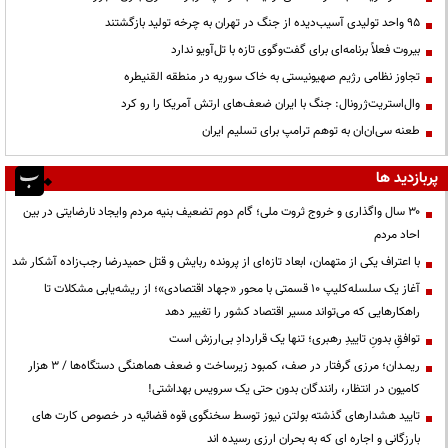
95 واحد تولیدی آسیب‌دیده از جنگ در تهران به چرخه تولید بازگشتند
بیروت فعلاً برنامه‌ای برای گفت‌وگوی تازه با تل‌آویو ندارد
تجاوز نظامی رژیم صهیونیستی به خاک سوریه در منطقه القنیطره
وال‌استریت‌ژرونال: جنگ با ایران ضعف‌های ارتش آمریکا را رو کرد
طعنه سی‌ان‌ان به توهم ترامپ برای تسلیم ایران
پربازدید ها
۳۰ سال واگذاری و خروج ثروت ملی؛ گام دوم تضعیف بنیه مردم وایجاد نارضایتی در بین
احاد مردم
با اعتراف یکی از متهمان، ابعاد تازه‌ای از پرونده ربایش و قتل حمیدرضا رجب‌زاده آشکار شد
آغاز یک سلسله‌کلیپ ۱۰ قسمتی با محور «جهاد اقتصادی»؛ از ریشه‌یابی مشکلات تا
راهکارهایی که می‌تواند مسیر اقتصاد کشور را تغییر دهد
توافقِ بدونِ تاییدِ رهبری؛ تنها یک قراردادِ بی‌ارزش است
ریمـدان؛ مرزی گرفتار در صف، کمبود زیرساخت و ضعف هماهنگی دستگاه‌ها / ۳ هزار
کامیون در انتظار، رانندگان بدون حتی یک سرویس بهداشتی!
تایید هشدارهای گذشته بولتن نیوز توسط سخنگوی قوه قضائیه در خصوص کارت های
بارزگانی و اجاره ای که به بحران ارزی رسیده اند