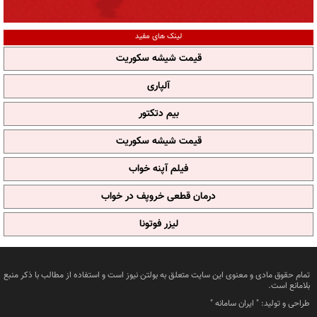
لینک های مفید
قیمت شیشه سکوریت
آلپاری
بیم دتکتور
قیمت شیشه سکوریت
فیلم آپنه خواب
درمان قطعی خروپف در خواب
لیزر فوتونا
تمام حقوق مادی و معنوی این سایت متعلق به بولتن نیوز است و استفاده از مطالب با ذکر منبع
بلامانع است.
طراحی و تولید: "
ایران سامانه
"