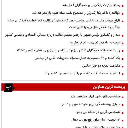
بسته اینترنت رایگان برای خبرنگاران فعال شد
ذوالقدر: تا آمریکا رفتارش را تصحیح نکند، تنگه هرمز باز نخواهد شد
تاراج هویت ملی در بازار بی‌صاحب پوشاک؛ مسئولان نظارت کجا خوابیده‌اند؟ / زیر سایه
جنگ، جامعه در حال بی‌حیا شدن است
دیدار و گفتگوی رئیس‌جمهور با رهبر معظم انقلاب درباره مسائل اقتصادی و نظامی کشور
غریبه به دادمون نمی‌رسه؛ ایرانی بخریم!
وزارت اطلاعات: خبرنگاران نقش بارزی در ناکامی سربازان رسانه‌ای دشمن داشتند
یک کشته و ۱۲ مسموم به دنبال مصرف مشروبات الکلی در نیشابور
مقاومت یمن؛ دو خیز اساسی
اعدام بد است اما قلب تپنده‌ای را از سینه بیرون کشیدن نه!
پربحث ترین عناوین
هشتمین کلان شهر ایران مشخص شد
سوابق بیمه شدگان روی سایت تامین اجتماعی
همجنس گرایی در شبکه من و تو
13 توصیه آسان برای رفع بوی بد دهان
مشاهده سامانه آنلاين سوابق بیمه