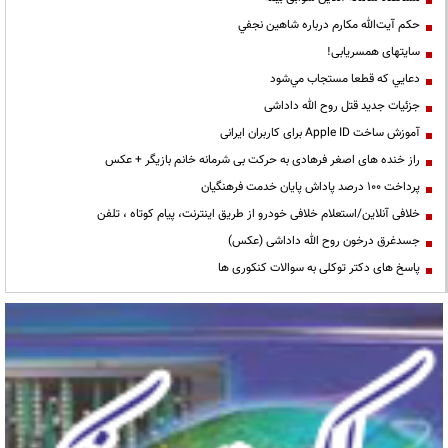
حكم آيت‌الله مكارم درباره شاهين نجفي
سایتهای همسریابی!
دعايي كه قطعا مستجاب مي‌شود
جزئیات جدید قتل روح الله داداشی
آموزش ساخت Apple ID برای کاربران ایرانی
راز خنده های اصغر فرهادی به حرکت بی شرمانه خانم بازیگر + عکس
پرداخت ۱۰۰ درصد پاداش پایان خدمت فرهنگیان
خلافی آنلاین/استعلام خلافی خودرو از طریق اینترنت، پیام کوتاه ، تلفن
جسدغرق درخون روح الله داداشی (عکس)
پاسخ های دکتر توکلی به سوالات کنکوری ها