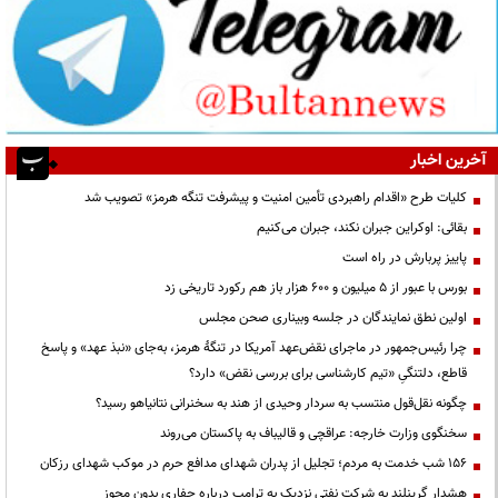
آخرین اخبار
کلیات طرح «اقدام راهبردی تأمین امنیت و پیشرفت تنگه هرمز» تصویب شد
بقائی: اوکراین جبران نکند، جبران می‌کنیم
پاییز پربارش در راه است
بورس با عبور از ۵ میلیون و ۶۰۰ هزار باز هم رکورد تاریخی زد
اولین نطق نمایندگان در جلسه وبیناری صحن مجلس
چرا رئیس‌جمهور در ماجرای نقض‌عهد آمریکا در تنگهٔ هرمز، به‌جای «نبذ عهد» و پاسخ
قاطع، دلتنگیِ «تیم کارشناسی برای بررسی نقض» دارد؟
چگونه نقل‌قول منتسب به سردار وحیدی از هند به سخنرانی نتانیاهو رسید؟
سخنگوی وزارت خارجه: عراقچی و قالیباف به پاکستان می‌روند
۱۵۶ شب خدمت به مردم؛ تجلیل از پدران شهدای مدافع حرم در موکب شهدای رزکان
هشدار گرینلند به شرکت نفتی نزدیک به ترامپ درباره حفاری بدون مجوز