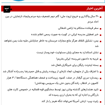
آخرین اخبار
۳۰ سال واگذاری و خروج ثروت ملی؛ گام دوم تضعیف بنیه مردم وایجاد نارضایتی در بین
احاد مردم
سفر فرمانده سنتکام به اراضی اشغالی
خبر تعطیلی مدرسه ایرانی در کویت به صورت رسمی اعلام نشده
یمن: تشکیل ائتلاف هرگز مانع مجازات عربستان به خاطر جنایاتش علیه ملت یمن نخواهد
شد
نشان استاندارد به معنای پایان مسئولیت خودروساز نیست
غریبه به دادمون نمی‌رسه؛ ایرانی بخریم!
بسته اینترنت رایگان برای خبرنگاران فعال شد
با اعتراف یکی از متهمان، ابعاد تازه‌ای از پرونده ربایش و قتل حمیدرضا رجب‌زاده آشکار شد
ریمـدان؛ مرزی گرفتار در صف، کمبود زیرساخت و ضعف هماهنگی دستگاه‌ها / ۳ هزار
کامیون در انتظار، رانندگان بدون حتی یک سرویس بهداشتی!
تایید هشدارهای گذشته بولتن نیوز توسط سخنگوی قوه قضائیه در خصوص کارت های
بارزگانی و اجاره ای که به بحران ارزی رسیده اند
رابرت پیپ: ارتش آمریکا نمی‌تواند تنگه هرمز را باز کند