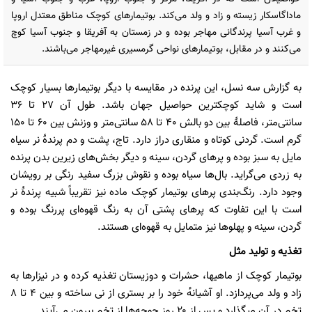
ماداگاسکار زیسته و زاد و ولد می‌کند. بوتیمارهای کوچک مناطق معتدل اروپا
و غرب آسیا پرندگانی مهاجر بوده و در زمستان به آفریقا و جنوب آسیا کوچ
می‌کنند و در مقابل، بوتیمارهای نواحی گرمسیری غیرمهاجر می‌باشند.
به گزارش سه نسل، این پرنده در مقایسه با دیگر بوتیمارها بسیار کوچک
است و شاید کوچکترین حواصیل جهان باشد. طول آن ۲۷ تا ۳۶
سانتی‌متر، فاصلهٔ بین دو بالش ۴۰ تا ۵۸ سانتی‌متر و وزنش بین ۶۰ تا ۱۵۰
گرم است. گردنی کوتاه و منقاری دراز دارد. تاج، پشت و دم پرندهٔ نر سیاه
مایل به سبز بوده و پرهای گردن، سینه و دیگر بخش‌های زیرین بدن پرنده
به زردی می‌گراید. بال‌ها سیاه بوده و نقوش بزرگ سفید رنگی بر رویشان
وجود دارد. رنگ‌بندی پرهای بوتیمار کوچک ماده نیز تقریباً شبیه پرندهٔ نر
است با این تفاوت که پرهای پشتی آن به رنگ قهوه‌ای پررنگ بوده و
گردن، سینه و پهلوها نیز متمایل به قهوه‌ای هستند.
تغذیه و تولید مثل
بوتیمار کوچک از ماهیها، حشرات و دوزیستان تغذیه کرده و در نیزارها به
زاد و ولد می‌پردازد. او آشیانه‌ٔ خود را بر بستری از نی ساخته و بین ۴ تا ۸
تخم در آن میگذارد و پس از ۲۰ روز جوجه‌ها از تخم بیرون می‌آیند.