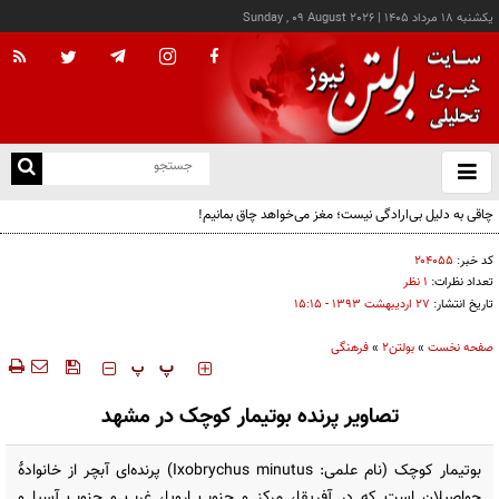
يکشنبه ۱۸ مرداد ۱۴۰۵
|
Sunday , 09 August 2026
از
و
ته
چاقی به دلیل بی‌ارادگی نیست؛ مغز می‌خواهد چاق بمانیم!
ن
نو
کد خبر:
۲۰۴۰۵۵
تعداد نظرات:
۱ نظر
تاریخ انتشار:
۲۷ ارديبهشت ۱۳۹۳ - ۱۵:۱۵
صفحه نخست
»
بولتن2
»
فرهنگی
‍‍‍ پ
پ
تصاویر پرنده بوتیمار کوچک در مشهد
بوتیمار کوچک (نام علمی: Ixobrychus minutus) پرنده‌ای آبچر از خانوادهٔ
حواصیلان است که در آفریقا، مرکز و جنوب اروپا، غرب و جنوب آسیا و