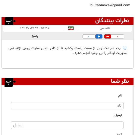
bultannews@gmail.com
نظرات بینندگان
انتشار یافته:
۱
ناشناس
|
|
۱۵:۳۷ - ۱۳۹۳/۰۲/۲۷
در انتظار بررسی:
پاسخ
0
0
غیر قابل انتشار:
یک کم عکسهارو از سمت راست بکشید تا از کادر اصلی سایت بیرون نزنه. توی
مدیریت اینکار را می توانید انجام دهید.
نظر شما
نام
ایمیل
* نظر