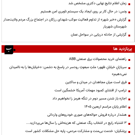
زمان اعلام نتایج نهایی دکتری مشخص شد
ونس: در حال کار بر روی ایجاد یک سیستم ناوبری امن هستیم
گزارش «خبر شهر» از تداوم فعالیت موکب شهدای رزکان در اجتماع بزرگ مردم ولایت‌مدار
شهرستان شهریار
گزارشی از حادثه دریایی در سواحل عمان
پربازدید ها
راهنمای خرید محصولات برق صنعتی ABB
سربازانِ خیابانِ ظهور؛ ملتِ مبعوثِ رودسر در پاسخ به دشمن: «خیابان‌ها را به ناامیدان
نمی‌دهیم»
فرق است میان مجاهدان در میدان و ساکتین
ترامپ از افشای کمبود مهمات آمریکا خشمگین است
اجازه باز شدن مسیر دوم در تنگه هرمز را نخواهیم داد
اعلام پایان مراسم اربعین ۱۴۰۵
هشدار درباره فروش حواله‌های صوری خودروهای وارداتی
3 اشتباه رایج در انتخاب رنگ صنعتی که هزینه‌اش را سال‌ها می‌پردازید...
پزشکیان: خدمت بی‌منت و مشارکت مردمی، پایه حل مشکلات کشور است