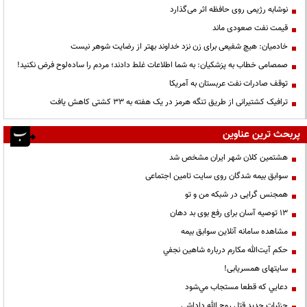
نوشابه رژیمی روی حافظه اثر می‌گذارد
قیمت نفت صعودی ماند
خادمیان: هیچ شفیعی برای زن نزد خداوند بهتر از رضایت شوهر نیست
صمصامی خطاب به پزشکیان: به شما اطلاعات غلط دادند؛ مردم را ساده‌لوح فرض نکنید!
توقف صادرات نفت عربستان به آمریکا
ترافیک کشتیرانی از طریق تنگه هرمز در یک هفته به ۳۳ کشتی کاهش یافت
پربحث ترین عناوین
هشتمین کلان شهر ایران مشخص شد
سوابق بیمه شدگان روی سایت تامین اجتماعی
همجنس گرایی در شبکه من و تو
13 توصیه آسان برای رفع بوی بد دهان
مشاهده سامانه آنلاين سوابق بیمه
حكم آيت‌الله مكارم درباره شاهين نجفي
سایتهای همسریابی!
دعايي كه قطعا مستجاب مي‌شود
جزئیات جدید قتل روح الله داداشی