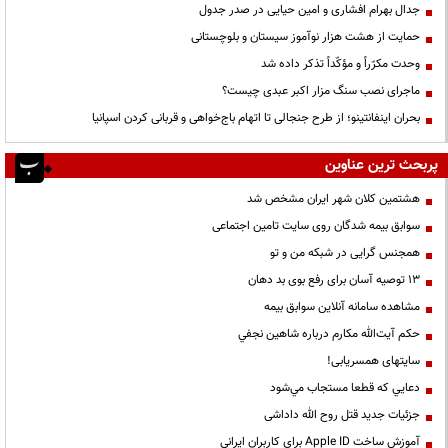
جدال بهرام افشاری و امین حیایی در صدر جدول
حمایت از هشت هزار نوآموز سیستان و بلوچستانی
وحدت مکرّراً و مؤکّداً تذکر داده شد
ماجرای نصب سنگ مزار اکبر عبدی چیست؟
بحران اینفانتینو؛ از طرح جنجالی تا اتهام باج‌خواهی و قربانی کردن اسپانیا
پربحث ترین عناوین
هشتمین کلان شهر ایران مشخص شد
سوابق بیمه شدگان روی سایت تامین اجتماعی
همجنس گرایی در شبکه من و تو
13 توصیه آسان برای رفع بوی بد دهان
مشاهده سامانه آنلاين سوابق بیمه
حكم آيت‌الله مكارم درباره شاهين نجفي
سایتهای همسریابی!
دعايي كه قطعا مستجاب مي‌شود
جزئیات جدید قتل روح الله داداشی
آموزش ساخت Apple ID برای کاربران ایرانی