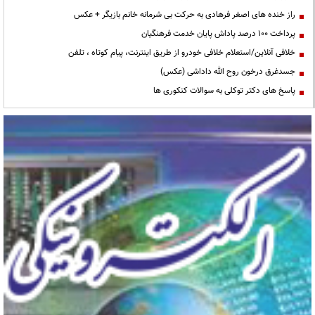
راز خنده های اصغر فرهادی به حرکت بی شرمانه خانم بازیگر + عکس
پرداخت ۱۰۰ درصد پاداش پایان خدمت فرهنگیان
خلافی آنلاین/استعلام خلافی خودرو از طریق اینترنت، پیام کوتاه ، تلفن
جسدغرق درخون روح الله داداشی (عکس)
پاسخ های دکتر توکلی به سوالات کنکوری ها