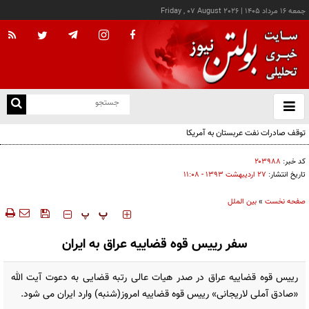
جمعه ۱۶ مرداد ۱۴۰۵
|
Friday , 07 August 2026
از
و
ته
توقف صادرات نفت عربستان به آمریکا
ن
نو
کد خبر:
۲۰۳۹۸۸
تاریخ انتشار:
۲۷ ارديبهشت ۱۳۹۳ - ۱۱:۰۸
صفحه نخست
»
بین الملل
‍‍‍ پ
پ
سفر رییس قوه قضاییه عراق به ایران
رییس قوه قضاییه عراق در صدر هیات عالی رتبه قضایی به دعوت آیت الله
«صادق آملی لاریجانی» رییس قوه قضاییه امروز(شنبه) وارد ایران می شود.