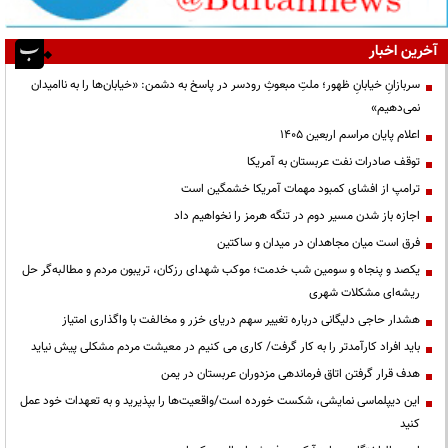
آخرین اخبار
سربازانِ خیابانِ ظهور؛ ملتِ مبعوثِ رودسر در پاسخ به دشمن: «خیابان‌ها را به ناامیدان
نمی‌دهیم»
اعلام پایان مراسم اربعین ۱۴۰۵
توقف صادرات نفت عربستان به آمریکا
ترامپ از افشای کمبود مهمات آمریکا خشمگین است
اجازه باز شدن مسیر دوم در تنگه هرمز را نخواهیم داد
فرق است میان مجاهدان در میدان و ساکتین
یکصد و پنجاه و سومین شب خدمت؛ موکب شهدای رزکان، تریبون مردم و مطالبه‌گر حل
ریشه‌ای مشکلات شهری
هشدار حاجی دلیگانی درباره تغییر سهم دریای خزر و مخالفت با واگذاری امتیاز
باید افراد کارآمدتر را به کار گرفت/ کاری می کنیم در معیشت مردم مشکلی پیش نیاید
هدف قرار گرفتن اتاق‌ فرماندهی مزدوران عربستان در یمن
این دیپلماسی نمایشی، شکست خورده است/واقعیت‌ها را بپذیرید و به تعهدات خود عمل
کنید