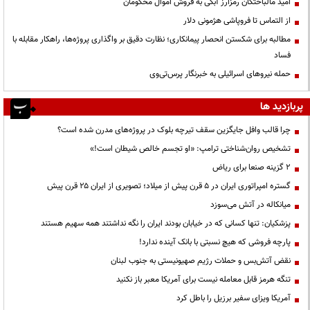
امید مالباختگان رمزارز آبکی به فروش اموال محکومان
از التماس تا فروپاشی هژمونی دلار
مطالبه برای شکستن انحصار پیمانکاری؛ نظارت دقیق بر واگذاری پروژه‌ها، راهکار مقابله با
فساد
حمله نیروهای اسرائیلی به خبرنگار پرس‌تی‌وی
پربازدید ها
چرا قالب وافل جایگزین سقف تیرچه بلوک در پروژه‌های مدرن شده است؟
تشخیص روان‌شناختی ترامپ: «او تجسم خالص شیطان است!»
۲ گزینه صنعا برای ریاض
گستره امپراتوری ایران در ۵ قرن پیش از میلاد؛ تصویری از ایران ۲۵ قرن پیش
میانکاله در آتش می‌سوزد
پزشکیان: تنها کسانی که در خیابان بودند ایران را نگه نداشتند همه سهیم هستند
پارچه فروشی که هیچ نسبتی با بانک آینده ندارد!
نقض آتش‌بس و حملات رژیم صهیونیستی به جنوب لبنان
تنگه هرمز قابل معامله نیست برای آمریکا معبر باز نکنید
آمریکا ویزای سفیر برزیل را باطل کرد