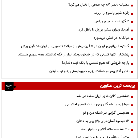
عملیات «نصر ۷» چه هدفی را دنبال می‌کرد؟
زلزله شهر یاسوج را لرزاند
۲ گزینه صنعا برای ریاض
آمریکا ویزای سفیر برزیل را باطل کرد
میانکاله در آتش می‌سوزد
گستره امپراتوری ایران در ۵ قرن پیش از میلاد؛ تصویری از ایران ۲۵ قرن پیش
پزشکیان: تنها کسانی که در خیابان بودند ایران را نگه نداشتند همه سهیم هستند
پارچه فروشی که هیچ نسبتی با بانک آینده ندارد!
نقض آتش‌بس و حملات رژیم صهیونیستی به جنوب لبنان
پربحث ترین عناوین
هشتمین کلان شهر ایران مشخص شد
سوابق بیمه شدگان روی سایت تامین اجتماعی
همجنس گرایی در شبکه من و تو
13 توصیه آسان برای رفع بوی بد دهان
مشاهده سامانه آنلاين سوابق بیمه
حكم آيت‌الله مكارم درباره شاهين نجفي