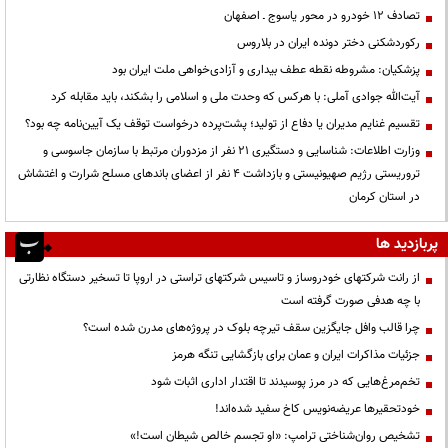
تصادف ۱۲ خودرو در محور یاسوج ـ اصفهان
رکوردشکنی دختر دونده ایران در بلاروس
پزشکیان: مشروطه نقطه عطف بیداری و آزادی‌خواهی ملت ایران بود
آیت‌الله جوادی آملی: با هرکس که وحدت ملی و اسلامی را بشکند، باید مقابله کرد
تقسیم غنایم مدیران یا دفاع از تولید؛ پشت‌پرده درخواست توقف یک آیین‌نامه چه بود؟
وزارت اطلاعات: شناسایی و دستگیری ۲۱ نفر از مزدوران مرتبط با سازمان جاسوسی و
تروریستی رژیم صهیونیستی و بازداشت ۴ نفر از اعضای باندهای مسلح شرارت و اغتشاش
در استان کرمان
پربازدید ها
از رانت‌ شرکتهای خودروساز و تاسیس شرکتهای تراستی در اروپا تا تسخیر دستگاه نظارتی
با چه هدفی صورت گرفته است
چرا قالب وافل جایگزین سقف تیرچه بلوک در پروژه‌های مدرن شده است؟
جزئیات مذاکرات ایران و عمان برای بازگشایی تنگه هرمز
تخم‌مرغ‌هایی که در مرز پوسیدند تا اقتدار اداری اثبات شود
خودتحقیرها عریضه‌نویس کاخ سفید شده‌اند!
تشخیص روان‌شناختی ترامپ: «او تجسم خالص شیطان است!»