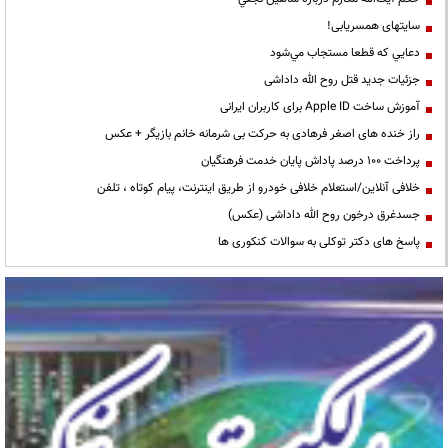
سایتهای همسریابی!
دعايي كه قطعا مستجاب مي‌شود
جزئیات جدید قتل روح الله داداشی
آموزش ساخت Apple ID برای کاربران ایرانی
راز خنده های اصغر فرهادی به حرکت بی شرمانه خانم بازیگر + عکس
پرداخت ۱۰۰ درصد پاداش پایان خدمت فرهنگیان
خلافی آنلاین/استعلام خلافی خودرو از طریق اینترنت، پیام کوتاه ، تلفن
جسدغرق درخون روح الله داداشی (عکس)
پاسخ های دکتر توکلی به سوالات کنکوری ها