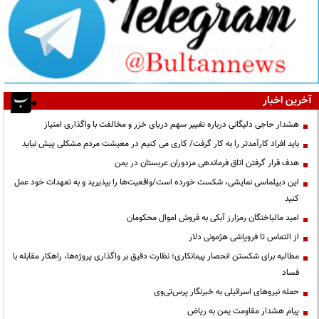
آخرین اخبار
هشدار حاجی دلیگانی درباره تغییر سهم دریای خزر و مخالفت با واگذاری امتیاز
باید افراد کارآمدتر را به کار گرفت/ کاری می کنیم در معیشت مردم مشکلی پیش نیاید
هدف قرار گرفتن اتاق‌ فرماندهی مزدوران عربستان در یمن
این دیپلماسی نمایشی، شکست خورده است/واقعیت‌ها را بپذیرید و به تعهدات خود عمل
کنید
امید مالباختگان رمزارز آبکی به فروش اموال محکومان
از التماس تا فروپاشی هژمونی دلار
مطالبه برای شکستن انحصار پیمانکاری؛ نظارت دقیق بر واگذاری پروژه‌ها، راهکار مقابله با
فساد
حمله نیروهای اسرائیلی به خبرنگار پرس‌تی‌وی
پیام هشدار مقاومت یمن به ریاض