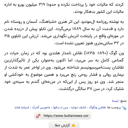
کردند که مالیات خود را پرداخت نکرد‌ه و حدودا 319 میلیون یورو به اداره
مالیات این کشور بدهکار بودند.
به نوشته‌ روزنامه‌ ال‌موندو، این اثر هنری «شباهنگ، آسمان و روستا» نام
دارد و قدمت آن به سال 1889 برمی‌گردد. این تابلو پیش از دزیده شدن
در موزه‌ای واقع در پایتخت اتریش نگهداری می‌شد. ارزش این تابلوی 35
در 32 سانتی‌متری هنوز تعیین نشده است.
ون گوگ (1890- 1835) نقاش نامدار هلندی بود که در زمان حیات در
گمنامی کامل به سر می‌برد، اما اکنون به‌عنوان یکی از تاثیرگذارترین
نقاشان پست‌امپرسیونیسم شناخته می‌شود. وی در اواخر عمر به شدت از
بیماری روانی و فشار روحی رنج می‌برد و همین موضوع به خودکشی او
منجر شد. وی دو روز پس از این‌که در مزرعه‌ای گندم به سینه‌ی خود
شلیک کرد، در سن 37 سالگی درگذشت.
منبع:
ایسنا
برچسب ها:
نقاشی ونگوگ
،
کشف دوباره
،
پس از سالها
،
مامورین گمرک
،
اسپانیا هلند
گزارش خطا