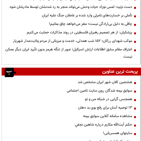
دست نزنید؛ لمس نوزاد حیات وحش می‌تواند منجر به رد شدنشان توسط مادرشان شود
تأملی بر خسارت‌های نامرئی وارد شده بر عاملان جنگ علیه ایران
چاقی به دلیل بی‌ارادگی نیست؛ مغز می‌خواهد چاق بمانیم!
پزشکیان: از هر تصمیم رهبران فلسطینی در روند مذاکرات حمایت می‌کنیم
موکب شهدای رزکان؛ ۱۵۲ شب همدلی، خدمت و میزبانی از مردم ولایت‌مدار شهریار
اعتراف مقام سابق اطلاعات ارتش اسرائیل؛ عبور از تنگه هرمز بدون تأیید ایران دیگر ممکن
نیست
پربحث ترین عناوین
هشتمین کلان شهر ایران مشخص شد
سوابق بیمه شدگان روی سایت تامین اجتماعی
همجنس گرایی در شبکه من و تو
13 توصیه آسان برای رفع بوی بد دهان
مشاهده سامانه آنلاين سوابق بیمه
حكم آيت‌الله مكارم درباره شاهين نجفي
سایتهای همسریابی!