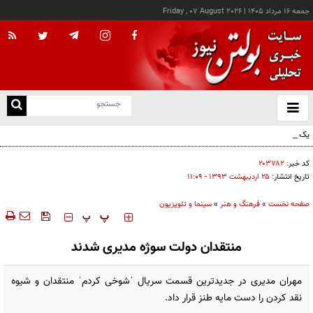
جمعه ۱۶ مرداد ۱۴۰۵
|
Friday , 07 August 2026
از
و
ته
یک اتفاق عجیب در «لوور»
ن
نو
کد خبر:
۲۰۳۷۸۲
تاریخ انتشار:
۲۵ ارديبهشت ۱۳۹۳ - ۱۱:۰۹
صفحه نخست
»
فرهنگ و هنر
»
سینما و تلویزیون
‍‍‍ پ
پ
منتقدان دولت سوژه مدیری شدند
مهران مدیری در جدیدترین قسمت سریال ˈشوخی کردمˈ منتقدان و شیوه
نقد کردن را دست مایه طنز قرار داد.