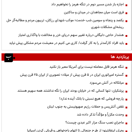
اجازه باز شدن مسیر دوم در تنگه هرمز را نخواهیم داد
فرق است میان مجاهدان در میدان و ساکتین
یکصد و پنجاه و سومین شب خدمت؛ موکب شهدای رزکان، تریبون مردم و مطالبه‌گر حل
ریشه‌ای مشکلات شهری
هشدار حاجی دلیگانی درباره تغییر سهم دریای خزر و مخالفت با واگذاری امتیاز
باید افراد کارآمدتر را به کار گرفت/ کاری می کنیم در معیشت مردم مشکلی پیش نیاید
پربازدید ها
تنگه هرمز قابل معامله نیست برای آمریکا معبر باز نکنید
گستره امپراتوری ایران در ۵ قرن پیش از میلاد؛ تصویری از ایران ۲۵ قرن پیش
میانکاله در آتش می‌سوزد
پزشکیان: تنها کسانی که در خیابان بودند ایران را نگه نداشتند همه سهیم هستند
پارچه فروشی که هیچ نسبتی با بانک آینده ندارد!
نقض آتش‌بس و حملات رژیم صهیونیستی به جنوب لبنان
وحدت مکرّراً و مؤکّداً تذکر داده شد
ماجرای نصب سنگ مزار اکبر عبدی چیست؟
بحران اینفانتینو؛ از طرح جنجالی تا اتهام باج‌خواهی و قربانی کردن اسپانیا