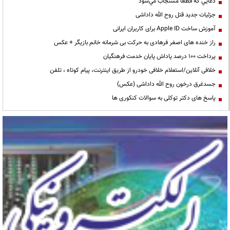
دعايي كه قطعا مستجاب مي‌شود
جزئیات جدید قتل روح الله داداشی
آموزش ساخت Apple ID برای کاربران ایرانی
راز خنده های اصغر فرهادی به حرکت بی شرمانه خانم بازیگر + عکس
پرداخت ۱۰۰ درصد پاداش پایان خدمت فرهنگیان
خلافی آنلاین/استعلام خلافی خودرو از طریق اینترنت، پیام کوتاه ، تلفن
جسدغرق درخون روح الله داداشی (عکس)
پاسخ های دکتر توکلی به سوالات کنکوری ها