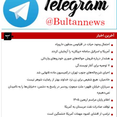
آخرین اخبار
احتمال وجود حیات در اقیانوس مدفون «اروپا»
آمریکا و اسرائیل سامانه «پیکان» را آزمایش کردند
هشدار درباره فروش حواله‌های صوری خودروهای وارداتی
۷ توصیه برای آغاز نویسندگی
احیای شن‌چاله‌های جنوب تهران درکمیسیون ماده ۵نهایی شد
خادمیان: هیچ شفیعی برای زن نزد خداوند بهتر از رضایت شوهر نیست
سربازانِ خیابانِ ظهور؛ ملتِ مبعوثِ رودسر در پاسخ به دشمن: «خیابان‌ها را به ناامیدان
نمی‌دهیم»
اعلام پایان مراسم اربعین ۱۴۰۵
توقف صادرات نفت عربستان به آمریکا
ترامپ از افشای کمبود مهمات آمریکا خشمگین است