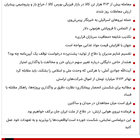
معامله بیش از ۴۱۳ هزار تن کالا در بازار فیزیکی بورس کالا / حراج باز و پتروشیمی پیشران
ارزش معاملات روز شدند
حمله نیروهای اسرائیلی به خبرنگار پرس‌تی‌وی
از التماس تا فروپاشی هژمونی دلار
تکذیب شایعه «معافیت سربازان فراری»
جهان با افزایش قیمت مواد غذایی مواجه است
تقسیم غنایم مدیران یا دفاع از تولید؛ پشت‌پرده درخواست توقف یک آیین‌نامه چه بود؟
هشدار حاجی دلیگانی درباره تغییر سهم دریای خزر و مخالفت با واگذاری امتیاز
آیت‌الله جوادی آملی: با هرکس که وحدت ملی و اسلامی را بشکند، باید مقابله کرد
تهاتر ۱۶۷۳ میلیارد تومان از اموال شرکت‌های تراستی
مطالبه برای شکستن انحصار پیمانکاری؛ نظارت دقیق بر واگذاری پروژه‌ها، راهکار مقابله با
فساد
فرق است میان مجاهدان در میدان و ساکتین
فرمانده نیروی هوایی ارتش: در دفاع از ملت ایران جان برکف خواهیم بود
این دیپلماسی نمایشی، شکست خورده است/واقعیت‌ها را بپذیرید و به تعهدات خود عمل
کنید