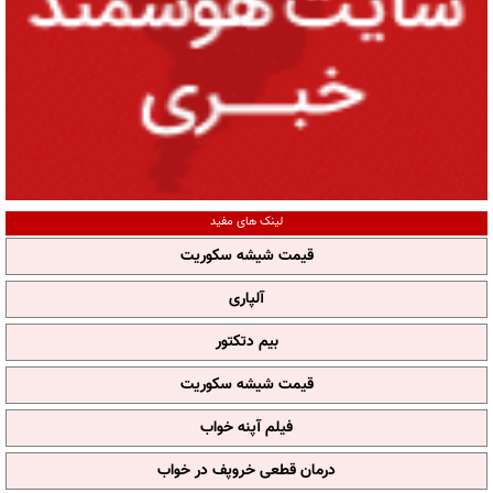
لینک های مفید
قیمت شیشه سکوریت
آلپاری
بیم دتکتور
قیمت شیشه سکوریت
فیلم آپنه خواب
درمان قطعی خروپف در خواب