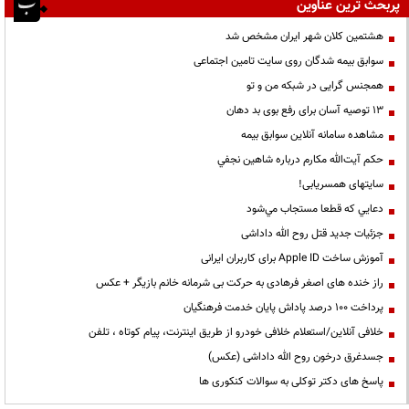
پربحث ترین عناوین
هشتمین کلان شهر ایران مشخص شد
سوابق بیمه شدگان روی سایت تامین اجتماعی
همجنس گرایی در شبکه من و تو
13 توصیه آسان برای رفع بوی بد دهان
مشاهده سامانه آنلاين سوابق بیمه
حكم آيت‌الله مكارم درباره شاهين نجفي
سایتهای همسریابی!
دعايي كه قطعا مستجاب مي‌شود
جزئیات جدید قتل روح الله داداشی
آموزش ساخت Apple ID برای کاربران ایرانی
راز خنده های اصغر فرهادی به حرکت بی شرمانه خانم بازیگر + عکس
پرداخت ۱۰۰ درصد پاداش پایان خدمت فرهنگیان
خلافی آنلاین/استعلام خلافی خودرو از طریق اینترنت، پیام کوتاه ، تلفن
جسدغرق درخون روح الله داداشی (عکس)
پاسخ های دکتر توکلی به سوالات کنکوری ها