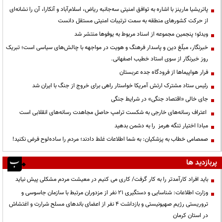
پاتریشیا مارینز با اشاره به توافق امنیتی سه‌جانبه ریاض، اسلام‌آباد و آنکارا، آن را نشانه‌ای
از حرکت کشورهای منطقه به سمت ترتیبات امنیتی مستقل دانست
ویدئو؛ پنجمین مجموعه از اسناد مربوط به یوفوها منتشر شد
خبرنگار، مبلّغ دین و پاسدار فرهنگ و هویت در مواجهه با چالش‌های سیاسی است؛ تبریک
روز خبرنگار از سوی استاد خطیب اصفهانی.
فرار هواپیماها از فرودگاه جده عربستان
رئیس ستاد مشترک ارتش آمریکا خواستار راهی برای خروج از جنگ با ایران شد
جای خالی «اقتصاد جنگی» در شرایط جنگی
اعتراف رسانه‌های خارجی به شکست ترامپ حاصل مجاهدت رسانه‌های انقلابی است
مبادا اختیار تنگه هرمز را به دشمن بدهید
صمصامی خطاب به پزشکیان: به شما اطلاعات غلط دادند؛ مردم را ساده‌لوح فرض نکنید!
پربازدید ها
باید افراد کارآمدتر را به کار گرفت/ کاری می کنیم در معیشت مردم مشکلی پیش نیاید
وزارت اطلاعات: شناسایی و دستگیری ۲۱ نفر از مزدوران مرتبط با سازمان جاسوسی و
تروریستی رژیم صهیونیستی و بازداشت ۴ نفر از اعضای باندهای مسلح شرارت و اغتشاش
در استان کرمان