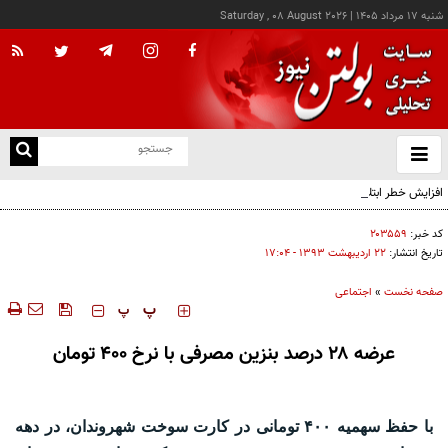
شنبه ۱۷ مرداد ۱۴۰۵
|
Saturday , 08 August 2026
از
و
ته
افزایش خطر ابتلا به سرطان مری با نوشیدن چای بالاتر از دمای ۶۵ درجه
ن
نو
کد خبر:
۲۰۳۵۵۹
تاریخ انتشار:
۲۲ ارديبهشت ۱۳۹۳ - ۱۷:۰۴
صفحه نخست
»
اجتماعی
‍‍‍ پ
پ
عرضه ۲۸ درصد بنزین مصرفی با نرخ ۴۰۰ تومان
با حفظ سهمیه ۴۰۰ تومانی در کارت سوخت شهروندان، در دهه